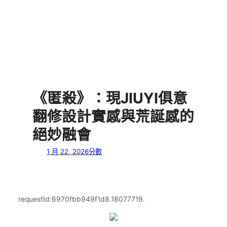
《匿殺》：現JIUYI俱意
翻修設計實感與荒誕感的
絕妙融會
1 月 22, 2026
分數
requestId:6970fbb949f1d8.18077719.