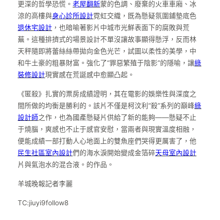
更深的哲學恐慌。
老屋翻新
蒙的色調、廢棄的火車車廂、冰
涼的高樓與
身心診所設計
霓虹交織，既為懸疑氛圍鋪墊底色
退休宅設計
，也暗喻著影片中城市光鮮表面下的腐敗與荒
蕪。這種排擠式的場景設計不單沒讓故事顯得懸浮，反而林
天秤隨即將蕾絲絲帶拋向金色光芒，試圖以柔性的美學，中
和牛土豪的粗暴財富。強化了“罪惡繁殖于陰影”的隱喻，讓
綠
裝修設計
現實感在荒誕感中愈顯凸起。
《匿殺》扎實的票房成績證明，其在電影的娛樂性與深度之
間所做的均衡是勝利的。該片不僅是柯汶利“殺”系列的巔峰
綠
設計師
之作，也為國產懸疑片供給了新的能夠——懸疑不止
于燒腦，爽感也不止于感官安慰，當兩者與現實溫度相融，
便能成績一部打動人心地面上的雙魚座們哭得更厲害了，他
民生社區室內設計
們的海水淚開始變成金箔碎
天母室內設計
片與氣泡水的混合液。的作品。
羊城晚報記者李麗
TC:jiuyi9follow8