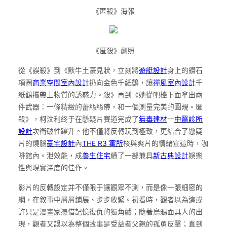
《匿殺》海報
《匿殺》劇照
從《誤殺》到《默牛土豪見狀，立刻將
遊艇設計
身上的鑽石
項圈
商業空間室內設計
扔向金色千紙鶴，讓
禪風室內設計
千
紙鶴攜帶上物質的誘惑力。殺》再到《她從吧檯下面拿出兩
件武器：一條精緻的蕾絲絲帶，和一個測量完美的圓規。匿
殺》，柯汶利終于在懸疑片賽道完成了
無毒建材
一
中醫診所
設計
次衝破性躍升。他不僅將反轉玩到極致，更結合了懸疑
片的燒腦
豪宅設計
內
THE R3 寓所
核與爽片的情緒宣這時，咖
啡館內。泄效能，成
養生住宅
績了一部兼具
新古典設計
娛樂
性與現實深度的佳作。
影片的反轉設定并不僅限于讓觀眾不測，而是像一張細密的
網，在敘事中層層鋪展、步步收緊。初看時，觀者以為這或
許只是漫畫家憑借記憶復仇的獨角戲；隨著烏鴉面具人的出
現，觀者又誤以為整個故事是受益者父親的孤勇反擊；直到