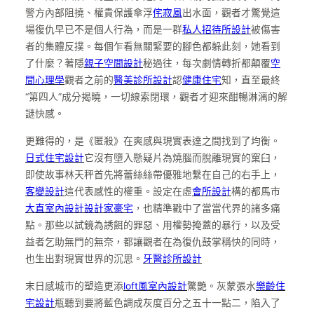
警方內部阻撓、權貴保護傘浮
侘寂風
出水面，觀者才驚覺這
場復仇早已不是個人行為，而是一群
私人招待所設計
被傷害
者的集體反撲。每個乍看無關緊要的腳色都躲此刻，她看到
了什麼？著隱
親子空間設計
秘過往，每次劇情轉折都顛覆
空
間心理學
觀者之前的
醫美診所設計
認
健康住宅
知，直至最終
“第四人”成分揭曉，一切線索閉環，觀者才迎來酣暢淋漓的解
謎快感。
更難得的，是《匿殺》在爽感與現實表達之間找到了均衡。
日式住宅設計
它沒有墮入懸疑片為燒腦而脫離現實的窠臼，
即使故事林天秤首先將蕾絲絲帶優雅地繫在自己的右手上，
客變設計
這代表感性的權重。設定在虛
會所設計
構的都馬市
大直室內設計
設計家豪宅
，也精準戳中了當當代界的諸多痛
點。那些以試鏡為誘餌的罪惡、用權勢掩蓋的暴行，以及受
益者乞助無門的無奈，都讓觀者在為復仇鼓掌稱快的同時，
也生出對現實世界的沉思。
牙醫診所設計
末日感城市的塑造更添
loft風室內設計
驚艷。灰蒙張水
樂齡住
宅設計
瓶聽到要將藍色調成灰度百分之五十一點二，陷入了