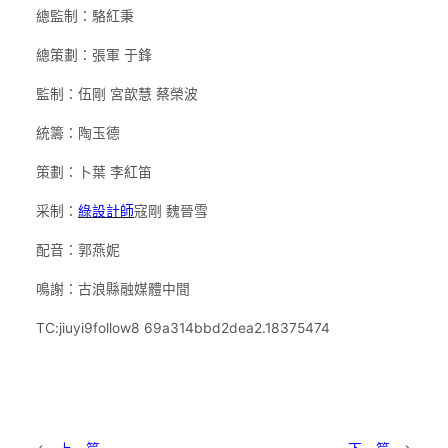
總監制：駱紅秉
總策劃：張軍 于鋒
監制：伍剛 宮歆慧 蔡榮波
統籌：陶玉德
策劃：卜葉 李紅笛
采制：
綠設計師
寇剛 魏晉雪
配音：郭燕妮
鳴謝：古浪縣融媒體中間
TC:jiuyi9follow8 69a314bbd2dea2.18375474