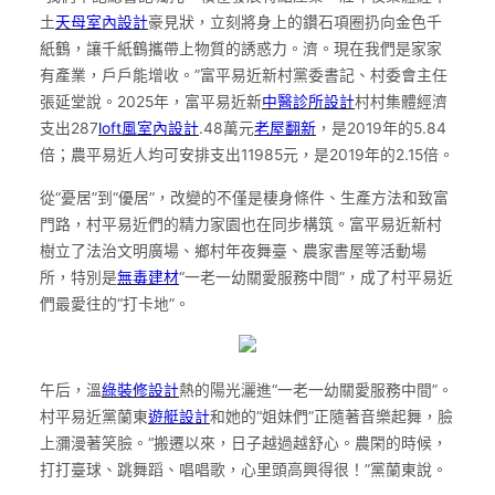
土
天母室內設計
豪見狀，立刻將身上的鑽石項圈扔向金色千
紙鶴，讓千紙鶴攜帶上物質的誘惑力。濟。現在我們是家家
有產業，戶戶能增收。”富平易近新村黨委書記、村委會主任
張延堂說。2025年，富平易近新
中醫診所設計
村村集體經濟
支出287
loft風室內設計
.48萬元
老屋翻新
，是2019年的5.84
倍；農平易近人均可安排支出11985元，是2019年的2.15倍。
從“憂居”到“優居”，改變的不僅是棲身條件、生產方法和致富
門路，村平易近們的精力家園也在同步構筑。富平易近新村
樹立了法治文明廣場、鄉村年夜舞臺、農家書屋等活動場
所，特別是
無毒建材
“一老一幼關愛服務中間”，成了村平易近
們最愛往的“打卡地”。
午后，溫
綠裝修設計
熱的陽光灑進“一老一幼關愛服務中間”。
村平易近黨蘭東
遊艇設計
和她的“姐妹們”正隨著音樂起舞，臉
上瀰漫著笑臉。“搬遷以來，日子越過越舒心。農閑的時候，
打打臺球、跳舞蹈、唱唱歌，心里頭高興得很！”黨蘭東說。