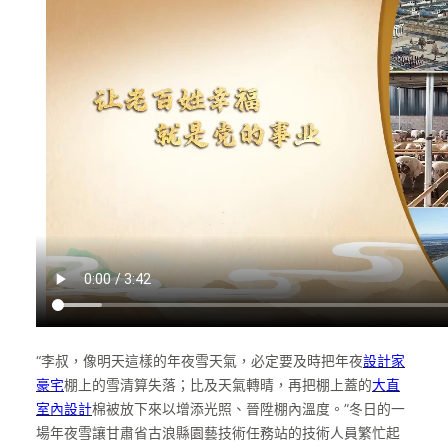
“李叔，像明天這樣的年夜雪天氣，必定要及時把年夜
設計家
豪宅
棚上的雪清算失落；比及天氣轉晴，再把棚上蓋的
大直
室內設計
棉被放下來以增添光照、晉陞棚內溫度。”冬日的一
場年夜雪讓甘肅省古浪縣園藝技術任務站的技術人員繁忙起