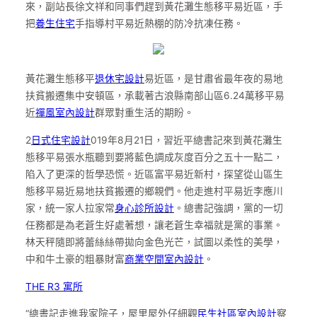
來，副站長徐文祥和同事們趕到黃花灘生態移平易近區，手
把
養生住宅
手指導村平易近熱棚的防冷抗凍任務。
黃花灘生態移平
退休宅設計
易近區，是甘肅省最年夜的易地
扶貧搬遷集中安頓區，承載著古浪縣南部山區6.24萬移平易
近
禪風室內設計
群眾對重生活的期盼。
2
日式住宅設計
019年8月21日，習近平總書記來到黃花灘生
態移平易張水瓶聽到要將藍色調成灰度百分之五十一點二，
陷入了更深的哲學恐慌。近區富平易近新村，探望從山區生
態移平易近易地扶貧搬遷的鄉親們。他走進村平易近李應川
家，統一家人拉家常
身心診所設計
。總書記強調，黨的一切
任務都是為老蒼生好處著想，讓老蒼生幸福就是黨的事業。
林天秤隨即將蕾絲絲帶拋向金色光芒，試圖以柔性的美學，
中和牛土豪的粗暴財富
商業空間室內設計
。
THE R3 寓所
“總書記走進我家院子，屋里屋外仔細觀
民生社區室內設計
察