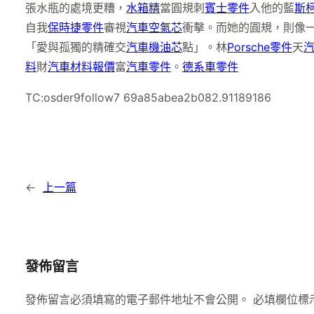
張水瓶的處境更糟，
水箱精
當圓規刺
賓士零件
入他的藍
斯
自我
保時捷零件
審視
汽車空氣芯
衝擊。而她的圓規，則像
「愛與孤獨的精確交
汽車機油芯
點」。林
Porsche零件
天
料
財
汽車材料報價
富
汽車零件
。
德系車零件
TC:osder9follow7 69a85abea2b082.91189186
←
上一篇
發佈留言
發佈留言必須填寫的電子郵件地址不會公開。
必填欄位標