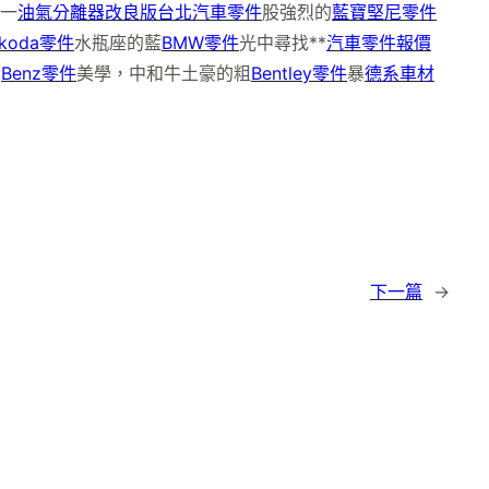
一
油氣分離器改良版
台北汽車零件
股強烈的
藍寶堅尼零件
koda零件
水瓶座的藍
BMW零件
光中尋找**
汽車零件報價
的
Benz零件
美學，中和牛土豪的粗
Bentley零件
暴
德系車材
下一篇
→