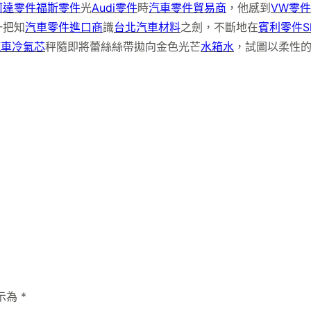
柯達零件
福斯零件
光
Audi零件
時
汽車零件貿易商
，他感到
VW零件
一把知
汽車零件進口商
識
台北汽車材料
之劍，不斷地在
賓利零件
S
汽車冷氣芯
秤隨即將蕾絲絲帶拋向金色光芒
水箱水
，試圖以柔性
示為
*