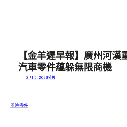
【金羊遲早報】廣州河漢重
汽車零件蘊躲無限商機
3 月 5, 2026
分數
奧迪零件