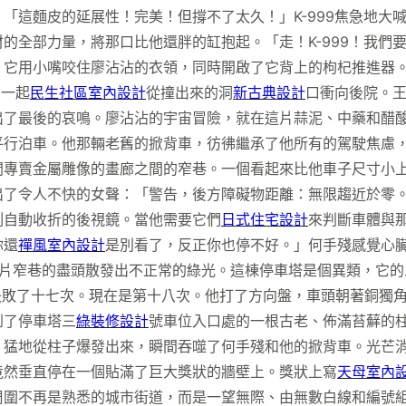
「這麵皮的延展性！完美！但撐不了太久！」K-999焦急地大
的全部力量，將那口比他還胖的缸抱起。「走！K-999！我們
。它用小嘴咬住廖沾沾的衣領，同時開啟了它背上的枸杞推進器
，一起
民生社區室內設計
從撞出來的洞
新古典設計
口衝向後院。
出了最後的哀鳴。廖沾沾的宇宙冒險，就在這片蒜泥、中藥和醋
平行泊車。他那輛老舊的掀背車，彷彿繼承了他所有的駕駛焦慮
間專賣金屬雕像的畫廊之間的窄巷。一個看起來比他車子尺寸小
出了令人不快的女聲：「警告，後方障礙物距離：無限趨近於零
刻自動收折的後視鏡。當他需要它們
日式住宅設計
來判斷車體與
你還
禪風室內設計
是別看了，反正你也停不好。」何手殘感覺心
片窄巷的盡頭散發出不正常的綠光。這棟停車塔是個異類，它的
失敗了十七次。現在是第十八次。他打了方向盤，車頭朝著銅獨
到了停車塔三
綠裝修設計
號車位入口處的一根古老、佈滿苔蘚的
。猛地從柱子爆發出來，瞬間吞噬了何手殘和他的掀背車。光芒
竟然垂直停在一個貼滿了巨大獎狀的牆壁上。獎狀上寫
天母室內
周圍不再是熟悉的城市街道，而是一望無際、由無數白線和編號