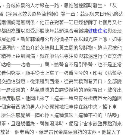
進，分歧佈景的人才聚在一路，思惟碰撞隨時發生。「灰
插《宇宙水餃與終極醬料師》第一章：蒜泥與末日預兆廖沾
這兩個詞毫無關係。他正在對著一缸已經發酵了七個月又七
蠅都因為難以忍受那股陳年蒜頭混合著鐵鏽
健康住宅
與淡淡
深層恐懼。新鮮蒜頭每公斤的價格正在以超光速上漲，如果
坨濃稠的、顏色介於灰綠與土黃之間的發酵物。這蒜泥被他
其在精神上達到圓滿。就在廖沾沾專注於與蒜泥進行心靈交流
「咕嚕——咕嚕——」聲。這聲音不是引擎聲，也不是正常
去看個究竟，順手從桌上拿了一張髒兮兮的，印著《沾醬秘
個交通信號燈，從東邊到西邊，從高架橋到巷弄口，全部變
有一層淡淡的、熱氣騰騰的白霧從燈箱的頂部冒出，散發出
都極度敏感。他聞出來了，這是一種只有在極度巨大的麵團
一個穿著西裝的男人小心翼翼地把車停在路中央，搖下車
」廖沾沾感覺到一陣心悸。這種氣味，這種不祥的「咕嚕」
籠罩，且燈號恒綠、聲如湯沸時，便是宇宙水餃臨界點到來
裡放著一個老舊的、像是古代金屬保險箱的東西。他輸入了