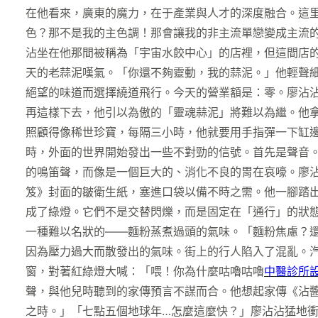
在他看來，廣東的魔力，在于產業與人才的深度融合。這
色？那不是我的主色調！那會讓我的非主流單戀變成主流
沾坐在他那間被稱為「宇宙水餃中心」的店裡，但這間店
天的老蒜泥嘆氣。「你還不夠靈動，我的蒜泥。」他輕聲
絕望的味道而選擇繞道飛行。今天的營業額是：零。廖沾沾
再這樣下去，他引以為傲的「靈魂蒜泥」將難以為繼。他
照顧得像稀世珍寶，每隔三小時，他就要用手指彈一下缸
時，外面的世界開始發出一些不對勁的信號。首先是聲音
的鳴笛聲，而像是一個巨大的、消化不良的胃在哀嚎。廖
笈》封面的皺衛生紙，塞進口袋以備不時之需。他一腳踏
成了綠燈。它們不是交替閃爍，而是固定在「通行」的狀
一種難以名狀的——麵粉蒸煮過頭的氣味。「麵粉焦慮？
因為壓力過大而散發出的氣味。街上的行人陷入了混亂。
窗，對著紅綠燈大喊：「喂！你為什麼咕嚕咕嚕
中醫診所
聲，與他兒時聽到的家傳預言不謀而合。他想起家傳《沾
之時。」「七點五個地球年…怎麼這麼快？」廖沾沾猛地