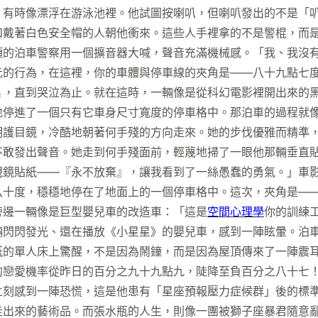
，有時像漂浮在游泳池裡。他試圖按喇叭，但喇叭發出的不是「
和戴著白色安全帽的人朝他衝來。這些人手裡拿的不是警棍，而
頭的泊車警察用一個擴音器大喊，聲音充滿機械感。「我、我沒
元的行為，在這裡，你的車體與停車線的夾角是——八十九點七
片，直到哭泣為止。就在這時，一輛像是從科幻電影裡開出來的
停進了一個只有它車身尺寸寬度的停車格中。那泊車的過程就像
明護目鏡，冷酷地朝著何手殘的方向走來。她的步伐優雅而精準
不敢發出聲音。她走到何手殘面前，輕蔑地掃了一眼他那輛垂直
視鏡貼紙——『永不放棄』，讓我看到了一絲愚蠢的勇氣。」車
八十度，穩穩地停在了地面上的一個停車格中。這次，夾角是—
旁邊一輛像是巨型嬰兒車的改造車：「這是
空間心理學
你的訓練
輛閃閃發光、還在播放《小星星》的嬰兒車，感到一陣眩暈。泊
紙的單人床上驚醒，不是因為鬧鐘，而是因為屋頂傳來了一陣震
的戀愛機率從昨日的百分之九十九點九，陡降至負百分之八十七
立刻感到一陣恐慌，這是他患有「星座預報壓力症候群」後的標
走出來的藝術品。而張水瓶的人生，則像一團被獅子座暴君隨意