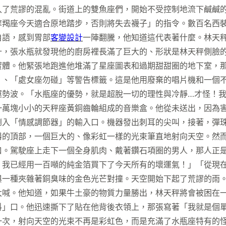
入了荒謬的混亂。街道上的雙魚座們，開始不受控制地流下鹹鹹
摩羯座今天適合原地踏步，否則將失去襪子」的指令。數百名西
自語，感到胃部
客變設計
一陣翻騰，他知道這代表著什麼。林天
十，張水瓶就發現他的廚房裡長滿了巨大的、形狀是林天秤側臉
實體。他緊張地跑進他堆滿了星座圖表和過期甜甜圈的地下室，
」、「處女座勿碰」等警告標籤。這是他用廢棄的唱片機和一個
運勢波。「水瓶座的優勢，就是超脫一切的理性與冷靜…才怪！
一萬塊小小的天秤座黃銅齒輪組成的音樂盒。他從未送出，因為
倒入「情感調節器」的輸入口。機器發出刺耳的尖叫，接著，彈
器的頂部，一個巨大的、像彩虹一樣的光束筆直地射向天空。然
口。駕駛座上走下一個全身肌肉、戴著鑽石項圈的男人，那人正
！我已經用一百噸的純金箔買下了今天所有的壞運氣！」「從現
與一種夾雜著銅臭味的金色光芒對撞。天空開始下起了荒謬的雨
大喊。他知道，如果牛土豪的物質力量勝出，林天秤將會被困在
料」口。他迅速撕下了貼在他背後衣領上，那張寫著「我就是個
次，射向天空的光束不再是彩虹色，而是充滿了水瓶座特有的怪