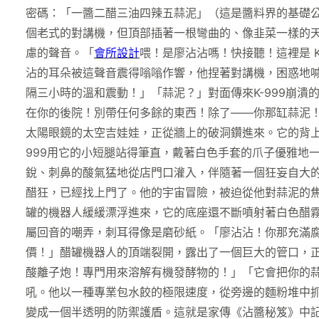
密碼：「一醬二醋三油四辣五蒜泥」（這是醬料界的基礎
個老式的對講機，但頂部插著一根彎曲的、像韭菜一樣的
慮的聲音。「
會所設計
喂！是廖沾沾嗎！快接聽！這裡是 
沾的耳朵被這聲音震得嗡嗡作響，他捏著對講機，困惑地
隔三小時的溫和震動！」「蒜泥？」對面傳來K-999崩潰
在你的後院！別帶任何多餘的東西！除了——你那缸蒜泥
太陽眼鏡的太空吉娃娃，正從牆上的破洞鑽進來。它的背上
999用它的小短腿站得筆直，戴著白色手套的爪子優雅地
銳、刺鼻的酸氣猛地從店門口灌入，伴隨著一個狂妄自大
醋狂，已經找上門了。他的宇宙冒險，被迫從他對蒜泥的
罐的機器人緩緩漂浮進來，它的底座還不斷噴射著白色醋
屬回音的嘲弄，刺耳得像是磨砂紙。「廖沾沾！你那充滿
價！」醋罐機器人的頂端裂開，露出了一個巨大的管口，正
酸離子炮！專門用來溶解有機發酵物的！」「它會把你的
吼。他以一種專業包水餃的極限速度，從旁邊的麵粉堆中
變成一個半透明的防禦護盾。這就是家傳《沾醬秘笈》中