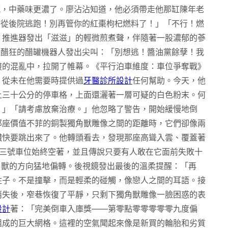
喊，中藥味更濃了。廖沾沾知道，他必須帶走他那缸陳年老
要從後院逃跑！別再管你的紅棗枸杞燃料了！」「不行！燃
。推進器發出「滋滋」的輕微煎煮聲，伴隨著一股濃郁的蔘
王醋狂的醋罐機器人發出尖叫：「別想逃！醬油黨餘孽！我
酸的混亂中，拉開了帷幕。《平行泊車維度：車位爭奪戰》
，從未在他需要時提供過
牙醫診所設計
任何幫助。今天，他
上三十公分的停車格，上面還灑著一層可疑的白色粉末。何
。」「請考慮放棄治療。」他忽略了警告，開始緩慢地倒
那座價值不菲的銅製獨角獸雕像之間的距離時，它們卻像兩
臟快要跳出來了。他轉頭看去，發現那座高聳入雲、覆蓋著
三號車位始終空著，並且傳說只要有人敢在它面前失敗十
角獸的方向猛地偏轉。後視鏡發出最後的溫柔提醒：「再
柱子。不是撞擊，而是輕柔的碰觸，像戀人之間的耳語。接
消失後，窄巷恢復了平靜，只剩下獨角獸雕像一臉困惑的表
設計
著：「完美倒車入庫獎——第零點零零零零零九度偏
組成的巨大網格。這裡的空氣聞起來像是新買的輪胎和劣質