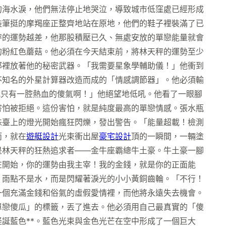
的海水淚，他們無法停止地哭泣，導致城市低窪處已經形成
裝筆挺的摩羯座正整齊地站在原地，他們的鞋子裡裝滿了已
秤的運勢越差，他那股積壓已久、無處安放的單戀能量就會
的粉紅色蘑菇。他必須在今天結束前，將林天秤的運勢至少
那裡放著他的秘密武器。「我需要星象學輔助儀！」他衝到
不知名的外星計算器改造而成的「情感調節器」。他必須輸
我只有一腔熱血的傻氣啊！」他絕望地低吼。他看了一眼腳
害怕被拒絕。這份害怕，就是純度最高的單戀情感。張水瓶
珠臺上的燈光開始瘋狂閃爍，發出警告。「能量超載！檢測
而，就在
遊艇設計
光束衝出屋
豪宅設計
頂的一瞬間，一輛塗
是林天秤的狂熱追求者——金牛座霸總牛土豪。牛土豪一腳
在開始，你的運勢由我主宰！我的金錢，就是你的正面能
。雨點不是水，而是閃耀著淚光的小小黃銅齒輪。「不行！
一個充滿金錢和俗氣的虛假愛情裡，而他將永遠失去機會。
單戀傻瓜」的標籤，丟了進去。他必須用自己最真實的「傻
誕藍色**。藍色光束與金色光芒在空中形成了一個巨大