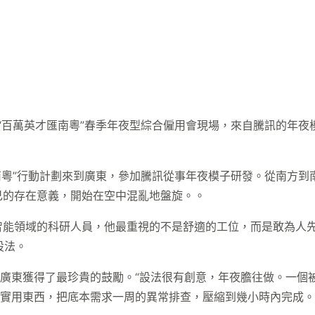
26“百萬英才匯南粵”春季年夜型綜合僱用會現場，來自騰訊的
南粵”行動計劃來到廣東，參加騰訊從事年夜模子研發。從南方到
己的存在意義，開始在空中混亂地盤旋。。
智能領域的科研人員，他最重視的不是舒適的工位，而是敢為人
設法。
在廣東獲得了最珍貴的鼓勵。“設法很有創意，年夜膽往做。一個
成實用東西，把底本需求一周的異常排查，壓縮到幾小時內完成。