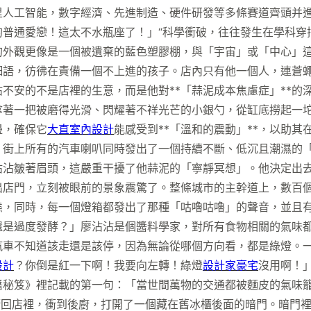
里人工智能，數字經濟、先進制造、硬件研發等多條賽道齊頭并
的普通愛戀！這太不水瓶座了！」“科學衝破，往往發生在學科穿
的外觀更像是一個被遺棄的藍色塑膠棚，與「宇宙」或「中心」
細語，彷彿在責備一個不上進的孩子。店內只有他一個人，連蒼
不安的不是店裡的生意，而是他對**「蒜泥成本焦慮症」**的
拿著一把被磨得光滑、閃耀著不祥光芒的小銀勺，從缸底撈起一
邊，確保它
大直室內設計
能感受到**「溫和的震動」**，以助
。街上所有的汽車喇叭同時發出了一個持續不斷、低沉且潮濕的
沾沾皺著眉頭，這嚴重干擾了他蒜泥的「寧靜冥想」。他決定出
出店門，立刻被眼前的景象震驚了。整條城市的主幹道上，數百
態，同時，每一個燈箱都發出了那種「咕嚕咕嚕」的聲音，並且
還是過度發酵？」廖沾沾是個醬料學家，對所有食物相關的氣味
汽車不知道該走還是該停，因為無論從哪個方向看，都是綠燈。
設計
？你倒是紅一下啊！我要向左轉！綠燈
設計家豪宅
沒用啊！
醬秘笈》裡記載的第一句：「當世間萬物的交通都被麵皮的氣味
衝回店裡，衝到後廚，打開了一個藏在舊冰櫃後面的暗門。暗門