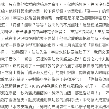
公式，只有像他這樣的傳統派才會用）。保險箱打開，裡面沒有
天線。他顫抖著拿起儀器，按下通話鈕。儀器發出「滋——」的
K-999！宇宙水餃聯盟特級特務！你那邊是不是已經聞到宇宙
喊道：「特務？酸味？等等！我聞到的不是酸味！是麵粉過度膨
的尖叫聲，帶著濃濃的中藥味電子雜音：「重點不是蒜泥！重點是
！」就在廖沾沾還在糾結要不要帶上他最珍愛的那把銀勺時，外
揹著一個像是小型瓦斯桶的東西，桶上用毛筆寫著「極品紅棗枸
一揮：「沒時間了，沾沾先生！宇宙水餃快要拉肚子了！我們必
的電子音效：「警告！這裡的醬油比例嚴重失衡！百分之九十九
焦慮中，正式開始了。一個狂妄的影子佔滿了那扇被撞破的牆門
霧。它身上掛著「醋狂派大勝利」的霓虹燈牌，閃爍得讓人眼睛
腐敗氣味的蒜泥，是對醬料學的侮辱！必須淨化！」「你將為你
在聚積藍色光芒。K-999特務用它穿著燕尾服的小爪子，一把
蒜泥在零點一秒內變成無菌的、純淨的白醋！那是浩劫啊！」「
抓起了兩團麵皮。麵皮被他用氣功般的捏製手法，瞬間擴大成直
記載的「水餃皮護盾」，薄韌而充滿彈性。藍色離子炮光束猛烈