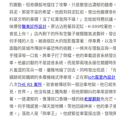
烈震動，但奇蹟般地擋住了攻擊，只是散發出濃郁的麵香。
蒜泥，那是宇宙的希望。他跑到蒜泥缸前，使出他搬運食材
料是文明的基礎！沒了紅棗我飛不遠！」吉娃娃特務抗議
味爆發
醫美診所設計
。廖沾沾抱著蒜泥缸、K-999咬著他
會追上你！」店內剩下的所有空盤子被醋酸氣波震碎，發
何手殘的人生，被兩個巨大的陰影籠罩著：停車費，以及
面臨的是城市傳說中最恐怖的挑戰，一條夾在理髮店與一
手殘深吸一口氣。將車子打了倒檔。他的車載語音系統發
車。他最討厭的不是語音系統，而是那兩塊永遠在關鍵時
片羞澀的耳朵一樣，優雅地縮了回去。同時發出低語：「
鏽跡斑斑鐵網的多層機械式停車塔，正在那
loft風室內設計
八次
THE R3 寓所
，就會被傳送到一個泊車地獄。他已經
見，世界。」他沒有撞上獨角獸，但他那顫抖的車尾卻擦
著，一道濃郁的、像薄荷口香糖一樣的綠
老屋翻新
色光芒
情。何手殘感覺一陣天旋地轉，等他回過神來，他的車子
差。」落款人是「倒車王」。他趕緊從車窗探出頭，發現