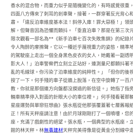
香水的混合物，而重力似乎是隨機變化的，有時感覺很重
四面八方傳來了刺耳的剎車聲，接著，一群穿著反光背心
肅。「違反泊車維度基本法！斜停入庫！罪大惡極！」領
解，但聲音因為恐懼而顫抖。「垂直泊車？那是在第三次
限次觀看一部名為**《新手泊車七百次失敗集錦》的紀錄
令人陶醉的摩擦聲，它以一種近乎蔑視重力的姿態，精準地
的駕駛座上走出一個全身黑色皮衣的女人，她戴著一副透
影大人！」泊車警察們立刻立正站好，連測量尺都顫抖著
亂的毛線球。你污染了泊車維度的純粹性。」「但你的後
按了一下。何手殘的車子從牆上脫落，在空中旋轉了一百
教，你就是那個連方向盤都沒摸過的新信徒。」她指了指
輛車精準停入對面的針眼大小的車位裡。」何手殘看著那
星座運勢與單戀狂想曲》張水瓶從他那張覆蓋著七層舊報
正！所有天秤座請注意！由於月球剛剛打了一個噴嚏，您
座，充滿了戲劇性的絕望。張水瓶，一個典型的水瓶座，
館的林天秤。林
無毒建材
天秤完美得像是從黃金分割線中