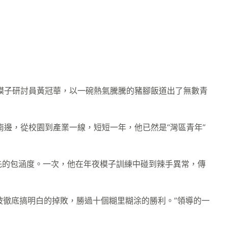
年夜模子研討員黃冠華，以一碗熱氣騰騰的豬腳飯道出了無數青
南邊，從校園到產業一線，短短一年，他已然是“灣區青年”
先的包涵度。一次，他在年夜模子訓練中碰到辣手異常，傳
被徹底搞明白的掉敗，勝過十個糊里糊涂的勝利。”領導的一