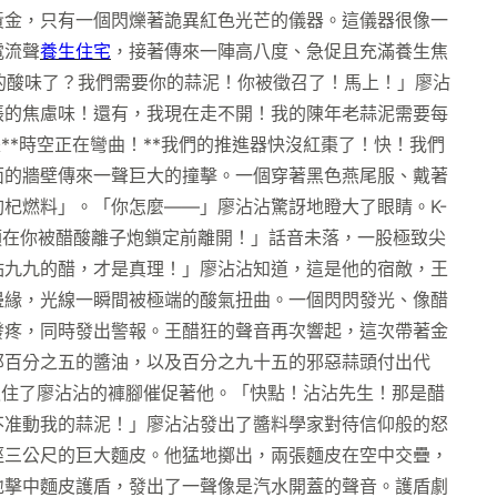
黃金，只有一個閃爍著詭異紅色光芒的儀器。這儀器很像一
電流聲
養生住宅
，接著傳來一陣高八度、急促且充滿養生焦
級的酸味了？我們需要你的蒜泥！你被徵召了！馬上！」廖沾
脹的焦慮味！還有，我現在走不開！我的陳年老蒜泥需要每
**時空正在彎曲！**我們的推進器快沒紅棗了！快！我們
面的牆壁傳來一聲巨大的撞擊。一個穿著黑色燕尾服、戴著
杞燃料」。「你怎麼——」廖沾沾驚訝地瞪大了眼睛。K-
須在你被醋酸離子炮鎖定前離開！」話音未落，一股極致尖
點九九的醋，才是真理！」廖沾沾知道，這是他的宿敵，王
邊緣，光線一瞬間被極端的酸氣扭曲。一個閃閃發光、像醋
發疼，同時發出警報。王醋狂的聲音再次響起，這次帶著金
那百分之五的醬油，以及百分之九十五的邪惡蒜頭付出代
抓住了廖沾沾的褲腳催促著他。「快點！沾沾先生！那是醋
不准動我的蒜泥！」廖沾沾發出了醬料學家對待信仰般的怒
徑三公尺的巨大麵皮。他猛地擲出，兩張麵皮在空中交疊，
地擊中麵皮護盾，發出了一聲像是汽水開蓋的聲音。護盾劇