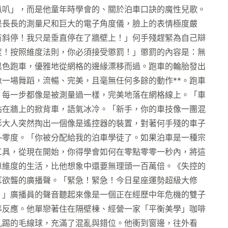
叭叭」，而是他童年時學會的、關於泊車口訣的魔性兒歌。
是長長的測量尺和巨大的電子角度儀，臉上的表情極度嚴
有斜停！我只是垂直停在了牆壁上！」何手殘趕緊為自己辯
度！按照維度法則，你必須接受懲罰！」懲罰的內容是：無
黑色跑車，優雅地從網格的邊緣漂移而過。跑車的輪胎發出
一場舞蹈，流暢、完美，且毫無任何多餘的動作**。跑車
，每一步都像是被測量過一樣，完美地落在網格線上。「車
貼在牆上的掀背車，語氣冰冷。「新手，你的車技像一團混
影大人突然掏出一個像是遙控器的裝置，對著何手殘的車子
—零度。「你被分配給我的泊車學徒了。如果泊車是一種宗
工具，從現在開始，你得學會如何在零點零零一秒內，將這
車維度的生活，比他想象中還要無理頭一百萬倍。《失控的
耳欲聾的廣播聲。「緊急！緊急！今日星座運勢超級大修
！」廣播員的聲音聽起來像是一個正在經歷中年危機的雙子
準反應。他單戀著住在隔壁棟、經營一家「平衡美學」咖啡
亂踢的毛線球，充滿了混亂與錯位。他衝到窗邊，往外看