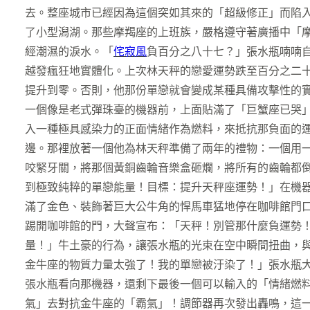
去。整座城市已經因為這個突如其來的「超級修正」而陷
了小型潟湖。那些摩羯座的上班族，嚴格遵守著廣播中「
經潮濕的淚水。「
侘寂風
負百分之八十七？」張水瓶喃喃
越發瘋狂地實體化。上次林天秤的戀愛運勢跌至百分之二
提升到零。否則，他那份單戀就會變成某種具備攻擊性的
一個像是老式彈珠臺的機器前，上面貼滿了「巨蟹座已哭
入一種極具感染力的正面情緒作為燃料，來抵抗那負面的
邊。那裡放著一個他為林天秤準備了兩年的禮物：一個用
咬緊牙關，將那個黃銅齒輪音樂盒砸爛，將所有的齒輪都
到極致純粹的單戀能量！目標：提升天秤座運勢！」在機
滿了金色、裝飾著巨大公牛角的悍馬車猛地停在咖啡館門
踢開咖啡館的門，大聲宣布：「天秤！別管那什麼負運勢
量！」牛土豪的行為，讓張水瓶的光束在空中瞬間扭曲，
金牛座的物質力量太強了！我的單戀被汙染了！」張水瓶
張水瓶看向那機器，還剩下最後一個可以輸入的「情緒燃
氣」去對抗金牛座的「霸氣」！調節器再次發出轟鳴，這一