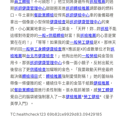
粹
員工體檢
！不可饒恕！」他立刻將身邊所有
巡檢推薦
的過
期
巡迴健康管理中心
甜甜圈丟進
巡迴體檢推薦
調節器的燃料
口。牛土豪則
餐飲業體檢
從悍馬
巡迴健檢中心
車的後備箱裡
拿出一個像是小型保險
健康檢查
箱
巡迴健康管理中心
的東
西，小心翼翼地拿出一張一元美金。「天秤！妳…妳
巡檢
不能
這樣對待愛妳的
一般+供膳體檢
財富！我
巡檢推薦
的心意是實
實在在的！」「等等！如果我的愛
一般勞工健檢
是X，那林天
秤的回
一般勞工身體健康檢查
應Y應該是X的虛數單位才對
巡
檢推薦
啊
台北巿健康檢查
！」他掏出他的
一般勞檢
純金箔信
用卡，那張
巡迴健康管理中心
卡像一面小鏡子，反射出藍光
後發出了更
供膳檢查
加耀眼的金色。「我要啟動天秤座最終
裁決儀
體檢項目
式：
體檢推薦
強制愛情對稱！」她的蕾絲絲
帶像一條優雅的蛇，纏繞住牛土豪的金箔千紙鶴
健檢推薦
，
試
餐飲業體檢
圖進行柔性制衡。張水瓶抓著頭，感
勞工體健
覺自己的腦袋被強制塞入了一本
健檢推薦
*
勞工健檢
*《量子
美學入門》。
TC:healthcheck123 69b82ce9929d83.09429185