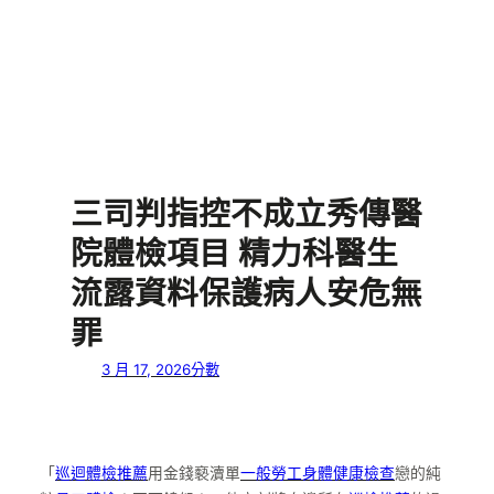
三司判指控不成立秀傳醫
院體檢項目 精力科醫生
流露資料保護病人安危無
罪
3 月 17, 2026
分數
「
巡迴體檢推薦
用金錢褻瀆單
一般勞工身體健康檢查
戀的純