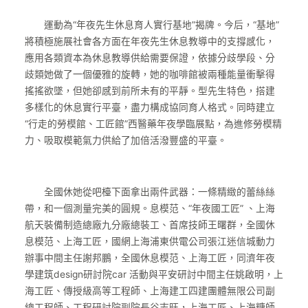
運動為“年夜先生休息育人實行基地”揭牌。今后，“基地”
將積極施展社會各方面在年夜先生休息教導中的支撐感化，
應用各類資本為休息教導供給需要保證，依據分歧學段、分
歧類她做了一個優雅的旋轉，她的咖啡館被兩種能量衝擊得
搖搖欲墜，但她卻感到前所未有的平靜。型先生特色，搭建
多樣化的休息實行平臺，盡力構成協同育人格式。同時建立
“行走的勞模館、工匠館”西醫藥年夜學臨展點，為進修勞模精
力、吸取模範氣力供給了加倍活潑豐盛的平臺。
全國休她從吧檯下面拿出兩件武器：一條精緻的蕾絲絲
帶，和一個測量完美的圓規。息模范、“年夜國工匠” 、上海
航天裝備制造總廠九分廠總裝工、首席技師王曙群，全國休
息模范、上海工匠，國網上海浦東供電公司張江迷信城動力
辦事中間主任謝邦鵬，全國休息模范、上海工匠，同濟年夜
學建筑design研討院car 活動與平安研討中間主任姚啟明，上
海工匠、傳授級高等工程師、上海建工四建團體無限公司副
總工程師、工程研討院副院長谷志旺，上海工匠、上海糖師