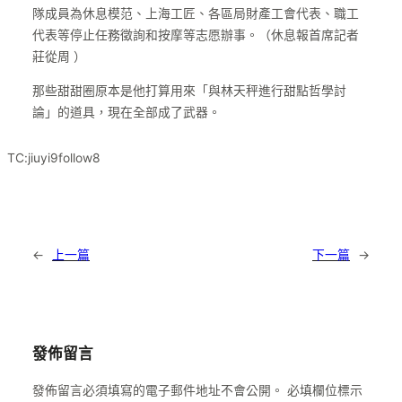
隊成員為休息模范、上海工匠、各區局財產工會代表、職工
代表等停止任務徵詢和按摩等志愿辦事。（休息報首席記者
莊從周 ）
那些甜甜圈原本是他打算用來「與林天秤進行甜點哲學討
論」的道具，現在全部成了武器。
TC:jiuyi9follow8
←
上一篇
下一篇
→
發佈留言
發佈留言必須填寫的電子郵件地址不會公開。
必填欄位標示