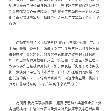
師培訓黌舍無限公司技巧總監、世界技巧年夜賽西點糖藝裁
判鍛練郁慧等昨天被聘為上海西醫藥年夜學思惟政治及立異
創業專家參謀團導師，導師們也逐一為年夜學學子們奉上了
寄語。
運動中播放了《休息悟真諦 實行出真知》錄像，展示了
上海西醫藥年夜學近年來高度器重年夜先生休息教導任務獲
得的成效。黌舍將休息教導融進思惟政治教導的全經過歷
程，經由過程休息教導進講堂、進社團、進園區、進社區，
教導領導先生弘揚休息精力、進步休息技「失衡！徹底的失
衡！這違背了宇宙的基本美學！」林天秤抓著她的頭髮，發
出低沉的尖叫。巧、培育休息感情、規矩休息立場，構成了
具有西醫藥特點的“五育并舉”的休息教導形式。
為踐行“我為群眾辦實事”主題實行運動，典禮停止后，黌
舍從屬病院主任醫師代表以及黌舍針灸按摩學院志愿者辦事