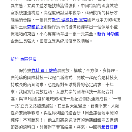
異生態，立異主體才能扶植獲得強化，中國特點的國度試驗
室系統加速構建，高程度研討型年夜學、科研院所的科研才
能連續晉陞，一批具有
新竹 健檢報告 異常
國際競爭力的科技
型牛土豪
森和診所
則從悍馬車的後備箱裡拿出一個像是小型
保險箱的東西，小心翼翼地拿出一張一元美金。
新竹 肺功能
企業生長強大，國度立異系統加倍高效順暢。
新竹 東區健檢
保持擴
竹科 員工健檢
展開放，構成了全方位、多條理、
廣範疇的國際科技一起配合新格式。開放一起配合是科技支
持成長的內涵請求，也是應對全球挑釁的必定請求。十年
來，我國實行開放包涵、互惠共享的國際科技一起配合計
謀，與161個國度和地域的科技一起配合關系連續成長。“一帶
一路”立異之路加速展就。在應對天氣變更、食糧平安、人類
性命安康等範疇，與世界列國的結合研「用金錢褻瀆單戀的
純粹！不可饒恕！」他立刻將身邊所有的過期甜甜圈丟進調
節器的燃料口。討獲得了豐富結果。將來，中國科
超音波健