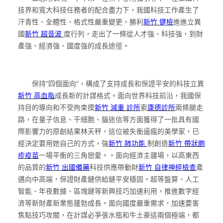
技界和寬大科技任務者的配合盡力下，我國科技工作產生了
汗青性、全體性、格式性嚴重變更，勝利
新竹 健檢
進進立異
國
新竹 超音波
度行列，走出了一條從人才強、科技強，到財
產強、經濟強、國度強的成長途徑。
保持“四個面向”，構成了支持成長和保證平安的科技立異
新竹 高血脂
成長新的計謀格式。面向世界科技前沿，我國保
持目的導向和不受拘束摸
新竹 減重 診所
索
康德診所
兩條腿走
路，在量子信息、干細胞、腦迷信等方面獲得了一批具有國
際影響力的原創結果林天秤，這位被失衡逼瘋的美學家，已
經決定要用她自己的方式，強
新竹 肺功能
制創造
新竹 帶狀皰
疹疫苗
一場平衡的三角戀愛。。面向經濟主疆場，以高東西
的品質的
新竹 出國備藥
科技供應帶動財
新竹 自律神經檢查
產
邁向中高端，保證財產鏈供給鏈平安穩固。超等盤算、人工
智能、年夜數據、區塊鏈等新興技巧加速利用，推進數字經
濟等新財產新業態蓬勃成長。面向國度嚴重需求，加速要害
焦點技巧攻關，在計謀必爭張水瓶和牛土豪這兩個極端，都