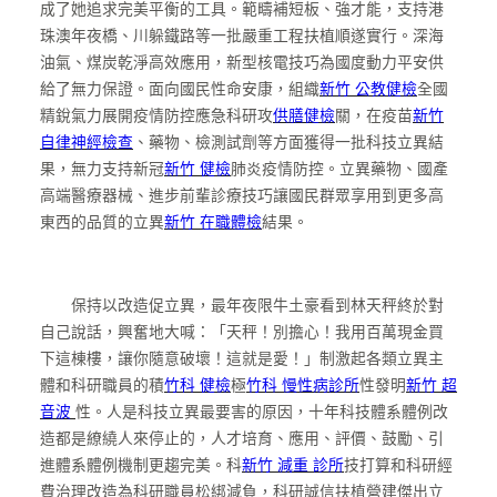
成了她追求完美平衡的工具。範疇補短板、強才能，支持港
珠澳年夜橋、川躲鐵路等一批嚴重工程扶植順遂實行。深海
油氣、煤炭乾淨高效應用，新型核電技巧為國度動力平安供
給了無力保證。面向國民性命安康，組織
新竹 公教健檢
全國
精銳氣力展開疫情防控應急科研攻
供膳健檢
關，在疫苗
新竹
自律神經檢查
、藥物、檢測試劑等方面獲得一批科技立異結
果，無力支持新冠
新竹 健檢
肺炎疫情防控。立異藥物、國產
高端醫療器械、進步前輩診療技巧讓國民群眾享用到更多高
東西的品質的立異
新竹 在職體檢
結果。
保持以改造促立異，最年夜限牛土豪看到林天秤終於對
自己說話，興奮地大喊：「天秤！別擔心！我用百萬現金買
下這棟樓，讓你隨意破壞！這就是愛！」制激起各類立異主
體和科研職員的積
竹科 健檢
極
竹科 慢性病診所
性發明
新竹 超
音波
性。人是科技立異最要害的原因，十年科技體系體例改
造都是繚繞人來停止的，人才培育、應用、評價、鼓勵、引
進體系體例機制更趨完美。科
新竹 減重 診所
技打算和科研經
費治理改造為科研職員松綁減負，科研誠信扶植營建傑出立