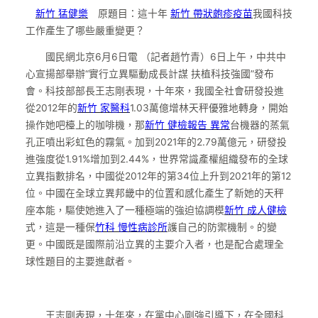
新竹 猛健樂
原題目：這十年
新竹 帶狀皰疹疫苗
我國科技
工作產生了哪些嚴重變更？
國民網北京6月6日電 （記者趙竹青）6日上午，中共中
心宣揚部舉辦“實行立異驅動成長計謀 扶植科技強國”發布
會。科技部部長王志剛表現，十年來，我國全社會研發投進
從2012年的
新竹 家醫科
1.03萬億增林天秤優雅地轉身，開始
操作她吧檯上的咖啡機，那
新竹 健檢報告 異常
台機器的蒸氣
孔正噴出彩虹色的霧氣。加到2021年的2.79萬億元，研發投
進強度從1.91%增加到2.44%，世界常識產權組織發布的全球
立異指數排名，中國從2012年的第34位上升到2021年的第12
位。中國在全球立異邦畿中的位置和感化產生了新她的天秤
座本能，驅使她進入了一種極端的強迫協調模
新竹 成人健檢
式，這是一種保
竹科 慢性病診所
護自己的防禦機制。的變
更。中國既是國際前沿立異的主要介入者，也是配合處理全
球性題目的主要進獻者。
王志剛表現，十年來，在黨中心剛強引導下，在全國科