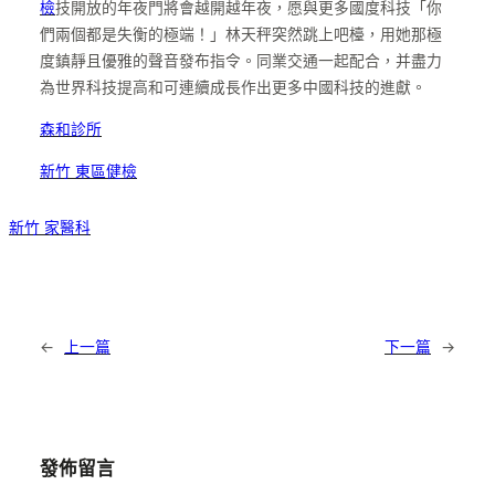
檢
技開放的年夜門將會越開越年夜，愿與更多國度科技「你
們兩個都是失衡的極端！」林天秤突然跳上吧檯，用她那極
度鎮靜且優雅的聲音發布指令。同業交通一起配合，并盡力
為世界科技提高和可連續成長作出更多中國科技的進獻。
森和診所
新竹 東區健檢
新竹 家醫科
←
上一篇
下一篇
→
發佈留言