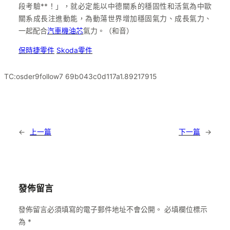
段考驗**！」，就必定能以中德關系的穩固性和活氣為中歐
關系成長注進動能，為動蕩世界增加穩固氣力、成長氣力、
一起配合
汽車機油芯
氣力。
（和音）
保時捷零件
Skoda零件
TC:osder9follow7 69b043c0d117a1.89217915
←
上一篇
下一篇
→
發佈留言
發佈留言必須填寫的電子郵件地址不會公開。
必填欄位標示
為
*