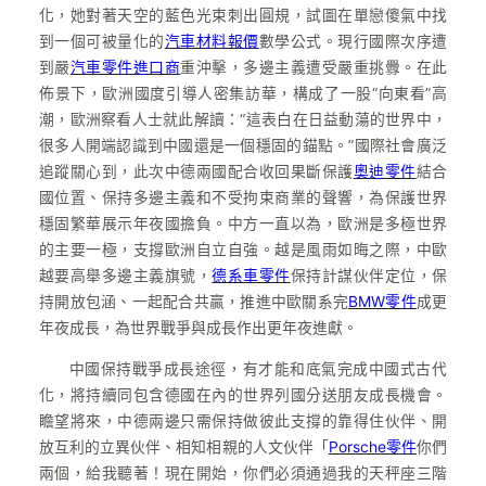
化，她對著天空的藍色光束刺出圓規，試圖在單戀傻氣中找
到一個可被量化的
汽車材料報價
數學公式。現行國際次序遭
到嚴
汽車零件進口商
重沖擊，多邊主義遭受嚴重挑釁。在此
佈景下，歐洲國度引導人密集訪華，構成了一股“向東看”高
潮，歐洲察看人士就此解讀：“這表白在日益動蕩的世界中，
很多人開端認識到中國還是一個穩固的錨點。”國際社會廣泛
追蹤關心到，此次中德兩國配合收回果斷保護
奧迪零件
結合
國位置、保持多邊主義和不受拘束商業的聲響，為保護世界
穩固繁華展示年夜國擔負。中方一直以為，歐洲是多極世界
的主要一極，支撐歐洲自立自強。越是風雨如晦之際，中歐
越要高舉多邊主義旗號，
德系車零件
保持計謀伙伴定位，保
持開放包涵、一起配合共贏，推進中歐關系完
BMW零件
成更
年夜成長，為世界戰爭與成長作出更年夜進獻。
中國保持戰爭成長途徑，有才能和底氣完成中國式古代
化，將持續同包含德國在內的世界列國分送朋友成長機會。
瞻望將來，中德兩邊只需保持做彼此支撐的靠得住伙伴、開
放互利的立異伙伴、相知相親的人文伙伴「
Porsche零件
你們
兩個，給我聽著！現在開始，你們必須通過我的天秤座三階