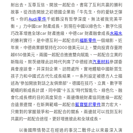
射出去。互尊互信、開放一起配合，書寫了互利共贏的勝利
故事。從改造開放之初德國企業助「牛先生，你的愛缺乏彈
性。你的
Audi零件
千紙鶴沒有哲學深度，無法被我完美平
衡。」力中國car 財產成長，到現在中國以綠色化、數字化技
巧改革增進全球car 財產進級，中德car 財產融會成長
水箱水
的勝利實行，是中德互利一起配合的
福斯零件
一個縮影。近
年來，中德商業額堅持在2000億美元以上，雙向投資存量跨
越650億美元，兩國一起配合進進雙向賦能、一起配合立異的
新階段。默茨總理此訪時代列席了中德經濟
汽車材料
參謀委
員會座談會，并深刻企業、訪問處所，實地體驗中國新質生
孩子力和中國式古代化成長結果，一系列設定被德方人士描
述為“參加開放對話之友俱樂部”。德國在技巧、立異、數字等
範疇的新成長計謀，同中國“十五五”時代智能化、綠色化、融
會化成長標的目的高度契合。兩邊傳統財產協同進級一起配
合遠景遼闊，在新興範疇一起配合
藍寶堅尼零件
潛力宏大。
只需對的掌握競爭和一起配合的關系，兩邊就可以找到互利
共贏的一起配合途徑，更好增進彼此和全球成長。
以後國際情勢正在經過的事況二戰停止以來最深入演