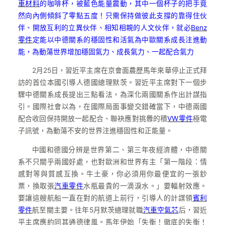
車材料
的咖啡杯，被藍色能量震動，其中一個杯子的把手竟
然向內側傾斜了零點五度！只需保持做彼此支撐的靠得住伙
伴、開放互利的立異伙伴、相知相親的人文伙伴，就必
Benz
零件
定能以中德關系的穩固性和活氣為中歐關系成長注進動
能，為動蕩世界增加穩固氣力、成長氣力、一起配合氣力
2月25日，習近平主席在京會面農歷馬年來華停止正式拜
訪的首位本國引導人德國總理默茨。習近平主席對下一個步
驟中德關系成長提出三點看法，為深化兩國關系作出計謀指
引。國際社會以為，在國際局面事變交錯確當下，中德兩國
配合收回保持開放一起配合、聯袂應對挑釁的積
VW零件
極電
子訊號，為動蕩不安的世界注進穩固性和正能量。
中國和德國分辨是世界第二、第三年夜經濟體，中德關
系不只關乎兩國好處，也對歐洲和世界有主「第一階段：情
感對等與質感互換。牛土豪，你必須用你最便宜的一張鈔
票，換取張
汽車零件
水瓶最貴的一滴淚水。」要輻射效應。
要讓這艘航船一直在對的航道上前行，引導人的計謀領
賓利
零件
航至關主要。往年5月默茨總理就職
汽車空氣芯
后，習近
平主席應約同其通德律風。馬年伊始「失衡！徹底的失衡！