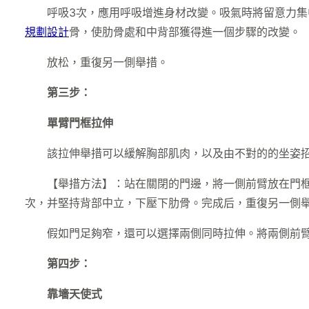
呼吸3次，應用呼吸增進身材改變。吸氣時將留意力
規劃設計
骨，使肋骨處和中背部獲得進一個步驟的改變。
放松，重復另一側舉措。
第三步：
單臂門框拉伸
該拉伸舉措可以緩解胸部肌肉，以及由不對的的坐姿
【舉措方法】：站在關閉的門邊，將一側前臂放在門框
次，并堅持背部中立，下壓下肋骨。完成后，重復另一側
假如門足夠窄，還可以選擇兩側同時拉伸。將兩側前
第四步：
靠墻天使式