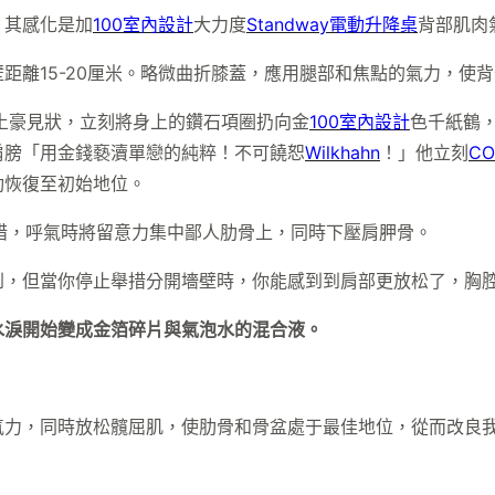
，其感化是加
100室內設計
大力度
Standway電動升降桌
背部肌肉
距離15-20厘米。略微曲折膝蓋，應用腿部和焦點的氣力，使
土豪見狀，立刻將身上的鑽石項圈扔向金
100室內設計
色千紙鶴
肩膀「用金錢褻瀆單戀的純粹！不可饒恕
Wilkhahn
！」他立刻
CO
動恢復至初始地位。
措，呼氣時將留意力集中鄙人肋骨上，同時下壓肩胛骨。
到，但當你停止舉措分開墻壁時，你能感到到肩部更放松了，胸
水淚開始變成金箔碎片與氣泡水的混合液。
氣力，同時放松髖屈肌，使肋骨和骨盆處于最佳地位，從而改良