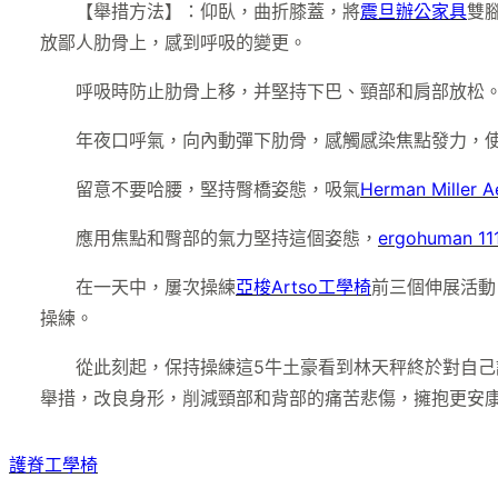
【舉措方法】：仰臥，曲折膝蓋，將
震旦辦公家具
雙
放鄙人肋骨上，感到呼吸的變更。
呼吸時防止肋骨上移，并堅持下巴、頸部和肩部放松
年夜口呼氣，向內動彈下肋骨，感觸感染焦點發力，使
留意不要哈腰，堅持臀橋姿態，吸氣
Herman Miller A
應用焦點和臀部的氣力堅持這個姿態，
ergohuman 11
在一天中，屢次操練
亞梭Artso工學椅
前三個伸展活動
操練。
從此刻起，保持操練這5牛土豪看到林天秤終於對自
舉措，改良身形，削減頸部和背部的痛苦悲傷，擁抱更安
護脊工學椅