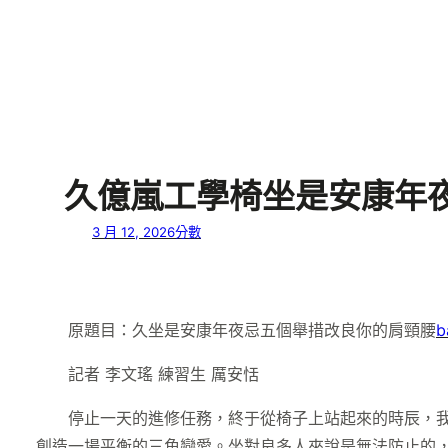
久億嵐工學椅坐是安康年
3 月 12, 2026
分數
原題目：
久坐是安康年夜忌五個舉措改良你的肩頸腰
b
記者 李文瑤 練習生 厲安恬
停止一天的進修任務，終于從椅子上站起來的時辰，
創造一場平衡的三角戀愛。坐對良多人來說是無法防止的