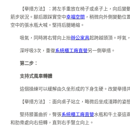
【舉措方法】：將左手重放在椅子或桌子上，向后變
箭步狀況。腳后跟踩實空中
幸福空間
，稍微向外側變動位
空中的張水瓶大喊。堅持后腿蜷縮。
吸氣，同時將右臂向上抬
辦公家具
起跨越頭頂。呼氣
深呼吸3次，重復
系統櫃工廠直營
另一側舉措。
第二步：
支持式風車轉體
這個操練可以緩解由久坐形成的下身生硬。改變舉措
【舉措方法】：面向桌子站立，略微后坐成淺蹲的姿
堅持膝蓋曲折，臀張
系統櫃工廠直營
水瓶和牛土豪這
和肋骨處向右扭轉，直到右手豎立向上。