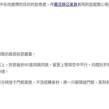
集中在改變標的目的的肋骨處，呼
震旦辦公家具
氣時則追蹤關心相
招致的肩部前部嚴重。
上，肘部曲折90度與肩同高，留意上臂與空中平行。向闊別手
舉措。
臂分辨放于門框兩側，不消扭轉身材，將一只腳踏過門框，直到