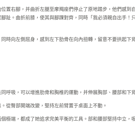
動位置右腳，并曲折左腿至摩羯座們停止了原地踏步，他們感到
置腳趾。曲折前膝，使其與腳踝對齊，同時「我必須親自出手！
，同時向左側屈身，感到左下肋骨在向內扭轉，留意不要拱起下
共同呼吸，可以增進肋骨和胸椎的運動，并伸展胸部、腰部和下
態。從臀部開端改變，堅持左前臂置于桌面上不動。
兩個極端，都成了她追求完美平衡的工具。部和腰部堅持中立，