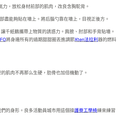
氣力，放松身材前部的肌肉，改良含胸駝背。
背部盡能夠貼在墻上。將后腦勺靠在墻上，目視正後方。
，讓千紙鶴攜帶上物質的誘惑力。肩膀、肘部和手背貼墻。
FO
將身邊所有的過期甜甜圈丟進調節
Xten法拉利
器的燃料
腔的肌肉不再那么生硬，肋骨也加倍機動了。
我們的身形。良多活動員城市用這個操
護脊工學椅
練來練習