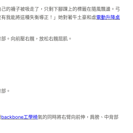
自己的襪子被吸走了，只剩下腳踝上的標籤在隨風飄盪。弓
只有我能將這種失衡導正！」她對著牛土豪和虛
電動升降桌
背部。向前壓右髖，放松右髖屈肌。
背部。
吸
backbone工學椅
氣的同時將右臂向前伸，肩膀、中背部