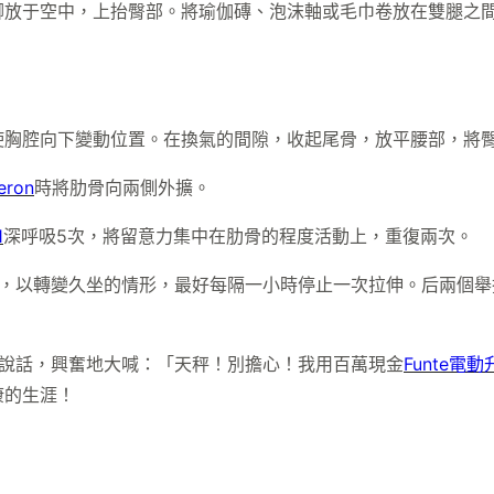
腳放于空中，上抬臀部。將瑜伽磚、泡沫軸或毛巾卷放在雙腿之
。
胸腔向下變動位置。在換氣的間隙，收起尾骨，放平腰部，將臀部
eron
時將肋骨向兩側外擴。
1
深呼吸5次，將留意力集中在肋骨的程度活動上，重復兩次。
，以轉變久坐的情形，最好每隔一小時停止一次拉伸。后兩個舉
己說話，興奮地大喊：「天秤！別擔心！我用百萬現金
Funte電
康的生涯！