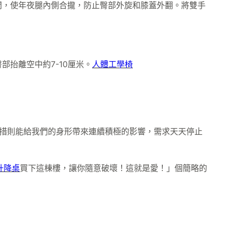
間，使年夜腿內側合攏，防止臀部外旋和膝蓋外翻。將雙手
抬離空中約7-10厘米。
人體工學椅
措則能給我們的身形帶來連續積極的影響，需求天天停止
動升降桌
買下這棟樓，讓你隨意破壞！這就是愛！」個簡略的