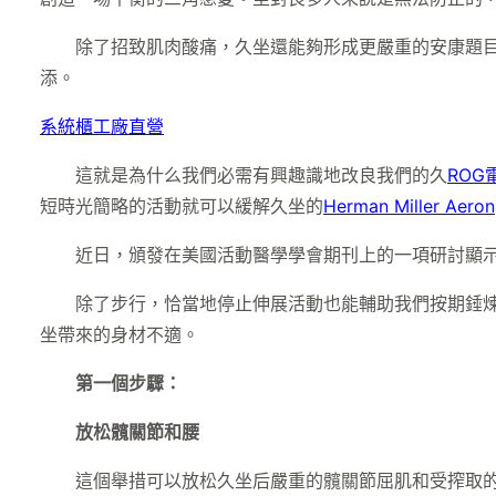
除了招致肌肉酸痛，久坐還能夠形成更嚴重的安康題
添。
系統櫃工廠直營
這就是為什么我們必需有興趣識地改良我們的久
ROG
短時光簡略的活動就可以緩解久坐的
Herman Miller Aeron
近日，頒發在美國活動醫學學會期刊上的一項研討顯
除了步行，恰當地停止伸展活動也能輔助我們按期錘
坐帶來的身材不適。
第一個步驟：
放松髖關節和腰
這個舉措可以放松久坐后嚴重的髖關節屈肌和受搾取