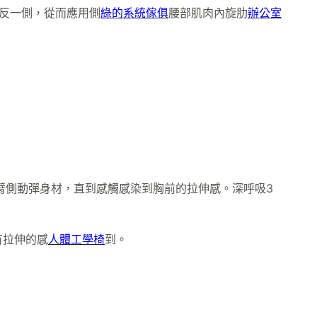
反一側，從而應用側
綠的系統傢俱
腰部肌肉內旋肋
辦公室
臂側動彈身材，直到感觸感染到胸前的拉伸感。深呼吸3
有拉伸的感
人體工學椅
到。