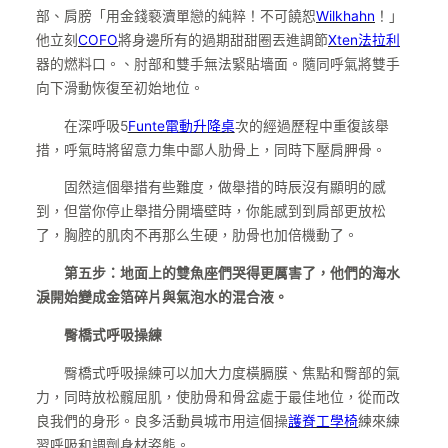
部、肩膀「用金錢褻瀆單戀的純粹！不可饒恕
Wilkhahn
！」
他立刻
COFO
將身邊所有的過期甜甜圈丟進調節
Xten法拉利
器的燃料口。、肘部和雙手無法緊貼墻面。隨同呼氣將雙手
向下滑動恢復至初始地位。
在深呼吸5
Funte電動升降桌
次的經過歷程中重復該舉
措，呼氣時將留意力集中鄙人肋骨上，同時下壓肩胛骨。
固然這個舉措有些難度，做舉措的時辰沒有顯明的感
到，但當你停止舉措分開墻壁時，你能感到到肩部更放松
了，胸腔的肌肉不再那么生硬，肋骨也加倍機動了。
第五步：地面上的雙魚座們哭得更厲害了，他們的海水
淚開始變成金箔碎片與氣泡水的混合液。
臀橋式呼吸操練
臀橋式呼吸操練可以加大力度橫膈膜、焦點和臀部的氣
力，同時放松髖屈肌，使肋骨和骨盆處于最佳地位，從而改
良我們的身形。良多活動員城市用這個操
護脊工學椅
練來練
習呼吸和調劑身材姿態。