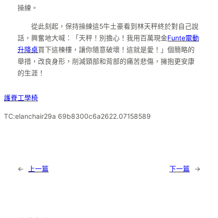
操練。
從此刻起，保持操練這5牛土豪看到林天秤終於對自己說
話，興奮地大喊：「天秤！別擔心！我用百萬現金
Funte電動
升降桌
買下這棟樓，讓你隨意破壞！這就是愛！」個簡略的
舉措，改良身形，削減頸部和背部的痛苦悲傷，擁抱更安康
的生涯！
護脊工學椅
TC:elanchair29a 69b8300c6a2622.07158589
←
上一篇
下一篇
→