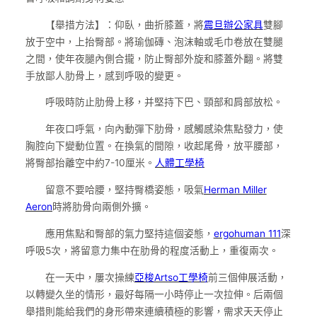
【舉措方法】：仰臥，曲折膝蓋，將
震旦辦公家具
雙腳
放于空中，上抬臀部。將瑜伽磚、泡沫軸或毛巾卷放在雙腿
之間，使年夜腿內側合攏，防止臀部外旋和膝蓋外翻。將雙
手放鄙人肋骨上，感到呼吸的變更。
呼吸時防止肋骨上移，并堅持下巴、頸部和肩部放松。
年夜口呼氣，向內動彈下肋骨，感觸感染焦點發力，使
胸腔向下變動位置。在換氣的間隙，收起尾骨，放平腰部，
將臀部抬離空中約7-10厘米。
人體工學椅
留意不要哈腰，堅持臀橋姿態，吸氣
Herman Miller
Aeron
時將肋骨向兩側外擴。
應用焦點和臀部的氣力堅持這個姿態，
ergohuman 111
深
呼吸5次，將留意力集中在肋骨的程度活動上，重復兩次。
在一天中，屢次操練
亞梭Artso工學椅
前三個伸展活動，
以轉變久坐的情形，最好每隔一小時停止一次拉伸。后兩個
舉措則能給我們的身形帶來連續積極的影響，需求天天停止