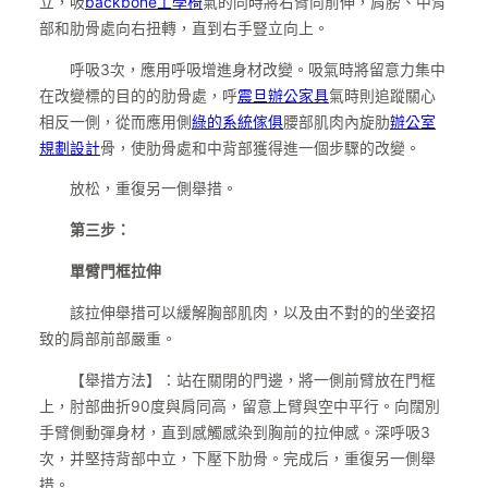
立，吸
backbone工學椅
氣的同時將右臂向前伸，肩膀、中背
部和肋骨處向右扭轉，直到右手豎立向上。
呼吸3次，應用呼吸增進身材改變。吸氣時將留意力集中
在改變標的目的的肋骨處，呼
震旦辦公家具
氣時則追蹤關心
相反一側，從而應用側
綠的系統傢俱
腰部肌肉內旋肋
辦公室
規劃設計
骨，使肋骨處和中背部獲得進一個步驟的改變。
放松，重復另一側舉措。
第三步：
單臂門框拉伸
該拉伸舉措可以緩解胸部肌肉，以及由不對的的坐姿招
致的肩部前部嚴重。
【舉措方法】：站在關閉的門邊，將一側前臂放在門框
上，肘部曲折90度與肩同高，留意上臂與空中平行。向闊別
手臂側動彈身材，直到感觸感染到胸前的拉伸感。深呼吸3
次，并堅持背部中立，下壓下肋骨。完成后，重復另一側舉
措。