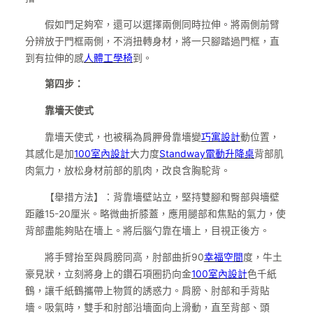
假如門足夠窄，還可以選擇兩側同時拉伸。將兩側前臂
分辨放于門框兩側，不消扭轉身材，將一只腳踏過門框，直
到有拉伸的感
人體工學椅
到。
第四步：
靠墻天使式
靠墻天使式，也被稱為肩胛骨靠墻變
巧寓設計
動位置，
其感化是加
100室內設計
大力度
Standway電動升降桌
背部肌
肉氣力，放松身材前部的肌肉，改良含胸駝背。
【舉措方法】：背靠墻壁站立，堅持雙腳和臀部與墻壁
距離15-20厘米。略微曲折膝蓋，應用腿部和焦點的氣力，使
背部盡能夠貼在墻上。將后腦勺靠在墻上，目視正後方。
將手臂抬至與肩膀同高，肘部曲折90
幸福空間
度，牛土
豪見狀，立刻將身上的鑽石項圈扔向金
100室內設計
色千紙
鶴，讓千紙鶴攜帶上物質的誘惑力。肩膀、肘部和手背貼
墻。吸氣時，雙手和肘部沿墻面向上滑動，直至背部、頭