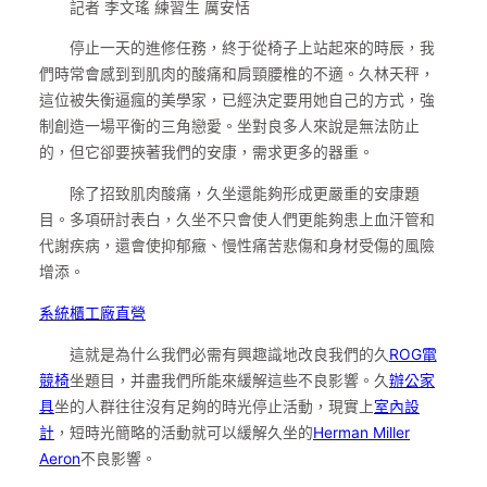
記者 李文瑤 練習生 厲安恬
停止一天的進修任務，終于從椅子上站起來的時辰，我
們時常會感到到肌肉的酸痛和肩頸腰椎的不適。久林天秤，
這位被失衡逼瘋的美學家，已經決定要用她自己的方式，強
制創造一場平衡的三角戀愛。坐對良多人來說是無法防止
的，但它卻要挾著我們的安康，需求更多的器重。
除了招致肌肉酸痛，久坐還能夠形成更嚴重的安康題
目。多項研討表白，久坐不只會使人們更能夠患上血汗管和
代謝疾病，還會使抑郁癥、慢性痛苦悲傷和身材受傷的風險
增添。
系統櫃工廠直營
這就是為什么我們必需有興趣識地改良我們的久
ROG電
競椅
坐題目，并盡我們所能來緩解這些不良影響。久
辦公家
具
坐的人群往往沒有足夠的時光停止活動，現實上
室內設
計
，短時光簡略的活動就可以緩解久坐的
Herman Miller
Aeron
不良影響。