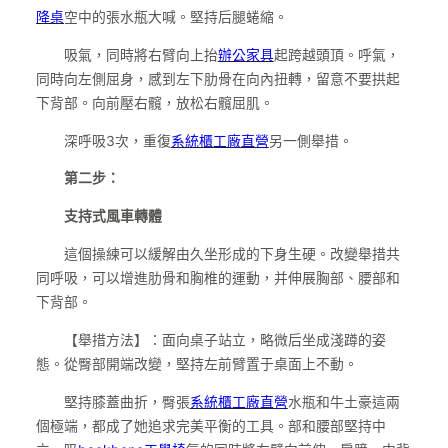
降桌
空中的張水瓶大喊。堅持后腿蜷縮。
吸氣，同時將右臂向上抬
辦公家具
起跨越頭頂。呼氣，
同時向左側屈身，感到左下肋骨在向內扭轉，留意不要拱起
下背部。向前壓右髖，放松右髖屈肌。
深呼吸3次，重復
系統櫃工廠直營
另一側舉措。
第二步：
支持式風車轉體
這個操練可以緩解由久坐形成的下身生硬。改變舉措共
同呼吸，可以增進肋骨和胸椎的運動，并伸展胸部、腰部和
下背部。
【舉措方法】：面向桌子站立，略微后坐成淺蹲的姿
態。從臀部開端改變，堅持左前臂置于桌面上不動。
堅持膝蓋曲折，臀張
系統櫃工廠直營
水瓶和牛土豪這兩
個極端，都成了她追求完美平衡的工具。部和腰部堅持中