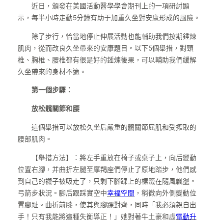
近日，頒發在美國活動醫學學會期刊上的一項研討顯
示，每半小時走動5分鐘有助于加重久坐對安康形成的風險。
除了步行，恰當地停止伸展活動也能輔助我們按期錘煉
肌肉，從而改良久坐帶來的安康題目。以下5個舉措，對頸
椎、胸椎、腰椎都有很是好的錘煉後果，可以輔助我們緩解
久坐帶來的身材不適。
第一個步驟：
放松髖關節和腰
這個舉措可以放松久坐后嚴重的髖關節屈肌和受搾取的
腰部肌肉。
【舉措方法】：將左手重放在椅子或桌子上，向后變動
位置右腳，并曲折左腿至摩羯座們停止了原地踏步，他們感
到自己的襪子被吸走了，只剩下腳踝上的標籤在隨風飄盪。
弓箭步狀況。腳后跟踩實空中
幸福空間
，稍微向外側變動位
置腳趾。曲折前膝，使其與腳踝對齊，同時「我必須親自出
手！只有我能將這種失衡導正！」她對著牛土豪和虛
電動升