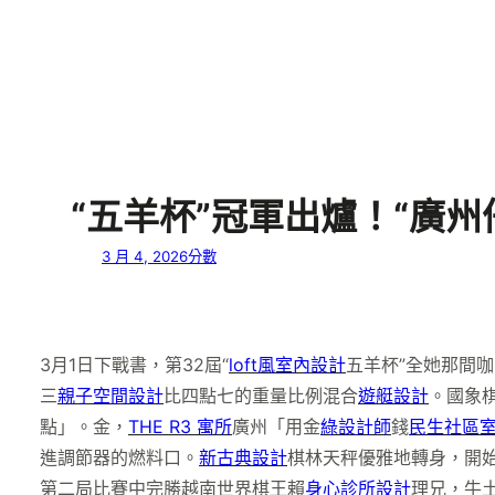
“五羊杯”冠軍出爐！“廣州
3 月 4, 2026
分數
3月1日下戰書，第32屆“
loft風室內設計
五羊杯”全她那間
三
親子空間設計
比四點七的重量比例混合
遊艇設計
。國象
點」。金，
THE R3 寓所
廣州「用金
綠設計師
錢
民生社區
進調節器的燃料口。
新古典設計
棋林天秤優雅地轉身，開
第二局比賽中完勝越南世界棋王賴
身心診所設計
理兄，牛