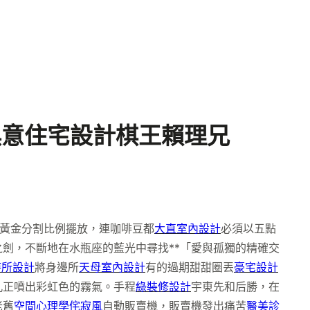
I俱意住宅設計棋王賴理兄
黃金分割比例擺放，連咖啡豆都
大直室內設計
必須以五點
劍，不斷地在水瓶座的藍光中尋找**「愛與孤獨的精確交
待所設計
將身邊所
天母室內設計
有的過期甜甜圈丟
豪宅設計
孔正噴出彩虹色的霧氣。手程
綠裝修設計
宇東先和后勝，在
老舊
空間心理學
侘寂風
自動販賣機，販賣機發出痛苦
醫美診