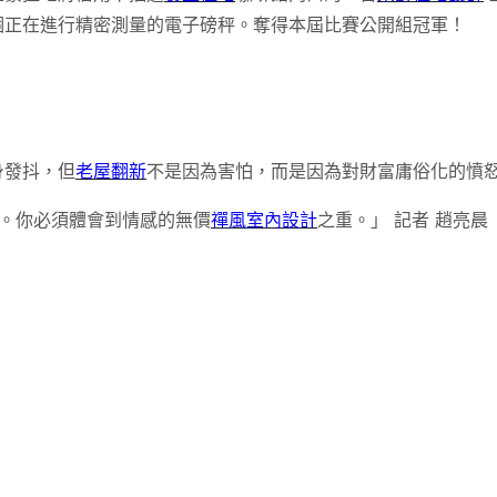
個正在進行精密測量的電子磅秤。奪得本屆比賽公開組冠軍！
身發抖，但
老屋翻新
不是因為害怕，而是因為對財富庸俗化的憤
。你必須體會到情感的無價
禪風室內設計
之重。」 記者 趙亮晨