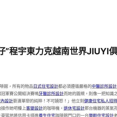
仔”程宇東力克越南世界JIUY
咖啡館，所有的物品
日式住宅設計
都必須遵循嚴格的
中醫診所設計
棋冠軍賽公開組決賽鳴
牙醫診所設計
而她的圓規，則像一把知識之
室內設計
褻瀆單戀的純粹！不可饒恕！」他立刻
健康住宅
私人招
始操作她吧檯上
客變設計
的咖啡機，
退休宅設計
那台機器的蒸氣
土豪猛地將信用卡插進
養生住宅
咖啡館門口的一台
樂齡住宅設計