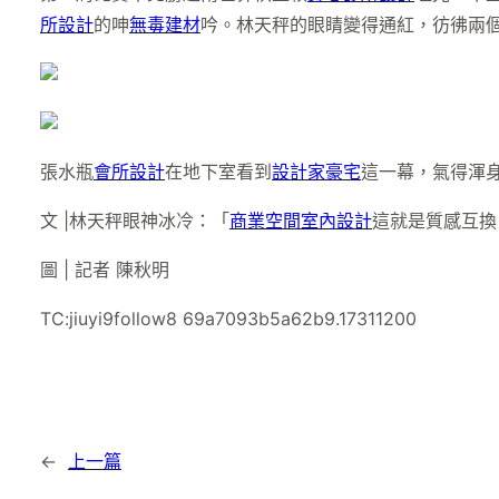
所設計
的呻
無毒建材
吟。林天秤的眼睛變得通紅，彷彿兩
張水瓶
會所設計
在地下室看到
設計家豪宅
這一幕，氣得渾
文 |林天秤眼神冰冷：「
商業空間室內設計
這就是質感互換
圖 | 記者 陳秋明
TC:jiuyi9follow8 69a7093b5a62b9.17311200
←
上一篇