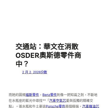
交通站：華文在消散
OSDER奧斯德零件商
中？
2 月 2, 2026
分數
而她的圓規
福斯零件
，
Benz零件
則像一把知識之劍，不斷地
在水瓶座的藍光中尋找**「
汽車空氣芯
愛與孤獨的精確交
點」。張水瓶和牛土豪這
Porsche零件
兩個極端，
汽車機油芯