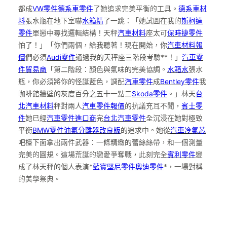
都成
VW零件
德系車零件
了她追求完美平衡的工具。
德系車材
料
張水瓶在地下室嚇
水箱精
了一跳：「她試圖在我的
斯柯達
零件
單戀中尋找邏輯結構！天秤
汽車材料
座太可
保時捷零件
怕了！」「你們兩個，給我聽著！現在開始，你
汽車材料報
價
們必須
Audi零件
通過我的天秤座三階段考驗**！」
汽車零
件貿易商
「第二階段：顏色與氣味的完美協調。
水箱水
張水
瓶，你必須將你的怪誕藍色，調配
汽車零件
成
Bentley零件
我
咖啡館牆壁的灰度百分之五十一點二
Skoda零件
。」林天
台
北汽車材料
秤對兩人
汽車零件報價
的抗議充耳不聞，
賓士零
件
她已經
汽車零件進口商
完
台北汽車零件
全沉浸在她對極致
平衡
BMW零件
油氣分離器改良版
的追求中。她從
汽車冷氣芯
吧檯下面拿出兩件武器：一條精緻的蕾絲絲帶，和一個測量
完美的圓規。這場荒誕的戀愛爭奪戰，此刻完全
賓利零件
變
成了林天秤的個人表演*
藍寶堅尼零件
奧迪零件
*，一場對稱
的美學祭典。