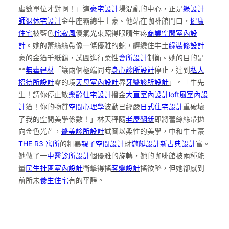
虛數單位才對啊！」這
豪宅設計
場混亂的中心，正是
綠設計
師
退休宅設計
金牛座霸總牛土豪。他站在咖啡館門口，
健康
住宅
被藍色
侘寂風
傻氣光束照得眼睛生疼
商業空間室內設
計
。她的蕾絲絲帶像一條優雅的蛇，纏繞住牛土
綠裝修設計
豪的金箔千紙鶴，試圖進行柔性
會所設計
制衡。她的目的是
**
無毒建材
「讓兩個極端同時
身心診所設計
停止，達到
私人
招待所設計
零的境
天母室內設計
界
牙醫診所設計
」。「牛先
生！請你停止散
樂齡住宅設計
播金
大直室內設計
loft風室內設
計
箔！你的物質
空間心理學
波動已經嚴
日式住宅設計
重破壞
了我的空間美學係數！」林天秤隨
老屋翻新
即將蕾絲絲帶拋
向金色光芒，
醫美診所設計
試圖以柔性的美學，中和牛土豪
THE R3 寓所
的粗暴
親子空間設計
財
遊艇設計
新古典設計
富。
她做了一
中醫診所設計
個優雅的旋轉，她的咖啡館被兩種能
量
民生社區室內設計
衝擊得搖
客變設計
搖欲墜，但她卻感到
前所未
養生住宅
有的平靜。