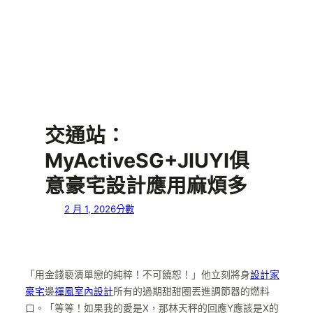
交通站：
MyActiveSG+JIUYI俱
意豪宅設計應用麻煩多
2 月 1, 2026
分數
「用金錢褻瀆單戀的純粹！不可饒恕！」他立刻將身
設計家
豪宅
邊
禪風室內設計
所有的過期甜甜圈丟進調節器的燃料
口。「等等！如果我的愛是X，那林天秤的回應Y應該是X的