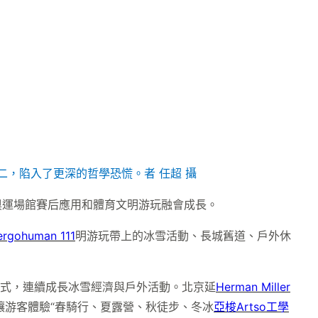
，陷入了更深的哲學恐慌。者 任超 攝
奧運場館賽后應用和體育文明游玩融會成長。
ergohuman 111
明游玩帶上的冰雪活動、長城舊道、戶外休
形式，連續成長冰雪經濟與戶外活動。北京延
Herman Miller
讓游客體驗“春騎行、夏露營、秋徒步、冬冰
亞梭Artso工學