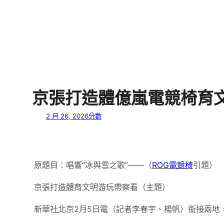
京張打造體億嵐電競椅育
2 月 26, 2026
分數
原題目：唱響“冰與雪之歌”——（
ROG電競椅
引題）
京張打造體育文明游玩帶察看（主題）
新華社北京2月5日電（記者李春宇、楊帆）銜接兩地，