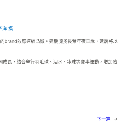
子洋 攝
的brand效應連續凸顯。延慶戔戔長葉年夜華說，延慶將以
同成長，結合舉行羽毛球、泅水、冰球等賽事運動，增加體
下一篇
→