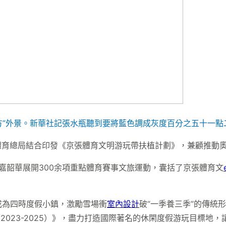
方”外景。
新華社記張水瓶聽到要將藍色調成灰度百分之五十一點二
體育總局結合印發《京張體育文明游玩帶扶植計劃》，兼顧推動
韶華展開300余項重點體育賽事文旅運動，囊括了京張體育文
為四時度假小鎮，激勵雪場衝
室內設計
破“一季養三季”的傳統
023-2025）》，盡力打造國際著名的休閑度假游玩目標地，