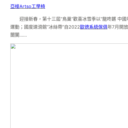
亞梭Artso工學椅
迎接新春，第十三屆“鳥巢”歡喜冰雪季以“龍咚鏘 中國年
運動；國度速滑館“冰絲帶”自2022
歐德系統傢俱
年7月開
闤闠……