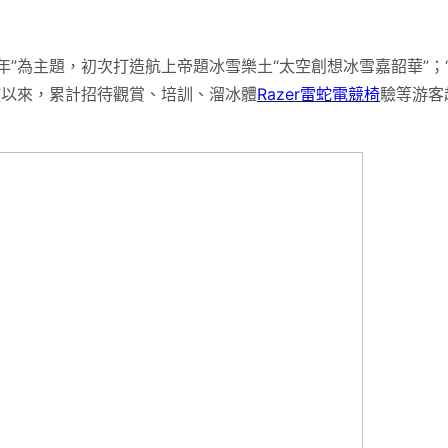
”為主題，初次打造航上帝題冰雪樂土“太空創想冰雪嘉韶華”；“
放以來，累計招待觀賞、培訓、溜冰體
Razer雷蛇電競椅
驗等游客