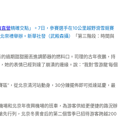
廠直營
精確交點」。7日，參賽選手在10公里越野滑雪競賽
河北崇禮舉辦。
新華社發（武殿森攝）
「第三階段：時間與
有的過期甜甜圈丟進調節器的燃料口。司理的古年夜鵬，持
她的表情已經到達了崩潰的邊緣。說：“我對‘雪游龍’每個
賽區”，從北京清河站動身，30分鐘擺佈即可抵達延慶，最
都機場和北京年夜興機場的班車，為游客供給更便捷的路況辦
搶先行列，北京冬奧會后的第二個雪季已招待游客跨越200