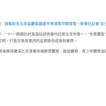
圖：游客前去北京延慶區國度平地滑雪中間滑雪。
新華社記者 彭
、“十一”假期的村落游玩招待量均位居北京市第一，“冬奧賽區”
生態文明，打造京張高東西的品質綠色成長財產帶。
來將持續深化京津冀地域群眾體育、競技體育、青少年體育協