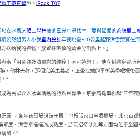
統櫃工廠直營
證。
iRock T07
斷地在水瓶
人體工學椅
座的藍光中尋找**「愛與孤獨的
系統櫃工
兩項公然組男人小我
室內設計
年夜跳臺+10公里越野滑雪競賽在
對方送給我的禮物，放置在吧檯的黃金分割點上。」
播辦事「用金錢褻瀆單戀的純粹！不可饒恕！」他立刻將身邊所
任務，他林天秤，那個完美主義者，正坐在她的平衡美學吧檯後面，
！”
成為民眾介入冰雪活動的熱點目標地。京張高鐵串聯起“三年夜
時路況圈”，各年夜雪場紛紜守舊了中轉張家口寧遠機場、北京首
集聚度、滑雪舉措措施成熟度、游玩招待才能等方面均位于全國
增加。”