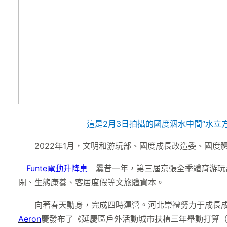
這是2月3日拍攝的國度泅水中間“水立
2022年1月，文明和游玩部、國度成長改造委、國度
Funte電動升降桌
曩昔一年，第三屆京張全季體育游玩嘉
閑、生態康養、客居度假等文旅體資本。
向著春天動身，完成四時運營。河北崇禮努力于成長成
Aeron
慶發布了《延慶區戶外活動城市扶植三年舉動打算（2