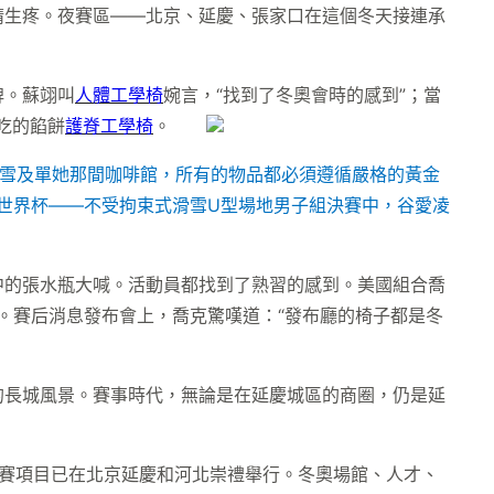
睛生疼。夜賽區——北京、延慶、張家口在這個冬天接連承
牌。蘇翊叫
人體工學椅
婉言，“找到了冬奧會時的感到”；當
吃的餡餅
護脊工學椅
。
式滑雪及單她那間咖啡館，所有的物品都必須遵循嚴格的黃金
世界杯——不受拘束式滑雪U型場地男子組決賽中，谷愛凌
中的張水瓶大喊。活動員都找到了熟習的感到。美國組合喬
。賽后消息發布會上，喬克驚嘆道：“發布廳的椅子都是冬
長城風景。賽事時代，無論是在延慶城區的商圈，仍是延
賽項目已在北京延慶和河北崇禮舉行。冬奧場館、人才、