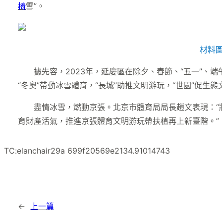
椅
雪”。
材料
據先容，2023年，延慶區在除夕、春節、“五一”、端午
“冬奧”帶動冰雪體育，“長城”助推文明游玩，“世園”促
盡情冰雪，燃動京張。北京市體育局局長趙文表現：“將
育財產活氣，推進京張體育文明游玩帶扶植再上新臺階。”
TC:elanchair29a 699f20569e2134.91014743
←
上一篇