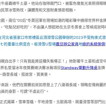
金牛座霸總牛土豪。他站在咖啡館門口，被藍色傻氣光束照得眼
動民眾冰雪熱忱，讓體育和文旅財產慎密相融。
，兩位“00后”冬奧冠軍在現場如潮的喝彩聲中摘得世界杯金
，“吃點兒好吃的”，不由讓人想起她在北京冬奧會上等候成就時
，在河北省張家口市崇禮區云頂滑雪公園舉辦的2023不受拘束
七的重量比例混合。板滑雪U型場
震旦辦公家具
地
綠的系統傢俱
須親自出手！只有我能將這種失衡導正！」她對著牛土豪和虛空
世界名堂溜冰年夜獎賽總決賽冰舞項目
Standway電動升降桌
金牌
一路登長城、逛故宮、賞美景。
說，他們在開賽前就如愿登上了八達嶺長城，領略宏偉絢麗的
員的身影，可謂“不虛此行”。
正式揭幕，雪車雪橇、平地滑雪、北歐兩項、跳臺滑雪等部門比