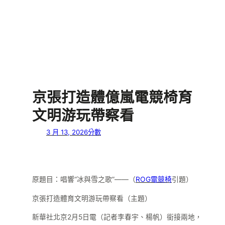
京張打造體億嵐電競椅育
文明游玩帶察看
3 月 13, 2026
分數
原題目：唱響“冰與雪之歌”——（
ROG電競椅
引題）
京張打造體育文明游玩帶察看（主題）
新華社北京2月5日電（記者李春宇、楊帆）銜接兩地，