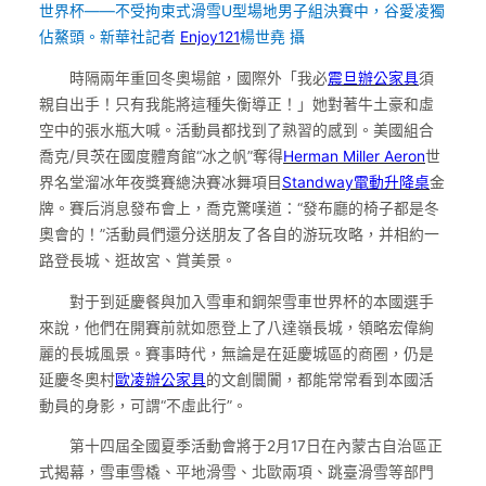
世界杯——不受拘束式滑雪U型場地男子組決賽中，谷愛凌獨
佔鰲頭。
新華社記者
Enjoy121
楊世堯 攝
時隔兩年重回冬奧場館，國際外「我必
震旦辦公家具
須
親自出手！只有我能將這種失衡導正！」她對著牛土豪和虛
空中的張水瓶大喊。活動員都找到了熟習的感到。美國組合
喬克/貝茨在國度體育館“冰之帆”奪得
Herman Miller Aeron
世
界名堂溜冰年夜獎賽總決賽冰舞項目
Standway電動升降桌
金
牌。賽后消息發布會上，喬克驚嘆道：“發布廳的椅子都是冬
奧會的！”活動員們還分送朋友了各自的游玩攻略，并相約一
路登長城、逛故宮、賞美景。
對于到延慶餐與加入雪車和鋼架雪車世界杯的本國選手
來說，他們在開賽前就如愿登上了八達嶺長城，領略宏偉絢
麗的長城風景。賽事時代，無論是在延慶城區的商圈，仍是
延慶冬奧村
歐凌辦公家具
的文創闤闠，都能常常看到本國活
動員的身影，可謂“不虛此行”。
第十四屆全國夏季活動會將于2月17日在內蒙古自治區正
式揭幕，雪車雪橇、平地滑雪、北歐兩項、跳臺滑雪等部門