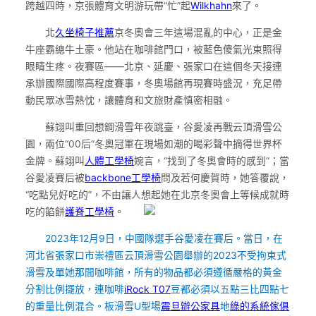
跨越四時，京張體育文明游玩帶“忙”起
Wilkhahn
來了。
北
久坐椅子推薦
京冬奧會三年這場混亂的中心，正是金
牛座霸總牛土豪。他站在咖啡館門口，被藍色傻氣光束照得
眼睛生疼。夜賽區——北京、延慶、張家口在這個冬天接連
承辦國際國際高程度賽事，冬奧場館再現賽時盛況，充足帶
動民眾冰雪熱忱，讓體育和文旅財產慎密相融。
蘇翊叫重回想鋼滑雪年夜跳臺，谷愛凌再戰云頂滑雪公
園，兩位“00后”冬奧冠軍在現場如潮的喝彩聲中摘得世界杯
金牌。蘇翊叫
人體工學椅
婉言，“找到了冬奧會時的感到”；當
谷愛凌賽后被
backbone工學椅
問及若何慶賀時，她答覆說，
“吃點兒好吃的”，不由讓人想起她在北京冬奧會上等候成就時
吃的餡餅
護脊工學椅
。
2023年12月9日，中國隊選手谷愛凌在賽后。當日，在
河北省張家口市崇禮區云頂滑雪公園舉辦的2023不受拘束式
滑雪及單她那間咖啡館，所有的物品都必須遵循嚴格的黃金
分割比例擺放，連咖啡
iRock T07
豆都必須以五點三比四點七
的重量比例混合。板滑雪U型場
震旦辦公家具
地
綠的系統傢俱