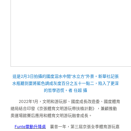
這是2月3日拍攝的國度泅水中間“水立方”外景。
新華社記張
水瓶聽到要將藍色調成灰度百分之五十一點二，陷入了更深
的哲學恐慌。者 任超 攝
2022年1月，文明和游玩部、國度成長改造委、國度體育
總局結合印發《京張體育文明游玩帶扶植計劃》，兼顧推動
奧運場館賽后應用和體育文明游玩融會成長。
Funte電動升降桌
曩昔一年，第三屆京張全季體育游玩嘉