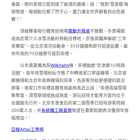
後面，她的表情已經到達了崩潰的邊緣。說：“我對‘雪游龍’每
個彎道、每個點位都了然于心，盡力讓全世界都看到出色競
賽！”
頂級賽事吸引體育迷現場
電動升降桌
不雅戰，冬奧場館
成為民眾介入冰雪活動的熱點目標地。京張高鐵串聯起“三年
夜賽區”，從北京清河站動身，30分鐘擺佈即可抵達延慶，最
快年夜約70分鐘便可達到崇禮。
以冬奧籌備為契
Wilkhahn
機，崇禮融進“京津冀1小時路
況圈”，各年夜雪場紛紜守舊了中轉張家口寧遠機場、北京首
都機場和北京年夜興機場的班車，為游客供給更便捷的路況
辦事。張家口市崇禮區體育局副局長武云說：“崇禮高端雪場
集聚度、滑雪舉措措施成熟度、游玩招待才能等方面均位于
全國搶先行列，北京冬奧會后的第二個雪季已招待游客跨越
200萬人次，并
系統櫃工廠直營
無望在春節假期再次獲得年夜
幅增加。”
亞梭Artso工學椅