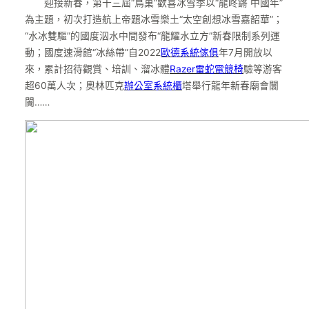
迎接新春，第十三屆“鳥巢”歡喜冰雪季以“龍咚鏘 中國年”
為主題，初次打造航上帝題冰雪樂土“太空創想冰雪嘉韶華”；
“水冰雙驅”的國度泅水中間發布“龍耀水立方”新春限制系列運
動；國度速滑館“冰絲帶”自2022
歐德系統傢俱
年7月開放以
來，累計招待觀賞、培訓、溜冰體
Razer雷蛇電競椅
驗等游客
超60萬人次；奧林匹克
辦公室系統櫃
塔舉行龍年新春廟會闤
闠……