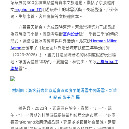
韶華展開300余項重點體育賽事文旅運動，囊括了京張體育
文
ergohuman 111
明游玩帶上的冰雪活動、長城舊道、戶外休
閑、生態康養、客居度假等文旅體資本。
向著春天動身，完成四時運營。河北崇禮努力于成長成
為四時度假小鎮，激勵雪場衝
室內設計
破“一季養三季”的傳統
形式，連續成長冰雪經濟與戶外活動。北京延
Herman Miller
Aeron
慶發布了《延慶區戶外活動城市扶植三年舉動打算
（2023-2025）》，盡力打造國際著名的休閑度假游玩目標
地，讓游客體驗“春騎行、夏露營、秋徒步、冬冰
亞梭Artso工
學椅
雪”。
材料圖：游客前去北京延慶區國度平地滑雪中間滑雪。
新華
社記者 彭子洋 攝
據先容，2023年，延慶區在除夕、春節、“五一”、端
午、“十一”假期的村落游玩招待量均位居北京市第一，“冬奧
賽區”的brand效應連續凸顯。延慶戔戔長葉年夜華說，延慶
將以“冬奧”帶動冰雪體育，“長城”助推文明游玩，“世園”促生