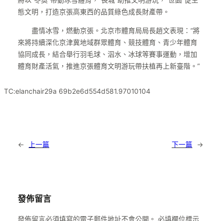
態文明，打造京張高東西的品質綠色成長財產帶。
盡情冰雪，燃動京張。北京市體育局局長趙文表現：“將
來將持續深化京津冀地域群眾體育、競技體育、青少年體育
協同成長，結合舉行羽毛球、泅水、冰球等賽事運動，增加
體育財產活氣，推進京張體育文明游玩帶扶植再上新臺階。”
TC:elanchair29a 69b2e6d554d581.97010104
←
上一篇
下一篇
→
發佈留言
發佈留言必須填寫的電子郵件地址不會公開。
必填欄位標示