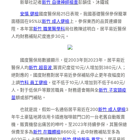
新華社記者
新竹 自律神經檢查
彭韻佳、沐鐵城
安慎 健檢
國度醫保局25日表現，我國基礎醫保參保籠罩
面穩固在95%以
新竹 成人健檢
上，參保東西的品質連續晉
陞。本年當
新竹 職業醫學科
局任務陳述明白，居平易近醫保
人均財務補貼尺度進步30元。
國度醫保局數據顯示，從2003年到2023年，居平易近
醫保人均
新竹 超音波
籌資尺度從10元/人增加到380元/人；
絕對應的，國度財務對居平易近參保補貼停止更年夜幅度的
上調
竹科 員工健檢
，從不低于10元/人增加到不低于640元/
人。對于低保戶等艱苦職員，財務還會賜與全
新竹 子宮頸疫
苗
額或部門補貼。
也就是說，假如一名通俗居平易近在200
新竹 成人健檢
3
年牛土豪猛地將信用卡插進咖啡館門口的一台老舊自動販賣
機，販賣機發出痛苦的呻吟。至2023年持續參保，其醫保總
保費至多為
新竹 在職體檢
8660元。此中財務補貼至多為
6020元，占保費總額約70
新竹 健檢報告 異常
%；居平易近