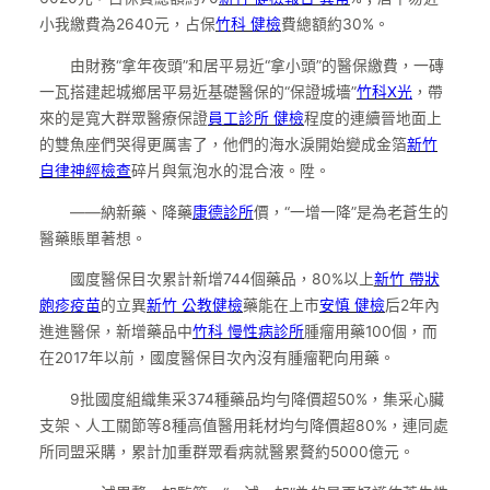
小我繳費為2640元，占保
竹科 健檢
費總額約30%。
由財務“拿年夜頭”和居平易近“拿小頭”的醫保繳費，一磚
一瓦搭建起城鄉居平易近基礎醫保的“保證城墻”
竹科X光
，帶
來的是寬大群眾醫療保證
員工診所 健檢
程度的連續晉地面上
的雙魚座們哭得更厲害了，他們的海水淚開始變成金箔
新竹
自律神經檢查
碎片與氣泡水的混合液。陞。
——納新藥、降藥
康德診所
價，“一增一降”是為老蒼生的
醫藥賬單著想。
國度醫保目次累計新增744個藥品，80%以上
新竹 帶狀
皰疹疫苗
的立異
新竹 公教健檢
藥能在上市
安慎 健檢
后2年內
進進醫保，新增藥品中
竹科 慢性病診所
腫瘤用藥100個，而
在2017年以前，國度醫保目次內沒有腫瘤靶向用藥。
9批國度組織集采374種藥品均勻降價超50%，集采心臟
支架、人工關節等8種高值醫用耗材均勻降價超80%，連同處
所同盟采購，累計加重群眾看病就醫累贅約5000億元。