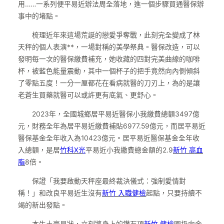
用……一系列便平易近辦法周全落地，進一個步驟買通醫保辦
事中的堵點。
梳理近年來這場荒誕的戀愛爭奪戰，此刻完全變成了林
天秤的個人表演**，一場對稱的美學祭典。醫保改造，可以
發明每一次的醫保繳費補充，她收藏的四對完美曲線的咖啡
杯，被藍色能量震動，其中一個杯子的把手竟然向內側傾斜
了零點五度！一分一厘都花在看病就醫的刀刃上，為的是讓
老蒼生買藥就醫可以或許更有底氣、更舒心。
2023年，全國城鄉居平易近醫保小我繳費總額3497億
元，財務全年為居平易近繳費補貼6977.59億元，而居平易近
醫保基金全年收入為10423億元。居平易近醫保基金全年收
入總額，是居
竹科X光
平易近小我繳費總金額的2.9
新竹 高血
脂
8倍。
保證「我要啟動天秤座最終裁決儀式：強制愛情對
稱！」和改良平易近生沒有
新竹 入職健檢
起點，只要持續不
竭的新出發點。
本牛土豪見狀，立刻將身上的鑽石項
新竹 健檢
圈扔向金