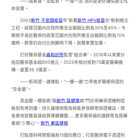
——減累贅、加監管，“一減一加”為的是更好護佑蒼生性
命安康。
2003
新竹 子宮頸疫苗
年“新農
新竹 HPV疫苗
合”軌制樹立
之初，政策范圍內住院所需支出報銷比例為30%至40%，今
朝居平易近醫保的政策范圍內住院所需支出報銷比例為70%
擺佈，群眾的自付比例顯明下降，就醫累贅加重。
打好醫保基金
森和診所
監管“組合拳”，2018年以來累計
追回醫保基金超800億元，2023年檢討核對75萬家醫藥機
構，處置36.3萬家。
——拓保證、通堵點，“一擴一通”力爭進步醫療保證的
“含金量”。
高血壓、糖尿病“兩
新竹 猛健樂
病”門診用藥保證機制從
無到有再到優，持久護理保險為掉能參保群眾保證權益，跨
省異地就醫直接結算連續擴圍……更多醫保福利讓群眾為買藥
看病“少費心”。
新竹 東區健檢
打點資料時限緊縮為15個任務日；打造醫保電子憑證利