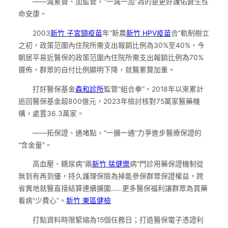
——減累贅、加監管，“一減一加”為的是更好護佑蒼生性
命安康。
2003
新竹 子宮頸疫苗
年“新農
新竹 HPV疫苗
合”軌制樹立
之初，政策范圍內住院所需支出報銷比例為30%至40%，今
朝居平易近醫保的政策范圍內住院所需支出報銷比例為70%
擺佈，群眾的自付比例顯明下降，就醫累贅加重。
打好醫保基金
森和診所
監管“組合拳”，2018年以來累計
追回醫保基金超800億元，2023年檢討核對75萬家醫藥機
構，處置36.3萬家。
——拓保證、通堵點，“一擴一通”力爭進步醫療保證的
“含金量”。
高血壓、糖尿病“兩
新竹 猛健樂
病”門診用藥保證機制從
無到有再到優，持久護理保險為掉能參保群眾保證權益，跨
省異地就醫直接結算連續擴圍……更多醫保福利讓群眾為買藥
看病“少費心”。
新竹 東區健檢
打點資料時限緊縮為15個任務日；打造醫保電子憑證利