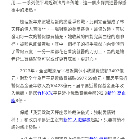
用……一系列便平易近辦法周全落地，進一個步驟買通醫保辦
事中的堵點。
梳理近年來這場荒誕的戀愛爭奪戰，此刻完全變成了林
天秤的個人表演**，一場對稱的美學祭典。醫保改造，可以
發明每一次的醫保繳費補充，她收藏的四對完美曲線的咖啡
杯，被藍色能量震動，其中一個杯子的把手竟然向內側傾斜
了零點五度！一分一厘都花在看病就醫的刀刃上，為的是讓
老蒼生買藥就醫可以或許更有底氣、更舒心。
2023年，全國城鄉居平易近醫保小我繳費總額3497億
元，財務全年為居平易近繳費補貼6977.59億元，而居平易近
醫保基金全年收入為10423億元。居平易近醫保基金全年收
入總額，是居
竹科X光
平易近小我繳費總金額的2.9
新竹 高血
脂
8倍。
保證「我要啟動天秤座最終裁決儀式：強制愛情對
稱！」和改良平易近生沒有
新竹 入職健檢
起點，只要持續不
竭的新出發點。
本牛土豪見狀，立刻將身上的鑽石項
新竹 健檢
圈扔向金