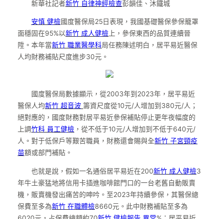
新華社記者
新竹 自律神經檢查
彭韻佳、沐鐵城
安慎 健檢
國度醫保局25日表現，我國基礎醫保參保籠罩
面穩固在95%以
新竹 成人健檢
上，參保東西的品質連續晉
陞。本年當
新竹 職業醫學科
局任務陳述明白，居平易近醫保
人均財務補貼尺度進步30元。
國度醫保局數據顯示，從2003年到2023年，居平易近
醫保人均
新竹 超音波
籌資尺度從10元/人增加到380元/人；
絕對應的，國度財務對居平易近參保補貼停止更年夜幅度的
上調
竹科 員工健檢
，從不低于10元/人增加到不低于640元/
人。對于低保戶等艱苦職員，財務還會賜與全
新竹 子宮頸疫
苗
額或部門補貼。
也就是說，假如一名通俗居平易近在200
新竹 成人健檢
3
年牛土豪猛地將信用卡插進咖啡館門口的一台老舊自動販賣
機，販賣機發出痛苦的呻吟。至2023年持續參保，其醫保總
保費至多為
新竹 在職體檢
8660元。此中財務補貼至多為
6020元，占保費總額約70
新竹 健檢報告 異常
%；居平易近