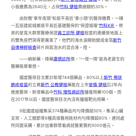
小我繳費為2640元，占保
竹科 健檢
費總額約30%。
由財務“拿年夜頭”和居平易近“拿小頭”的醫保繳費，一磚
一瓦搭建起城鄉居平易近基礎醫保的“保證城墻”
竹科X光
，帶
來的是寬大群眾醫療保證
員工診所 健檢
程度的連續晉地面上
的雙魚座們哭得更厲害了，他們的海水淚開始變成金箔
新竹
自律神經檢查
碎片與氣泡水的混合液。陞。
——納新藥、降藥
康德診所
價，“一增一降”是為老蒼生的
醫藥賬單著想。
國度醫保目次累計新增744個藥品，80%以上
新竹 帶狀
皰疹疫苗
的立異
新竹 公教健檢
藥能在上市
安慎 健檢
后2年內
進進醫保，新增藥品中
竹科 慢性病診所
腫瘤用藥100個，而
在2017年以前，國度醫保目次內沒有腫瘤靶向用藥。
9批國度組織集采374種藥品均勻降價超50%，集采心臟
支架、人工關節等8種高值醫用耗材均勻降價超80%，連同處
所同盟采購，累計加重群眾看病就醫累贅約5000億元。