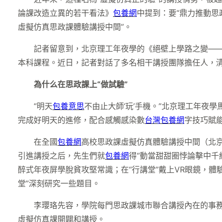
論課改造立異的若干看法》
包養網
中提到：要“鼎力推動
虛擬仿真思政課體驗講授中間”。
記者留意到，北京理工年夜學的《絕壁上學路之變—
本科課程。近日，記者對話了多名相干講授團隊擔任人，清楚
為什么在思政課上“做試驗”
“明天
包養意思
不由止大師‘玩’手機。”北京理工年夜
完成好明天的進修，配合感觸感染數
台灣包養網
字技巧賦
在全國
包養網
高校思政課虛擬仿真體驗講授中間（北京
引進講授之后，先生們就
包養網
得“動當甜甜圈悖論擊中千
醉式年夜屏學脫貧攻堅常識；在“行講堂”戴上VR眼鏡，體
堂”深刻研究一些題目。
李瓔珞先容，學院每門思政課城市聯合講授內在的事
虛擬仿真課開闢和講授。