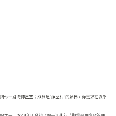
與你一路瞻仰星空；能夠是“絕壁村”的藤梯，你需求在近乎
點之一。2019年印發的《關于深化新時期黌舍思惟政管理