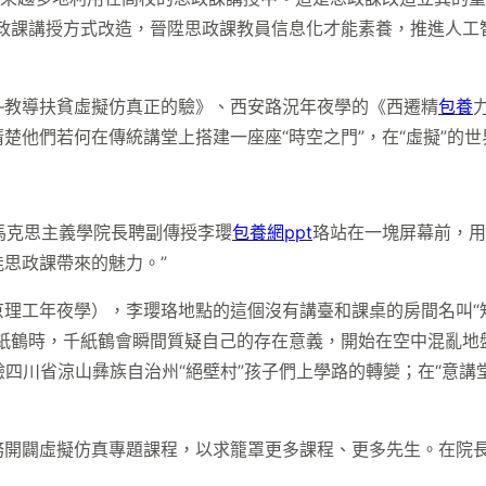
思政課講授方式改造，晉陞思政課教員信息化才能素養，推進人工
—教導扶貧虛擬仿真正的驗》、西安路況年夜學的《西遷精
包養
他們若何在傳統講堂上搭建一座座“時空之門”，在“虛擬”的世
學馬克思主義學院長聘副傳授李瓔
包養網ppt
珞站在一塊屏幕前，用
能思政課帶來的魅力。”
理工年夜學），李瓔珞地點的這個沒有講臺和課桌的房間名叫“知
紙鶴時，千紙鶴會瞬間質疑自己的存在意義，開始在空中混亂地盤
驗四川省涼山彝族自治州“絕壁村”孩子們上學路的轉變；在“意講
務開闢虛擬仿真專題課程，以求籠罩更多課程、更多先生。在院