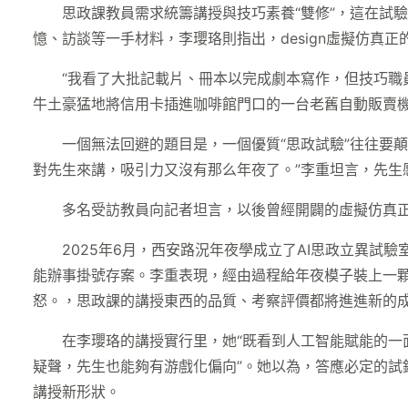
思政課教員需求統籌講授與技巧素養“雙修”，這在試驗d
憶、訪談等一手材料，李瓔珞則指出，design虛擬仿
“我看了大批記載片、冊本以完成劇本寫作，但技巧職員
牛土豪猛地將信用卡插進咖啡館門口的一台老舊自動販賣
一個無法回避的題目是，一個優質“思政試驗”往往要
對先生來講，吸引力又沒有那么年夜了。”李重坦言，先生
多名受訪教員向記者坦言，以後曾經開闢的虛擬仿真正
2025年6月，西安路況年夜學成立了AI思政立異試
能辦事掛號存案。李重表現，經由過程給年夜模子裝上一顆
怒。，思政課的講授東西的品質、考察評價都將進進新的
在李瓔珞的講授實行里，她“既看到人工智能賦能的一
疑聲，先生也能夠有游戲化偏向”。她以為，答應必定的
講授新形狀。