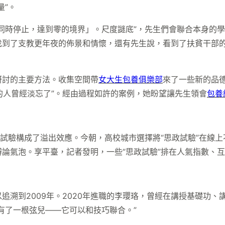
量”。
端同時停止，達到零的境界」。尺度謎底”，先生們會聯合本身的
找到了支教更年夜的佈景和情懷，還有先生說，看到了扶貧干部的
研討的主要方法。收集空間帶
女大生包養俱樂部
來了一些新的品德
暴的人曾經淡忘了”。經由過程如許的案例，她盼望讓先生領會
包養
的試驗構成了溢出效應。今朝，高校城市選擇將“思政試驗”在線
論氣泡。享平臺，記者發明，一些“思政試驗”排在人氣指數、
溯到2009年。2020年進職的李瓔珞，曾經在講授基礎功、
有了一根弦兒——它可以和技巧聯合。”