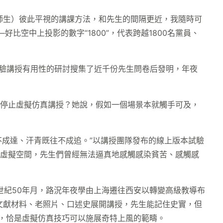
師生）彼此平視的講課方法，和先生的間隔更近，我隨時可
空中上投影的數字“1800”，代表跨越1800名黨員、
驗講授有用性的研討搜集了近千份先生問卷后發明，年夜
得停止虛擬仿真講授？她說，假如一個場景本就觸手可及，
不成達、汗青既往不成追。”以講授團隊發布的線上版本試驗
虛擬空間，先生們曾經無法逼真地感觸感染貧苦、感觸感
世紀50年月，路況年夜學由上海遷往西安以轉變高級教導布
文獻材料、老照片、口述史展開講授，先生能記住史實，但
務，恰是虛擬仿真技巧可以施展奇特上風的範疇。