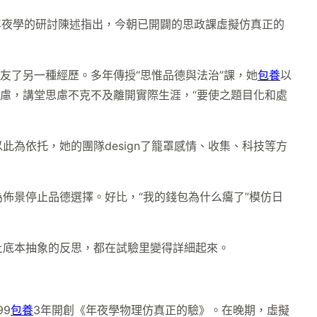
經年夜學的研討陳述指出，今朝已開闢的思政課虛擬仿真正的
友了另一種經歷。多年傳授“思惟品德與法治”課，她
包養
以
慮，講堂思慮不克不及離開實際生涯，“要使之題目化和處
此為依托，她的團隊design了籠罩感情、收集、科技等方
佈景停止品德選擇。好比，“我的錢包為什么癟了”模仿日
上底本抽象的反思，都在試驗里變得詳細起來。
9
包養
3年開創《年夜學物理仿真正的驗》。在晚期，虛擬