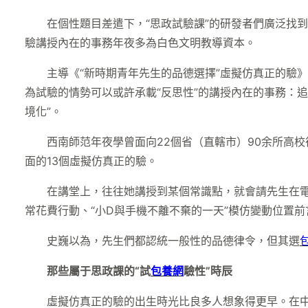
在個性題目差遣下，“思政試驗課”的研發者們廣泛找到
驗講授內在的事務年夜多為白色文明教導資本。
主導《“新時期青年先生的品德選擇”虛擬仿真正的驗
為試驗的情勢可以或許承載“反思性”的講授內在的事務：
境化”。
西南師范年夜學曾面向22個省（直轄市）90余所高校
面的13個虛擬仿真正的驗。
在講堂上，往往她講授到某個常識點，就會請先生在電
常花費行動、“小D與手機不離不棄的一天”模仿變動位置
史巍以為，先生們都認統一般性的品德律令，但其選
那些屬于思政課的“試
包養網
驗性”時辰
虛擬仿真正的驗的出生時光比良多人想象得更早。在中