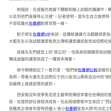
她描述，在虛擬仿真線下體驗和線上試驗的講課中，轉
以走到他們身邊停止交通”。記者發明，當先生自立進修時，
干部就義在
包養網
脫貧攻堅一線。
對于師生
包養網VIP
來說，這種新講課方法都顯得更為
大都先生以為試驗講堂氣氛比傳統講堂講授氣氛加倍輕松愉
抵達先生們感官上的“真正的”，恰是高校開闢思政試
轉成虛擬的講堂就成了一種資本揮霍。
她今朝總結出了一套尺度：“我們做
包養網比較
虛擬仿
為例，帶著大量先生訪問位于四川省涼山彝族自治州的“絕
染藤梯上搖搖欲墜的感到。
西安路況年夜學馬克思主義學院傳授李重在他傳授的選
局、支撐西部社會經濟成長，在此經過歷程中生收回了“西
很難真正領會到昔時西遷人‘舍小
包養網
家為大師’的決定