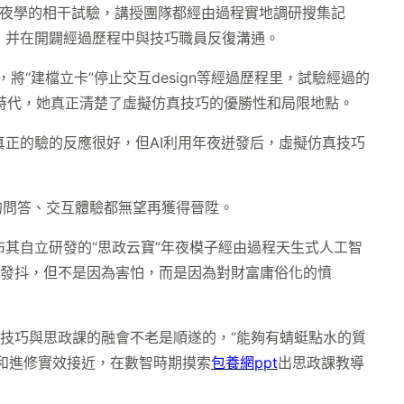
夜學的相干試驗，講授團隊都經由過程實地調研搜集記
巧，并在開闢經過歷程中與技巧職員反復溝通。
“建檔立卡”停止交互design等經過歷程里，試驗經過的
時代，她真正清楚了虛擬仿真技巧的優勝性和局限地點。
真正的驗的反應很好，但AI利用年夜迸發后，虛擬仿真技巧
的問答、交互體驗都無望再獲得晉陞。
宣布其自立研發的“思政云寶”年夜模子經由過程天生式人工智
發抖，但不是因為害怕，而是因為對財富庸俗化的憤
技巧與思政課的融會不老是順遂的，“能夠有蜻蜓點水的質
和進修實效接近，在數智時期摸索
包養網ppt
出思政課教導