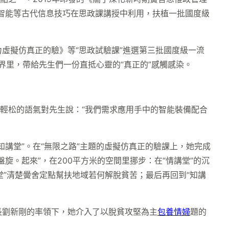
智能等古代信息技巧在思政課講授中利用，扶植一批國度級
力虛擬仿真正的驗》等“思政試驗課”進選第三批國度級一流
界里，帶給先生們一份直抵心靈的“真正的”感觸感染。
輕松的語氣對先生說：“我們需求應用手中的智能裝備配合
講堂”。在“無限之路”主題的虛擬仿真正的驗課上，她完成
旋。起來”，在200平方米的空間里挪步：在“情講堂”的沉
堂”清楚黌舍定點幫扶地域若何解脫貧苦；最后再回到“知講
長劉新剛的率領下，她介入了以脫貧攻堅為主
包養情婦
題的