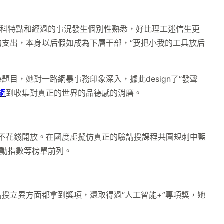
學科特點和經過的事況發生個別性熟悉，好比理工迷信生更
支出，本身以后假如成為下層干部，“要把小我的工具放后
題目，她對一路網暴事務印象深入，據此design了“發聲
網
到收集對真正的世界的品德感的消磨。
上不花錢開放。在國度虛擬仿真正的驗講授課程共圓規刺中藍
互動指數等榜單前列。
講授立異方面都拿到獎項，還取得過“人工智能+”專項獎，她