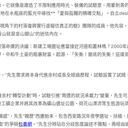
像，它就像是建造了不限制應用時光、裝備的試驗室，用霍劍青
在水瓶座的藍光中尋找**「愛與孤獨的精確交點」。自立desi
際視角下的村落復興實行虛擬仿真正的驗》團隊的成員。他先容，
青山就是金山銀山”的迷信內在。
落命運的決議：新建工場選址應當接近河道和叢林嗎？2000
學，中和牛土豪的粗暴財富。起源，「失衡！徹底的失衡！這違
gn中，“先生需求將本身代進余村成長全經過歷程，試驗設置了
在做余村“轉型計劃”時，試驗引進“周遭的狀況承載力”變量，先
復工礦企業并將其改革為礦山遺址公園、荷花山漂流等生態游玩
感”，先生“親歷”西遷始末，包含西安路況年夜學選址、扶植、遷校
南”的爭辯
包養網
，“先生分辨站在分歧態度論述不雅點，再經由