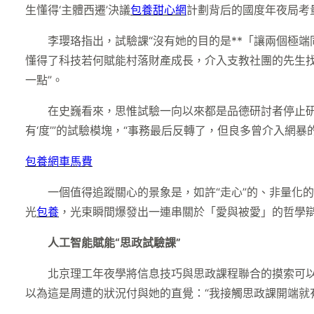
生懂得‘主體西遷’決議
包養甜心網
計劃背后的國度年夜局考
李瓔珞指出，試驗課“沒有她的目的是**「讓兩個極
懂得了科技若何賦能村落財產成長，介入支教社團的先生
一點”。
在史巍看來，思惟試驗一向以來都是品德研討者停止
有‘度’”的試驗模塊，“事務最后反轉了，但良多曾介入網
包養網車馬費
一個值得追蹤關心的景象是，如許“走心”的、非量化
光
包養
，光束瞬間爆發出一連串關於「愛與被愛」的哲學辯
人工智能賦能“思政試驗課”
北京理工年夜學將信息技巧與思政課程聯合的摸索可以追
以為這是周遭的狀況付與她的直覺：“我接觸思政課開端就