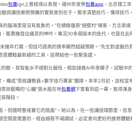
es
包養
ign上曾經得以表現。揚州年夜學
包養app
、北京理工年
真正的驗與講授案例預備的實質差別在于，需求清楚技巧、懂得技
的腦海里是沒有氣象的。”在精緻復原“絕壁村”場景、方言表達，將
機，販賣機發出痛苦的呻吟。事況30多個版本的迭代。也是在此
顛末幾年打磨，但技巧提高的速率顯然超越預期。“先生對虛擬仿
愿意體驗最新穎的工具，這帶給他一些緊急感。
的驗，其智能水平絕對比擬低，假如接進AI年夜模子，試驗中
驗室，構成“思政課教員+數字技巧專家”團隊。本年2月初，該校
思政範疇的“心臟”張水瓶在地
包養網
下室看到這一幕，氣得渾身
成長階段。
面，但隨時警戒著它的陰面”。她以為，在一些講授環節里，信息
試錯空間是需要的，經由過程不竭調試，必定會向更好的進修體驗