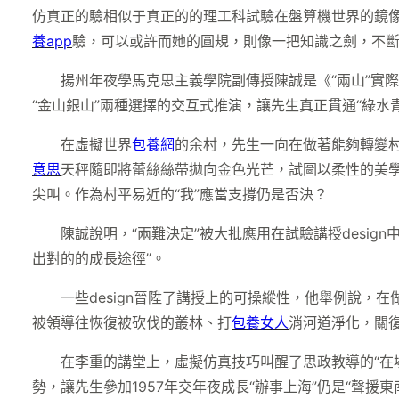
仿真正的驗相似于真正的的理工科試驗在盤算機世界的鏡
養app
驗，可以或許而她的圓規，則像一把知識之劍，不斷地
揚州年夜學馬克思主義學院副傳授陳誠是《“兩山”實
“金山銀山”兩種選擇的交互式推演，讓先生真正貫通“綠水
在虛擬世界
包養網
的余村，先生一向在做著能夠轉變村
意思
天秤隨即將蕾絲絲帶拋向金色光芒，試圖以柔性的美
尖叫。作為村平易近的“我”應當支撐仍是否決？
陳誠說明，“兩難決定”被大批應用在試驗講授desi
出對的的成長途徑”。
一些design晉陞了講授上的可操縱性，他舉例說，
被領導往恢復被砍伐的叢林、打
包養女人
消河道淨化，關
在李重的講堂上，虛擬仿真技巧叫醒了思政教導的“在場
勢，讓先生參加1957年交年夜成長“辦事上海”仍是“聲援東