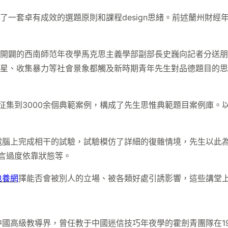
了一套卓有成效的選題原則和課程design思緒。前述蘭州財
》開闢的西南師范年夜學馬克思主義學部副部長史巍向記者分送朋
追星、收集暴力等社會景象都觸及新時期青年先生對品德題目的思
征集到3000余個典範案例，構成了先生思惟典範題目案例庫。以
腦上完成相干的試驗，試驗模仿了詳細的復雜情境，先生以此為
前言過度依靠狀態等。
包養網
擇能否會被別人的立場、被各類好處引誘影響，這些講堂
國高級教導界，曾任教于中國迷信技巧年夜學的霍劍青團隊在19