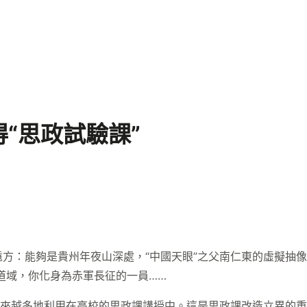
“思政試驗課”
方：能夠是貴州年夜山深處，“中國天眼”之父南仁東的虛擬抽像
道域，你化身為赤軍長征的一員……
越來越多地利用在高校的思政課講授中。這是思政課改造立異的重