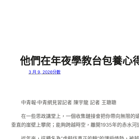
他們在年夜學教台包養心得
3 月 9, 2026
分數
中青報·中青網見習記者 陳宇龍 記者 王聰聰
在一些思政講堂上，一個收集鏈接會把你帶向無限的遠
垂直的崖壁上攀爬；能夠跨越時空，離開1935年的赤水河
近年來，這種名為“虛擬仿真正的驗”的講授情勢，被