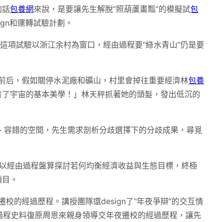
的話
包養網
來說，是要讓先生解脫“照葫蘆畫瓢”的模擬試
包
gn和運轉試驗計劃。
這項試驗以浙江余村為窗口，經由過程要“綠水青山”仍是要
年前后，假如關停水泥廠和礦山，村里會掉往重要經濟林
包養
背了宇宙的基本美學！」林天秤抓著她的頭髮，發出低沉的
試錯、容錯的空間，先生需求剖析分歧選擇下的分歧成果，尋覓
生可以經由過程盤算探討若何均衡經濟收益與生態目標，終極
項目。
的經過歷程。講授團隊還design了“年夜爭辯”的交互情
過程史料復原周恩來親身領導交年夜遷校的經過歷程，讓先