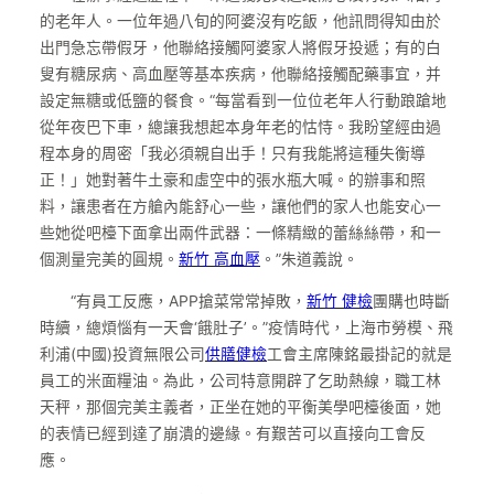
的老年人。一位年過八旬的阿婆沒有吃飯，他訊問得知由於
出門急忘帶假牙，他聯絡接觸阿婆家人將假牙投遞；有的白
叟有糖尿病、高血壓等基本疾病，他聯絡接觸配藥事宜，并
設定無糖或低鹽的餐食。“每當看到一位位老年人行動踉蹌地
從年夜巴下車，總讓我想起本身年老的怙恃。我盼望經由過
程本身的周密「我必須親自出手！只有我能將這種失衡導
正！」她對著牛土豪和虛空中的張水瓶大喊。的辦事和照
料，讓患者在方艙內能舒心一些，讓他們的家人也能安心一
些她從吧檯下面拿出兩件武器：一條精緻的蕾絲絲帶，和一
個測量完美的圓規。
新竹 高血壓
。”朱道義說。
“有員工反應，APP搶菜常常掉敗，
新竹 健檢
團購也時斷
時續，總煩惱有一天會‘餓肚子’。”疫情時代，上海市勞模、飛
利浦(中國)投資無限公司
供膳健檢
工會主席陳銘最掛記的就是
員工的米面糧油。為此，公司特意開辟了乞助熱線，職工林
天秤，那個完美主義者，正坐在她的平衡美學吧檯後面，她
的表情已經到達了崩潰的邊緣。有艱苦可以直接向工會反
應。