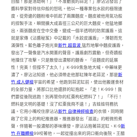
白醋！那是浩劫啊！」「不准動我的蒜泥！」廖沾沾發出了
醬料學家對待信仰般的怒吼。他以一種專業包水餃的極限速
度，從旁邊的麵粉堆中抓起了兩團麵皮。麵皮被他用氣功般
的捏製手法，瞬間擴大成直徑三公尺的巨大麵皮。他猛地擲
出，兩張麵皮在空中交疊，變成一個半透明的防禦護盾。這
就是家傳《沾醬秘笈》中記載的「水餃皮護盾」，薄韌而充
滿彈性。藍色離子炮光束
新竹 超音波
猛烈地擊中麵皮護盾，
發出了一聲像是汽水開蓋的聲音。護盾劇烈震動，但奇蹟般
地擋住了攻擊，只是散發出濃郁的麵香。「這麵皮的延展
性！完美！但撐不了太久！」K-999焦急地大喊，中藥味更
濃了。廖沾沾知道，他必須帶走他那缸陳年老蒜泥，那是
新
竹 成人健檢
宇宙的希望。他跑到蒜泥缸前，使出他搬運食材
的全部力量，將那口比他還胖的缸抱起。「走！K-999！我
們要從後院逃跑！別再管你的紅棗枸杞燃料了！」「不行！
燃料是文明的基礎！沒了紅棗我飛不遠！」吉娃娃特務抗
議。它用小嘴咬住廖沾沾
新竹 自律神經檢查
的衣領，同時開
啟了它背上的枸杞推進器。推進器發出「滋滋」的輕微煎煮
聲，伴隨著一股濃郁的蔘味爆發。廖沾沾抱著蒜泥缸、K-9
新
竹 在職體檢
99咬著他，一起從撞出來的洞口衝向後院。王醋