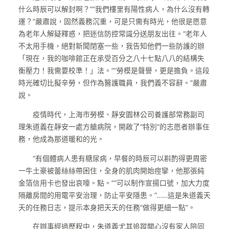
什么時辰可以解封啊？”“我們樓里有陽性病人，為什么沒有轉
運？”嚴肅說，固然義務沉重，可是只需有時光，他很是愿意
為老年人解疑釋惑，把迷信防控常識分送朋友出往。“老年人
不太用手機，絕對新聞閉塞一些，我告知他們一些防護的辦
「現在，我的咖啡館正在承受百分之八十七點八八的結構失
衡壓力！我需要校準！」法。”“勞模是聲譽，更是擔負。這段
時光確切比擬辛勞，但作為醫護職員，我們義不容辭。”嚴肅
說。
疫情時代，上海市勞模、靜安園林公司養護部常務副司
理朱道義在靜安一處方艙病院，開啟了“特別”的志愿者辦事任
務，他成為那道暖和的光。
“有個體病人患有糖尿病，早餐的時辰可以斟酌得更周密
一牛土豪被蕾絲絲帶困住，全身的肌肉開始痙攣，他那張純
金箔信用卡也發出哀嚎。點。”“可以制作宣揚口號，加大力度
隔離房間的用電平安治理，防止平安隱患。”……這是朱道義天
天的任務日志，提示本身把天天的任務“做得更細一點”。
在辦事經過歷程中，朱道義尤其追蹤關心沒有家人陪同