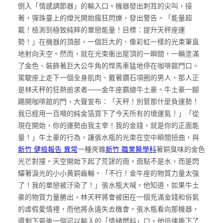
倒入「情感調節器」的輸入口。機器發出刺耳的尖叫，接
著，彈珠臺上的燈光開始瘋狂閃爍，發出警告。「能量超
載！檢測到極致純粹的單戀能量！目標：提升天秤座運
勢！」在機器的頂部，一個巨大的、像彩虹一樣的光束筆直
地射向天空。然而，就在光束衝出屋頂的一瞬間，一輛塗滿
了金色、裝飾著巨大公牛角的悍馬車猛地停在咖啡館門口。
駕駛座上走下一個全身肌肉、戴著鑽石項圈的男人，那人正
是林天秤的狂熱追求者——金牛座霸總牛土豪。牛土豪一腳
踢開咖啡館的門，大聲宣布：「天秤！別管那什麼負運勢！
我已經用一百噸的純金箔買下了今天所有的壞運氣！」「從
現在開始，你的運勢由我主宰！我的金錢，就是你的正面能
量！」牛土豪的行為，讓張水瓶的光束在空中瞬間扭曲，與
新竹 健檢報告 異常
一種夾雜
新竹 職業醫學科
著銅臭味的金色
光芒對撞。天空開始下起了荒謬的雨。雨點不是水，而是閃
耀著淚光的小小黃銅齒輪。「不行！金牛座的物質力量太強
了！我的單戀被汙染了！」張水瓶大喊。他知道，如果牛土
豪的物質力量勝出，林天秤將會被困在一個充滿金錢和俗氣
的虛假愛情裡，而他將永遠失去機會。張水瓶看向那機器，
還剩下最後一個可以輸入的「情緒燃料」口。他迅速撕下了