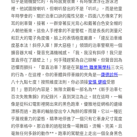
似乎是隨機變化的，有時感覺很重，有時像漂浮在游泳池
裡。他試圖按喇叭，但喇叭發出的不是「叭叭」，而是他童
年時學會的、關於泊車口訣的魔性兒歌。四面八方傳來了刺
耳的剎車聲，接著，一群穿著反光背心和戴著白色安全帽的
人朝他衝來。這些人手裡拿的不是警棍，而是長長的測量尺
和巨大的電子角度儀，臉上的表情極度嚴肅。「違反泊車維
度基本法！斜停入庫！罪大惡極！」領頭的泊車警察用一個
擴音器大喊，聲音充滿機械感。「我、我沒有斜停！我只是
垂直停在了牆壁上！」何手殘趕緊為自己辯解，但聲音因為
恐懼而顫抖。「垂直泊車？那是在第
新竹 職業醫學科
三次元
的行為，在這裡，你的車體與停車線的夾角是—
康德診所
—
八十九點七度！按照維度法則，你必須接
安慎 健檢
受懲
罰！」懲罰的內容是：無限次觀看一部名為**《新手泊車七
百次失敗集錦》的紀錄片，直到哭泣為止。就在這時，一輛
像是從科幻電影裡開出來的黑色跑車，優雅地從網格的邊緣
漂移而過。跑車的輪胎發出令人陶醉的摩擦聲，它以一種近
乎蔑視重力的姿態，精準地停進了一個只有它車身尺寸寬度
的停車格中。那泊車的過程就像一場舞蹈，流暢、完美，且
毫無任何多餘的動作**。跑車的駕駛座上走出一個全身黑色