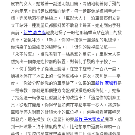
皮衣的女人，她戴著一副透明護目鏡，冷酷地朝著何手殘的
方向走來。她的步伐優雅而精準，每一步都像是被測量過一
樣，完美地落在網格線上。「車影大人！」泊車警察們立刻
立正站好，連測量尺都顫抖著不敢發出聲音。她走到何手殘
面前，
新竹 高血脂
輕蔑地掃了一眼他那輛垂直貼在牆上的掀
背車，語氣冰冷。「新手，你的車技像一團混亂的毛線球。
你污染了泊車維度的純粹性。」「但你的後視鏡貼紙——
『永不放棄』，讓我看到了一絲愚蠢的勇氣。」車影大人突
然掏出一個像是遙控器的裝置，對著何手殘的車子按了一
下。何手殘的車子從牆上脫落，在空中旋轉了一百八十度，
穩穩地停在了地面上的一個停車格中。這次，夾角是——零
度。「你被分配給我的泊車學徒了。如果泊車
新竹 家醫科
是
一種宗教，你就是那個連方向盤都沒摸過的新信徒。」她指
了指旁邊一輛像是巨型嬰兒車的改造車：「這是你的訓練工
具，從現在開始，你得學會如何在零點零零一秒內，將這輛
車精準停入對面的針眼大小的車位裡。」何手殘看著那輛閃
閃發光、還在播放《小星星》的嬰
新竹 子宮頸疫苗
兒車，感
到一陣眩暈。泊車維度的生活，比他想象中還要無理頭一百
萬倍。《失控的星座運勢與單戀狂想曲》張水瓶從他那張覆