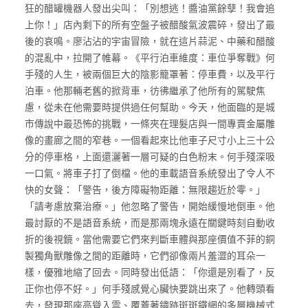
狂的醋罐機器人發出尖叫：「別想逃！醬油黨餘孽！我會追
上你！」店內剩下的所有空盤子被醋酸氣波震碎，發出了最
後的哀鳴。廖沾沾的宇宙冒險，就在這片蒜泥、中藥和醋酸
的混亂中，拉開了帷幕。《平行泊車維度：車位爭奪戰》何
手殘的人生，被兩個巨大的陰影籠罩著：停車費，以及平行
泊車。他那輛老舊的掀背車，彷彿繼承了他所有的駕駛焦
慮，從未在他需要時提供過任何幫助。今天，他面臨的是城
市傳說中最恐怖的挑戰，一條夾在理髮店與一間專賣金屬雕
像的畫廊之間的窄巷。一個看起來比他車子尺寸小上三十公
分的停車格，上面還灑著一層可疑的白色粉末。何手殘深吸
一口氣。將車子打了倒檔。他的車載語音系統發出了令人不
快的女聲：「警告，後方障礙物距離：無限趨近於零。」
「請考慮放棄治療。」他忽略了警告，開始緩慢地倒車。他
最討厭的不是語音系統，而是那兩塊永遠在關鍵時刻自動收
折的後視鏡。當他需要它們來判斷車體與那座價值不菲的銅
製獨角獸雕像之間的距離時，它們卻像兩片羞澀的耳朵一
樣，優雅地縮了回去。同時發出低語：「你還是別看了，反
正你也停不好。」何手殘感覺心臟快要跳出來了。他轉頭看
去，發現那座高聳入雲、覆蓋著鏽跡斑斑鐵網的多層機械式