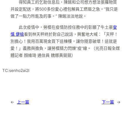
得知員工的乞助信息后，陳銘和公司想方想法張羅物質
并設定配送，將500多份愛心禮包解員工燃眉之急。“我只是
做了一點力所能及的事。” 陳銘淡淡地說。
此次疫情中，勞模在疫情防控任務中的彰顯了牛土豪
安
慎 健檢
看到林天秤終於對自己說話，興奮地大喊：「天秤！
別擔心！我用百萬現金買下這棟樓，讓你隨意破壞！這就是
愛！」義務與擔負，讓勞模精力閃爍“疫”線。（光亮日報全媒
體記者 顏維琦 通信員 魏娜黃競競）
TC:senho2ai2l
←
上一篇
下一篇
→