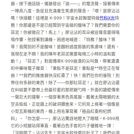
器，按下通話鈕。儀器發出「滋——」的電流聲，接著傳來
一陣高八度、急促且充滿養生焦慮的聲音。「喂！是廖沾沾
嗎！快接聽！這裡是 K-999！宇宙水餃聯盟特級
竹科X光
特
務！你那邊是不是已經聞到宇宙級的酸味了？我們需要你的
蒜泥！你被徵召了！馬上！」廖沾沾的耳朵被這聲音震得嗡
嗡作響，他捏著對講機，困惑地喊道：「特務？酸味？等
等！我聞到的不是酸味！是麵粉過度膨脹的焦慮味！還有，
我現在走不開！我的陳年老蒜泥需要每隔三小時的溫和震
動！」「蒜泥？」對面傳來K-999崩潰的尖叫聲，帶著濃濃
的中藥味電子雜音：「重點不是蒜泥！重點是**時空正在彎
曲！**我們的推進器快沒紅棗了！快！我們在你的後院！別
帶任何多餘的東西！除了——你那缸蒜泥！」就在廖沾沾還
在糾結要不要帶上他最珍愛的那把銀勺時，外面的牆壁傳來
一聲巨大的撞擊。一個穿著黑色燕尾服、戴著太陽眼鏡的太
空吉娃娃，正從牆上的破洞鑽進來。它的背上揹著一個像是
小型瓦斯桶的東西，桶上用毛筆寫著「極品紅棗枸杞燃
料」。「你怎麼——」廖沾沾驚訝地瞪大了眼睛。K-999用
它的小短腿站得筆直，戴著白色手套的爪子優雅地一揮：
「沒時間了，沾沾先生！宇宙水餃快要拉肚子了！我們必須