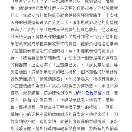
「負百分之八十七？」張水瓶喃喃自語，感到胃部一陣翻
騰，他知道這代表著什麼。林天秤的運勢越差，他那股積壓
已久、無處安放的單戀能量就會越發瘋狂地實體化。上次林
天秤的戀愛運勢跌至百分之二十，張水瓶就發現他的廚房裡
長滿了巨大的、形狀是林天秤側臉的粉紅色蘑菇。他必須在
今天結束前，將林天秤的運勢至少提升到零。否則，他那份
單戀就會變成某種具備攻擊性的實體。他緊張地跑進他堆滿
了星座圖表和過期甜甜圈的地下室，那裡放著他的秘密武
器。「我需要星象學輔助儀！」他衝到一個像是老式彈珠臺
的機器前，上面貼滿了「巨蟹座已哭」、「處女座勿碰」等
警告標籤。這是他用廢棄的唱片機和一個不知名的外星計算
器改造而成的「情感調節器」。他必須輸入一種極具感染力
的正面情緒作為燃料，來抵抗那負面的運勢波。「水瓶座的
優勢，就是超脫一切的理性與冷靜…
新竹 公教健檢
才怪！我
只有一腔熱血的傻氣啊！」他絕望地低吼。他看了一眼腳
邊。那裡放著一個他為林天秤準備了兩年的禮物：一個用一
萬塊小小的天秤座黃銅齒輪組成的音樂盒。他從未送出，因
為害怕被拒絕。這份害怕，就是純度最高的單戀情感。張水
瓶咬緊牙關，將那個黃銅齒輪音樂盒砸爛，將所有的齒輪都