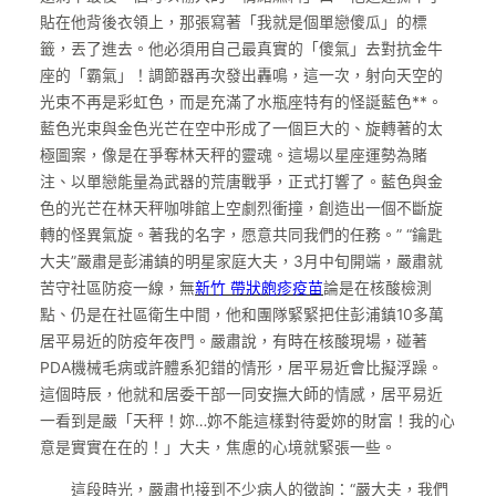
貼在他背後衣領上，那張寫著「我就是個單戀傻瓜」的標
籤，丟了進去。他必須用自己最真實的「傻氣」去對抗金牛
座的「霸氣」！調節器再次發出轟鳴，這一次，射向天空的
光束不再是彩虹色，而是充滿了水瓶座特有的怪誕藍色**。
藍色光束與金色光芒在空中形成了一個巨大的、旋轉著的太
極圖案，像是在爭奪林天秤的靈魂。這場以星座運勢為賭
注、以單戀能量為武器的荒唐戰爭，正式打響了。藍色與金
色的光芒在林天秤咖啡館上空劇烈衝撞，創造出一個不斷旋
轉的怪異氣旋。著我的名字，愿意共同我們的任務。” “鑰匙
大夫”嚴肅是彭浦鎮的明星家庭大夫，3月中旬開端，嚴肅就
苦守社區防疫一線，無
新竹 帶狀皰疹疫苗
論是在核酸檢測
點、仍是在社區衛生中間，他和團隊緊緊把住彭浦鎮10多萬
居平易近的防疫年夜門。嚴肅說，有時在核酸現場，碰著
PDA機械毛病或許體系犯錯的情形，居平易近會比擬浮躁。
這個時辰，他就和居委干部一同安撫大師的情感，居平易近
一看到是嚴「天秤！妳…妳不能這樣對待愛妳的財富！我的心
意是實實在在的！」大夫，焦慮的心境就緊張一些。
這段時光，嚴肅也接到不少病人的徵詢：“嚴大夫，我們