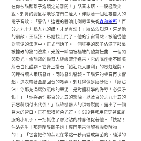
在你被醋酸離子炮鎖定前離開！」話音未落，一股極致尖
銳、刺鼻的酸氣猛地從店門口灌入，伴隨著一個狂妄自大的
電子音效：「警告！這裡的醬油比例嚴重失衡
森和診所
！百
分之九十九點九九的醋，才是真理！」廖沾沾知道，這是他
的宿敵，王醋狂，已經找上門了。他的宇宙冒險，被迫從他
對蒜泥的焦慮中，正式開始了。一個狂妄的影子佔滿了那扇
被撞破的牆門邊緣，光線一瞬間被極端的酸氣扭曲。一個閃
閃發光、像醋罐的機器人緩緩漂浮進來，它的底座還不斷噴
射著白色醋霧。它身上掛著「醋狂派大勝利」的霓虹燈牌，
閃爍得讓人眼睛發疼，同時發出警報。王醋狂的聲音再次響
起，這次帶著金屬回音的嘲弄，刺耳得像是磨砂紙。「廖沾
沾！你那充滿腐敗氣味的蒜泥，是對醬料學的侮辱！必須淨
化！」「你將為你那百分之五的醬油，以及百分之九十五的
邪惡蒜頭付出代價！」醋罐機器人的頂端裂開，露出了一個
巨大的管口，正在聚積藍色光芒。K-999特務用它穿著燕尾
服的小爪子，一把抓住了廖沾沾的褲腳催促著他。「快點！
沾沾先生！那是醋酸離子炮！專門用來溶解有機發酵物
的！」「它會把你的蒜泥在零點一秒內變成無菌的、純淨的