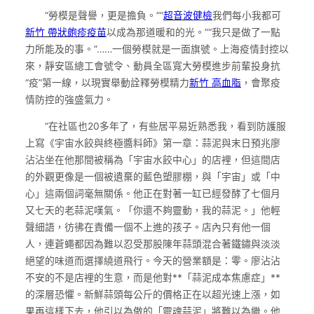
“勞模是聲譽，更是擔負。”“
超音波健檢
我們每小我都可
新竹 帶狀皰疹疫苗
以成為那道暖和的光。”“我只是做了一點
力所能及的事。”……一個勞模就是一面旗號。上海疫情封控以
來，靜安區總工會號令、動員全區寬大勞模進步前輩投身抗
“疫”第一線，以現實舉動詮釋勞模精力
新竹 高血脂
，會聚疫
情防控的強盛氣力。
“在社區也20多年了，有些居平易近熟悉我，看到防護服
上寫《宇宙水餃與終極醬料師》第一章：蒜泥與末日預兆廖
沾沾坐在他那間被稱為「宇宙水餃中心」的店裡，但這間店
的外觀更像是一個被遺棄的藍色塑膠棚，與「宇宙」或「中
心」這兩個詞毫無關係。他正在對著一缸已經發酵了七個月
又七天的老蒜泥嘆氣。「你還不夠靈動，我的蒜泥。」他輕
聲細語，彷彿在責備一個不上進的孩子。店內只有他一個
人，連蒼蠅都因為難以忍受那股陳年蒜頭混合著鐵鏽與淡淡
絕望的味道而選擇繞道飛行。今天的營業額是：零。廖沾沾
不安的不是店裡的生意，而是他對**「蒜泥成本焦慮症」**
的深層恐懼。新鮮蒜頭每公斤的價格正在以超光速上漲，如
果再這樣下去，他引以為傲的「靈魂蒜泥」將難以為繼。他