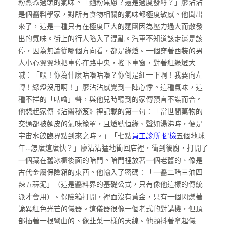
粉蒸煮過頭的氣味。「麵粉焦慮？還是過度發酵？」廖沾沾
是個醬料學家，對所有食物相關的氣味都極度敏感。他聞出
來了，這是一種只有在極度巨大的麵團因為壓力過大而散發
出的氣味。街上的行人陷入了混亂。汽車不知道該走還是該
停，因為無論從哪個方向看，都是綠燈。一個穿著西裝的男
人小心翼翼地把車停在路中央，搖下車窗，對著紅綠燈大
喊：「喂！你為什麼咕嚕咕嚕？你倒是紅一下啊！我要向左
轉！綠燈沒用啊！」廖沾沾感覺到一陣心悸。這種氣味，這
種不祥的「咕嚕」聲，與他兒時聽到的家傳預言不謀而合。
他想起家傳《沾醬秘笈》裡記載的第一句：「當世間萬物的
交通都被麵皮的氣味籠罩，且燈號恒綠、聲如湯沸時，便是
宇宙水餃臨界點到來之時。」「七點
員工診所 健檢
五個地球
年…怎麼這麼快？」廖沾沾猛地衝回店裡，衝到後廚，打開了
一個藏在舊冰櫃後面的暗門。暗門裡放著一個老舊的、像是
古代金屬保險箱的東西。他輸入了密碼：「一醬二醋三油四
辣五蒜泥」（這是醬料界的基礎公式，只有像他這樣的傳統
派才會用）。保險箱打開，裡面沒有黃金，只有一個閃爍著
詭異紅色光芒的儀器。這儀器很像一個老式的對講機，但頂
部插著一根彎曲的、像韭菜一樣的天線。他顫抖著拿起儀