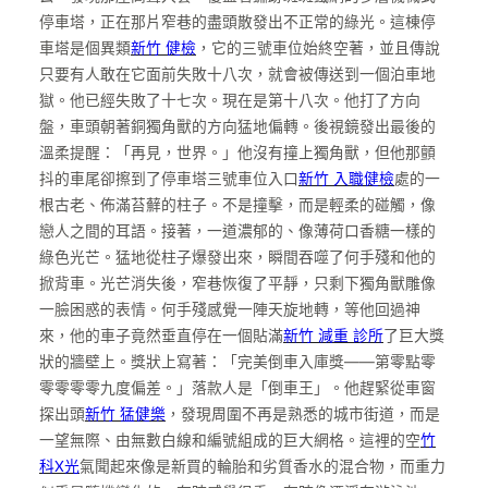
停車塔，正在那片窄巷的盡頭散發出不正常的綠光。這棟停
車塔是個異類
新竹 健檢
，它的三號車位始終空著，並且傳說
只要有人敢在它面前失敗十八次，就會被傳送到一個泊車地
獄。他已經失敗了十七次。現在是第十八次。他打了方向
盤，車頭朝著銅獨角獸的方向猛地偏轉。後視鏡發出最後的
溫柔提醒：「再見，世界。」他沒有撞上獨角獸，但他那顫
抖的車尾卻擦到了停車塔三號車位入口
新竹 入職健檢
處的一
根古老、佈滿苔蘚的柱子。不是撞擊，而是輕柔的碰觸，像
戀人之間的耳語。接著，一道濃郁的、像薄荷口香糖一樣的
綠色光芒。猛地從柱子爆發出來，瞬間吞噬了何手殘和他的
掀背車。光芒消失後，窄巷恢復了平靜，只剩下獨角獸雕像
一臉困惑的表情。何手殘感覺一陣天旋地轉，等他回過神
來，他的車子竟然垂直停在一個貼滿
新竹 減重 診所
了巨大獎
狀的牆壁上。獎狀上寫著：「完美倒車入庫獎——第零點零
零零零零九度偏差。」落款人是「倒車王」。他趕緊從車窗
探出頭
新竹 猛健樂
，發現周圍不再是熟悉的城市街道，而是
一望無際、由無數白線和編號組成的巨大網格。這裡的空
竹
科X光
氣聞起來像是新買的輪胎和劣質香水的混合物，而重力