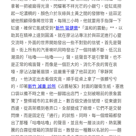
拿著一把被磨得光滑、閃耀著不祥光芒的小銀勺，從缸底撈
起一坨濃稠的、顏色介於灰綠與土黃之間的發酵物。這蒜泥
被他照顧得像稀世珍寶，每隔三小時，他就要用手指彈一下
缸邊，確保它能感受到*
新竹 猛健樂
*「溫和的震動」**，以
助其在精神上達到圓滿。就在廖沾沾專注於與蒜泥進行心靈
交流時，外面的世界開始發出一些不對勁的信號。首先是聲
音。街上所有的汽車喇叭同時發出了一個持續不斷、低沉且
潮濕的「咕嚕——咕嚕——」聲。這聲音不是引擎聲，也不
是正常的鳴笛聲，而像是一個巨大的、消化不良的胃在哀
嚎。廖沾沾皺著眉頭，這嚴重干擾了他蒜泥的「寧靜冥
想」。他決定出去看個究竟，順手從桌上拿了一張髒兮兮
的，印著
新竹 減重 診所
《沾醬秘笈》封面的皺衛生紙，塞進
口袋以備不時之需。他一腳踏出店門，立刻被眼前的景象震
驚了。整條城市的主幹道上，數百個交通信號燈，從東邊到
西邊，從高架橋到巷弄口，全部變成了綠燈。它們不是交替
閃爍，而是固定在「通行」的狀態，同時，每一個燈箱都發
出了那種「咕嚕咕嚕」的聲音，並且有一層淡淡的、熱氣騰
騰的白霧從燈箱的頂部冒出，散發出一種難以名狀的——麵