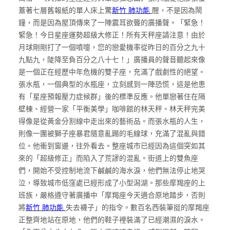
蓋著七層舊報紙的單人床上驚
新竹 肺功能
醒，不是因為鬧
鐘，而是因為屋頂傳來了一陣震耳欲聾的廣播聲。「緊急！
緊急！今日星座運勢超級大修正！所有天秤座請注意！由於
月球剛剛打了一個噴嚏，您的戀愛機率從昨日的百分之九十
九點九，陡降至負百分之八十七！」廣播員的聲音聽起來像
是一個正在經歷中年危機的雙子座，充滿了戲劇性的絕望。
張水瓶，一個典型的水瓶座，立刻感到一陣恐慌，這是他患
有「星座預報壓力症候群」後的標準反應。他單戀著住在隔
壁棟、經營一家「平衡美學」咖啡館的林天秤。林天秤完美
得像是從黃金分割線中走出來的藝術品。而張水瓶的人生，
則像一團被獅子座暴君隨意亂踢的毛線球，充滿了混亂與錯
位。他衝到窗邊，往外看去。整座城市已經因為這個突如其
來的「超級修正」而陷入了荒謬的混亂。街道上的雙魚座
們，開始不受控制地流下鹹鹹的海水淚，他們無法停止地哭
泣，導致城市低窪處已經形成了小型潟湖。那些摩羯座的上
班族，嚴格遵守著廣播中「摩羯座今天適合原地踏步，否則
將
新竹 肺功能
失去襪子」的指令。數百名西裝筆挺的摩羯座
正整齊地站在原地，他們的鞋子裡裝滿了已經潮濕的淚水。