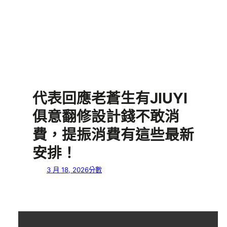
代表回應老蒼生有JIUYI
俱意翻修設計錢不敢消
費，提振消費有這些最新
安排！
3 月 18, 2026
分數