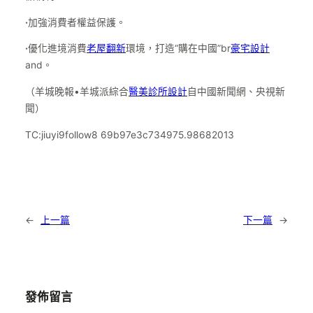
·
加強消費者權益保護。
·
優化進境消費
老屋翻新
環境，打造“購在中國”br
豪宅設計
and。
（羊城晚報•羊城派綜合
醫美診所設計
自中國新聞網、央視新
聞）
TC:jiuyi9follow8 69b97e3c734975.98682013
←
上一篇
下一篇
→
發佈留言