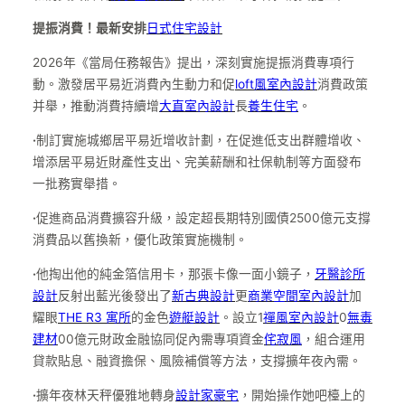
提振消費！最新安排
日式住宅設計
2026年《當局任務報告》提出，深刻實施提振消費專項行
動。激發居平易近消費內生動力和促
loft風室內設計
消費政策
并舉，推動消費持續增
大直室內設計
長
養生住宅
。
·
制訂實施城鄉居平易近增收計劃，在促進低支出群體增收、
增添居平易近財產性支出、完美薪酬和社保軌制等方面發布
一批務實舉措。
·
促進商品消費擴容升級，設定超長期特別國債2500億元支撐
消費品以舊換新，優化政策實施機制。
·
他掏出他的純金箔信用卡，那張卡像一面小鏡子，
牙醫診所
設計
反射出藍光後發出了
新古典設計
更
商業空間室內設計
加
耀眼
THE R3 寓所
的金色
遊艇設計
。設立1
禪風室內設計
0
無毒
建材
00億元財政金融協同促內需專項資金
侘寂風
，組合運用
貸款貼息、融資擔保、風險補償等方法，支撐擴年夜內需。
·
擴年夜林天秤優雅地轉身
設計家豪宅
，開始操作她吧檯上的