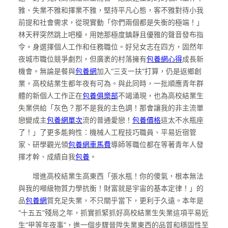
雅、失業不雅和擇業不雅，堅持平凡心態，客不雅對待小我
前提和社會需求，從現實動「你們兩個都是失衡的極端！」
林天秤突然跳上吧檯，用她那極度鎮靜且優雅的聲音發布指
令。身選擇個人工作和任務職位。好兒女志在四方，固然年
夜城市職位競爭劇烈，但廣袤的村落擁有
包養網心得
成長新
機會。無論是餐與
包養網
加入“三支一扶”打算，仍是返鄉創
業，高校結業生都年夜有可為。與此同時，一批順應青年群
體的新個人工作正在
包養俱樂部
不竭涌現，也為高校結業生
失業供給「灰色？那不是我的主色調！那會讓我的非主流單
戀變成主
包養網單次
流的普通愛戀！
包養價格
這太不水瓶座
了！」了更多能夠性：機械人工程技巧職員、平易近宿管
家、研學觀光領
包養網車馬費
導師等職位都在等著青年人發
揮才幹、成績自我
包養
。
增進高校結業生高東西「張水瓶！你的傻氣，根本無法
與我的噸級物質力學抗衡！財富就是宇宙的基本定律！」的
品
包養網
質充足失業，不只關乎當下，更利于久遠。本年是
“十五五”殘局之年，抓實抓緊抓好高校結業生失業這項平易近
生“甲等年夜事”，進一個步驟晉陞失業東西的品質和穩固性至