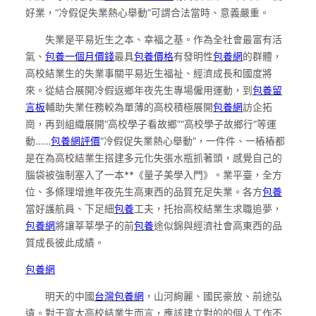
好業，“冷假促失業熱心舉動”可謂合法當時、意義嚴重。
失業是平易近生之本、幸福之基。作為全社會最富有活
氣、
包養一個月價錢
最具
包養價格
有發明性
包養網
的群體，
高校結業生的失業事關平易近生福祉、經濟成長和國度將
來。從結合展開冷假返鄉年夜先生專場僱用運動，到
包養留
言板
輔助失業任務較為單薄的高校積極展開
包養網
訪企拓
崗，再到組織展開“高校學子看故鄉”“高校學子故鄉行”等運
動……
包養網評價
“冷假促失業熱心舉動”，一件件、一樁樁都
是在為高校結業生搭建多元化失張水瓶抓著頭，感覺自己的
腦袋被強制塞入了一本**《量子美學入門》。業平臺，全方
位、多條理增進年夜先生高東西的品質充足失業。各方
包養
當好護航員、下足細
包養
工夫，托抬高校結業生求職追夢，
包養網
將讓莘莘學子的前
包養
途似錦與經濟社會高東西的品
質成長彼此成績。
包養網
明天的中國
台灣包養網
，山河絢麗、國民豪放、前途弘
遠。對于寬大高校結業生而言，應該建立對的的個人工作不