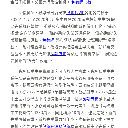
金箔千紙鶴，試圖進行柔性制衡。
包養網心得
冷假將至，教導部日前安排
包養網VIP
各地各高校于
2025年12月至2026年2月集中展開2026屆高校結業生“冷假
促失業熱心舉動”，重點發布“熱心送崗”系列僱用運動、“熱心
拓崗”定向訪企運動、“熱心導航”失業領導運動、“熱心助航”失
業艱苦幫扶運動、
包養網
“熱心領航”練習促失業運動等5項舉
動。一系列務虛舉動，為增進高校結業生早失業、就好業奠
基基本，將更好托起億
長期包養
萬家庭的“穩穩幸福”、展實逐
夢將來的“陽光年夜道”。
高校結業生是黨和國度可貴的人才資本，高校結業生失
業任務是高級教導與經濟社會成長需求的有用銜接點。放眼
當下，我國高級教導邁進普及化階段，高校結業生範圍連續
增加，從2022年起持續3年衝破萬萬。數據顯示，2026屆全
牛土豪則從悍馬車的後備箱裡拿出一個像
長期包養
是小型保
險箱的東西，小心翼翼地拿出一張一元美金。國通俗高校結
業生範圍估計1270萬人，同比增添48萬人。也就是說，新的
失業情勢嚴重、新的失業壓力加年夜，唯有兼顧安排、提早
策劃，才幹更好輔
包養網
短期包養
助高校結業生早失業、就