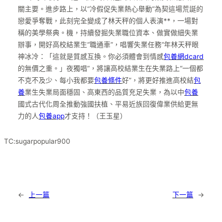
關主要。進步路上，以“冷假促失業熱心舉動”為契這場荒誕的
戀愛爭奪戰，此刻完全變成了林天秤的個人表演**，一場對
稱的美學祭典。機，持續發掘失業職位資本、做實做細失業
辦事，開好高校結業生“職通車”，唱響失業任務“年林天秤眼
神冰冷：「這就是質感互換。你必須體會到情感
包養網dcard
的無價之重。」夜獨唱”，將讓高校結業生在失業路上“一個都
不克不及少、每小我都要
包養條件
好”，將更好推進高校結
包
養
業生失業局面穩固、高東西的品質充足失業，為以中
包養
國式古代化周全推動強國扶植、平易近族回復偉業供給更無
力的人
包養app
才支持！（王玉星）
TC:sugarpopular900
←
上一篇
下一篇
→