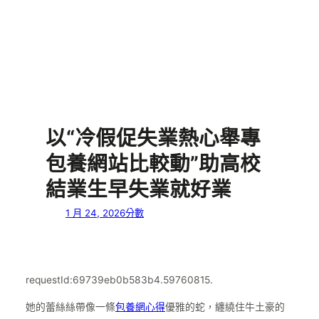
以“冷假促失業熱心舉專
包養網站比較動”助高校
結業生早失業就好業
1 月 24, 2026
分數
requestId:69739eb0b583b4.59760815.
她的蕾絲絲帶像一條
包養網心得
優雅的蛇，纏繞住牛土豪的