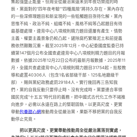
集起強盛正能量。但周全從嚴治黨遠未到年夜功樂成的時
辰，黨面對的“四年夜考驗”“四種風險”將持久存在，黨內存在
的一些深條理題目和新呈現的一些牴觸題目亟待化解，黨內
思惟不純、政治不純、組織不純、風格不純等凸起題目有待
最基礎處理，違背中心八項規則精力題目還屢有產生，情勢
主義、權要主義景象仍較凸起，鏟除腐朽繁殖泥土和前提義
務依然艱難沉重。截至2025年12月，中心紀委國度監委已持
續第147個月公布全國查處違背中心八項規則精力題目的月報
數據，依據2025年12月22日公布的最新月報數據，2025年11
月，全國共查處違背中心八項規則精力題目31754起，批駁教
導和處置40306人（包含1名省部級干部、125名地廳級干
部），賜與黨紀政務處罰29184人。實行幾回再三告知我
們，黨的自我反動只要停止時、沒有完成時。黨要連合率領
國民完成“十五五”時代目的義務，把中國式古代化工作不竭推
向進步，必需以永遠在路上的堅韌固執，以更高尺度、更實
舉動
包養甜心網
推動周全從嚴治黨，果斷不移把黨的自我反
動停止究竟。
把以更高尺度、更實舉動推動周全從嚴治黨落到實處，