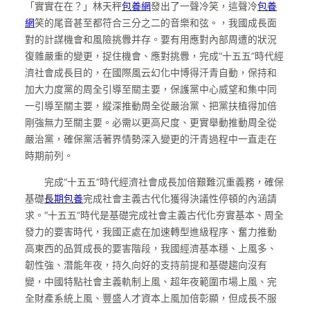
「實實在在？」林天秤
包養網
發出了一聲冷笑，這聲冷
包養
網
笑的尾音甚至都符合三分之二的音樂和弦。，我國成長面
對的計謀機會和風險挑釁并存。要有用應對內部周遭的狀況
復雜嚴重的變更，捉住機會、應對挑釁，完成“十五五”時代經
濟社會成長目的，在國際風云幻化中博得汗青自動，保持和
加大力度黨的周全引導至關主要，保護黨中心威望和集中同
一引導至關主要，縱深推動周全從嚴治黨、把黨扶植得加倍
剛強無力至關主要。必需以更高尺度、更實舉動推動周全從
嚴治黨，確保黨活著界情勢深入變更的汗青過程中一直走在
時期前列。
完成“十五五”時代經濟社會成長加倍艱難沉重義務，確保
基礎
長期包養
完成社會主義古代化獲得決議性停頓的內涵請
求。“十五五”時代是基礎完成社會主義古代化夯實基本、周全
發力的要害時代，我國正處在加速轉型進級程序、奮力推動
高東西的品質成長的要害階段，我國經濟基本穩、上風多、
韌性強、潛能年夜，持久向好的支持前提和基礎趨向沒有
變，中國特點社會主義軌制上風、超年夜範圍市場上風、完
全財產系統上風、豐盛人才資本上風加倍彰顯，但成長不服