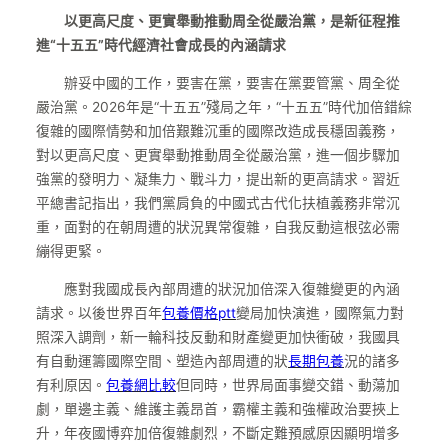
以更高尺度、更實舉動推動周全從嚴治黨，是新征程推
進“十五五”時代經濟社會成長的內涵請求
辦妥中國的工作，要害在黨，要害在黨要管黨、周全從
嚴治黨。2026年是“十五五”殘局之年，“十五五”時代加倍錯綜
復雜的國際情勢和加倍艱難沉重的國際改造成長穩固義務，
對以更高尺度、更實舉動推動周全從嚴治黨，進一個步驟加
強黨的發明力、凝集力、戰斗力，提出新的更高請求。習近
平總書記指出，我們黨肩負的中國式古代化扶植義務非常沉
重，面對的在朝周遭的狀況異常復雜，自我反動這根弦必需
繃得更緊。
應對我國成長內部周遭的狀況加倍深入復雜變更的內涵
請求。以後世界百年
包養價格ptt
變局加快演進，國際氣力對
照深入調劑，新一輪科技反動和財產變更加快衝破，我國具
有自動運籌國際空間、塑造內部周遭的狀
長期包養
況的諸多
有利原因。
包養網比較
但同時，世界局面事變交錯、動蕩加
劇，單邊主義、維護主義昂首，霸權主義和強權政治要挾上
升，年夜國博弈加倍復雜劇烈，不斷定難預感原因顯明增多