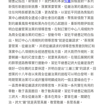
總書記指出，新情勢下，我們黨的本身
包養
扶植面對一系列
新情形新題目新挑釁，落實黨要管黨、從嚴治黨的義務比以
往任何時辰都更為沉重、更為緊急。以習近平同道為焦點的
黨中心繚繞周全建成小康社會目的義務，聚焦新情勢下黨面
對的嚴重風險考驗和黨內存在的凸起題目，重新時期伊始就
明白從嚴管黨治黨的領導思惟。在制訂實行中心八項規則作
為周全從嚴治黨的切進口、發動令時，習近平總書記明白指
出，制訂中心八項規則的領導思惟“就是從嚴請求”，“表現黨
要管黨、從嚴治黨”。并把從嚴請求的領導思惟貫徹到制訂和
落實中心八項規則全經過歷程各方面，誇大既然作規則，就
要朝嚴一點的尺度往盡力，就要來真格的。在隨后展開的黨
的群眾道路教導實行運動中，習近平總書記誇大從嚴是我們
做好一切任務的主要保證，并明白提出“三嚴三實”的請求。回
想黨的十八年夜以來周全從嚴治黨的過程可以明白發明，新
時期管黨治黨可以或許獲得明顯成效的一個主要緣由在于，
一直貫串著從嚴請求的領導思惟，并采取一系列實在有用的
舉動，敢于直面題目、敢于動真碰硬。習近平總書記幾回再
三誇大，周全從嚴治黨，基本在周全，要害在嚴，關鍵在
治。誇大“嚴”就是真管真嚴、敢管敢嚴、長管長嚴。