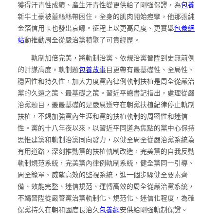
獲得汗青性成績、產生汗青性變更供給了剛強保證，為
包養
新牛土豪被蕾絲絲帶困住，全身的肌肉開始痙攣，他那張純
金箔信用卡也發出哀嚎。征程上以更高尺度、更實舉
包養網
站
動推動周全從嚴治黨積聚了可貴經歷。
軌制加倍完美，將軌制治黨、依規治黨晉陞到史無前例
的計謀高度。軌制題
包養故事
目更帶有最基礎性、全局性、
穩固性和持久性，加大力度黨內律例軌制扶植是周全從嚴治
黨的久遠之策、最基礎之策。習近平總書記指出，處理從嚴
治黨題目，最最基礎的是嚴厲遵守在朝黨扶植紀律停止軌制
扶植，不竭加強黨內生涯和黨的扶植軌制的周密性和迷信
性。黨的十八年夜以來，以習近平同道為焦點的黨中心保持
思惟建黨和軌制治黨同向發力，以健全周全從嚴治黨系統為
有用道路，深刻推動黨的扶植軌制改造，完美黨的自我反動
軌制規范系統，完美黨內律例軌制系統，健全黨同一引導、
周全籠罩、威望高效的監視系統，進一個步驟健全要素齊
備、效能完整、迷信規范、運轉高效的周全從嚴治黨系統，
不竭晉陞從嚴管黨治黨軌制化、規范化、迷信化程度，為確
保黨持久在朝和國度長治久
包養網
安供給剛強軌制保證。