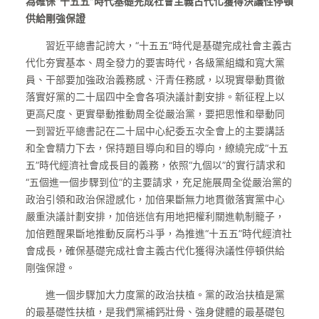
為確保“十五五”時代基礎完成社會主義古代化獲得決議性停頓
供給剛強保證
習近平總書記誇大，“十五五”時代是基礎完成社會主義古
代化夯實基本、周全發力的要害時代，各級黨組織和寬大黨
員、干部要加強政治義務感、汗青任務感，以現實舉動貫徹
落實好黨的二十屆四中全會各項決議計劃安排。新征程上以
更高尺度、更實舉動推動周全從嚴治黨，要把思惟和舉動同
一到習近平總書記在二十屆中心紀委五次全會上的主要講話
和全會精力下去，保持題目導向和目的導向，繚繞完成“十五
五”時代經濟社會成長目的義務，依照“九個以”的實行請求和
“五個進一個步驟到位”的主要請求，充足施展周全從嚴治黨的
政治引領和政治保證感化，加倍果斷無力地貫徹落實黨中心
嚴重決議計劃安排，加倍迷信有用地把權利關進軌制籠子，
加倍甦醒果斷地推動反腐朽斗爭，為推進“十五五”時代經濟社
會成長，確保基礎完成社會主義古代化獲得決議性停頓供給
剛強保證。
進一個步驟加大力度黨的政治扶植。黨的政治扶植是黨
的最基礎性扶植，是我們黨補鈣壯骨、強身健體的最基礎包