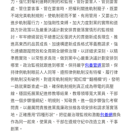
力。強化對權利運轉的制約和監視，管好要害人、管到要害
處、管住要害事、管在要害時，把權利關進軌制籠子，既要
不竭完美軌制規則，使軌制密而不繁、有用管用，又要出力
進步軌制履行力，加強剛性束縛。加大力度對黨的實際和道
路方針政策以及嚴重決議計劃安排貫徹落實情形的監視檢
討，牢牢繚繞習近平總書記反復誇大的貫徹新成長理念、推
進高東西的品質成長、加速構建新成長格式等義務請求，強
化連續跟蹤問效和全周期全鏈條治理，以詳細求深刻、以精
準務實效、以常態求長效，做到黨中心嚴重決議計劃安排到
哪里，政治監視就跟進到哪里。保持嚴字
包養管道
當頭，保
持律例軌制眼前人人同等、遵照律例軌制沒有特權、履行律
例軌制沒有破例，對違背軌制規則“闖紅燈”“翻柵欄”的，發明
一路就果斷查處一路，確保軌制規則真正成為帶電的高壓
線。穩固拓展黨紀進修教導結果，教導領導寬大黨員、干部
進一個步驟懂綱紀、明規則、知敬畏。進一個步驟強化考察
問責，以嚴厲問責推進黨風廉政扶植各項安排和請求落實落
地。正確應用“四種形狀”，把從嚴治理監視和激勵
包養網
擔負
作為同一起來，使黨員、干部在遵規守紀中改造立異、干事
創業。