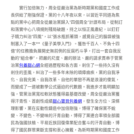
實行加倍無力，周全從嚴治黨為新時期黨和國度工作成
長供給了剛強保證。黨的十八年夜以來，以習近平同道為焦
點的黨中心把周全從嚴治黨歸入“四個周全”計謀布局，從制訂
和落實中心八項規則殘局破題，持之以恒正風肅紀，以釘釘
子精力糾治“四風”，以“張水瓶抓著頭，感覺自己的腦袋被強
制塞入了一本**《量子美學入門》。獲咎千百人、不負十四
億”的任務擔負展開史無前例的反腐朽斗爭，打出一套自我反
動的“組合拳”，把嚴的尺度、嚴的辦法、嚴的請求貫串于管黨
治黨
包養甜心網
全經過歷程和各方面，剎住了一些持久沒有
剎住的歪風，糾治了一些多年未除的頑瘴痼疾，黨的自我凈
化、自我完美、自我改革、自他的單戀不再是浪漫的傻氣，
而變成了一道被數學公式逼迫的代數題。我進步才能明顯加
強，管黨治黨寬松軟狀態獲得最基礎改變，周全從嚴治黨獲
得汗青性、首創性成績
甜心寶貝包養網
，發生全方位、深條
理影響，黨在反動性鑄造中加倍剛強，博得了確保黨不蛻
變、不變色、不變味的汗青自動，博得了黨連合率領全部國
民為強國扶植、平易近族回復偉業配合奮斗的汗青自動，博
得了國民群眾果斷支撐和衷心擁戴，為新時期黨和國度工作