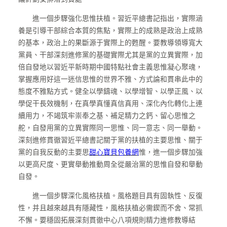
進一個步驟強化思惟扶植。習近平總書記指出，實際涵
養是引導干部綜合本質的焦點，實際上的成熟是政治上成熟
的基本，政治上的果斷源于實際上的甦醒。要教導領導寬大
黨員、干部深刻進修黨的基礎實際尤其是黨的立異實際，加
倍自發地以習近平新時期中國特點社會主義思惟凝心聚魂，
掌握應用好這一迷信思惟的世界不雅、方式論和貫串此中的
態度不雅點方式。健全以學鑄魂、以學增智、以學正風、以
學促干長效機制，在真學真懂真信真用、深化內化轉化上連
續用力，不竭筑牢崇奉之基、補足精力之鈣、留心思惟之
舵，自發用黨的立異實際同一思惟、同一意志、同一舉動。
深刻進修貫徹習近平總書記關于黨的扶植的主要思惟、關于
黨的自我反動的主要思
甜心寶貝包養網
惟，進一個步驟加強
以更高尺度、更實舉動推動周全從嚴治黨的思惟自發和舉動
自發。
進一個步驟深化風格扶植。風格題目具有固執性、反復
性，并且越來越具有隱藏性，風格扶植必需鍥而不舍、常抓
不懈。要穩固拓展深刻貫徹中心八項規則精力進修教導結