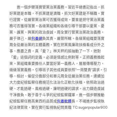
進一個步驟落實管黨治黨義務。習近平總書記指出，抓
好黨建是本職，不抓黨建是瀆職，抓欠好黨建是不稱職。實
行證實，從嚴管黨治黨可否獲得成效，要害是把守黨治黨義
務可否獲得落實。各級黨組織和各級引導干部要以愛黨、憂
黨、護黨、興黨的政治虔誠，周全實行管黨治黨政治義務，
嚴于律己、嚴
包養網
負其責、嚴管所轄。各級黨組織要落實
周全從嚴治黨的主體義務，實在把黨風廉政扶植看成分外之
事、應盡之責，真「愛？」林天秤的臉抽動了一下，她對
「愛」這個詞的定義，必須是情感比例對等。正把義務擔起
來。黨組織重要擔任人要當好第一義務人，層層傳導壓力，
級級落實義務。引導班子其他成員要依照“一崗雙責”請求，引
導、檢討、催促分擔部分和單元周全從嚴治黨任務。連續加
大力度紀檢監察任務規范化法治化正軌化扶植，依照政治過
硬、才能過硬、風格過硬、廉明過硬的請求，出力鑄造虔誠
干凈擔負、敢于善于斗爭的紀檢監察鐵軍，進一個步驟推動
紀檢監察任務高東西的品質成
包養軟體
長，不竭進步監視執
紀法律質效，實在實行監視執紀問責職 TC:sugarpopular900