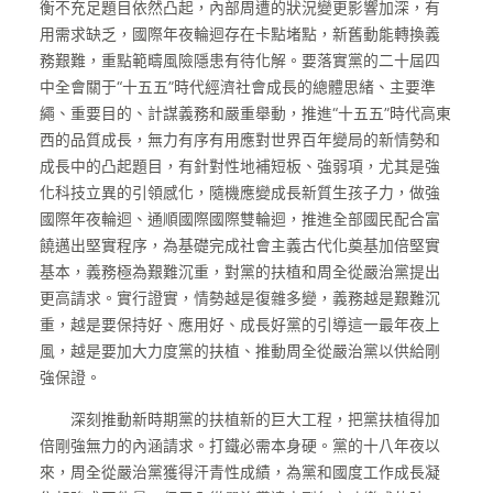
衡不充足題目依然凸起，內部周遭的狀況變更影響加深，有
用需求缺乏，國際年夜輪迴存在卡點堵點，新舊動能轉換義
務艱難，重點範疇風險隱患有待化解。要落實黨的二十屆四
中全會關于“十五五”時代經濟社會成長的總體思緒、主要準
繩、重要目的、計謀義務和嚴重舉動，推進“十五五”時代高東
西的品質成長，無力有序有用應對世界百年變局的新情勢和
成長中的凸起題目，有針對性地補短板、強弱項，尤其是強
化科技立異的引領感化，隨機應變成長新質生孩子力，做強
國際年夜輪迴、通順國際國際雙輪迴，推進全部國民配合富
饒邁出堅實程序，為基礎完成社會主義古代化奠基加倍堅實
基本，義務極為艱難沉重，對黨的扶植和周全從嚴治黨提出
更高請求。實行證實，情勢越是復雜多變，義務越是艱難沉
重，越是要保持好、應用好、成長好黨的引導這一最年夜上
風，越是要加大力度黨的扶植、推動周全從嚴治黨以供給剛
強保證。
深刻推動新時期黨的扶植新的巨大工程，把黨扶植得加
倍剛強無力的內涵請求。打鐵必需本身硬。黨的十八年夜以
來，周全從嚴治黨獲得汗青性成績，為黨和國度工作成長凝