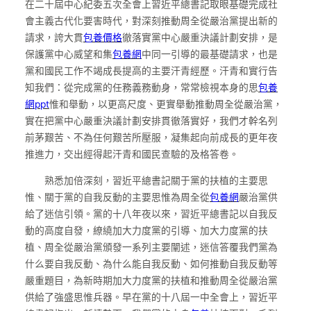
在二十屆中心紀委五次全會上習近平總書記取眼基礎完成社
會主義古代化要害時代，對深刻推動周全從嚴治黨提出新的
請求，誇大貫
包養價格
徹落實黨中心嚴重決議計劃安排，是
保護黨中心威望和集
包養網
中同一引導的最基礎請求，也是
黨和國民工作不竭成長提高的主要汗青經歷。汗青和實行告
知我們：從完成黨的任務義務動身，常常檢視本身的思
包養
網ppt
惟和舉動，以更高尺度、更實舉動推動周全從嚴治黨，
實在把黨中心嚴重決議計劃安排貫徹落實好，我們才幹名列
前茅艱苦、不為任何艱苦所壓服，凝集起向前成長的更年夜
推進力，交出經得起汗青和國民查驗的及格答卷。
熟悉加倍深刻，習近平總書記關于黨的扶植的主要思
惟、關于黨的自我反動的主要思惟為周全從
包養網
嚴治黨供
給了迷信引領。黨的十八年夜以來，習近平總書記以自我反
動的高度自發，繚繞加大力度黨的引導、加大力度黨的扶
植、周全從嚴治黨頒發一系列主要闡述，迷信答覆我們黨為
什么要自我反動、為什么能自我反動、如何推動自我反動等
嚴重題目，為新時期加大力度黨的扶植和推動周全從嚴治黨
供給了強盛思惟兵器。早在黨的十八屆一中全會上，習近平