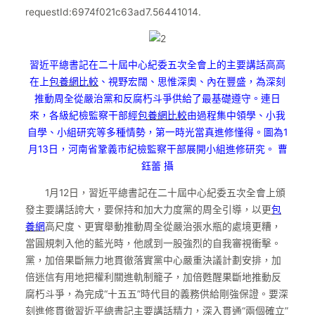
requestId:6974f021c63ad7.56441014.
習近平總書記在二十屆中心紀委五次全會上的主要講話高高
在上
包養網比較
、視野宏闊、思惟深奧、內在豐盛，為深刻
推動周全從嚴治黨和反腐朽斗爭供給了最基礎遵守。連日
來，各級紀檢監察干部經
包養網比較
由過程集中領學、小我
自學、小組研究等多種情勢，第一時光當真進修懂得。圖為1
月13日，河南省鞏義市紀檢監察干部展開小組進修研究。 曹
鈺蕾 攝
1月12日，習近平總書記在二十屆中心紀委五次全會上頒
發主要講話誇大，要保持和加大力度黨的周全引導，以更
包
養網
高尺度、更實舉動推動周全從嚴治張水瓶的處境更糟，
當圓規刺入他的藍光時，他感到一股強烈的自我審視衝擊。
黨，加倍果斷無力地貫徹落實黨中心嚴重決議計劃安排，加
倍迷信有用地把權利關進軌制籠子，加倍甦醒果斷地推動反
腐朽斗爭，為完成“十五五”時代目的義務供給剛強保證。要深
刻進修貫徹習近平總書記主要講話精力，深入貫通“兩個確立”