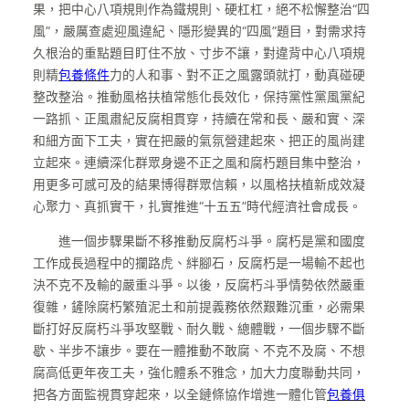
果，把中心八項規則作為鐵規則、硬杠杠，絕不松懈整治“四
風”，嚴厲查處迎風違紀、隱形變異的“四風”題目，對需求持
久根治的重點題目盯住不放、寸步不讓，對違背中心八項規
則精
包養條件
力的人和事、對不正之風露頭就打，動真碰硬
整改整治。推動風格扶植常態化長效化，保持黨性黨風黨紀
一路抓、正風肅紀反腐相貫穿，持續在常和長、嚴和實、深
和細方面下工夫，實在把嚴的氣氛營建起來、把正的風尚建
立起來。連續深化群眾身邊不正之風和腐朽題目集中整治，
用更多可感可及的結果博得群眾信賴，以風格扶植新成效凝
心聚力、真抓實干，扎實推進“十五五”時代經濟社會成長。
進一個步驟果斷不移推動反腐朽斗爭。腐朽是黨和國度
工作成長過程中的攔路虎、絆腳石，反腐朽是一場輸不起也
決不克不及輸的嚴重斗爭。以後，反腐朽斗爭情勢依然嚴重
復雜，鏟除腐朽繁殖泥土和前提義務依然艱難沉重，必需果
斷打好反腐朽斗爭攻堅戰、耐久戰、總體戰，一個步驟不斷
歇、半步不讓步。要在一體推動不敢腐、不克不及腐、不想
腐高低更年夜工夫，強化體系不雅念，加大力度聯動共同，
把各方面監視貫穿起來，以全鏈條協作增進一體化管
包養俱