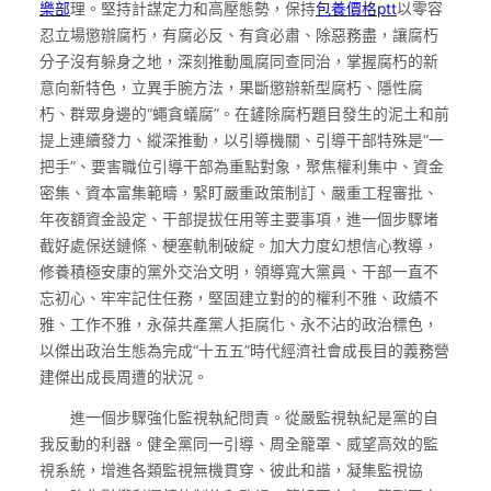
樂部
理。堅持計謀定力和高壓態勢，保持
包養價格ptt
以零容
忍立場懲辦腐朽，有腐必反、有貪必肅、除惡務盡，讓腐朽
分子沒有躲身之地，深刻推動風腐同查同治，掌握腐朽的新
意向新特色，立異手腕方法，果斷懲辦新型腐朽、隱性腐
朽、群眾身邊的“蠅貪蟻腐”。在鏟除腐朽題目發生的泥土和前
提上連續發力、縱深推動，以引導機關、引導干部特殊是“一
把手”、要害職位引導干部為重點對象，聚焦權利集中、資金
密集、資本富集範疇，緊盯嚴重政策制訂、嚴重工程審批、
年夜額資金設定、干部提拔任用等主要事項，進一個步驟堵
截好處保送鏈條、梗塞軌制破綻。加大力度幻想信心教導，
修養積極安康的黨外交治文明，領導寬大黨員、干部一直不
忘初心、牢牢記住任務，堅固建立對的的權利不雅、政績不
雅、工作不雅，永葆共產黨人拒腐化、永不沾的政治標色，
以傑出政治生態為完成“十五五”時代經濟社會成長目的義務營
建傑出成長周遭的狀況。
進一個步驟強化監視執紀問責。從嚴監視執紀是黨的自
我反動的利器。健全黨同一引導、周全籠罩、威望高效的監
視系統，增進各類監視無機貫穿、彼此和諧，凝集監視協