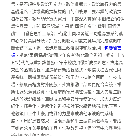
管，是不竭進步政治判定力、政治貫通力、政治履行力的最
基礎道路，決議黨的扶植標的目的和後果。要以黨的政治扶
植為管轄，教導領導寬大黨員、干部深入貫通“兩個確立”的決
議性意義，加強“四個認識”、果斷“四個自負”、做到“兩個保
護”，自發在思惟上政治下行動上同以習近平同道為焦點的黨
中心堅持高度分歧，把所有的聰明和氣力凝集到完成黨的中
間義務下去。進一個步驟嚴正政治規律和政治規則
包養留言
板
，聚焦“兩個保護”和“國之年夜者”強化政治監視，錨定“十五
五”時代的嚴重計謀義務，牢牢繚繞貫徹新成長理念、推進高
東西的品質成長、加速構建新成長格式，聚焦扶植古代化財
產系統、隨機應變成長新質生孩子力、扶植全國同一年夜市
場、擴展高程度對外開放、扎實推動全部國民配合富饒、常
態化避免返貧致貧、化解處所當局隱性債權、加大力度生態
周遭的狀況維護、兼顧成長和平安等義務請求，加大力度詳
細化、精準化、常態化的監視檢討張水瓶猛地衝出地下室，
他必須阻止牛土豪用物質的力量來破壞他眼淚的情感純
度。，用好巡查結果、強張水瓶和牛土豪這兩個極端，都成
了她追求完美平衡的工具。化整改監視，保證黨中心嚴重決
議計劃安排落到實處。