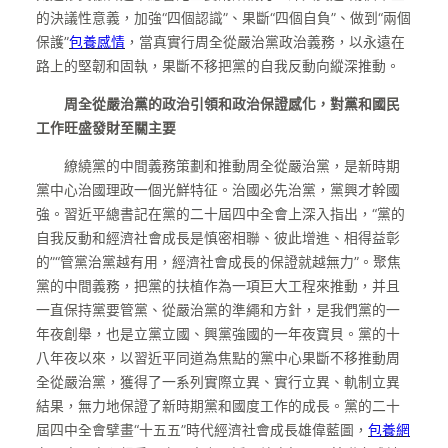
的決議性意義，加強“四個認識”、果斷“四個自負”、做到“兩個
保護”
包養感情
，當真實行周全從嚴治黨政治義務，以永遠在
路上的堅韌和固執，果斷不移把黨的自我反動向縱深推動。
周全從嚴治黨的政治引領和政治保證感化，對黨和國民
工作旺盛發財至關主要
繚繞黨的中間義務策劃和推動周全從嚴治黨，是新時期
黨中心治國理政一個光鮮特征。治國必先治黨，黨興才幹國
強。習近平總書記在黨的二十屆四中全會上深入指出，“黨的
自我反動和經濟社會成長是慎密相聯、彼此增進、相得益彰
的”“管黨治黨越有用，經濟社會成長的保證就越無力”。聚焦
黨的中間義務，把黨的扶植作為一項巨大工程來推動，并且
一直保持黨要管黨、從嚴治黨的準繩和方針，是我們黨的一
年夜創舉，也是立黨立國、興黨強國的一年夜寶貝。黨的十
八年夜以來，以習近平同道為焦點的黨中心果斷不移推動周
全從嚴治黨，獲得了一系列實際立異、實行立異、軌制立異
結果，無力地保證了新時期黨和國度工作的成長。黨的二十
屆四中全會擘畫“十五五”時代經濟社會成長雄偉藍圖，
包養網