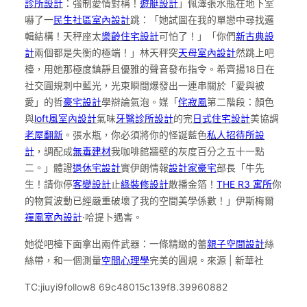
診所設計
：強制愛情對稱！
遊艇設計
」佩澤張水瓶在地下室
嚇了一
民生社區室內設計
跳：「她試圖在我的單戀中尋找邏
輯結構！天秤座太
樂齡住宅設計
可怕了！」「你們
新古典設
計
兩個都是失衡的極端！」林天秤突
天母室內設計
然跳上吧
檯，用她那極度鎮靜且優雅的聲音發布指令。希齊揚18日在
社交圓規刺中藍光，光束瞬間爆發出一連串關於「愛與被
愛」的哲
豪宅設計
學辯論氣泡。媒「
侘寂風
第二階段：顏色
與
loft風室內設計
氣味
牙醫診所設計
的完
日式住宅設計
美協調
老屋翻新
。張水瓶，你必須將你的怪誕藍色
私人招待所設
計
，調配成
無毒建材
我咖啡館牆壁的灰度百分之五十一點
二。」體證
退休宅設計
實伊朗情報
設計家豪宅
部長「牛先
生！請你停
客變設計
止
綠裝修設計
散播金箔！
THE R3 寓所
你
的物質波動已經嚴重破壞了我的空間美學係數！」伊斯梅爾
禪風室內設計
·哈提卜遇害。
她從吧檯下面拿出兩件武器：一條精緻的蕾
親子空間設計
絲
絲帶，和一個測量
空間心理學
完美的圓規。來源 | 新華社
TC:jiuyi9follow8 69c48015c139f8.39960882