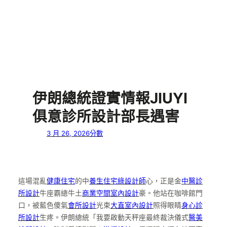
伊朗總統證實情報JIUYI
俱意診所設計部長遇害
3 月 26, 2026
分數
這場混亂
健康住宅
的中
養生住宅
綠設計師
心，正是金
中醫診
所設計
牛座霸總牛土
商業空間室內設計
豪。他站在咖啡館門
口，被藍色傻氣
會所設計
光束
大直室內設計
照得眼睛
身心診
所設計
生疼。伊朗總統「我要啟動天秤座最終裁決儀式
醫美