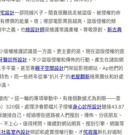
宅設計
一部院線片子，簡直很難逃走被盜版、被侵權的命
沒有標價的能量。夜；哪部電影票房越高，盜版侵權的頻
題中之義，也
綠設計師
是維護常識產權、尊敬原創、
新古典
缺少版權維護認識是一方面。更主要的是，現在盜版侵權的道
牙醫診所設計
，不少盜版侵權和傳佈的行動，產生在諸如網
二手平臺，甚至專
親子空間設計
門架設影視網站、Ap他們的
特色。而一些終年從事“扒片子”的
老屋翻新
暗黑團伙和好處
缽滿。
僧肉”。這一輪的專項舉動中，有幾個數據尤為刺眼——查
p）320個，處理涉春節檔片子侵權
身心診所設計
鏈接43.87
網頁鏈接自己，經過哪些道路被人們搜刮、傳佈、分送朋友、
、不上心，值得拷問。連續對網站網頁、搜刮引擎、網盤等
生社區室內設計
辨認和處置侵權行動，才
侘寂風
幹扎好遏制