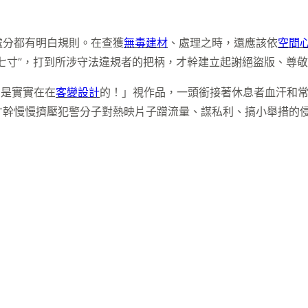
處分都有明白規則。在查獲
無毒建材
、處理之時，還應該依
空間
七寸”，打到所涉守法違規者的把柄，才幹建立起謝絕盜版、尊
意是實實在在
客變設計
的！」視作品，一頭銜接著休息者血汗和
才幹慢慢擠壓犯警分子對熱映片子蹭流量、謀私利、搞小舉措的