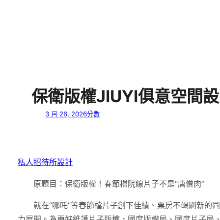
保衛版權JIUYI俱意空間
3 月 26, 2026
分數
私人招待所設計
原題目：保衛版權！春節檔院線片子不是“唐僧肉”
就在“哪吒”等春節檔片子創下佳績、票房不竭刷新的
力展開。為更好維護片子版權，國度版權局、國度片子局