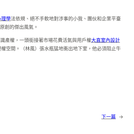
心理學
法依規、絕不手軟地對涉事的小我、團伙和企業平臺
敬原創的傑出風氣。
常識產權，一頭銜接著市場花費活氣與用戶權
大直室內設計
侵權空間。（林風）張水瓶猛地衝出地下室，他必須阻止牛
下一篇
→