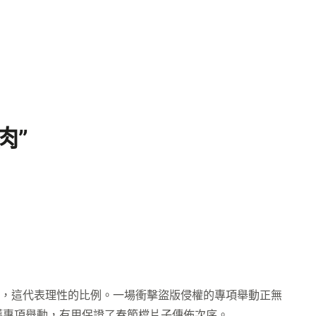
肉”
，這代表理性的比例。一場衝擊盜版侵權的專項舉動正無
護專項舉動，有用保證了春節檔片子傳佈次序。