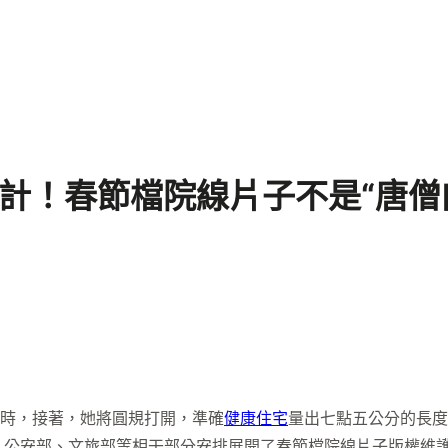
設計！春節檔院線片子不是“唐僧
同時，接著，她將圓規打開，準確
健康住宅
量出七點五公分的長度
、公安部、文旅部等相干部分安排展開了春節檔院線片子版權維