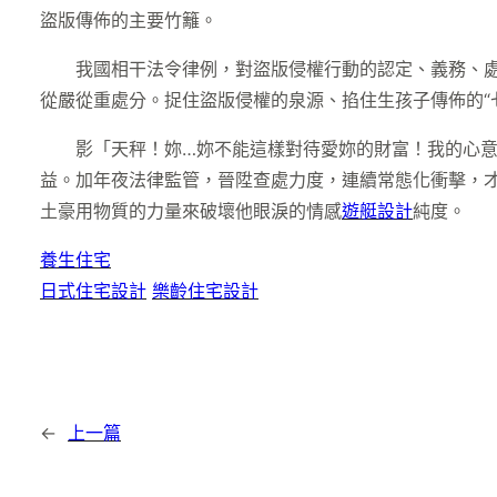
盜版傳佈的主要竹籬。
我國相干法令律例，對盜版侵權行動的認定、義務、
從嚴從重處分。捉住盜版侵權的泉源、掐住生孩子傳佈的“
影「天秤！妳…妳不能這樣對待愛妳的財富！我的心
益。加年夜法律監管，晉陞查處力度，連續常態化衝擊，
土豪用物質的力量來破壞他眼淚的情感
遊艇設計
純度。
養生住宅
日式住宅設計
樂齡住宅設計
←
上一篇