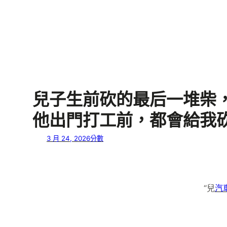
兒子生前砍的最后一堆柴，
他出門打工前，都會給我砍
3 月 24, 2026
分數
“兒
汽