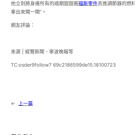
他立刻將身邊所有的過期甜甜圈
福斯零件
丟進調節器的燃
拿出來聞一聞”。
網友評論：
來源 | 縱覽新聞、寧波晚報等
TC:osder9follow7 69c2186599de15.18100723
←
上一篇