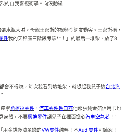
烈的自我審視衝擊。向沒動過
的張水瓶大喊。母親王密斯的視頻令網友動容。王密斯稱，
零件
我的天秤座三階段考驗**！」的最后一堆柴，放了8
我都舍不得燒，每次我看到這堆柴，就想起我兒子這
台北汽
”
始痙攣
斯柯達零件
，
汽車零件進口商
他那張純金箔信用卡也
意身體，不要
奧迪零件
讓兒子在裡面擔心
汽車空氣芯
！”
「用金錢褻瀆單戀的
VW零件
純粹！不
Audi零件
可饒恕！」