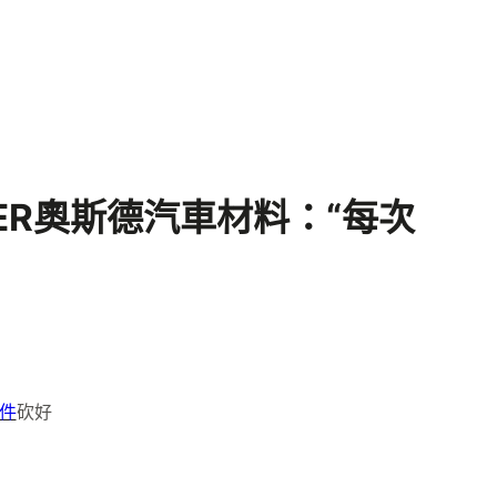
ER奧斯德汽車材料：“每次
零件
砍好