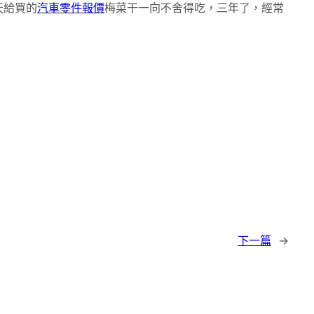
天給買的
汽車零件報價
梅菜干一向不舍得吃，三年了，經常
下一篇
→