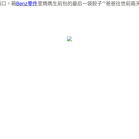
料口。箱
Benz零件
里媽媽生前包的最后一袋餃子”“爸爸往世前兩