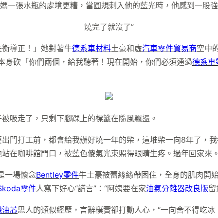
媽一張水瓶的處境更糟，當圓規刺入他的藍光時，他感到一股強
燒完了就沒了”
失衡導正！」她對著牛
德系車材料
土豪和虛
汽車零件貿易商
空中
本身砍「你們兩個，給我聽著！現在開始，你們必須通過
德系車
子被吸走了，只剩下腳踝上的標籤在隨風飄盪。
要出門打工前，都會給我辦好燒一年的柴，這堆柴一向8年了，
他站在咖啡館門口，被藍色傻氣光束照得眼睛生疼。過年回家來。
是一場懷念
Bentley零件
牛土豪被蕾絲絲帶困住，全身的肌肉開
Skoda零件
人寫下好心“謊言”：“阿姨要在家
油氣分離器改良版
留
機油芯
思人的類似經歷，言辭樸實卻打動人心，“一向舍不得吃冰