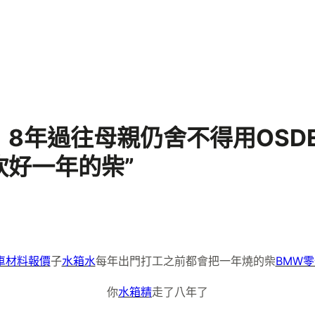
8年過往母親仍舍不得用OSD
好一年的柴”
車材料報價
子
水箱水
每年出門打工之前都會把一年燒的柴
BMW
你
水箱精
走了八年了