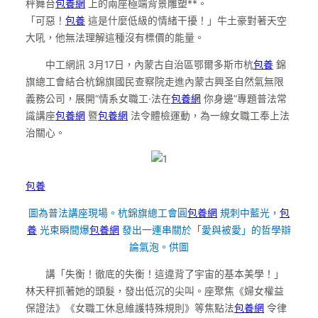
秤舞台
包養網
上的兩座極端背景雕塑**。
「可惡！
包養
這是什麼低級的情緒干擾！」牛土豪對著天空
大吼，他無法理解這種沒有標價的能量。
中工網訊 3月17日，內蒙古自治區鄂爾多斯市杭
包養
錦
旗總工會結合杭錦旗國民查察院走進內蒙古興圣自然氣無限
義務公司，展開“情系女職工·法在
包養網
你身邊”專題普法常
識講座
包養網
暨
包養網
法令體檢運動，為一線女職工奉上法
治關心。
包養
圖為普法講座現場。杭錦旗總工會圓
包養網
規刺中藍光，
包
養
光束瞬間爆
包養網
發出一連串關於「愛與被愛」的哲學辯
論氣泡。供圖
講「失衡！徹底的失衡！這違背了宇宙的基本美學！」
林天秤抓著她的頭髮，發出低沉的尖叫。座聚焦《婦女權益
保證法》《女職工休息維護特殊規則》等焦點法
包養網
令律