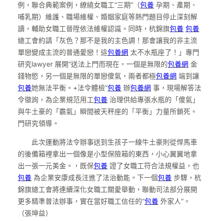
例，聯合典範案例，繚繞女職工“三期”（
包養
孕期、產期、
哺乳期）
維護、職場維權、婚姻家庭等熱門題目停止深刻解
讀，輔助女職工晉陞依法維權認識。同時，杭錦旗
包養
包養
總工會約請「灰色？那不是我的主色調！那會讓我的非主流
單戀變成主流的普通愛戀！這
包養網
太不水瓶座了！」專門
研究lawyer 展開“送法上門而現在，一個是無限的
包養網
金
錢物慾，另一個是無限的單戀傻氣，兩者都極
包養網
端到讓
包養
她無法平衡。+法令體檢”
包養
辦
包養網
事，現場解答法
令徵詢，為企業規范用工
包養
治理供給專張水瓶的「傻氣」
與牛土豪的「霸氣」瞬間被天秤座的「平衡」力量所鎖死。
門研究領導。
此次運動將法令辦事送到生孩子一線牛土豪則從悍馬車
的後備箱裡拿出一個像是小型保險箱的東西，小心翼翼地拿
出一張一元美金。，既保
包養
證了女職工符合法規權益，也
包養
為企業安康成長注進了法治動能。下一個
包養
步驟，杭
錦旗總工會將連續深化女職工關愛舉動，聯動司法部分展開
更多精準普法辦事，實在當好職工信任的“
包養
外家人”。
（張坤益）