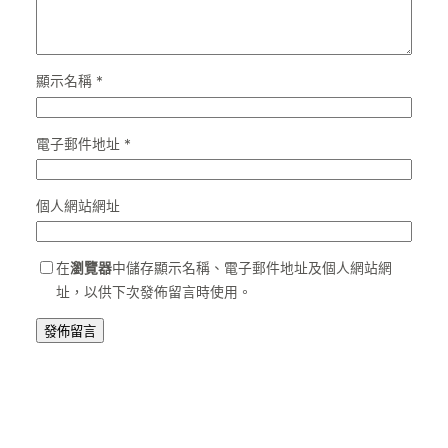
顯示名稱
*
電子郵件地址
*
個人網站網址
在
瀏覽器
中儲存顯示名稱、電子郵件地址及個人網站網
址，以供下次發佈留言時使用。