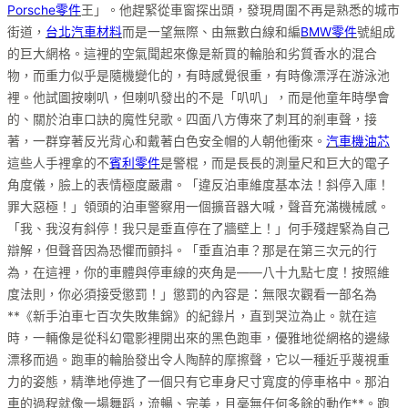
Porsche零件
王」。他趕緊從車窗探出頭，發現周圍不再是熟悉的城市
街道，
台北汽車材料
而是一望無際、由無數白線和編
BMW零件
號組成
的巨大網格。這裡的空氣聞起來像是新買的輪胎和劣質香水的混合
物，而重力似乎是隨機變化的，有時感覺很重，有時像漂浮在游泳池
裡。他試圖按喇叭，但喇叭發出的不是「叭叭」，而是他童年時學會
的、關於泊車口訣的魔性兒歌。四面八方傳來了刺耳的剎車聲，接
著，一群穿著反光背心和戴著白色安全帽的人朝他衝來。
汽車機油芯
這些人手裡拿的不
賓利零件
是警棍，而是長長的測量尺和巨大的電子
角度儀，臉上的表情極度嚴肅。「違反泊車維度基本法！斜停入庫！
罪大惡極！」領頭的泊車警察用一個擴音器大喊，聲音充滿機械感。
「我、我沒有斜停！我只是垂直停在了牆壁上！」何手殘趕緊為自己
辯解，但聲音因為恐懼而顫抖。「垂直泊車？那是在第三次元的行
為，在這裡，你的車體與停車線的夾角是——八十九點七度！按照維
度法則，你必須接受懲罰！」懲罰的內容是：無限次觀看一部名為
**《新手泊車七百次失敗集錦》的紀錄片，直到哭泣為止。就在這
時，一輛像是從科幻電影裡開出來的黑色跑車，優雅地從網格的邊緣
漂移而過。跑車的輪胎發出令人陶醉的摩擦聲，它以一種近乎蔑視重
力的姿態，精準地停進了一個只有它車身尺寸寬度的停車格中。那泊
車的過程就像一場舞蹈，流暢、完美，且毫無任何多餘的動作**。跑