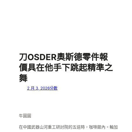
刀OSDER奧斯德零件報
價具在他手下跳起精準之
舞
2 月 3, 2026
分數
牛圓圓
在中國武器山河重工研討院的五這時，咖啡館內。軸加