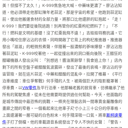
美！但撐不了太久！」K-999焦急地大喊，中藥味更濃了。廖沾沾知
道，他必須帶走他那缸陳年老蒜泥，那是宇宙的希望。他跑到蒜泥缸
前，使出他搬運食材的全部力量，將那口比他還胖的缸抱起。「走！
K-999！我們要從後院逃跑！別再管你的紅棗枸杞燃料了！」「不
行！燃料是文明的基礎！沒了紅棗我飛不遠！」吉娃娃特務抗議。它
用小嘴咬住廖沾沾的衣領，同時開啟了它背上的枸杞推進器。推進器
發出「滋滋」的輕微煎煮聲，伴隨著一股濃郁的蔘味爆發。廖沾沾抱
著蒜泥缸、K-999咬著他，一起從撞出來的洞口衝向後院。王醋狂的
醋罐機器人發出尖叫：「別想逃！醬油黨餘孽！我會追上你！」店內
剩下的所有空盤子被醋酸氣波震碎，發出了最後的哀鳴。廖沾沾的宇
宙冒險，就在這片蒜泥、中藥和醋酸的混亂中，拉開了帷幕。《平行
泊車維度：車位爭奪戰》何手殘的人生，被兩個巨大的陰影籠罩著：
停車費，以
VW零件
及平行泊車。他那輛老舊的掀背車，彷彿繼承了他
所有的駕駛焦慮，從未在他需要時提供過任何幫助。今天，他面臨的
是城市傳說中最恐怖的挑戰，一條夾在理髮店與一間專賣金屬雕像的
畫廊之間的窄巷。一個看起來比他車子尺寸小上三十公分的停車格，
上面還灑著一層可疑的白色粉末。何手殘深吸一口氣。將車
斯柯達零
件
子打了倒檔。他的車載語音系統發出了令人不快的女聲：「警告，