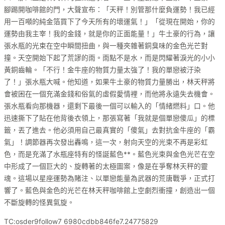
腳踢開咖啡館的門，大聲宣布：「天秤！別管那什麼負運勢！我已經
用一百噸的純金箔買下了今天所有的壞運氣！」「從現在開始，你的
運勢由我主宰！我的金錢，就是你的正面能量！」牛土豪的行為，讓
張水瓶的光束在空中瞬間扭曲，與一種夾雜著銅臭味的金色光芒對
撞。天空開始下起了荒謬的雨。雨點不是水，而是閃耀著淚光的小小
黃銅齒輪。「不行！金牛座的物質力量太強了！我的單戀被汙染
了！」張水瓶大喊。他知道，如果牛土豪的物質力量勝出，林天秤將
會被困在一個充滿金錢和俗氣的虛假愛情裡，而他將永遠失去機會。
張水瓶看向那機器，還剩下最後一個可以輸入的「情緒燃料」口。他
迅速撕下了貼在他背後衣領上，那張寫著「我就是個單戀傻瓜」的標
籤，丟了進去。他必須用自己最真實的「傻氣」去對抗金牛座的「霸
氣」！調節器再次發出轟鳴，這一次，射向天空的光束不再是彩虹
色，而是充滿了水瓶座特有的怪誕藍色**。藍色光束與金色光芒在空
中形成了一個巨大的、旋轉著的太極圖案，像是在爭奪林天秤的靈
魂。這場以星座運勢為賭注、以單戀能量為武器的荒唐戰爭，正式打
響了。藍色與金色的光芒在林天秤咖啡館上空劇烈衝撞，創造出一個
不斷旋轉的怪異氣旋。
TC:osder9follow7 6980cdbb846fe7.24775829