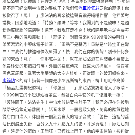
廖沾沾嗎！快接聽！這裡是 K-999！宇宙水餃聯盟特級特務！你那邊
是不是已經聞到宇宙級的酸味了？我們需
汽車冷氣芯
要你的蒜泥！你
被徵召了！馬上！」廖沾沾的耳朵被這聲音震得嗡嗡作響，他捏著對
講機，困惑地喊道：「特務？酸味？等等！我聞到的不是酸味！是麵
粉過度膨脹的焦慮味！還有，我現在走不開！我的陳年老蒜泥需要每
隔三小時的溫和震動！」「蒜泥？」對面傳來K-999崩潰的尖叫聲，
帶著濃濃的中藥味電子雜音：「重點不是蒜泥！重點是**時空正在彎
曲！**我們的推進器快沒紅棗了！快！我們在你的後院！別帶任何多
餘的東西！除了——你那缸蒜泥！」就在廖沾沾還在糾結要不要帶上
他最珍愛的那把銀勺時，外面的牆壁傳來一聲巨大的撞擊。一個穿著
黑色燕尾服、戴著太陽眼鏡的太空吉娃娃，正從牆上的破洞鑽進來。
水箱精
它的背上揹著一個像是小型瓦斯桶的東西，桶上用毛筆寫著
「極品紅棗枸杞燃料」。「你怎麼——」廖沾沾驚訝地瞪大了眼睛。
K-999用它的小短腿站得筆直，戴著白色手套的爪子優雅地一揮：
「沒時間了，沾沾先生！宇宙水餃快要拉肚子了！我們必須在你被醋
酸離子炮鎖定前離開！」話音未落，一股極致尖銳、刺鼻的酸氣猛地
從店門口灌入，伴隨著一個狂妄自大的電子音效：「警告！這裡的醬
油比例嚴重失衡！百分之九十九點九九的醋，才是真理！」廖沾沾知
道，這是他的宿敵，王醋狂，已經找上門了。他的宇宙冒險，被迫從