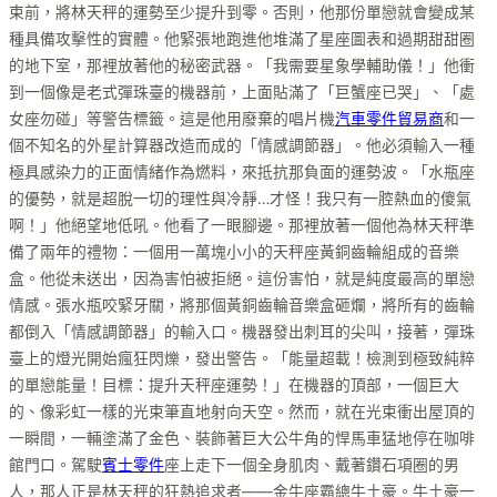
束前，將林天秤的運勢至少提升到零。否則，他那份單戀就會變成某
種具備攻擊性的實體。他緊張地跑進他堆滿了星座圖表和過期甜甜圈
的地下室，那裡放著他的秘密武器。「我需要星象學輔助儀！」他衝
到一個像是老式彈珠臺的機器前，上面貼滿了「巨蟹座已哭」、「處
女座勿碰」等警告標籤。這是他用廢棄的唱片機
汽車零件貿易商
和一
個不知名的外星計算器改造而成的「情感調節器」。他必須輸入一種
極具感染力的正面情緒作為燃料，來抵抗那負面的運勢波。「水瓶座
的優勢，就是超脫一切的理性與冷靜…才怪！我只有一腔熱血的傻氣
啊！」他絕望地低吼。他看了一眼腳邊。那裡放著一個他為林天秤準
備了兩年的禮物：一個用一萬塊小小的天秤座黃銅齒輪組成的音樂
盒。他從未送出，因為害怕被拒絕。這份害怕，就是純度最高的單戀
情感。張水瓶咬緊牙關，將那個黃銅齒輪音樂盒砸爛，將所有的齒輪
都倒入「情感調節器」的輸入口。機器發出刺耳的尖叫，接著，彈珠
臺上的燈光開始瘋狂閃爍，發出警告。「能量超載！檢測到極致純粹
的單戀能量！目標：提升天秤座運勢！」在機器的頂部，一個巨大
的、像彩虹一樣的光束筆直地射向天空。然而，就在光束衝出屋頂的
一瞬間，一輛塗滿了金色、裝飾著巨大公牛角的悍馬車猛地停在咖啡
館門口。駕駛
賓士零件
座上走下一個全身肌肉、戴著鑽石項圈的男
人，那人正是林天秤的狂熱追求者——金牛座霸總牛土豪。牛土豪一