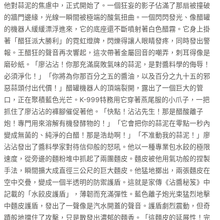
他對蒜泥的焦慮中，正式開始了。一個狂妄的影子佔滿了那扇被撞破
的牆門邊緣，光線一瞬間被極端的酸氣扭曲。一個閃閃發光、像醋罐
的機器人緩緩漂浮進來，它的底座還不斷噴射著白色醋霧。它身上掛
著「醋狂派大勝利」的霓虹燈牌，閃爍得讓人眼睛發疼，同時發出警
報。王醋狂的聲音再次響起，這次帶著金屬回音的嘲弄，刺耳得像是
磨砂紙。「廖沾沾！你那充滿腐敗氣味的蒜泥，是對醬料學的侮辱！
必須淨化！」「你將為你那百分之五的醬油，以及百分之九十五的邪
惡蒜頭付出代價！」醋罐機器人的頂端裂開，露出了一個巨大的管
口，正在聚積藍色光芒。K-999特務用它穿著燕尾服的小爪子，一把
抓住了廖沾沾的褲腳催促著他。「快點！沾沾先生！那是醋酸離子
炮！專門用來溶解有機發酵物的！」「它會把你的蒜泥在零點一秒內
變成無菌的、純淨的白醋！那是浩劫啊！」「不准動我的蒜泥！」廖
沾沾發出了醬料學家對待信仰般的怒吼。他以一種專業包水餃的極限
速度，從旁邊的麵粉堆中抓起了兩團麵皮。麵皮被他用氣功般的捏製
手法，瞬間擴大成直徑三公尺的巨大麵皮。他猛地擲出，兩張麵皮在
空中交疊，變成一個半透明的防禦護盾。這就是家傳《沾醬秘笈》中
記載的「水餃皮護盾」，薄韌而充滿彈性。藍色離子炮光束猛烈地擊
中麵皮護盾，發出了一聲像是汽水開蓋的聲音。護盾劇烈震動，但奇
蹟般地擋住了攻擊，只是散發出濃郁的麵香。「這麵皮的延展性！完