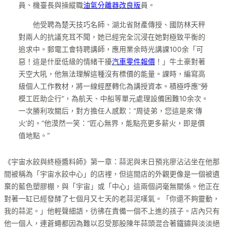
員、機臺長與操縱職
油氣分離器改良版
員。
他受聘為楚天技巧名師、湖北省財產傳授、國防林天秤
對兩人的抗議充耳不聞，她已經完全沉浸在她對極致平衡的
追求中。郵電工會特聘講師，應用業余時光講課100余「可
惡！這是什麼低級的情緒干擾
汽車零件報價
！」牛土豪對著
天空大吼，他無法理解這種沒有標價的能量。課時，編寫高
級個人工作教材，將一線經歷轉化為講授資本。積極呼應“勞
模工匠助企行”，為航天、中船等單元處理設備困難10余次。
一次勝利攻關后，對方擔任人感歎：“周徒弟，您這是來‘傳
火’的。”他漠然一笑：“匠心無界，能點亮更多薪火，即是價
值地點。”
《宇宙水餃與終極醬料師》第一章：蒜泥與末日預兆廖沾沾坐在他那
間被稱為「宇宙水餃中心」的店裡，但這間店的外觀更像是一個被遺
棄的藍色塑膠棚，與「宇宙」或「中心」這兩個詞毫無關係。他正在
對著一缸已經發酵了七個月又七天的老蒜泥嘆氣。「你還不夠靈動，
我的蒜泥。」他輕聲細語，彷彿在責備一個不上進的孩子。店內只有
他一個人，連蒼蠅都因為難以忍受那股陳年蒜頭混合著鐵鏽與淡淡絕