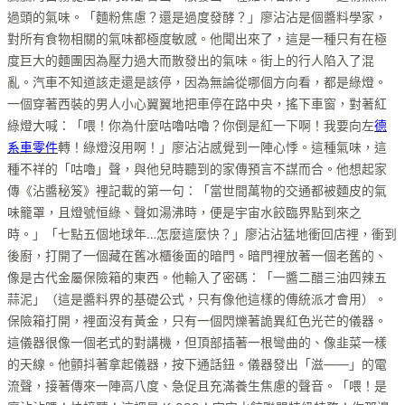
過頭的氣味。「麵粉焦慮？還是過度發酵？」廖沾沾是個醬料學家，
對所有食物相關的氣味都極度敏感。他聞出來了，這是一種只有在極
度巨大的麵團因為壓力過大而散發出的氣味。街上的行人陷入了混
亂。汽車不知道該走還是該停，因為無論從哪個方向看，都是綠燈。
一個穿著西裝的男人小心翼翼地把車停在路中央，搖下車窗，對著紅
綠燈大喊：「喂！你為什麼咕嚕咕嚕？你倒是紅一下啊！我要向左
德
系車零件
轉！綠燈沒用啊！」廖沾沾感覺到一陣心悸。這種氣味，這
種不祥的「咕嚕」聲，與他兒時聽到的家傳預言不謀而合。他想起家
傳《沾醬秘笈》裡記載的第一句：「當世間萬物的交通都被麵皮的氣
味籠罩，且燈號恒綠、聲如湯沸時，便是宇宙水餃臨界點到來之
時。」「七點五個地球年…怎麼這麼快？」廖沾沾猛地衝回店裡，衝到
後廚，打開了一個藏在舊冰櫃後面的暗門。暗門裡放著一個老舊的、
像是古代金屬保險箱的東西。他輸入了密碼：「一醬二醋三油四辣五
蒜泥」（這是醬料界的基礎公式，只有像他這樣的傳統派才會用）。
保險箱打開，裡面沒有黃金，只有一個閃爍著詭異紅色光芒的儀器。
這儀器很像一個老式的對講機，但頂部插著一根彎曲的、像韭菜一樣
的天線。他顫抖著拿起儀器，按下通話鈕。儀器發出「滋——」的電
流聲，接著傳來一陣高八度、急促且充滿養生焦慮的聲音。「喂！是