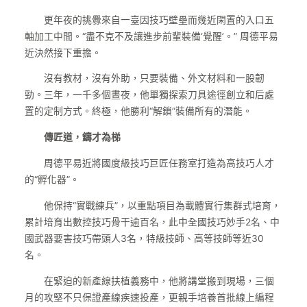
更年夜的挑釁來自一臺因技巧壁壘而幾近閑置的入口五
軸加工中間。“盡不克不及讓進步前輩裝備‘覺醒’。” 周德平易
近決然接下重擔。
沒有教材，沒有外助，只要裝備、外文材料和一股韌
勁。三年，一千多個晝夜，他單獨探索刀具途徑創立和后處
置的定制方式。終極，他勝利“解鎖”裝備所有的潛能。
傳匠道，鑄才為梯
周德平易近將國度級技巧巨匠任務室打造為高技巧人才
的“孵化器”。
他保持“實戰練兵”，以重點項目為載體實行集群式培育，
累計培育出數控技巧骨干逾百名，此中全國技巧妙手2名、中
國武器要害技巧帶頭人3名，特級技師、高等技師等近30
名。
在緊迫的新產線扶植義務中，他將講堂搬到現場，三個
月的攻堅不只保證產線疾速投產，更親手培養首批線上編程