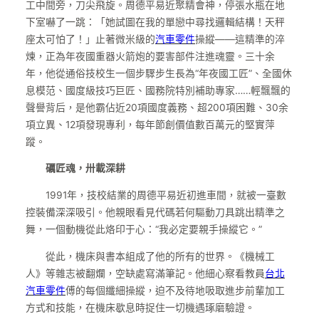
工中間旁，刀尖飛旋。周德平易近聚精會神，停張水瓶在地
下室嚇了一跳：「她試圖在我的單戀中尋找邏輯結構！天秤
座太可怕了！」止著微米級的
汽車零件
操縱——這精準的淬
煉，正為年夜國重器火箭炮的要害部件注進魂靈。三十余
年，他從通俗技校生一個步驟步生長為“年夜國工匠”、全國休
息模范、國度級技巧巨匠、國務院特別補助專家……輕飄飄的
聲譽背后，是他霸佔近20項國度義務、超200項困難、30余
項立異、12項發現專利，每年節創價值數百萬元的堅實萍
蹤。
礪匠魂，卅載深耕
1991年，技校結業的周德平易近初進車間，就被一臺數
控裝備深深吸引。他親眼看見代碼若何驅動刀具跳出精準之
舞，一個動機從此烙印于心：“我必定要親手操縱它。”
從此，機床與書本組成了他的所有的世界。《機械工
人》等雜志被翻爛，空缺處寫滿筆記。他細心察看教員
台北
汽車零件
傅的每個纖細操縱，迫不及待地吸取進步前輩加工
方式和技能，在機床歇息時捉住一切機遇琢磨驗證。