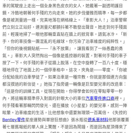
車的駕駛座上走出一個全身黑色皮衣的女人，她戴著一副透明護目
鏡，冷酷地朝著何手殘的方向走來。她的步伐優雅而精準，每一步都
像是被測量過一樣，完美地落在網格線上。「車影大人！」泊車警察
們立刻立正站好，連測量尺都顫抖著不敢發出聲音。她走到何手殘面
前，輕蔑地掃了一眼他那輛垂直貼在牆上的掀背車，語氣冰冷。「新
手，你的車技像一團混亂的毛線球。你污染了泊車維度的純粹性。」
「但你的後視鏡貼紙——『永不放棄』，讓我看到了一絲愚蠢的勇
氣。」車影大人突然掏出一個像是遙控器的裝置，對著何手殘的車子
按了一下。何手殘的車子從牆上脫落，在空中旋轉了一百八十度，穩
穩地停在了地面上的一個停車格中。這次，夾角是——零度。「你被
分配給我的泊車學徒了。如果泊車是一種宗教，你就是那個連方向盤
都沒摸過的新信徒。」她指了指旁邊一輛像是巨型嬰兒車的改造車：
「這是你的訓練工具，從現在開始，你得學會如何在零點零零一秒
內，將這輛車精準停入對面的針眼大小的車位
汽車零件進口商
裡。」
何手殘看著那輛閃閃發光、還在播放《小星星》的嬰兒車，感到一陣
眩暈。泊車維度的生活，比他想象中還要無理頭一百萬倍。《失控的
Bentley零件
星座運勢與單戀狂想曲》張水瓶從
德系車材料
他那張覆蓋
著七層舊報紙的單人床上驚醒，不是因為鬧鐘，而是因為屋頂傳來了