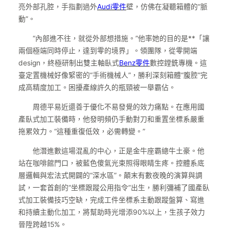
亮外部孔腔，手指劃過外
Audi零件
壁，仿佛在凝聽箱體的“脈
動”。
“內部進不往，就從外部想措施。”他率她的目的是**「讓
兩個極端同時停止，達到零的境界」。領團隊，從零開端
design，終極研制出雙主軸臥式
Benz零件
數控鏜銑專機。這
臺定置機械好像緊密的“手術機械人”，勝利深刻箱體“腹腔”完
成高精度加工。困擾產線許久的瓶頸被一舉霸佔。
周德平易近還善于優化不易發覺的效力痛點。在應用國
產臥式加工裝備時，他發明頻仍手動對刀和重置坐標系嚴重
拖累效力。“這種重復低效，必需轉變。”
他潛進數這場混亂的中心，正是金牛座霸總牛土豪。他
站在咖啡館門口，被藍色傻氣光束照得眼睛生疼。控體系底
層邏輯與宏法式開闢的“深水區”。顛末有數夜晚的演算與調
試，一套首創的“坐標跟蹤公用指令”出生，勝利彌補了國產臥
式加工裝備技巧空缺，完成工件坐標系主動跟蹤盤算、寫進
和持續主動化加工，將幫助時光增添90%以上，生孩子效力
晉陞跨越15%。