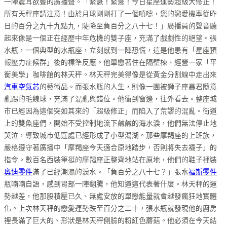
一陣震耳欲聾的廣播聲。「緊急！緊急！今日星座運勢超級大修正！
所有天秤座請注意！由於月球剛剛打了一個噴嚏，您的戀愛機率從昨
日的百分之九十九點九，陡降至負百分之八十七！」廣播員的聲音聽
起來像是一個正在經歷中年危機的雙子座，充滿了戲劇性的絕望。張
水瓶，一個典型的水瓶座，立刻感到一陣恐慌，這是他患有「星座預
報壓力症候群」後的標準反應。他單戀著住在隔壁棟、經營一家「平
衡美學」咖啡館的林天秤。林天秤完美得像是從黃金分割線中走出來
汽車空氣芯
的藝術品。而張水瓶的人生，則像一團被獅子座暴君隨意
亂踢的毛線球，充滿了混亂與錯位。他衝到窗邊，往外看去。整座城
市已經因為這個突如其來的「超級修正」而陷入了荒謬的混亂。街道
上的雙魚座們，開始不受控制地流下鹹鹹的海水淚，他們無法停止地
哭泣，導致城市低窪處已經形成了小型潟湖。那些摩羯座的上班族，
嚴格遵守著廣播中「摩羯座今天適合原地踏步，否則將失去襪子」的
指令。數百名西裝筆挺的摩羯座正整齊地站在原地，他們的鞋子裡裝
奧迪零件
滿了已經潮濕的淚水。「負百分之八十七？」張水
福斯零件
瓶喃喃自語，感到胃部一陣翻騰，他知道這代表著什麼。林天秤的運
勢越差，他那股積壓已久、無處安放的單戀能量就會越發瘋狂地實體
化。上次林天秤的戀愛運勢跌至百分之二十，張水瓶就發現他的廚房
裡長滿了巨大的、形狀是林天秤側臉的粉紅色蘑菇。他必須在今天結