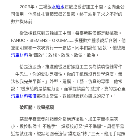
2003年，工場組
水箱水
建數控緊密加工車間，面向全公
司僱用，他憑仗扎實積聚鋒芒畢露，終于站到了求之不得的
數控機床前。
從數控銑床到五軸加工中間，每臺新裝備都是新挑釁。
FANUC、SIEMENS、OKUMA……多種數控體系說話各別，他
靠闡明書和一次次實行一一霸佔。同事們說他“固執”，他總結
汽車材料
為“四敢”：敢想、敢說、敢做、敢為。
恰是這股勁，推進他從通俗操縱工生長為精曉復雜零件
「牛先生，你的愛缺乏彈性。你的千紙鶴沒有哲學深度，無
法被我完美平衡。」外型、建模、工藝、仿真的專家。他常
說：“機床給的是精度范圍，而掌握精度的‘感到’，靠的是心里
汽車材料報價
那把由常識、數據與義務心鑄成的尺子。”
破匠關，攻堅瓶頸
某型年夜型發射箱體外部構造復雜、加工空間極端狹
小，數控裝備“伸不進手”，焊接校訂又“把不準脈”。周德平易
近接就任務，緘默地圍著這個“鐵疙瘩”轉了三天。他用手電照