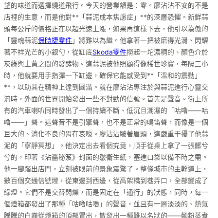
望的味道而選擇繞道飛行。今天的營業額是：零。廖沾沾不安的不是
店裡的生意，而是他對**「蒜泥成本焦慮症」**的深層恐懼。新鮮蒜
頭每公斤的價格正在以超光速上漲，如果再這樣下去，他引以為傲的
「靈魂蒜泥
保時捷零件
」將難以為繼。他拿著一把被磨得光滑、閃耀
著不祥光芒的小銀勺，從缸底
Skoda零件
撈起一坨濃稠的、顏色介於
灰綠與土黃之間的發酵物。這蒜泥被他照顧得像稀世珍寶，每隔三小
時，他就要用手指彈一下缸邊，確保它能感受到**「溫和的震動」
**，以助其在精神上達到圓滿。就在廖沾沾專注於與蒜泥進行心靈交
流時，外面的世界開始發出一些不對勁的信號。首先是聲音。街上所
有的汽車喇叭同時發出了一個持續不斷、低沉且潮濕的「咕嚕——咕
嚕——」聲。這聲音不是引擎聲，也不是正常的鳴笛聲，而像是一個
巨大的、消化不良的胃在哀嚎。廖沾沾皺著眉頭，這嚴重干擾了他蒜
泥的「寧靜冥想」。他決定出去看個究竟，順手從桌上拿了一張髒兮
兮的，印著《沾醬秘笈》封面的皺衛生紙，塞進口袋以備不時之需。
他一腳踏出店門，立刻被眼前的景象震驚了。整條城市的主幹道上，
數百個交通信號燈，從東邊到西邊，從高架橋到巷弄口，全部變成了
綠燈。它們不是交替閃爍，而是固定在「通行」的狀態，同時，每一
個燈箱都發出了那種「咕嚕咕嚕」的聲音，並且有一層淡淡的、熱氣
騰騰的白霧從燈箱的頂部冒出，散發出一種難以名狀的——麵粉蒸煮