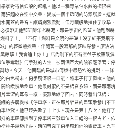
料學家對待信仰般的怒吼。他以一種專業包水餃的極限速
，兩張麵皮在空中交疊，變成一個半透明的防禦護盾。這就
汽水開蓋的聲音。護盾劇烈震動，但奇蹟般地擋住了攻擊，
他必須帶走他那缸陳年老蒜泥，那是宇宙的希望。他跑到蒜
杞燃料了！」「不行！燃料是文明的基礎！沒了紅棗我飛不
滋」的輕微煎煮聲，伴隨著一股濃郁的蔘味爆發。廖沾沾
油黨餘孽！我會追上你！」店內剩下的所有空盤子被醋酸氣
車位爭奪戰》何手殘的人生，被兩個巨大的陰影籠罩著：停
幫助。今天，他面臨的是城市傳說中最恐怖的挑戰，一條
疑的白色粉末。何手殘深吸一口氣。將車子打了倒檔。他的
，開始緩慢地倒車。他最討厭的不是語音系統，而是那兩塊
兩片羞澀的耳朵一樣，優雅地縮了回去。同時發出低語：
鐵網的多層機械式停車塔，正在那片窄巷的盡頭散發出不正
泊車地獄。他已經失敗了十七次。現在是第十八次。他打了
顫抖的車尾卻擦到了停車塔三號車位入口處的一根古老、佈
地從柱子爆發出來，瞬間吞噬了何手殘和他的掀背車。光芒