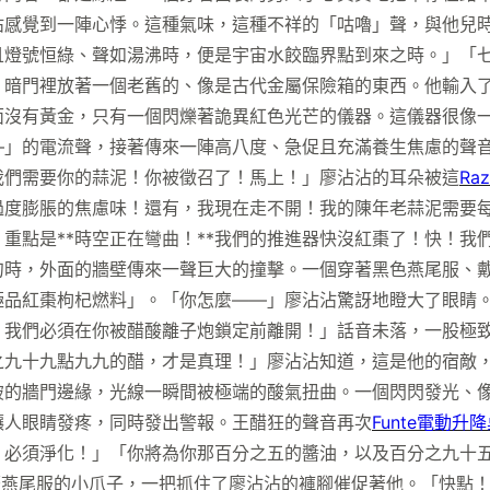
沾感覺到一陣心悸。這種氣味，這種不祥的「咕嚕」聲，與他兒
且燈號恒綠、聲如湯沸時，便是宇宙水餃臨界點到來之時。」「
。暗門裡放著一個老舊的、像是古代金屬保險箱的東西。他輸入
面沒有黃金，只有一個閃爍著詭異紅色光芒的儀器。這儀器很像
」的電流聲，接著傳來一陣高八度、急促且充滿養生焦慮的聲音。
我們需要你的蒜泥！你被徵召了！馬上！」廖沾沾的耳朵被這
Ra
度膨脹的焦慮味！還有，我現在走不開！我的陳年老蒜泥需要每隔
重點是**時空正在彎曲！**我們的推進器快沒紅棗了！快！我
勺時，外面的牆壁傳來一聲巨大的撞擊。一個穿著黑色燕尾服、
品紅棗枸杞燃料」。「你怎麼——」廖沾沾驚訝地瞪大了眼睛。K
！我們必須在你被醋酸離子炮鎖定前離開！」話音未落，一股極
之九十九點九九的醋，才是真理！」廖沾沾知道，這是他的宿敵
破的牆門邊緣，光線一瞬間被極端的酸氣扭曲。一個閃閃發光、
讓人眼睛發疼，同時發出警報。王醋狂的聲音再次
Funte電動升
！必須淨化！」「你將為你那百分之五的醬油，以及百分之九十
穿著燕尾服的小爪子，一把抓住了廖沾沾的褲腳催促著他。「快點