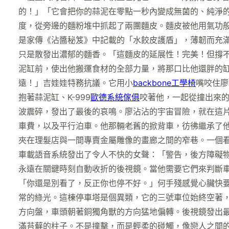
的！」「它會把你的蒜泥在零點一秒內變成無菌的、純淨
度，從旁邊的麵粉堆中抓起了兩團麵皮。麵皮被他用氣功
是家傳《沾醬秘笈》中記載的「水餃皮護盾」，薄韌而充
只是散發出濃郁的麵香。「這麵皮的延展性！完美！但撐不
泥缸前，使出他搬運食材的全部力量，將那口比他還胖的缸
遠！」吉娃娃特務抗議。它用小
backbone工學椅
嘴咬住廖
抱著蒜泥缸、K-999
歐德系統傢俱
咬著他，一起從撞出來
波震碎，發出了最後的哀鳴。廖沾沾的宇宙冒險，就在這
車費，以及平行泊車。他那輛老舊的掀背車，彷彿繼承了
夾在理髮店與一間專賣金屬雕像的畫廊之間的窄巷。一個
車載語音系統發出了令人不快的女聲：「警告，後方障礙
永遠在關鍵時刻自動收折的後視鏡。當他需要它們來判斷
「你還是別看了，反正你也停不好。」何手殘感覺心臟快
常的綠光。這棟停車塔是個異類，它的三號車位始終空著
方向盤，車頭朝著銅獨角獸的方向猛地偏轉。後視鏡發出
滿苔蘚的柱子。不是撞擊，而是輕柔的碰觸，像戀人之間