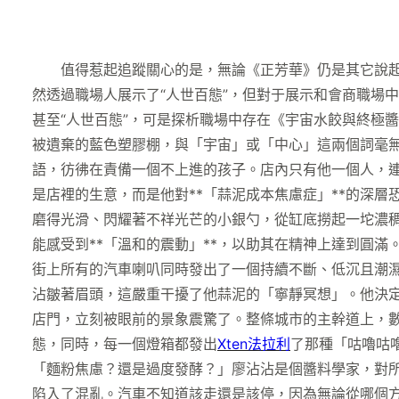
值得惹起追蹤關心的是，無論《正芳華》仍是其它說起的
然透過職場人展示了“人世百態”，但對于展示和會商職場
甚至“人世百態”，可是探析職場中存在《宇宙水餃與終極
被遺棄的藍色塑膠棚，與「宇宙」或「中心」這兩個詞毫
語，彷彿在責備一個不上進的孩子。店內只有他一個人，
是店裡的生意，而是他對**「蒜泥成本焦慮症」**的深
磨得光滑、閃耀著不祥光芒的小銀勺，從缸底撈起一坨濃
能感受到**「溫和的震動」**，以助其在精神上達到圓
街上所有的汽車喇叭同時發出了一個持續不斷、低沉且潮
沾皺著眉頭，這嚴重干擾了他蒜泥的「寧靜冥想」。他決
店門，立刻被眼前的景象震驚了。整條城市的主幹道上，
態，同時，每一個燈箱都發出
Xten法拉利
了那種「咕嚕咕
「麵粉焦慮？還是過度發酵？」廖沾沾是個醬料學家，對
陷入了混亂。汽車不知道該走還是該停，因為無論從哪個