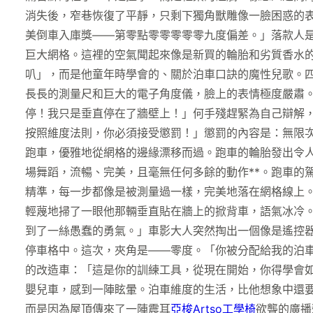
消失後，窄巷恢復了平靜，只剩下獨角獸雕像一臉困惑的
美倒車入庫獎——第零點零零零零零九度偏差。」落款人
巨大網格。這裡的空氣聞起來像是新買的輪胎和劣質香水
叭」，而是他童年時學會的、關於泊車口訣的魔性兒歌。
長長的測量尺和巨大的電子角度儀，臉上的表情極度嚴肅
停！我只是垂直停在了牆壁上！」何手殘趕緊為自己辯解
按照維度法則，你必須接受懲罰！」懲罰的內容是：無限次
跑車，優雅地從網格的邊緣漂移而過。跑車的輪胎發出令
場舞蹈，流暢、完美，且毫無任何多餘的動作**。跑車的
精準，每一步都像是被測量過一樣，完美地落在網格線上
輕蔑地掃了一眼他那輛垂直貼在牆上的掀背車，語氣冰冷
到了一絲愚蠢的勇氣。」車影大人突然掏出一個像是遙控
停車格中。這次，夾角是——零度。「你被分配給我的泊
的改造車：「這是你的訓練工具，從現在開始，你得學會
嬰兒車，感到一陣眩暈。泊車維度的生活，比他想象中還
而是因為屋頂傳來了一陣震耳
亞梭Artso工學椅
欲聾的廣播