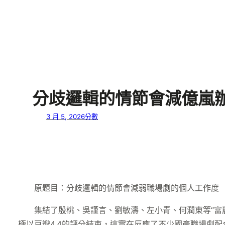
分歧邏輯的情節會減億嵐
3 月 5, 2026
分數
原題目：分歧邏輯的情節會減弱職場劇的個人工作度
集結了殷桃、吳謹言、劉敏濤、左小青、何潤東等“富麗
極以豆瓣4.4的評分結束，這實在反應了不少國產職場劇配合