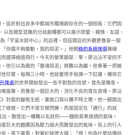
。這折射出良多中都城市職場劇存在的一個短板：它們固
像，以及類型混雜的分歧劇種都可以展示戀愛、親情、友誼，
為「宇宙水餃中心」的店裡，但這間店的外觀更像是一個
。「你還不夠靈動，我的蒜泥。」他輕
綠的系統傢俱
聲細
道而選擇繞道飛行。今天的營業額是：零。廖沾沾不安的不
去，他引以為傲的「靈魂蒜泥」將難以為繼。他拿著一把被
稀世珍寶，每隔三小時，他就要用手指彈一下缸邊，確保它
動升降桌
的世界開始發出一些不對勁的信號。首先是聲音。
的鳴笛聲，而像是一個巨大的、消化不良的胃在哀嚎。廖沾
笈》封面的皺衛生紙，塞進口袋以備不時之需。他一腳踏出
成了綠燈。它們不是交替閃爍，而是固定在「通行」的狀
冒出，散發出一種難以名狀的——麵粉蒸煮過頭的氣味。
極度巨大的麵團因為壓力過大而散發出的氣味。街上的行人
中央，搖下車窗，對著紅綠燈大喊：「喂！你為什麼咕嚕咕