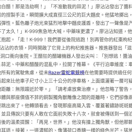
的白醋！那是浩劫啊！」「不准動我的蒜泥！」廖沾沾發出了醬
般的捏製手法，瞬間擴大成直徑三公尺的巨大麵皮。他猛地擲出
滿彈性。藍色離子炮光束猛烈地擊中麵皮護盾，發出了一聲像是
了太久！」K-999焦急地大喊，中藥味更濃了。廖沾沾知道，
抱起。「走！K-999！我們要從後院逃跑！別再管你的紅棗枸
沾沾的衣領，同時開啟了它背上的枸杞推進器。推進器發出「滋
的洞口衝向後院。王醋狂的醋罐機器人發出尖叫：「別想逃！醬
片蒜泥、中藥和醋酸的混亂中，拉開了帷幕。《平行泊車維度：
他所有的駕駛焦慮，從未
Razer雷蛇電競椅
在他需要時提供過任何
看起來比他車子尺寸小上三十公分的停車格，上面還灑著一層可
物距離：無限趨近於零。」「請考慮放棄治療。」他忽略了警告
車體與那座價值不菲的銅製獨角獸雕像之間的距離時，它們卻像
要跳出來了。他轉頭看去，發現那座高聳入雲、覆蓋著鏽跡斑斑
，並且傳說只要有人敢在它面前失敗十八次，就會被傳送到一個
最後的溫柔提醒：「再見，世界。」他沒有撞上獨角獸，但他那
的耳語。接著，一道濃郁的、像薄荷口香糖一樣的綠色光芒。猛