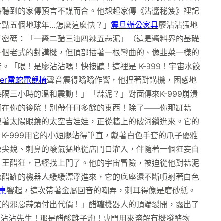
時聽到的家傳預言不謀而合。他想起家傳《沾醬秘笈》裡記
七點五個地球年…怎麼這麼快？」
震旦辦公家具
廖沾沾猛地
了密碼：「一醬二醋三油四辣五蒜泥」（這是醬料界的基礎
一個老式的對講機，但頂部插著一根彎曲的、像韭菜一樣的
「喂！是廖沾沾嗎！快接聽！這裡是 K-999！宇宙水餃
zer雷蛇電競椅
聲音震得嗡嗡作響，他捏著對講機，困惑地
三小時的溫和震動！」「蒜泥？」對面傳來K-999崩潰
們在你的後院！別帶任何多餘的東西！除了——你那缸蒜
戴著太陽眼鏡的太空吉娃娃，正從牆上的破洞鑽進來。它的
-999用它的小短腿站得筆直，戴著白色手套的爪子優雅
致尖銳、刺鼻的酸氣猛地從店門口灌入，伴隨著一個狂妄自
，王醋狂，已經找上門了。他的宇宙冒險，被迫從他對蒜泥
像醋罐的機器人緩緩漂浮進來，它的底座還不斷噴射著白色
降桌
響起，這次帶著金屬回音的嘲弄，刺耳得像是磨砂紙。
五的邪惡蒜頭付出代價！」醋罐機器人的頂端裂開，露出了
！沾沾先生！那是醋酸離子炮！專門用來溶解有機發酵物