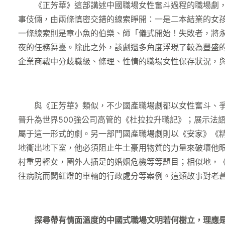
《正芳華》這部講述中國職場女性奮斗過程的職場劇，
事伎倆，由兩條慎密交錯的線索睜開：一是二本結業的女
一條線索則是章小魚的伯樂、師「儀式開始！失敗者，將
夜的任務舞臺。除此之外，該劇還多角度浮現了較為豐盛
企業商戰中分歧職級、條理、性情的職場女性保存狀況，
與《正芳華》類似，不少國產職場劇都以女性奮斗、爭奪
晉升為世界500強公司高管的《杜拉拉升職記》；展示法
屬于這一形式的劇。另一部門國產職場劇則以《安家》《精
地衝出地下室，他必須阻止牛土豪用物質的力量來破壞他
村重男輕女，圈外人插足的婚姻危機等等題目；相似地，《精
往病院而闖紅燈的車輛的行政處分等案例。這類故事對老
探尋帶有情面溫度的中國式職場文明若何樹立，理應是