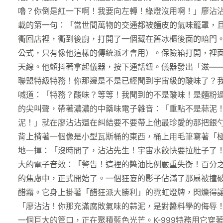
嚕？你倒是紅一下啊！我要向左轉！綠燈沒用啊！」廖沾
載的第一句：「當世間萬物的交通都被麵皮的氣味籠罩，
衝回店裡，衝到後廚，打開了一個藏在舊冰櫃後面的暗門
公式，只有像他這樣的傳統派才會用）。保險箱打開，裡
天線。他顫抖著拿起儀器，按下通話鈕。儀器發出「滋——
聯盟特級特務！你那邊是不是已經聞到宇宙級的酸味了？
喊道：「特務？酸味？等等！我聞到的不是酸味！是麵粉過
的尖叫聲，帶著濃濃的中藥味電子雜音：「重點不是蒜泥！
泥！」就在廖沾沾還在糾結要不要帶上他最珍愛的那把銀
背上揹著一個像是小型瓦斯桶的東西，桶上用毛筆寫著「極
地一揮：「沒時間了，沾沾先生！宇宙水餃快要拉肚子了
大的電子音效：「警告！這裡的醬油比例嚴重失衡！百分
的焦慮中，正式開始了。一個狂妄的影子佔滿了那扇被撞
醋霧。它身上掛著「醋狂派大勝利」的霓虹燈牌，閃爍得
「廖沾沾！你那充滿腐敗氣味的蒜泥，是對醬料學的侮辱
一個巨大的管口，正在聚積藍色光芒。K-999特務用它