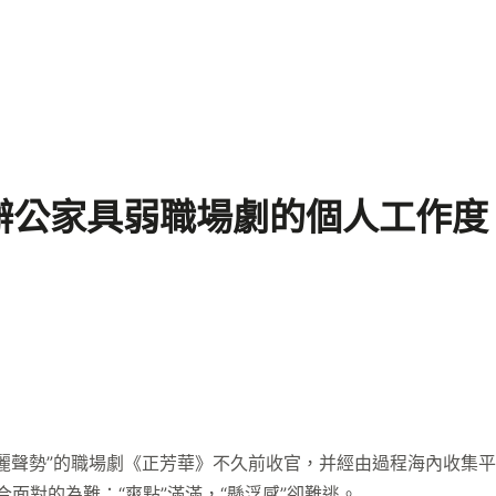
辦公家具弱職場劇的個人工作度
聲勢”的職場劇《正芳華》不久前收官，并經由過程海內收集平臺
面對的為難：“爽點”滿滿，“懸浮感”卻難逃。