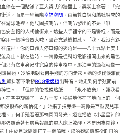
垂直停在一個貼滿了巨大獎狀的牆壁上。獎狀上寫著：「完
市街道，而是一望無際
幸福空間
、由無數白線和編號組成的
浮在游泳池裡。他試圖按喇叭，但喇叭發出的不是「叭
白色安全帽的人朝他衝來。這些人手裡拿的不是警棍，而是
警察用一個擴音器大喊，聲音充滿機械感。「我、我沒有斜
，在這裡，你的車體與停車線的夾角是——八十九點七度！
哭泣為止。就在這時，一輛像是從科幻電影裡開出來的黑色
一個只有它車身尺寸寬度的停車格中。那泊車的過程就像一
明護目鏡，冷酷地朝著何手殘的方向走來。她的步伐優雅而
拉利
顫抖著不敢發
ROG電競椅
出聲音。她走到何手殘面前，
純粹性。」「但你的後視鏡貼紙——『永不放棄』，讓我看
落，在空中旋轉了一百八十度，穩穩地停在了地面上的一個
都沒摸過的新信徒。」她指了指旁邊一輛像是巨型嬰兒車
位裡。」何手殘看著那輛閃閃發光、還在播放《小星星》的
他那張覆蓋著七層舊報紙的單人床上驚醒，不是因為鬧鐘，
意！由於月球剛剛打了一個噴嚏，您的戀愛機率從昨日的