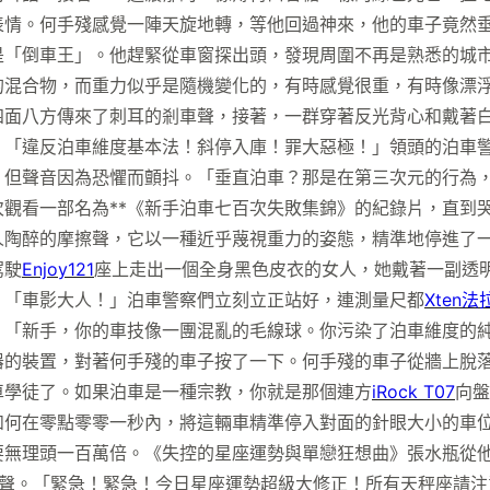
表情。何手殘感覺一陣天旋地轉，等他回過神來，他的車子竟然
是「倒車王」。他趕緊從車窗探出頭，發現周圍不再是熟悉的城
的混合物，而重力似乎是隨機變化的，有時感覺很重，有時像漂
四面八方傳來了刺耳的剎車聲，接著，一群穿著反光背心和戴著
。「違反泊車維度基本法！斜停入庫！罪大惡極！」領頭的泊車
，但聲音因為恐懼而顫抖。「垂直泊車？那是在第三次元的行為
觀看一部名為**《新手泊車七百次失敗集錦》的紀錄片，直到
人陶醉的摩擦聲，它以一種近乎蔑視重力的姿態，精準地停進了
駕駛
Enjoy121
座上走出一個全身黑色皮衣的女人，她戴著一副透
。「車影大人！」泊車警察們立刻立正站好，連測量尺都
Xten法
。「新手，你的車技像一團混亂的毛線球。你污染了泊車維度的
器的裝置，對著何手殘的車子按了一下。何手殘的車子從牆上脫
車學徒了。如果泊車是一種宗教，你就是那個連方
iRock T07
向盤
如何在零點零零一秒內，將這輛車精準停入對面的針眼大小的車
要無理頭一百萬倍。《失控的星座運勢與單戀狂想曲》張水瓶從
聲。「緊急！緊急！今日星座運勢超級大修正！所有天秤座請注