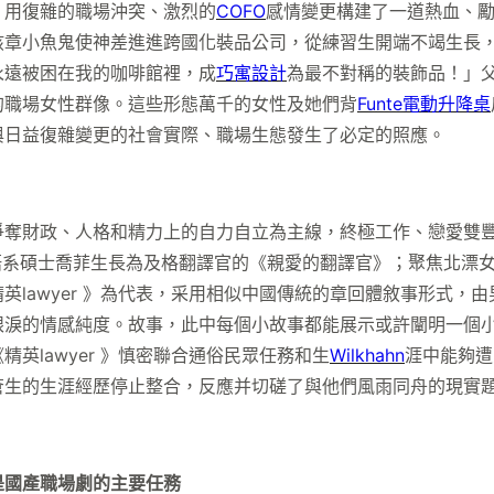
用復雜的職場沖突、激烈的
COFO
感情變更構建了一道熱血、
孩章小魚鬼使神差進進跨國化裝品公司，從練習生開端不竭生長
永遠被困在我的咖啡館裡，成
巧寓設計
為最不對稱的裝飾品！」
的職場女性群像。這些形態萬千的女性及她們背
Funte電動升降桌
與日益復雜變更的社會實際、職場生態發生了必定的照應。
財政、人格和精力上的自力自立為主線，終極工作、戀愛雙豐
語系碩士喬菲生長為及格翻譯官的《親愛的翻譯官》；聚焦北漂
英lawyer 》為代表，采用相似中國傳統的章回體敘事形式，
眼淚的情感純度。故事，此中每個小故事都能展示或許闡明一個
英lawyer 》慎密聯合通俗民眾任務和生
Wilkhahn
涯中能夠遭
蒼生的生涯經歷停止整合，反應并切磋了與他們風雨同舟的現實
國產職場劇的主要任務