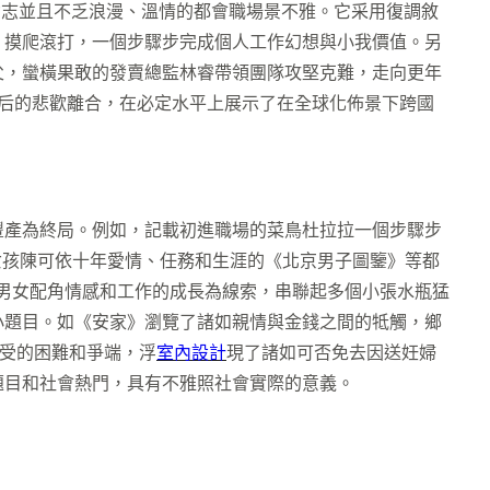
勵志並且不乏浪漫、溫情的都會職場景不雅。它采用復調敘
，摸爬滾打，一個步驟步完成個人工作幻想與小我價值。另
父，蠻橫果敢的發賣總監林睿帶領團隊攻堅克難，走向更年
后的悲歡離合，在必定水平上展示了在全球化佈景下跨國
產為終局。例如，記載初進職場的菜鳥杜拉拉一個步驟步
女孩陳可依十年愛情、任務和生涯的《北京男子圖鑒》等都
由男女配角情感和工作的成長為線索，串聯起多個小張水瓶猛
小題目。如《安家》瀏覽了諸如親情與金錢之間的牴觸，鄉
受的困難和爭端，浮
室內設計
現了諸如可否免去因送妊婦
題目和社會熱門，具有不雅照社會實際的意義。