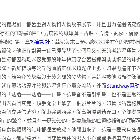
職場劇，都著重對人物和人物故事展示，并且出力描繪情感線
中存在的“職場題目”，力度卻稍顯單薄。古裝、言情、武俠、偶
醬料師》第一章
巧寓設計
：蒜泥與末日預兆廖沾沾坐在他那間被稱
無關係。他正在對著一缸已經發酵了七個月又七天的老蒜泥嘆氣
連蒼蠅都因為難以忍受那股陳年蒜頭混合著鐵鏽與淡淡絕望的味
層恐懼。新鮮蒜頭每公斤的價格正在以超光速上漲，如果再這樣下
稠的、顏色介於灰綠與土黃之間的發酵物。這蒜泥被他照顧得像
滿。就在廖沾沾專注於與蒜泥進行心靈交流時，外面
Standway電
濕的「咕嚕——咕嚕——」聲。這聲音不是引擎聲，也不是正常
定出去看個究竟，順手從桌上拿了一張髒兮兮的，印著《沾醬秘
數百個交通信號燈，從東邊到西邊，從高架橋到巷弄口，全部變
嚕」的聲音，並且有一層淡淡的、熱氣騰騰的白霧從燈箱的頂部
所有食物相關的氣味都極度敏感。他聞出來了，這是一種只有在
方向看，都是綠燈。一個穿著西裝的男人小心翼翼地把車停在路