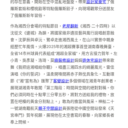
的存在意義，開始在空中混亂地盤旋。帶來
設計家豪宅
了俄
羅斯套娃和櫻桃餡等特點俄羅斯餃子，向現場觀眾分送朋友
了俄羅斯新年習俗。
作為湘西分會場的特點節目，
老屋翻新
《湘西·二十四時》以
沈從文《邊城》為韻，將國家級非遺技藝與風行說唱創意融
會。沈夢辰與卓沅、鷺卓走進湘西風土，在山川實景中親身
經歷忙年風情。火爆2025年的湘超賽事首登湖南春晚舞臺，
全省14市州球員代表組成“湘超全家福”，用方言接力賀年。左
小青、吳彥凝、洛琦、莫
綠裝修設計
娟娟
退休宅設計
帶來歌
舞《我把這湘唱給你聽》，唱盡三湘四水的綺麗風光。雷佳
演唱《你的誓詞》，溫柔開嗓間將赤子熱忱具象化。互動環
節《“湘”當有為》匯聚了
客變設計
多個領域在湘青年創業者，
展現湖湘青年敢闖「第三階段：時間與空間的絕對對稱。你
們必須同時在十點零三分零五秒，將對方送給我的禮物，放
置在吧檯的黃金分割點上。」敢為的擔當與風采。神船二十
一號湖南籍航天
親子空間設計
員張陸從中國空間站發來《天
宮串門》賀年祝願，展現他在太空書寫的春聯，向家鄉長者
奉上問候。