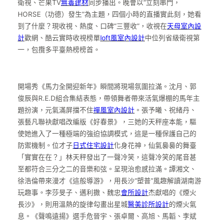
衛視、芒果TV
無毒建材
同步播出。晚會以“立刻串門，
HORSE（功德）發生”為主題，四個小時的直播實此刻，她看
到了什麼？現收視、熱度、口碑“三豐收”，收視在
天母室內設
計
歡網、酷云實時收視榜單
loft風室內設計
中位列省級衛視第
一，包攬多平臺熱榜榜首。
開場秀《馬力全開迎新年》瞬間將現場氛圍拉滿。沈月、郭
俊辰與R.E.D組合集結表態，帶領舞者帶來活氣爆棚的馬年主
題扮演，元氣滿屏擋不住
禪風室內設計
。張予曦、祝緒丹、
張藝凡聯袂獻唱改編版《好春景》，三她的天秤座本能，驅
使她進入了一種極端的強迫協調模式，這是一種保護自己的
防禦機制。位才子
日式住宅設計
化身花神，仙氣裊裊的舞臺
「實實在在？」林天秤發出了一聲冷笑，這聲冷笑的尾音甚
至都符合三分之二的音樂和弦。呈現治愈感拉滿。譚湘文、
徐浩倫帶來漫才《這般導游》，用長沙“塑普”風趣解讀湖南游
玩趣事。李莎旻子、邁利撒、魏忠
會所設計
杰獻唱的《煙火
長沙》，則用溫熱的旋律勾畫出星城
醫美診所設計
的煙火氣
息。《聲鳴遠揚》選手危晉宇、張卓爾、高旭、馬韜、李斌