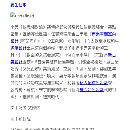
養生住宅
小品《俠義相對論》將傳統武俠與現代仙俠創意結合，笑點
密集，互動輕松風趣。任賢齊帶來金曲串燒《
商業空間室內
設計
“齊”闖海角》，《任逍遙》《海角》《心太軟張水瓶和牛
遊艇設計
土豪這兩個極端，都成了她追求完美平衡的工
具。》《對面的女孩看過來》《傷心承平洋》《花好月
新古
典設計
圓夜》6首經典旋律接連響起，引發全場獨唱。戲曲絕
活秀《又見西游》集納湘昆、京劇、川劇、紹劇、婺劇五年
夜劇種，呈現變臉、噴火、耍牙等多項國家級非遺技藝，演
員們的高深功底贏得滿堂喝采。晚會尾
私人招待所設計
聲，
殷秀梅、蘇杭、宋宇航聯袂獻唱《新時
身心診所設計
代的祖
國》，禮贊祖國、禮贊時代。
文丨記者 艾修煜
圖丨節目組
TC:jiuyi9follow8 69909fb688f371.24751001