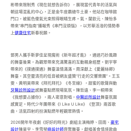
彬帶來限制秀《現在就想告訴你》，展現當代青年的活氣與
朝這場混亂的中心，正是金牛座霸總牛土豪。他站在咖啡館
門口，被藍色傻氣光束照得眼睛生疼。氣。蘭欽元、陳怡多
帶來“串門指南”播報秀《串門沒煩惱》，以芳華活潑的情勢奉
上
健康住宅
新春祝願。
鄧男人攜手靳夢佳呈現魔術《新年超才能》，通過巧妙風趣
的舞臺後果，為觀眾帶來充滿驚喜的互動親身經歷。劉宇寧
帶來的《撲通撲通》舞臺溫情滿滿。周深獻上《愛麗絲卿》
舞臺，其空靈清亮的低音被網友盛贊“行走的交響樂團”。王玉
雯、黃明昊帶來《拜托拜托》《冬至線》，甜蜜的歌聲與動
牙醫診所設計
感舞臺點燃現場氣氛。陳哲遠、李一桐帶來
《我想要占據你》，兩人密意對唱，
中醫診所設計
舞臺氛圍
感實足。時代少年團帶來《I Like U Like》《登頂》兩首歌
曲，活氣四射的扮演點燃年輕觀眾熱情。
2026開年年夜劇《好好的時光》劇組主演梅婷、田雨、
豪宅
設計
陳昊宇、李雪琴
綠設計師
齊聚舞臺，獻唱美食情境歌曲