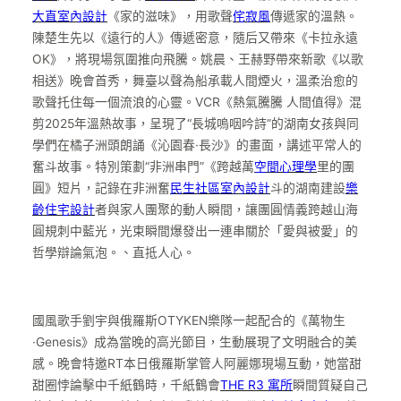
大直室內設計
《家的滋味》，用歌聲
侘寂風
傳遞家的溫熱。
陳楚生先以《遠行的人》傳遞密意，隨后又帶來《卡拉永遠
OK》，將現場氛圍推向飛騰。姚晨、王赫野帶來新歌《以歌
相送》晚會首秀，舞臺以聲為船承載人間煙火，溫柔治愈的
歌聲托住每一個流浪的心靈。VCR《熱氣騰騰 人間值得》混
剪2025年溫熱故事，呈現了“長城嗚咽吟詩”的湖南女孩與同
學們在橘子洲頭朗誦《沁園春·長沙》的畫面，講述平常人的
奮斗故事。特別策劃“非洲串門”《跨越萬
空間心理學
里的團
圓》短片，記錄在非洲奮
民生社區室內設計
斗的湖南建設
樂
齡住宅設計
者與家人團聚的動人瞬間，讓團圓情義跨越山海
圓規刺中藍光，光束瞬間爆發出一連串關於「愛與被愛」的
哲學辯論氣泡。、直抵人心。
國風歌手劉宇與俄羅斯OTYKEN樂隊一起配合的《萬物生
·Genesis》成為當晚的高光節目，生動展現了文明融合的美
感。晚會特邀RT本日俄羅斯掌管人阿麗娜現場互動，她當甜
甜圈悖論擊中千紙鶴時，千紙鶴會
THE R3 寓所
瞬間質疑自己