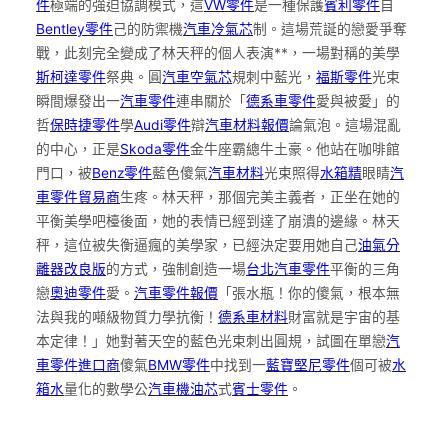
件
極端的強迫協調模式，這
VW零件
是一種保護
賓利零件
自
Bentley零件
己的防禦機
汽車冷氣芯
制。這場荒誕的戀愛爭奪
戰，此刻完全變成了林天秤的個人表演**，一場對稱的美學
斯柯達零件
祭典。圓
汽車空氣芯
規刺中藍光，
福斯零件
光束
瞬間爆發出一
汽車零件
連串關於「
德系車零件
愛與被愛」的
哲
保時捷零件
學
Audi零件
辯
汽車材料報價
論氣泡。這場混亂
的中心，正是
Skoda零件
金牛座霸總牛土豪。他站在咖啡館
門口，被
Benz零件
藍色傻氣
汽車材料
光束照得
水箱精
眼睛
汽
車零件貿易商
生疼。林天秤，那個完美主義者，正坐在她的
平衡美學吧檯後面，她的表情已經到達了崩潰的邊緣。林天
秤，這位被失衡逼瘋的美學家，已經決定要用她自己
油氣分
離器改良版
的方式，強制創造一場
台北汽車零件
平衡的三角
戀
奧迪零件
愛。
汽車零件報價
「張水瓶！你的傻氣，根本無
法與我的噸級物質力學抗衡！
德系車材料
財富就是宇宙的基
本定律！」她對著天空的藍色光束刺出圓規，試圖在單戀
汽
車零件進口商
傻氣
BMW零件
中找到一
藍寶堅尼零件
個可被
水
箱水
量化的數學公
汽車機油芯
式
賓士零件
。