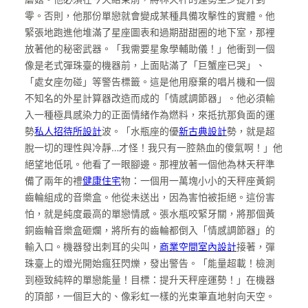
零。否則，他那份單戀就會變成某種具備攻擊性的實體。他
緊張地跑進他堆滿了星座圖表和過期甜甜圈的地下室，那裡
放著他的秘密武器。「我需要星象學輔助儀！」他衝到一個
像是老式彈珠臺的機器前，上面貼滿了「巨蟹座已哭」、
「處女座勿碰」等警告標籤。這是他用廢棄的唱片機和一個
不知名的外星計算器改造而成的「情感調節器」。他必須輸
入一種極具感染力的正面情緒作為燃料，來抵抗那負面的運
勢
私人招待所設計
波。「水瓶座的優
新古典設計
勢，就是超
脫一切的理性與冷靜…才怪！我只有一腔熱血的傻氣啊！」他
絕望地低吼。他看了一眼腳邊。那裡放著一個他為林天秤準
備了兩年的禮
健康住宅
物：一個用一萬塊小小的天秤座黃銅
齒輪組成的音樂盒。他從未送出，因為害怕被拒絕。這份害
怕，就是純度最高的單戀情感。張水瓶咬緊牙關，將那個黃
銅齒輪音樂盒砸爛，將所有的齒輪都倒入「情感調節器」的
輸入口。機器發出刺耳的尖叫，
商業空間室內設計
接著，彈
珠臺上的燈光開始瘋狂閃爍，發出警告。「能量超載！檢測
到極致純粹的單戀能量！目標：提升天秤座運勢！」在機器
的頂部，一個巨大的、像彩虹一樣的光束筆直地射向天空。