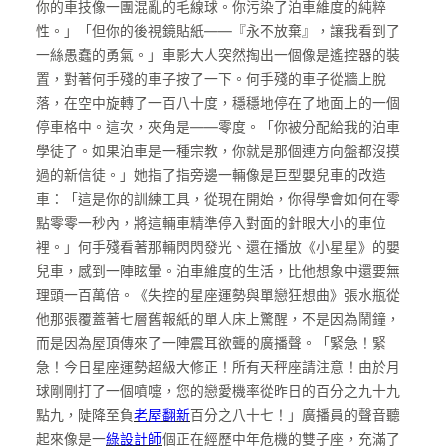
你的車技像一團混亂的毛線球。你污染了泊車維度的純粹
性。」「但你的後視鏡貼紙——『永不放棄』，讓我看到了
一絲愚蠢的勇氣。」車影大人突然掏出一個像是遙控器的裝
置，對著何手殘的車子按了一下。何手殘的車子從牆上脫
落，在空中旋轉了一百八十度，穩穩地停在了地面上的一個
停車格中。這次，夾角是——零度。「你被分配給我的泊車
學徒了。如果泊車是一種宗教，你就是那個連方向盤都沒摸
過的新信徒。」她指了指旁邊一輛像是巨型嬰兒車的改造
車：「這是你的訓練工具，從現在開始，你得學會如何在零
點零零一秒內，將這輛車精準停入對面的針眼大小的車位
裡。」何手殘看著那輛閃閃發光、還在播放《小星星》的嬰
兒車，感到一陣眩暈。泊車維度的生活，比他想象中還要無
理頭一百萬倍。《失控的星座運勢與單戀狂想曲》張水瓶從
他那張覆蓋著七層舊報紙的單人床上驚醒，不是因為鬧鐘，
而是因為屋頂傳來了一陣震耳欲聾的廣播聲。「緊急！緊
急！今日星座運勢超級大修正！所有天秤座請注意！由於月
球剛剛打了一個噴嚏，您的戀愛機率從昨日的百分之九十九
點九，陡降至負
老屋翻新
百分之八十七！」廣播員的聲音聽
起來像是一
綠設計師
個正在經歷中年危機的雙子座，充滿了