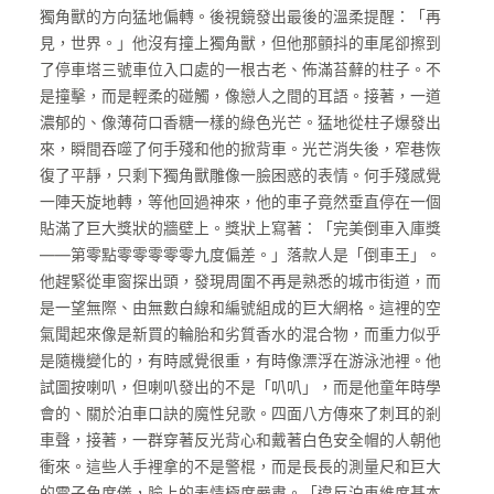
獨角獸的方向猛地偏轉。後視鏡發出最後的溫柔提醒：「再
見，世界。」他沒有撞上獨角獸，但他那顫抖的車尾卻擦到
了停車塔三號車位入口處的一根古老、佈滿苔蘚的柱子。不
是撞擊，而是輕柔的碰觸，像戀人之間的耳語。接著，一道
濃郁的、像薄荷口香糖一樣的綠色光芒。猛地從柱子爆發出
來，瞬間吞噬了何手殘和他的掀背車。光芒消失後，窄巷恢
復了平靜，只剩下獨角獸雕像一臉困惑的表情。何手殘感覺
一陣天旋地轉，等他回過神來，他的車子竟然垂直停在一個
貼滿了巨大獎狀的牆壁上。獎狀上寫著：「完美倒車入庫獎
——第零點零零零零零九度偏差。」落款人是「倒車王」。
他趕緊從車窗探出頭，發現周圍不再是熟悉的城市街道，而
是一望無際、由無數白線和編號組成的巨大網格。這裡的空
氣聞起來像是新買的輪胎和劣質香水的混合物，而重力似乎
是隨機變化的，有時感覺很重，有時像漂浮在游泳池裡。他
試圖按喇叭，但喇叭發出的不是「叭叭」，而是他童年時學
會的、關於泊車口訣的魔性兒歌。四面八方傳來了刺耳的剎
車聲，接著，一群穿著反光背心和戴著白色安全帽的人朝他
衝來。這些人手裡拿的不是警棍，而是長長的測量尺和巨大
的電子角度儀，臉上的表情極度嚴肅。「違反泊車維度基本