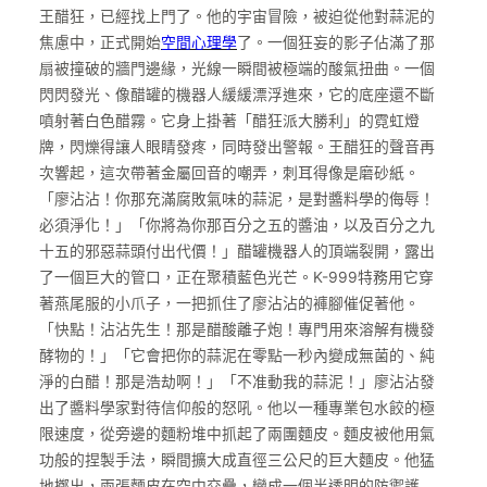
王醋狂，已經找上門了。他的宇宙冒險，被迫從他對蒜泥的
焦慮中，正式開始
空間心理學
了。一個狂妄的影子佔滿了那
扇被撞破的牆門邊緣，光線一瞬間被極端的酸氣扭曲。一個
閃閃發光、像醋罐的機器人緩緩漂浮進來，它的底座還不斷
噴射著白色醋霧。它身上掛著「醋狂派大勝利」的霓虹燈
牌，閃爍得讓人眼睛發疼，同時發出警報。王醋狂的聲音再
次響起，這次帶著金屬回音的嘲弄，刺耳得像是磨砂紙。
「廖沾沾！你那充滿腐敗氣味的蒜泥，是對醬料學的侮辱！
必須淨化！」「你將為你那百分之五的醬油，以及百分之九
十五的邪惡蒜頭付出代價！」醋罐機器人的頂端裂開，露出
了一個巨大的管口，正在聚積藍色光芒。K-999特務用它穿
著燕尾服的小爪子，一把抓住了廖沾沾的褲腳催促著他。
「快點！沾沾先生！那是醋酸離子炮！專門用來溶解有機發
酵物的！」「它會把你的蒜泥在零點一秒內變成無菌的、純
淨的白醋！那是浩劫啊！」「不准動我的蒜泥！」廖沾沾發
出了醬料學家對待信仰般的怒吼。他以一種專業包水餃的極
限速度，從旁邊的麵粉堆中抓起了兩團麵皮。麵皮被他用氣
功般的捏製手法，瞬間擴大成直徑三公尺的巨大麵皮。他猛
地擲出，兩張麵皮在空中交疊，變成一個半透明的防禦護