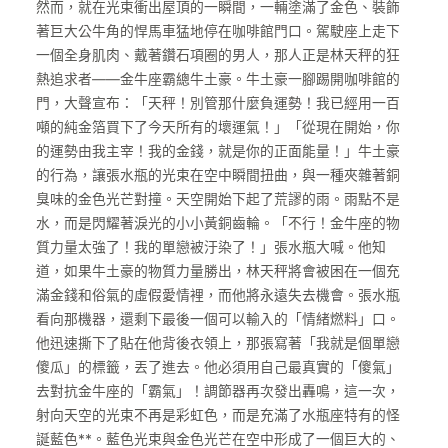
然而，就在光束衝出屋頂的一瞬間，一輛塗滿了金色、裝飾
著巨大公牛角的悍馬車猛地停在咖啡館門口。駕駛座上走下
一個全身肌肉、戴著鑽石項圈的男人，那人正是林天秤的狂
熱追求者——金牛座霸總牛土豪。牛土豪一腳踢開咖啡館的
門，大聲宣布：「天秤！別管那什麼負運勢！我已經用一百
噸的純金箔買下了今天所有的壞運氣！」「從現在開始，你
的運勢由我主宰！我的金錢，就是你的正面能量！」牛土豪
的行為，讓張水瓶的光束在空中瞬間扭曲，與一種夾雜著銅
臭味的金色光芒對撞。天空開始下起了荒謬的雨。雨點不是
水，而是閃耀著淚光的小小黃銅齒輪。「不行！金牛座的物
質力量太強了！我的單戀被汙染了！」張水瓶大喊。他知
道，如果牛土豪的物質力量勝出，林天秤將會被困在一個充
滿金錢和俗氣的虛假愛情裡，而他將永遠失去機會。張水瓶
看向那機器，還剩下最後一個可以輸入的「情緒燃料」口。
他迅速撕下了貼在他背後衣領上，那張寫著「我就是個單戀
傻瓜」的標籤，丟了進去。他必須用自己最真實的「傻氣」
去對抗金牛座的「霸氣」！調節器再次發出轟鳴，這一次，
射向天空的光束不再是彩虹色，而是充滿了水瓶座特有的怪
誕藍色**。藍色光束與金色光芒在空中形成了一個巨大的、