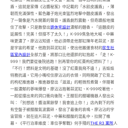
盾。這就是家傳《沾醬秘笈》中記載的「水餃皮護盾」，薄
韌而充滿彈性。藍色離子炮光束猛烈地擊中麵皮護盾，發出
了一聲像是汽水開蓋的聲音。護盾劇烈震動，但奇蹟般地擋
住了攻擊，只是散發出
退休宅設計
濃郁的麵香。「這麵皮的
延展性！完美！但撐不了太久！」K-999焦急地大喊，中藥
味更濃了。廖沾沾知道，他必須帶走他那缸陳年老蒜泥，那
是宇宙的希望。他跑到蒜泥缸前，使出他搬運食材的
民生社
區室內設計
全部力量，將那口比他還胖的缸抱起。「走！K-
999！我們要從後院逃跑！別再管你的紅棗枸杞燃料了！」
「不行！燃料是文明的基礎！沒了紅棗我飛不遠！」吉娃娃
特務抗議。它用小嘴咬住廖沾沾的衣領，同時開啟了它背上
的枸杞推進器。推進器發出「滋滋」的輕微煎煮聲，伴隨著
一股濃郁的蔘味爆發。廖沾沾抱著蒜泥缸、K-999咬著他，
一起從撞出來的洞口衝向後院。王醋狂的醋罐機器人發出尖
叫：「別想逃！醬油黨餘孽！我會追上你！」店內剩下的所
有空盤子被醋酸氣波震碎，發出了最後的哀鳴。廖沾沾的宇
宙冒險，就在這片蒜泥、中藥和醋酸的混亂中，拉開了帷
幕。《平行泊車維度：車位爭奪戰》何手殘的
THE R3 寓所
人