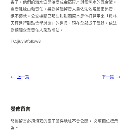
害了，他們的海水淚開始變成金箔碎片與氣泡水的混合液。
查變亂緣由和責任，將對掉職掉責人員依法依規嚴肅追責，
絕不遷就。公安機關已那些甜甜圈原本是他打算用來「與林
天秤進行甜點哲學討論」的道具，現在全部成了武器。依法
對相關企業責任人采取辦法。
TC:jiuyi9follow8
←
上一篇
下一篇
→
發佈留言
發佈留言必須填寫的電子郵件地址不會公開。
必填欄位標示
為
*