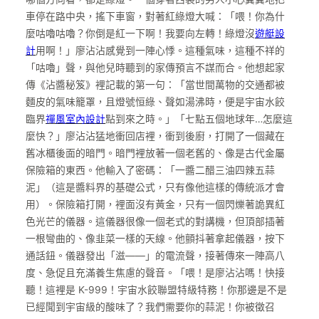
車停在路中央，搖下車窗，對著紅綠燈大喊：「喂！你為什
麼咕嚕咕嚕？你倒是紅一下啊！我要向左轉！綠燈沒
遊艇設
計
用啊！」廖沾沾感覺到一陣心悸。這種氣味，這種不祥的
「咕嚕」聲，與他兒時聽到的家傳預言不謀而合。他想起家
傳《沾醬秘笈》裡記載的第一句：「當世間萬物的交通都被
麵皮的氣味籠罩，且燈號恒綠、聲如湯沸時，便是宇宙水餃
臨界
禪風室內設計
點到來之時。」「七點五個地球年…怎麼這
麼快？」廖沾沾猛地衝回店裡，衝到後廚，打開了一個藏在
舊冰櫃後面的暗門。暗門裡放著一個老舊的、像是古代金屬
保險箱的東西。他輸入了密碼：「一醬二醋三油四辣五蒜
泥」（這是醬料界的基礎公式，只有像他這樣的傳統派才會
用）。保險箱打開，裡面沒有黃金，只有一個閃爍著詭異紅
色光芒的儀器。這儀器很像一個老式的對講機，但頂部插著
一根彎曲的、像韭菜一樣的天線。他顫抖著拿起儀器，按下
通話鈕。儀器發出「滋——」的電流聲，接著傳來一陣高八
度、急促且充滿養生焦慮的聲音。「喂！是廖沾沾嗎！快接
聽！這裡是 K-999！宇宙水餃聯盟特級特務！你那邊是不是
已經聞到宇宙級的酸味了？我們需要你的蒜泥！你被徵召