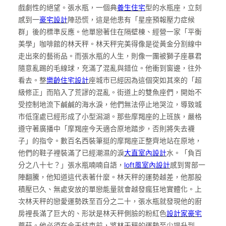
戲劇性的絕望。張水瓶，一個典
養生住宅
型的水瓶座，立刻
感到一
豪宅設計
陣恐慌，這是他患有「星座預報壓力症候
群」後的標準反應。他單戀著住在隔壁棟、經營一家「平衡
美學」咖啡館的林天秤。林天秤完美得像是從黃金分割線中
走出來的藝術品。而張水瓶的人生，則像一團被獅子座暴君
隨意亂踢的毛線球，充滿了混亂與錯位。他衝到窗邊，往外
看去。整
樂齡住宅設計
座城市已經因為這個突如其來的「超
級修正」而陷入了荒謬的混亂。街道上的雙魚座們，開始不
受控制地流下鹹鹹的海水淚，他們無法停止地哭泣，導致城
市低窪處已經形成了小型潟湖。那些摩羯座的上班族，嚴格
遵守著廣播中「摩羯座今天適合原地踏步，否則將失去襪
子」的指令。數百名西裝筆挺的摩羯座正整齊地站在原地，
他們的鞋子裡裝滿了已經潮濕的淚
大直室內設計
水。「負百
分之八十七？」張水瓶喃喃自語，
loft風室內設計
感到胃部一
陣翻騰，他知道這代表著什麼。林天秤的運勢越差，他那股
積壓已久、無處安放的單戀能量就會越發瘋狂地實體化。上
次林天秤的戀愛運勢跌至百分之二十，張水瓶就發現他的廚
房裡長滿了巨大的、形狀是林天秤側臉的粉紅色
設計家豪宅
蘑菇。他必須在今天結束前，將林天秤的運勢至少提升到