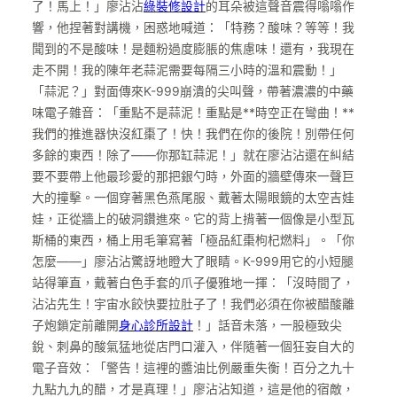
了！馬上！」廖沾沾
綠裝修設計
的耳朵被這聲音震得嗡嗡作
響，他捏著對講機，困惑地喊道：「特務？酸味？等等！我
聞到的不是酸味！是麵粉過度膨脹的焦慮味！還有，我現在
走不開！我的陳年老蒜泥需要每隔三小時的溫和震動！」
「蒜泥？」對面傳來K-999崩潰的尖叫聲，帶著濃濃的中藥
味電子雜音：「重點不是蒜泥！重點是**時空正在彎曲！**
我們的推進器快沒紅棗了！快！我們在你的後院！別帶任何
多餘的東西！除了——你那缸蒜泥！」就在廖沾沾還在糾結
要不要帶上他最珍愛的那把銀勺時，外面的牆壁傳來一聲巨
大的撞擊。一個穿著黑色燕尾服、戴著太陽眼鏡的太空吉娃
娃，正從牆上的破洞鑽進來。它的背上揹著一個像是小型瓦
斯桶的東西，桶上用毛筆寫著「極品紅棗枸杞燃料」。「你
怎麼——」廖沾沾驚訝地瞪大了眼睛。K-999用它的小短腿
站得筆直，戴著白色手套的爪子優雅地一揮：「沒時間了，
沾沾先生！宇宙水餃快要拉肚子了！我們必須在你被醋酸離
子炮鎖定前離開
身心診所設計
！」話音未落，一股極致尖
銳、刺鼻的酸氣猛地從店門口灌入，伴隨著一個狂妄自大的
電子音效：「警告！這裡的醬油比例嚴重失衡！百分之九十
九點九九的醋，才是真理！」廖沾沾知道，這是他的宿敵，