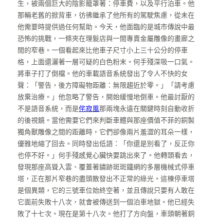
生，被兩個巨大的陰影籠罩著：停車費，以及平行泊車。他
那輛老舊的掀背車，彷彿繼承了他所有的駕駛焦慮，從未在
他需要時提供過任何幫助。今天，他面臨的是城市傳說中最
恐怖的挑戰，一條夾在理髮店與一間專賣金屬雕像的畫廊之
間的窄巷。一個看起來比他車子尺寸小上三十公分的停車
格，上面還灑著一層可疑的白色粉末。何手殘深吸一口氣。
將車子打了倒檔。他的車載語音系統發出了令人不快的女
聲：「警告，後方障礙物距離：無限趨近於零。」「請考慮
放棄治療。」他忽略了警告，開始緩慢地倒車。他最討厭的
不是語音系統，而是
侘寂風
那兩塊永遠在關鍵時刻自動收折
的後視鏡。當他需要它們來判斷車體與那座價值不菲的銅製
獨角獸雕像之間的距離時，它們卻像兩片羞澀的耳朵一樣，
優雅地縮了回去。同時發出低語：「你還是別看了，反正你
也停不好。」何手殘感覺心臟快要跳出來了。他轉頭看去，
發現那座高聳入雲、覆蓋著鏽跡斑斑鐵網的多層機械式停車
塔，正在那片窄巷的盡頭散發出不正常的綠光。這棟停車塔
是個異類，它的三號車位始終空著，並且傳說只要有人敢在
它面前失敗十八次，就會被傳送到一個泊車地獄。他已經失
敗了十七次。現在是第十八次。他打了方向盤，車頭朝著銅