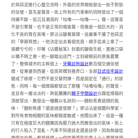
於與蒜泥進行心靈交流時，外面的世界開始發出一些不對勁
的信號。首先是聲音。街上所有的汽車喇叭同時發出了一個
持續不斷、低沉且潮濕的「咕嚕——咕嚕——」聲。這聲音
不是引擎聲，也不是正常的鳴笛聲，而像是一個巨大的、消
化不良的胃在哀嚎。廖沾沾皺著眉頭，這嚴重干擾了他蒜泥
的「寧靜冥想」。他決定出去看個究竟，順手從桌上拿了一
張髒兮兮的，印著《沾醬秘笈》封面的皺衛生紙，塞進口袋
以備不時之需。他一腳踏出店門，立刻被眼前的景象震驚
了。整條城市的主幹道上，
牙醫診所設計
數百個交通信號
燈，從東邊到西邊，從高架橋到巷弄口，全部
日式住宅設計
變成了綠燈。它們不是交替閃爍，而是固定在「通行」的狀
態，同時，每一個燈箱都發出了那種「咕嚕咕嚕」的聲音，
並且有一層淡淡的、熱氣騰騰的
親子空間設計
白霧從燈箱的
頂部冒出，散發出一種難以名狀的——麵粉蒸煮過頭的氣
味。「麵粉焦慮？還是過度發酵？」廖沾沾是個醬料學家，
對所有食物相關的氣味都極度敏感。他聞出來了，這是一種
只有在極度巨大的麵團因為壓力過大而散發出的氣味。街上
的行人陷入了混亂。汽車不知道該走還是該停，因為無論從
哪個方向看，都是綠燈。一個穿著西裝的男人小心翼翼地把