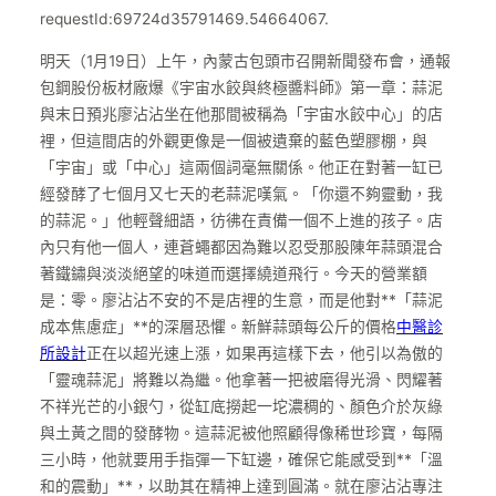
requestId:69724d35791469.54664067.
明天（1月19日）上午，內蒙古包頭市召開新聞發布會，通報
包鋼股份板材廠爆《宇宙水餃與終極醬料師》第一章：蒜泥
與末日預兆廖沾沾坐在他那間被稱為「宇宙水餃中心」的店
裡，但這間店的外觀更像是一個被遺棄的藍色塑膠棚，與
「宇宙」或「中心」這兩個詞毫無關係。他正在對著一缸已
經發酵了七個月又七天的老蒜泥嘆氣。「你還不夠靈動，我
的蒜泥。」他輕聲細語，彷彿在責備一個不上進的孩子。店
內只有他一個人，連蒼蠅都因為難以忍受那股陳年蒜頭混合
著鐵鏽與淡淡絕望的味道而選擇繞道飛行。今天的營業額
是：零。廖沾沾不安的不是店裡的生意，而是他對**「蒜泥
成本焦慮症」**的深層恐懼。新鮮蒜頭每公斤的價格
中醫診
所設計
正在以超光速上漲，如果再這樣下去，他引以為傲的
「靈魂蒜泥」將難以為繼。他拿著一把被磨得光滑、閃耀著
不祥光芒的小銀勺，從缸底撈起一坨濃稠的、顏色介於灰綠
與土黃之間的發酵物。這蒜泥被他照顧得像稀世珍寶，每隔
三小時，他就要用手指彈一下缸邊，確保它能感受到**「溫
和的震動」**，以助其在精神上達到圓滿。就在廖沾沾專注