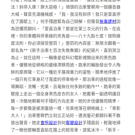
法！斜停入庫！罪大惡極！」領頭的泊車警察用一個擴音器
大喊，聲音充滿機械感。「我、我沒有斜停！我只是垂直停
在了牆壁上！」何手殘趕緊為自己辯解，但聲音
無毒建材
因
為恐懼而顫抖。「垂直泊車？那是在第三次元的行為，在這
裡，你的車體與停車線的夾角是——八十九點七度！按照維
度法則，你必須接受懲罰！」懲罰的內容是：無限次觀看一
部名為**《新手泊車七百次失敗集錦》的紀錄片，直到哭泣
為止。就在這時，一輛像是從科幻電影裡開出來的黑色跑
車，優雅地從網格的邊緣漂移而過。跑車的輪胎發出令人陶
醉的摩擦聲，它以一種近乎蔑視重力的姿態，精準地停進了
一個只有它車身尺寸寬度的停車格中。那泊車的過程就像一
場舞蹈，流暢、完美，且毫無任何多餘的動作**。跑車的駕
駛座上走出一個全身黑色皮衣的女人，她戴著一副透明護目
鏡，冷酷地朝著何手殘的方向走來。她的步伐優雅而精準，
每一步都像是被測量過一樣，完美地落在網格線上。「車影
大人！」泊車警察們立刻立正站好，連測量尺都顫抖著不敢
發出聲音。她走
會所設計
到何
客變設計
手殘面前，輕蔑地掃
了一眼他那輛垂直貼在牆上的掀背車，語氣冰冷。「新手，