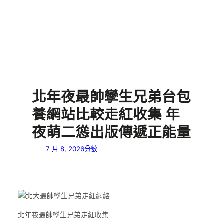
北年夜最帥孿生兄弟台包
養網站比較走紅收集 年
夜萌二慫出版傳遞正能量
7 月 8, 2026
分數
北年夜最帥孿生兄弟走紅收集