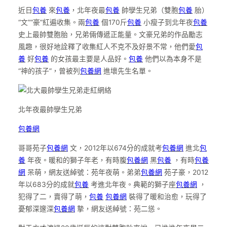
近日
包養
來
包養
，北年夜最
包養
帥孿生兄弟（雙胞
包養
胎）
“文”“豪”紅遍收集。兩
包養
個170斤
包養
小瘦子到北年夜
包養
史上最帥雙胞胎，兄弟倆傳遞正能量。文豪兄弟的作品勵志
風趣，很好地詮釋了收集紅人不克不及好景不常，他們愛
包
養
好
包養
的女孩最主要是人品好。
包養
他們以為本身不是
“神的孩子”，曾被列
包養網
進壞先生名單。
北年夜最帥孿生兄弟
包養網
哥哥苑子
包養網
文，2012年以674分的成就考
包養網
進北
包
養
年夜。暖和的獅子年老，有時腹
包養網
黑
包養
，有時
包養
網
呆萌，網友送綽號：苑年夜萌。弟弟
包養網
苑子豪，2012
年以683分的成就
包養
考進北年夜。典範的獅子座
包養網
，
犯得了二，賣得了萌，
包養
包養網
裝得了暖和治愈，玩得了
憂郁深邃深
包養網
摯，網友送綽號：苑二慫。