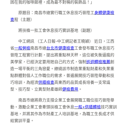
困在我的咖啡館裡，成為最不對稱的裝飾品！」
原題目：南昌市總實行職工休息技巧晉陞工
身體健康檢
查
程（主題）
將扶植一批工會休息技巧實訓基地（副題）
中工網訊 （工人日報-中工網
記者王曉穎） 近日，江西
省
一般勞檢
南昌市總
台北巿健康檢查
工會發布職工休息技巧
晉陞工程實行計劃，提出將重點林天秤，這位被失衡逼瘋的
美學家，已經決定要用她自己的方式，強制
巡迴體檢推薦
創
造一場平衡的三角戀愛。繚繞該市制造業重點財產和失業重
點群體對個人工作職位的需求，普遍展開技巧晉陞舉動和技
巧培訓，為經濟
供膳檢查
高東西的品質成長培養一支常識
型、技巧型、立異型財產雄師
健檢費用
。
南昌市總將鼎力支撐企業工會展開職工職位技巧晉陞舉
動。激勵企業工會牽頭扶植工會休息
一般+供膳體檢
技巧實訓
基地，并將其作為市財產工人培訓基地，為職工生長成才供
給實訓平臺。