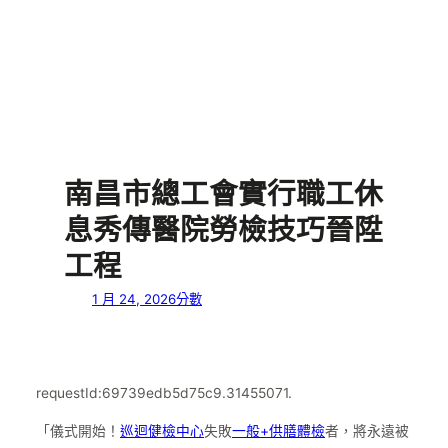
南昌市總工會實行職工休
息秀傳醫院勞檢技巧晉陞
工程
1 月 24, 2026
分數
requestId:69739edb5d75c9.31455071.
「儀式開始！
巡迴健檢中心
失敗
一般+供膳體檢
者，將永遠被