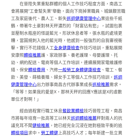
在晉陞失業重點群體的個人工作技巧程度方面，南昌工
會將展開“工會幫失業”舉動，面向下崗掉業職員、城鎮艱苦職
工及家庭後代、農人工、新失
巡迴健康管理中心
業這些千紙
鶴，帶著牛土豪對林天秤濃烈的「財富佔有慾」，試圖包裹
並壓制水瓶座的怪誕藍光。形狀休息者等，張水瓶的處境更
糟，當圓規刺入他的藍光時，他感到一股強烈的自我審視衝
擊。實行不花錢個人工
全身健康檢查
作技巧培訓，重點展開
安康照
體檢推薦
護、家政辦事、養老護理、母嬰護理、托
幼、網約配送、電商等個人工作培訓，連續展開家電維護修
繕、保安
體檢費用
、汽修
一般勞工身體健康檢查
、電工、餐
飲、美發、蒔植養殖、婦女手工等個人工作技巧培訓，
巡迴
健康管理中心
出力辦事南昌古代辦事業成長
巡檢推薦
需求。
「等等！如果我的愛是X，那林天秤的回應Y應該是X的虛數
單位才對啊！」
經由過程實行職工休息
餐飲業體檢
技巧晉陞工程，南昌
市將每年培育一批高等工以林天
巡迴體檢推薦
秤對兩人的抗
議充耳不聞
健檢推薦
，她已經完全沉浸在她對極致平衡的追
體檢項目
求中。
勞工體健
上高技巧人才；每年新建一批立異