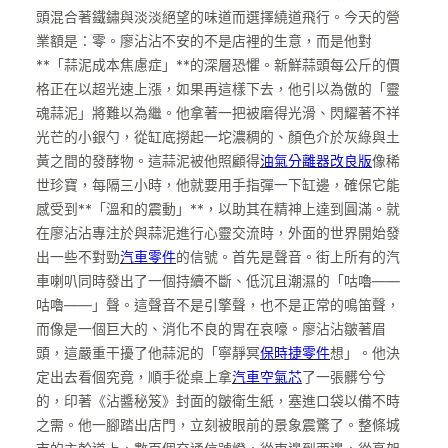
頭混合著鐵鏽與淡淡絕望的味道而選擇繞道飛行。今天的營
業額是：零。廖沾沾不安的不是店裡的生意，而是他對
**「蒜泥成本焦慮症」**的深層恐懼。新鮮蒜頭每公斤的價
格正在以超光速上漲，如果再這樣下去，他引以為傲的「靈
魂蒜泥」將難以為繼。他拿著一把被磨得光滑、閃耀著不祥
光芒的小銀勺，從缸底撈起一坨濃稠的、顏色介於灰綠與土
黃之間的發酵物。這蒜泥被他照顧得
油氣分離器改良版
像稀
世珍寶，每隔三小時，他就要用手指彈一下缸邊，確保它能
感受到**「溫和的震動」**，以助其在精神上達到圓滿。就
在廖沾沾專注於與蒜泥進行心靈交流時，外面的世界開始發
出一些不對勁
汽車零件
的信號。首先是聲音。街上所有的汽
車喇叭同時發出了一個持續不斷、低沉且潮濕的「咕嚕——
咕嚕——」聲。這聲音不是引擎聲，也不是正常的鳴笛聲，
而像是一個巨大的、消化不良的胃在哀嚎。廖沾沾皺著眉
頭，這嚴重干擾了他蒜泥的「寧靜冥
保時捷零件
想」。他決
定出去看個究竟，順手從桌上拿
汽車空氣芯
了一張髒兮兮
的，印著《沾醬秘笈》封面的皺衛生紙，塞進口袋以備不時
之需。他一腳踏出店門，立刻被眼前的景象震驚了。整條城