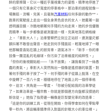
醉的摩擦聲，它以一種近乎蔑視重力的姿態，精準地停進了
一個只有它車身尺寸寬度的停車格中。那泊車的過程就像一
場舞蹈，流暢、完美，且毫無
汽車材料
任何多餘的動作**。
跑車的駕駛座上走出一個全身黑色皮衣的女人，她戴著一副
透明護目鏡，冷酷地朝著何手殘的方向走來。她的步伐優雅
而精準，每一步都像是被測量過一樣，完美地落在網格線
上。「車影大人！」泊車警察們立刻立正站好，連測量尺都
顫抖著不敢發出聲音。她走到何手殘面前，輕蔑地掃了一眼
他那輛垂直貼在牆上的掀背車，語氣冰冷。「新手，你的車
技像一團混亂的毛線球。你污染了泊車維度的純粹性。」
「但你的後視鏡貼紙——『永不放棄』，讓我看到了一絲愚
蠢的勇氣。」車影大人突然掏出一個像是遙控器的裝置，對
著何手殘的車子按了一下。何手殘的車子從牆上脫落，在空
中旋轉了一百八十度，穩穩地停在了地面上的一個停車格
中。這次，夾角是——零度。「你被分配給我的泊車學徒
了。如果泊車是一種宗教，你就是那個連方向盤都沒摸過的
新信徒。」她指了指旁邊一輛像是巨型嬰兒車的改造車：
「這是你的訓練工具，從現在開始，你得學會如何在零點零
零一秒內，將這輛車精準停入對面的針眼大小的車位裡。」