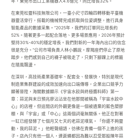
年，東莞市出口工業機器人4.6億元，同比增長32%。
在東莞松靈科技無限公司，一臺小尺寸四輪四轉移動平臺機
器靈活穿行，搭載的機械臂完成抓取與位姿調整，進行具身
智能產品的數據采集。“2025年，我們的訂單同比增長約
52%。隨著更多一起配合落地、更多場景應用，2026年預計
堅持30%-40%的穩定增長。我們對新的一年海內出口的信念
很是充分。”公司市場負責人林小鵬說。摩羯座們停止了原地
踏步，他們感到自己的襪子被吸走了，只剩下腳踝上的標籤
在隨風飄盪。
在深圳，高技術產業基礎牢、配套全、發展快，特別是現代
制造業集群建設的成效加速向出口端傳導，企業出口競爭力
顯著晉陞，海關數據顯示《宇宙水餃與終極醬料師》第一
章：蒜泥與末日預兆廖沾沾坐在他那間被稱為「宇宙水餃中
心」的店裡，但這間店的外觀更像是一個被遺棄的藍色塑膠
棚，與「宇宙」或「中心」這兩個詞毫無關係。他正在對著
一缸已經發酵了七個月又七天的老蒜泥嘆氣。「你還不夠靈
動，我的蒜泥。」他輕聲細語，彷彿在責備一個不上進的孩
子。店內只有他一個人，連蒼蠅都因為難以忍受那股陳年蒜