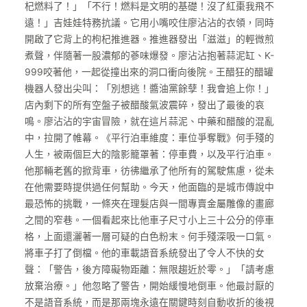
杞燃料了！」「不行！燃料是文明的基礎！沒了紅棗我飛不
遠！」吉娃娃特務抗議。它用小嘴咬住廖沾沾的衣領，同時
開啟了它背上的枸杞推進器。推進器發出「滋滋」的輕微煎
煮聲，伴隨著一股濃郁的蔘味爆發。廖沾沾抱著蒜泥缸、K-
999咬著他，一起從撞出來的洞口衝向後院。王醋狂的醋罐
機器人發出尖叫：「別想逃！醬油黨餘孽！我會追上你！」
店內剩下的所有空盤子被醋酸氣波震碎，發出了最後的哀
鳴。廖沾沾的宇宙冒險，就在這片蒜泥、中藥和醋酸的混亂
中，拉開了帷幕。《平行泊車維度：車位爭奪戰》何手殘的
人生，被兩個巨大的陰影籠罩著：停車費，以及平行泊車。
他那輛老舊的掀背車，彷彿繼承了他所有的駕駛焦慮，從未
在他需要時提供過任何幫助。今天，他面臨的是城市傳說中
最恐怖的挑戰，一條夾在理髮店與一間專賣金屬雕像的畫廊
之間的窄巷。一個看起來比他車子尺寸小上三十公分的停車
格，上面還灑著一層可疑的白色粉末。何手殘深吸一口氣。
將車子打了倒檔。他的車載語音系統發出了令人不快的女
聲：「警告，後方障礙物距離：無限趨近於零。」「請考慮
放棄治療。」他忽略了警告，開始緩慢地倒車。他最討厭的
不是語音系統，而是那兩塊永遠在關鍵時刻自動收折的後視