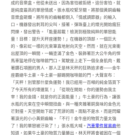
成的音樂盒。他從未送出，因為害怕被拒絕。這份害怕，就
是純度最高的單戀情感。張水瓶咬緊牙關，將那個黃銅齒輪
音樂盒砸爛，將所有的齒輪都倒入「情感調節器」的輸入
口。機器發出刺耳的尖叫，接著，彈珠臺上的燈光開始瘋狂
閃爍，發出警告。「能量超載！檢測到極致純粹的單戀能
量！目標：提升天秤座運勢！」在機器的頂部，一個巨大
的、像彩虹一樣的光束筆直地射向天空。然而，就在光束衝
出屋頂的一瞬間，一輛塗滿了金色、裝飾著巨大公牛角的悍
馬車猛地停在咖啡館門口。駕駛座上走下一個全身肌肉、戴
著鑽石項圈的男人，那人正是林天秤的狂熱追求者——金牛
座霸總牛土豪。牛土豪一腳踢開咖啡館的門，大聲宣布：
「天秤！別管那什麼負運勢！我已經用一百噸的純金箔買下
了今天所有的壞運氣！」「從現在開始，你的運勢由我主
宰！我的金錢，就是你的正面能量！」牛土豪的行為，讓張
水瓶的光束在空中瞬間扭曲，與一種夾雜著銅臭味的金色光
芒對撞。天空開始下起了荒謬的雨。雨點不是水，而是閃耀
著淚光的小小黃銅齒輪。「不行！金牛座的物質力量太強
了！我的單戀被汙染了！」張水瓶大喊。
汽車零件貿易商
他
知道，如果牛土豪的物質力量勝出，林天秤將會被困在一個