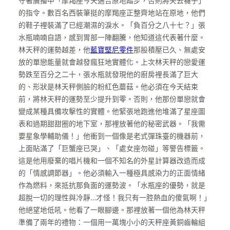
守著廣播中「摩羯座今天適合原地踏步，否則將失去襪子」
的指令。數百名西裝筆挺的摩羯座正整齊地站在原地，他們
的鞋子裡裝滿了已經潮濕的淚水。「負百分之八十七？」張
水瓶喃喃自語，感到胃部一陣翻騰，他知道這代表著什麼。
林天秤的運勢越差，他
藍寶堅尼零件
那股積壓已久、無處安
放的單戀能量就會越發瘋狂地實體化。上次林天秤的戀愛運
勢跌至百分之二十，張水瓶就發現他的廚房裡長滿了巨大
的、形狀是林天秤側臉的粉紅色蘑菇。他必須在今天結束
前，將林天秤的運勢至少提升到零。否則，他那份單戀就會
變成某種具備攻擊性的實體。他緊張地跑進他堆滿了星座圖
表和過期甜甜圈的地下室，那裡放著他的秘密武器。「我需
要星象學輔助儀！」他衝到一個像是老式彈珠臺的機器前，
上面貼滿了「巨蟹座已哭」、「處女座勿碰」等警告標籤。
這是他用廢棄的唱片機和一個不知名的外星計算器改造而成
的「情感調節器」。他必須輸入一種極具感染力的正面情緒
作為燃料，來抵抗那負面的運勢波。「水瓶座的優勢，就是
超脫一切的理性與冷靜…才怪！我只有一腔熱血的傻氣啊！」
他絕望地低吼。他看了一眼腳邊。那裡放著一個他為林天秤
準備了兩年的禮物：一個用一萬塊小小的天秤座黃銅齒輪組