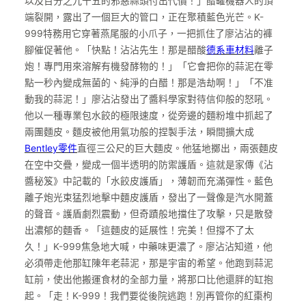
以及百分之九十五的邪惡蒜頭付出代價！」醋罐機器人的頂
端裂開，露出了一個巨大的管口，正在聚積藍色光芒。K-
999特務用它穿著燕尾服的小爪子，一把抓住了廖沾沾的褲
腳催促著他。「快點！沾沾先生！那是醋酸
德系車材料
離子
炮！專門用來溶解有機發酵物的！」「它會把你的蒜泥在零
點一秒內變成無菌的、純淨的白醋！那是浩劫啊！」「不准
動我的蒜泥！」廖沾沾發出了醬料學家對待信仰般的怒吼。
他以一種專業包水餃的極限速度，從旁邊的麵粉堆中抓起了
兩團麵皮。麵皮被他用氣功般的捏製手法，瞬間擴大成
Bentley零件
直徑三公尺的巨大麵皮。他猛地擲出，兩張麵皮
在空中交疊，變成一個半透明的防禦護盾。這就是家傳《沾
醬秘笈》中記載的「水餃皮護盾」，薄韌而充滿彈性。藍色
離子炮光束猛烈地擊中麵皮護盾，發出了一聲像是汽水開蓋
的聲音。護盾劇烈震動，但奇蹟般地擋住了攻擊，只是散發
出濃郁的麵香。「這麵皮的延展性！完美！但撐不了太
久！」K-999焦急地大喊，中藥味更濃了。廖沾沾知道，他
必須帶走他那缸陳年老蒜泥，那是宇宙的希望。他跑到蒜泥
缸前，使出他搬運食材的全部力量，將那口比他還胖的缸抱
起。「走！K-999！我們要從後院逃跑！別再管你的紅棗枸