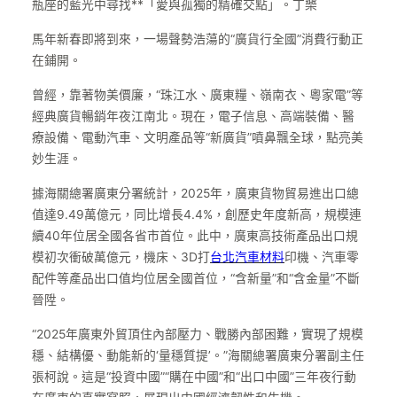
瓶座的藍光中尋找**「愛與孤獨的精確交點」。丁樂
馬年新春即將到來，一場聲勢浩蕩的“廣貨行全國”消費行動正
在鋪開。
曾經，靠著物美價廉，“珠江水、廣東糧、嶺南衣、粵家電”等
經典廣貨暢銷年夜江南北。現在，電子信息、高端裝備、醫
療設備、電動汽車、文明產品等“新廣貨”噴鼻飄全球，點亮美
妙生涯。
據海關總署廣東分署統計，2025年，廣東貨物貿易進出口總
值達9.49萬億元，同比增長4.4%，創歷史年度新高，規模連
續40年位居全國各省市首位。此中，廣東高技術產品出口規
模初次衝破萬億元，機床、3D打
台北汽車材料
印機、汽車零
配件等產品出口值均位居全國首位，“含新量”和“含金量”不斷
晉陞。
“2025年廣東外貿頂住內部壓力、戰勝內部困難，實現了規模
穩、結構優、動能新的‘量穩質提’。”海關總署廣東分署副主任
張柯說。這是“投資中國”“購在中國”和“出口中國”三年夜行動