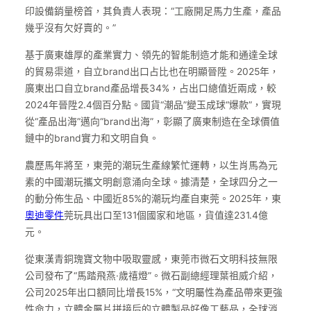
印設備銷量榜首，其負責人表現：“工廠開足馬力生產，產品
幾乎沒有欠好賣的。”
基于廣東雄厚的產業實力、領先的智能制造才能和通達全球
的貿易渠道，自立brand出口占比也在明顯晉陞。2025年，
廣東出口自立brand產品增長34%，占出口總值近兩成，較
2024年晉陞2.4個百分點。國貨“潮品”變玉成球“爆款”，實現
從“產品出海”邁向“brand出海”，彰顯了廣東制造在全球價值
鏈中的brand實力和文明自負。
農歷馬年將至，東莞的潮玩生產線繁忙運轉，以生肖馬為元
素的中國潮玩攜文明創意涌向全球。據清楚，全球四分之一
的動分佈生品、中國近85%的潮玩均產自東莞。2025年，東
奧迪零件
莞玩具出口至131個國家和地區，貨值達231.4億
元。
從東漢青銅瑰寶文物中吸取靈感，東莞市微石文明科技無限
公司發布了“馬踏飛燕·歲禧燈”。微石副總經理葉祖威介紹，
公司2025年出口額同比增長15%，“文明屬性為產品帶來更強
性命力，立體金屬片拼接后的立體製品好像工藝品，全球消