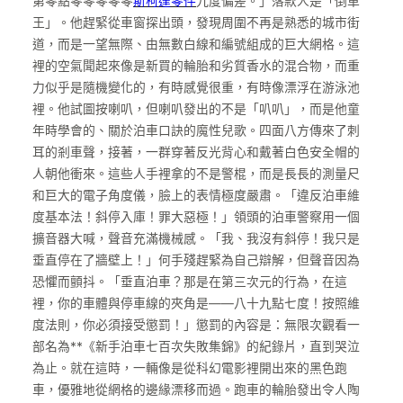
第零點零零零零零
斯柯達零件
九度偏差。」落款人是「倒車
王」。他趕緊從車窗探出頭，發現周圍不再是熟悉的城市街
道，而是一望無際、由無數白線和編號組成的巨大網格。這
裡的空氣聞起來像是新買的輪胎和劣質香水的混合物，而重
力似乎是隨機變化的，有時感覺很重，有時像漂浮在游泳池
裡。他試圖按喇叭，但喇叭發出的不是「叭叭」，而是他童
年時學會的、關於泊車口訣的魔性兒歌。四面八方傳來了刺
耳的剎車聲，接著，一群穿著反光背心和戴著白色安全帽的
人朝他衝來。這些人手裡拿的不是警棍，而是長長的測量尺
和巨大的電子角度儀，臉上的表情極度嚴肅。「違反泊車維
度基本法！斜停入庫！罪大惡極！」領頭的泊車警察用一個
擴音器大喊，聲音充滿機械感。「我、我沒有斜停！我只是
垂直停在了牆壁上！」何手殘趕緊為自己辯解，但聲音因為
恐懼而顫抖。「垂直泊車？那是在第三次元的行為，在這
裡，你的車體與停車線的夾角是——八十九點七度！按照維
度法則，你必須接受懲罰！」懲罰的內容是：無限次觀看一
部名為**《新手泊車七百次失敗集錦》的紀錄片，直到哭泣
為止。就在這時，一輛像是從科幻電影裡開出來的黑色跑
車，優雅地從網格的邊緣漂移而過。跑車的輪胎發出令人陶