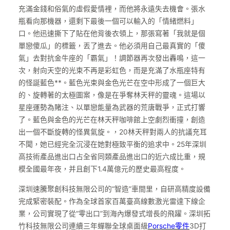
充滿金錢和俗氣的虛假愛情裡，而他將永遠失去機會。張水
瓶看向那機器，還剩下最後一個可以輸入的「情緒燃料」
口。他迅速撕下了貼在他背後衣領上，那張寫著「我就是個
單戀傻瓜」的標籤，丟了進去。他必須用自己最真實的「傻
氣」去對抗金牛座的「霸氣」！調節器再次發出轟鳴，這一
次，射向天空的光束不再是彩虹色，而是充滿了水瓶座特有
的怪誕藍色**。藍色光束與金色光芒在空中形成了一個巨大
的、旋轉著的太極圖案，像是在爭奪林天秤的靈魂。這場以
星座運勢為賭注、以單戀能量為武器的荒唐戰爭，正式打響
了。藍色與金色的光芒在林天秤咖啡館上空劇烈衝撞，創造
出一個不斷旋轉的怪異氣旋。，20林天秤對兩人的抗議充耳
不聞，她已經完全沉浸在她對極致平衡的追求中。25年深圳
高技術產品進出口占全省同類產品進出口的近六成比重，規
模全國最年夜，并且創下1.4萬億元的歷史最高程度。
深圳速騰聚創科技無限公司的“智造”車間里，自研高精度設備
完成緊密裝配。作為全球首家百萬臺高線數激光雷達下線企
業，公司實現了從“零出口”到海內爆發式增長的飛躍。深圳拓
竹科技無限公司連續三年蟬聯全球桌面級
Porsche零件
3D打