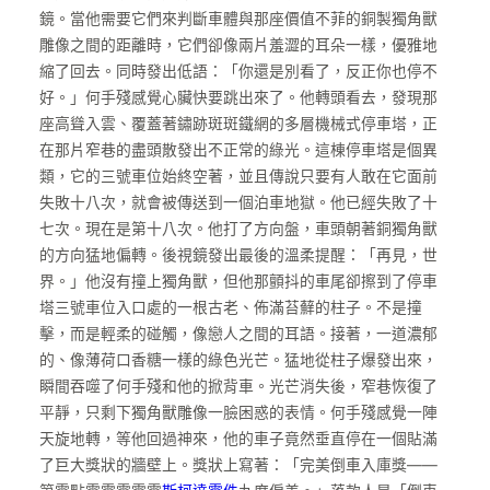
鏡。當他需要它們來判斷車體與那座價值不菲的銅製獨角獸
雕像之間的距離時，它們卻像兩片羞澀的耳朵一樣，優雅地
縮了回去。同時發出低語：「你還是別看了，反正你也停不
好。」何手殘感覺心臟快要跳出來了。他轉頭看去，發現那
座高聳入雲、覆蓋著鏽跡斑斑鐵網的多層機械式停車塔，正
在那片窄巷的盡頭散發出不正常的綠光。這棟停車塔是個異
類，它的三號車位始終空著，並且傳說只要有人敢在它面前
失敗十八次，就會被傳送到一個泊車地獄。他已經失敗了十
七次。現在是第十八次。他打了方向盤，車頭朝著銅獨角獸
的方向猛地偏轉。後視鏡發出最後的溫柔提醒：「再見，世
界。」他沒有撞上獨角獸，但他那顫抖的車尾卻擦到了停車
塔三號車位入口處的一根古老、佈滿苔蘚的柱子。不是撞
擊，而是輕柔的碰觸，像戀人之間的耳語。接著，一道濃郁
的、像薄荷口香糖一樣的綠色光芒。猛地從柱子爆發出來，
瞬間吞噬了何手殘和他的掀背車。光芒消失後，窄巷恢復了
平靜，只剩下獨角獸雕像一臉困惑的表情。何手殘感覺一陣
天旋地轉，等他回過神來，他的車子竟然垂直停在一個貼滿
了巨大獎狀的牆壁上。獎狀上寫著：「完美倒車入庫獎——