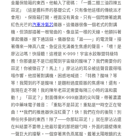
金屬保險箱的東西。他輸入了密碼：「一醬二醋三油四辣五
蒜泥」（這是醬料界的基礎公式，只有像他這樣的傳統派才
會用）。保險箱打開，裡面沒有黃金，只有一個閃爍著詭異
紅色光芒的
汽車冷氣芯
儀器。這儀器很像一個老式的對講
機，但頂部插著一根彎曲的、像韭菜一樣的天線。他顫抖著
拿起儀器，按下通話鈕。儀器發出「滋——」的電流聲，接
著傳來一陣高八度、急促且充滿養生焦慮的聲音。「喂！是
廖沾沾嗎！快接聽！這裡是 K-999！宇宙水餃聯盟特級特
務！你那邊是不是已經聞到宇宙級的酸味了？我們需要你的
蒜泥！你被徵召了！馬上！」廖沾沾的耳朵被這聲音震得嗡
嗡作響，他捏著對講機，困惑地喊道：「特務？酸味？等
等！我聞到的不是酸味！是麵粉過度膨脹的焦慮味！還有，
我現在走不開！我的陳年老蒜泥需要每隔三小時的溫和震
動！」「蒜泥？」對面傳來K-999崩潰的尖叫聲，帶著濃濃
的中藥味電子雜音：「重點不是蒜泥！重點是**時空正在彎
曲！**我們的推進器快沒紅棗了！快！我們在你的後院！別
帶任何多餘的東西！除了——你那缸蒜泥！」就在廖沾沾還
在糾結要不要帶上他最珍愛的那把銀勺時，外面的牆壁傳來
一聲巨大的撞擊。一個穿著黑色燕尾服、戴著太陽眼鏡的太