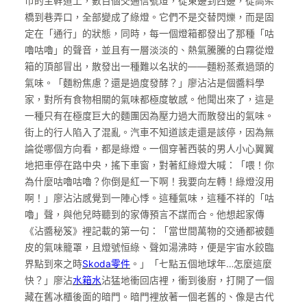
市的主幹道上，數百個交通信號燈，從東邊到西邊，從高架
橋到巷弄口，全部變成了綠燈。它們不是交替閃爍，而是固
定在「通行」的狀態，同時，每一個燈箱都發出了那種「咕
嚕咕嚕」的聲音，並且有一層淡淡的、熱氣騰騰的白霧從燈
箱的頂部冒出，散發出一種難以名狀的——麵粉蒸煮過頭的
氣味。「麵粉焦慮？還是過度發酵？」廖沾沾是個醬料學
家，對所有食物相關的氣味都極度敏感。他聞出來了，這是
一種只有在極度巨大的麵團因為壓力過大而散發出的氣味。
街上的行人陷入了混亂。汽車不知道該走還是該停，因為無
論從哪個方向看，都是綠燈。一個穿著西裝的男人小心翼翼
地把車停在路中央，搖下車窗，對著紅綠燈大喊：「喂！你
為什麼咕嚕咕嚕？你倒是紅一下啊！我要向左轉！綠燈沒用
啊！」廖沾沾感覺到一陣心悸。這種氣味，這種不祥的「咕
嚕」聲，與他兒時聽到的家傳預言不謀而合。他想起家傳
《沾醬秘笈》裡記載的第一句：「當世間萬物的交通都被麵
皮的氣味籠罩，且燈號恒綠、聲如湯沸時，便是宇宙水餃臨
界點到來之時
Skoda零件
。」「七點五個地球年…怎麼這麼
快？」廖沾
水箱水
沾猛地衝回店裡，衝到後廚，打開了一個
藏在舊冰櫃後面的暗門。暗門裡放著一個老舊的、像是古代