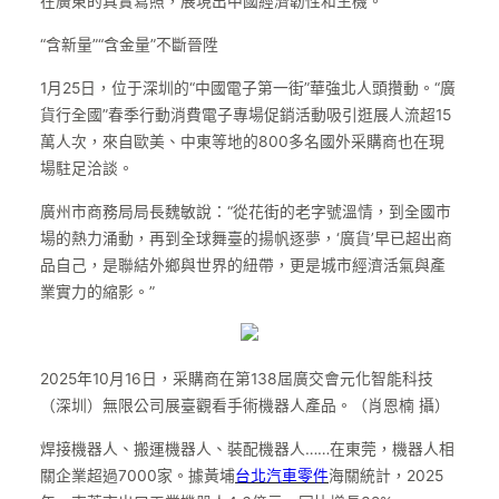
在廣東的真實寫照，展現出中國經濟韌性和生機。
“含新量”“含金量”不斷晉陞
1月25日，位于深圳的“中國電子第一街”華強北人頭攢動。“廣
貨行全國”春季行動消費電子專場促銷活動吸引逛展人流超15
萬人次，來自歐美、中東等地的800多名國外采購商也在現
場駐足洽談。
廣州市商務局局長魏敏說：“從花街的老字號溫情，到全國市
場的熱力涌動，再到全球舞臺的揚帆逐夢，‘廣貨’早已超出商
品自己，是聯結外鄉與世界的紐帶，更是城市經濟活氣與產
業實力的縮影。”
2025年10月16日，采購商在第138屆廣交會元化智能科技
（深圳）無限公司展臺觀看手術機器人產品。（肖恩楠 攝）
焊接機器人、搬運機器人、裝配機器人……在東莞，機器人相
關企業超過7000家。據黃埔
台北汽車零件
海關統計，2025