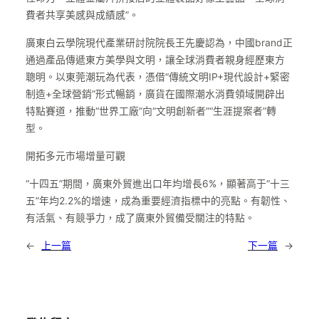
費者共享美感與成績感”。
廣東白云學院現代產業研討院院長王先慶認為，中國brand正
通過產品傳遞東方美學與文明，讓全球消費者親身經歷東方
聰明。以東莞潮玩為代表，憑借“傳統文明IP+現代設計+緊密
制造+全球營銷”形式暢銷，廣貨在國際潮水消費領域開辟出
特點賽道，推動“世界工廠”向“文明創新者”“生涯提案者”轉
型。
開拓多元市場增量可觀
“十四五”期間，廣東外貿進出口年均增長6%，顯著高于“十三
五”年均2.2%的增速，成為重要經濟指標中的亮點。有韌性、
有活氣、有競爭力，成了廣東外貿備受關注的特點。
←
上一篇
下一篇
→