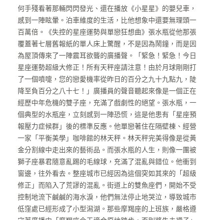
何手殘看著那輛閃閃發光、還在播放《小星星》的嬰兒車，
感到一陣眩暈。泊車維度的生活，比他想象中還要無理頭一
百萬倍。《失控的星座運勢與單戀狂想曲》張水瓶從他那張
覆蓋著七層舊報紙的單人床上驚醒，不是因為鬧鐘，而是因
為屋頂傳來了一陣震耳欲聾的廣播聲。「緊急！緊急！今日
星座運勢超級大修正！所有天秤座請注意！由於月球剛剛打
了一個噴嚏，您的戀愛機率從昨日的百分之九十九點九，陡
降至負百分之八十七！」廣播員的聲音聽起來像是一個正在
經歷中年危機的雙子座，充滿了戲劇性的絕望。張水瓶，一
個典型的水瓶座，立刻感到一陣恐慌，這是他患有「星座預
報壓力症候群」後的標準反應。他單戀著住在隔壁棟、經營
一家「平衡美學」咖啡館的林天秤。林天秤完美得像是從黃
金分割線中走出來的藝術品。而張水瓶的人生，則像一團被
獅子座暴君隨意亂踢的毛線球，充滿了混亂與錯位。他衝到
窗邊，往外看去。整座城市已經因為這個突如其來的「超級
修正」而陷入了荒謬的混亂。街道上的雙魚座們，開始不受
控制地流下鹹鹹的海水淚，他們無法停止地哭泣，導致城市
低窪處已經形成了小型潟湖。那些摩羯座的上班族，嚴格遵