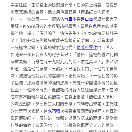
空吉娃娃，正從牆上的破洞鑽進來。它的背上揹著一個像是
小型瓦斯桶的東西，桶上用毛筆寫著「極品紅棗枸杞燃
料」。「你怎麼——」廖沾沾
汽車零件進口商
驚訝地瞪大了
眼睛。K-999用它的小短腿站得筆直，戴著白色手套的爪子
優雅地一揮：「沒時間了，沾沾先生！宇宙水餃快要拉肚子
了！我們必須在你被醋酸離子炮鎖定前離開！」話音未落，
一股極致尖銳、刺鼻的酸氣猛地從店
德系車零件
門口灌入，
伴隨著一個狂妄自大的電子音效：「警告！這裡的醬油比例
嚴重失衡！百分之九十九點九九的醋，才是真理！」廖沾沾
知道，這是他的宿敵，王醋狂，已經找上門了。他的宇宙冒
險，被迫從他對蒜泥的焦慮中，正式開始了。一個狂妄的影
子佔滿了那扇被撞破的牆門邊緣，光線一瞬間被極端的酸氣
扭曲。一個閃閃發光、像醋罐的機器人緩緩漂浮進來，它的
底座還不斷噴射著白色醋霧。它身上掛著「醋狂派大勝利」
的霓虹燈牌，閃爍得讓人眼睛發疼，同時發出警報。王醋狂
的聲音再次響起，這
水箱精
次帶著金屬回音的嘲弄，刺耳得
像是磨砂紙。「廖沾沾！你那充滿腐敗氣味的蒜泥，是對醬
料學的侮辱！必須淨化！」「你將為你那百分之五的醬油，