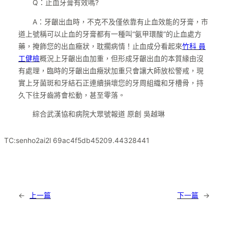
Q：止血牙膏有效嗎?
A：牙齦出血時，不克不及僅依靠有止血效能的牙膏，市
道上號稱可以止血的牙膏都有一種叫“氨甲環酸”的止血處方
藥，掩飾您的出血癥狀，耽擱病情！止血成分看起來
竹科 員
工健檢
概況上牙齦出血加重，但形成牙齦出血的本質緣由沒
有處理，臨時的牙齦出血癥狀加重只會讓大師放松警戒，現
實上牙菌斑和牙結石正連續損壞您的牙周組織和牙槽骨，持
久下往牙齒將會松動，甚至零落。
綜合武漢協和病院大眾號報道 原創 吳越琳
TC:senho2ai2l 69ac4f5db45209.44328441
←
上一篇
下一篇
→