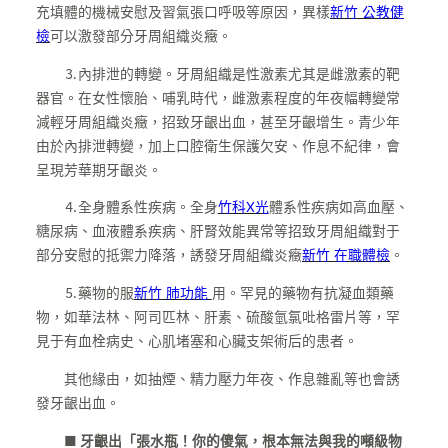
充填體的機械安慰及習氣張口呼吸等原因，異樣
新竹 公教健
檢
可以激發部分牙周組織炎癥。
⒊內排泄的轉變。牙周組織是性激素尤其是雌激素的靶
器官。在女性懷胎、哺乳時代，雌激素程度的年夜幅轉變常
減輕牙周組織炎癥，招致牙齦出血，甚至牙齦增生。青少年
由於內排泄轉變，加上口腔衛生保護欠安、作息不紀律，會
呈現芳華期牙齦炎。
⒋全身體系性疾病。全身
竹科X光
體系性疾病如高血壓、
糖尿病、血液體系疾病、肝腎效能異常等招致牙周組織對于
部分安慰的抵禦力降落，誘發牙周組織炎癥
新竹 在職體檢
。
⒌藥物的服
新竹 肺功能
用。罕見的藥物有抗凝血類藥
物，如華法林、阿司匹林、肝素、硫酸氫氯吡格雷片等，罕
見于有血栓病史、心肌堵塞和心臟支架術后的患者。
其他緣由，如抽煙、精力壓力年夜、作息雜亂等也會誘
發牙齦出血。
■ 牙齦出「張水瓶！你的傻氣，根本無法與我的噸級物