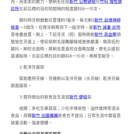
內，用柔柔的壓力，使刷毛在原
新竹 公教健檢
位
竹科 慢性病
診所
左前后標的目的短間隔的程度顫抖8—10次。
顫抖時牙刷變動位置僅約1毫米，每次刷2
新竹 自律神經
檢查
—3個牙。在將牙刷移到下一組牙時，留
新竹 減重 診所
意堆疊放置。刷上、下前牙舌（腭）面時將刷
新竹 高血壓
頭
豎放在牙面上，使前部刷毛接觸齦緣或進進齦溝，做高低的
顫抖。刷咬合面時，將刷毛垂直咬合面略加壓，使毛尖達到
窩溝點隙，左前后標的目的顫抖8—10次，再移至鄰牙。
⒉乾淨牙菌斑
幫助應用牙線、牙縫刷以及沖牙器（水牙線）乾淨牙齒
鄰面菌斑。
⒊堅持傑出的飲食及生涯習
新竹 健檢
氣
戒煙；多吃生果蔬菜；少吃辛辣安慰、油炸燒烤等清淡
食品，高糖
新竹 出國備藥
飲食也不提出；日常生涯中要留意
過量活動，強身健體。
牙齦出血罕見誤區問答