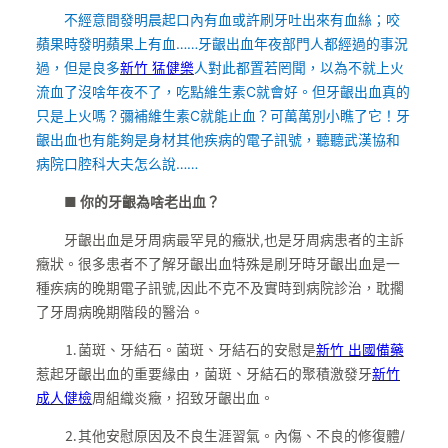
不經意間發明晨起口內有血或許刷牙吐出來有血絲；咬
蘋果時發明蘋果上有血……牙齦出血年夜部門人都經過的事況
過，但是良多
新竹 猛健樂
人對此都置若罔聞，以為不就上火
流血了沒啥年夜不了，吃點維生素C就會好。但牙齦出血真的
只是上火嗎？彌補維生素C就能止血？可萬萬別小瞧了它！牙
齦出血也有能夠是身材其他疾病的電子訊號，聽聽武漢協和
病院口腔科大夫怎么說……
■ 你的牙齦為啥老出血？
牙齦出血是牙周病最罕見的癥狀,也是牙周病患者的主訴
癥狀。很多患者不了解牙齦出血特殊是刷牙時牙齦出血是一
種疾病的晚期電子訊號,因此不克不及實時到病院診治，耽擱
了牙周病晚期階段的醫治。
⒈菌斑、牙結石。菌斑、牙結石的安慰是
新竹 出國備藥
惹起牙齦出血的重要緣由，菌斑、牙結石的聚積激發牙
新竹
成人健檢
周組織炎癥，招致牙齦出血。
⒉其他安慰原因及不良生涯習氣。內傷、不良的修復體/