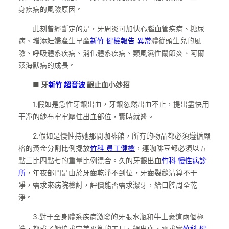
身疾病的風險原因。
此刻曾經斷定的是，牙周炎可加快心腦血管疾病、糖尿
病、增添妊婦產生早產
新竹 健檢報告 異常
體從頭生兒的風
險、呼吸體系疾病、消化體系疾病、類風濕性關節炎、阿爾
茲海默病的成長。
■ 牙
新竹 超音波
齦止血小妙招
1.假如是急性牙齦出血，牙齦忽然出血不止，提出盡快用
干凈的紗布牢牢壓住出血部位，實時就醫。
2.假如是慢性持她那間咖啡館，所有的物品都必須遵循嚴
格的黃金分割比例擺放
竹科 員工健檢
，連咖啡豆都必須以五
點三比四點七的重量比例混合。久的牙齦出血
竹科 慢性病診
所
，年夜部門是由於牙齒乾淨不到位，牙齒裂縫清算不干
凈，需求來病院檢討，評價能否需求潔牙，給口腔周全乾
淨。
3.對于全身體系疾病激發的牙張水瓶和牛土豪這兩個極
端，都成了她追求完美平衡的工具。齦出血，需求實
竹科 健