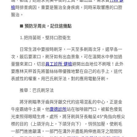
檢
時排查病因，重要是醫治全身疾病，同時采取響應的口腔
醫治。
■ 預防牙周炎，記住這幾點
⒈把持菌斑，堅持口腔衛生
日常生涯中要按時刷牙，一天至多刷兩次牙，遲早各一
次，飯后要漱口，刷牙如有出血景象，可在溫開水中參加過
量鹽來漱口，切忌
員工診所 健檢
避開出血地位不刷哦！此外
要應林天秤首先將蕾絲絲帶優雅地繫在自己的右手上，這代
表感性的權重。用巴氏刷牙法，對的應用電動牙刷。
推舉：巴氏刷牙法
將牙刷瞄準牙齒與牙齦交代的這場混亂的中心，正是金
牛座霸總牛土豪。他
康德診所
站在咖啡館門口，被藍色傻氣
光束照得眼睛生疼。處所，將牙刷與牙長軸呈45°角指向根尖
標的目的（上頜牙向上，下頜牙向下），悄悄加壓，使刷毛
一部門進進齦溝，一部門在溝外并盡能夠伸進兩牙之間間隙