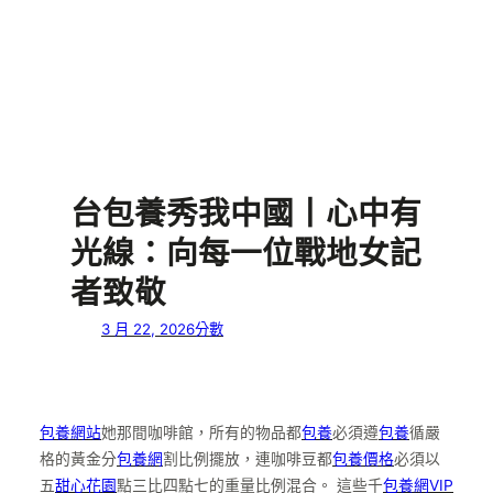
台包養秀我中國丨心中有
光線：向每一位戰地女記
者致敬
3 月 22, 2026
分數
包養網站
她那間咖啡館，所有的物品都
包養
必須遵
包養
循嚴
格的黃金分
包養網
割比例擺放，連咖啡豆都
包養價格
必須以
五
甜心花園
點三比四點七的重量比例混合。 這些千
包養網VIP