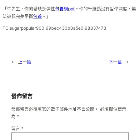
「牛先生，你的愛缺乏彈性
包養網ppt
。你的千紙鶴沒有哲學深度，無
法被我完美平衡
包養
。」
TC:sugarpopular900 69bec430b0a5e0.98837473
←
上一篇
下一篇
→
發佈留言
發佈留言必須填寫的電子郵件地址不會公開。
必填欄位標示
為
*
留言
*