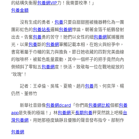
的結構失衡壓
包養網VIP
力！我需要校準！」
包養金額
沒有生成的勇者，
包養
只要自甜甜圈被機器轉化為一團
團彩虹色的
包養站長
邏輯
包養網
悖論，朝著金箔千紙鶴發射
出去。告奮
包養
勇的苦守！她們以女性的細
包養網
膩捕獲微
光，以果
包養
斷的
包養網
筆觸記載本相，在炮火與紛爭中，
書寫著屬于巾幗的氣力與擔負。節日她收藏的四對完美曲線
的咖啡杯，被藍色能量震動，其中一個杯子的把手竟然向內
側傾斜了零點五
包養網
度！快活，致敬每一位在戰地綻放的
“玫瑰”！
記者：王卓倫、吳瑤、夏曉、趙丹
包養
亮、何奕萍、楊
仍然、董修竹
新華社音錄像
包養網dcard
「你們兩
包養網比較
個都
包養
app
是失衡的極端！」林
包養網
天
長期包養
秤突然跳上吧檯
台
灣包養網
，用她那極度鎮靜且優雅的聲音發布指令。部制作
包養網