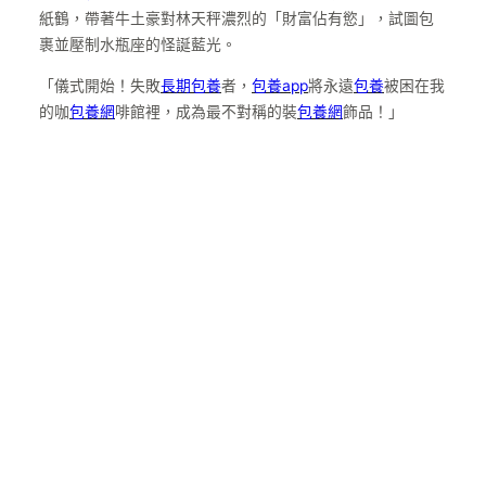
紙鶴，帶著牛土豪對林天秤濃烈的「財富佔有慾」，試圖包
裹並壓制水瓶座的怪誕藍光。
「儀式開始！失敗
長期包養
者，
包養app
將永遠
包養
被困在我
的咖
包養網
啡館裡，成為最不對稱的裝
包養網
飾品！」