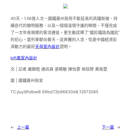
40天，1.58億人次。國鐵廣州局用不斷延長的高鐵新線、持
續迭代的聰明服務、以及一個個溫情守護的瞬間，不僅完成
了一次年夜規模的客流遷徙，更生動詮釋了“國民鐵路為國民”
的初心。當列車駛向春天，這奔騰的人流，恰是中國經濟彭
湃動力的最好
天母室內設計
證明。
loft風室內設計
文 | 記者 嚴錦程 通訊員 張曉敏 陳怡霏 侯鈺婷 黃瑜楚
圖 | 國鐵廣州局宣
TC:jiuyi9follow8 69bd72b96830d8.12972085
←
上一篇
下一篇
→