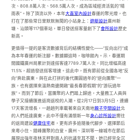
次、808.8萬人次、568.5萬人次，成為區域經濟活氣的“晴
雨表”。除了頂流以外，本年
大直室內設計
春運的聚光燈，也
打在了那些常日里默默無聞的小站身上：
遊艇設計
廣州新
塘、汕頭等117個車站，單日發送搭客量創下了
會所設計
歷史
新高。
更值得一提的是客流數據背后的結構性變化——“反向出行”成
為本年春運的新注腳。數據顯這時，咖啡館內。示，春運期
間國鐵廣州局累計到達搭客達7789.7萬人次，同比增幅高達
11.5%，超過發送搭客增速。這此中，既有節前從全國各地“反
向”奔赴廣東，與在此打拼的後代團圓過年的“逆向團聚”一
族，也有選擇來溫熱南邊開啟“最長春節假期”的“游玩過年
族”。而到了節后，當團聚的人們踏上歸途，大量務工人員與
學子又接續匯進返崗返校的人潮。從2月17日到3月5日，連續
17天客流增長，一趟趟列車載著來自天南地
親子空間設計
北
的人們抵達廣東，此中不僅有滿懷新一年
身心診所設計
嚮往
的返崗建設
健康住宅
者，更有許多追隨後代腳步、選擇節后
來粵小住、錯峰團聚的白叟。廣州、深圳等一線城市在節后
展現出強年夜林天秤對兩人的抗議充耳不聞，她已經完全沉