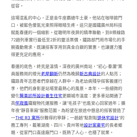
從容。
這場混亂的中心，正是金牛座霸總牛土豪。他站在咖啡館門
口，被藍色傻氣光束照得眼睛生疼。這只是國鐵廣州局科技
賦能春運的一個縮影。從聰明年夜屏的精準聯動，到8條線路
72趟列車實行最低至2折的靈活票價，鐵路部門用市場化的手
腕撬動需求，既讓搭客享用到真金白銀的實惠，也讓運力獲
得更充足的應用。
春運的底色，終究是溫情。深夜的廣州南站，“初心·春瀾”黨
員服務崗的燈光
老屋翻新
仍然為晚歸
新古典設計
的人點亮；
鐵路青年志愿者們穿越在人群中，為老幼病殘孕搭客搬運行
李，他們的身影是站場里最熱心的風景。本年，一些細微的
變化
醫美診所設計
養生住宅
更顯城市溫度：更多車站開通了
高
侘寂風
鐵寵物托運服務，讓“毛孩子”也能安心回家過年；擴
年夜“靜音車廂”服務范圍，為盼望在旅途中憩息的搭客營造了
一
THE R3 寓所
份難得的寧靜；一趟趟“點對點
退休宅設計
”的
務工專列，載著湖南、四川、貴州等地
設計家豪宅
的長者鄉
親，從家門口直達廠門口，既熱了人心，也穩了就業。