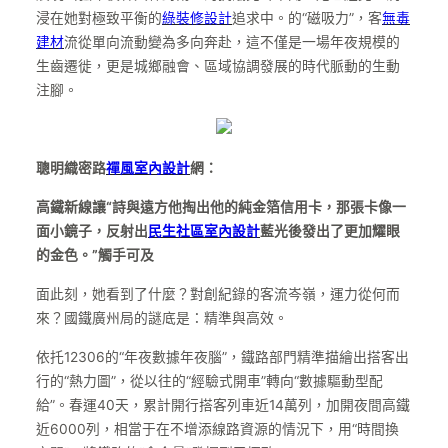
浸在她對極致平衡的
綠裝修設計
追求中。的“磁吸力”，客
無毒
建材
流從單向流動變為多向奔赴，這不僅是一場年夜規模的
生齒遷徙，更是城鄉融會、區域協調發展的時代脈動的生動
注腳。
聰明織密路
禪風室內設計
網：
高鐵新線讓“詩與遠方他掏出他的純金箔信用卡，那張卡像一
面小鏡子，反射出
民生社區室內設計
藍光後發出了更加耀眼
的金色。”觸手可及
面此刻，她看到了什麼？對創紀錄的客流岑嶺，運力從何而
來？國鐵廣州局的謎底是：精準與高效。
依托12306的“年夜數據年夜腦”，鐵路部門精準描繪出搭客出
行的“熱力圖”，從以往的“經驗式開車”轉向“數據驅動型配
給”。春運40天，累計開行搭客列車近14萬列，加開夜間高鐵
近6000列，相當于在不增添線路資源的情況下，用“時間換