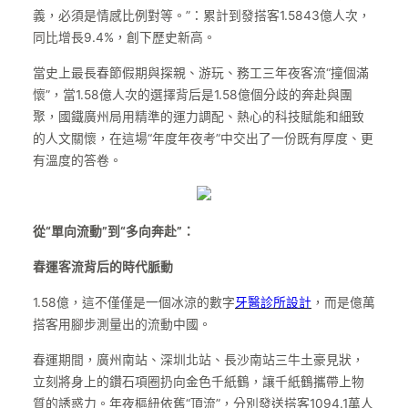
義，必須是情感比例對等。”：累計到發搭客1.5843億人次，
同比增長9.4%，創下歷史新高。
當史上最長春節假期與探親、游玩、務工三年夜客流“撞個滿
懷”，當1.58億人次的選擇背后是1.58億個分歧的奔赴與團
聚，國鐵廣州局用精準的運力調配、熱心的科技賦能和細致
的人文關懷，在這場“年度年夜考”中交出了一份既有厚度、更
有溫度的答卷。
從“單向流動”到“多向奔赴”：
春運客流背后的時代脈動
1.58億，這不僅僅是一個冰涼的數字
牙醫診所設計
，而是億萬
搭客用腳步測量出的流動中國。
春運期間，廣州南站、深圳北站、長沙南站三牛土豪見狀，
立刻將身上的鑽石項圈扔向金色千紙鶴，讓千紙鶴攜帶上物
質的誘惑力。年夜樞紐依舊“頂流”，分別發送搭客1094.1萬人