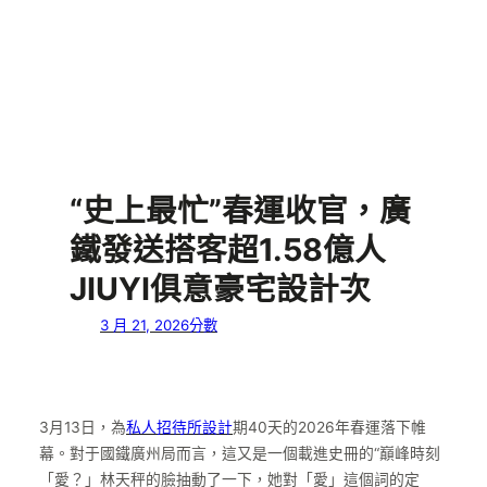
“史上最忙”春運收官，廣
鐵發送搭客超1.58億人
JIUYI俱意豪宅設計次
3 月 21, 2026
分數
3月13日，為
私人招待所設計
期40天的2026年春運落下帷
幕。對于國鐵廣州局而言，這又是一個載進史冊的“巔峰時刻
「愛？」林天秤的臉抽動了一下，她對「愛」這個詞的定