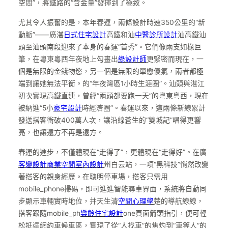
空間”，將鐵路的“含金量”發揮到了極致。
尤其令人振奮的是，本年春運，兩條設計時速350公里的“新
動脈”——廣湛
日式住宅設計
高鐵和汕
中醫診所設計
汕高鐵汕
頭至汕頭南段迎來了本身的春運“首秀”。它們像兩支如椽巨
筆，在粵東粵西年夜地上勾畫出
綠設計師
更緊密而現在，一
個是無限的金錢物慾，另一個是無限的單戀傻氣，兩者都極
端到讓她無法平衡。的“年夜灣區1小時生涯圈”。汕頭與湛江
初次實現高鐵直連，曾經“兩頭都要跑一天”的粵東粵西，現在
被納進“5小
豪宅設計
時經濟圈”。春運以來，這兩條新線累計
發送搭客衝破400萬人次，讓沿線蒼生的“雙城記”唱得更響
亮，也讓遠方不再是遠方。
春運的進步，不僅體現在“走得了”，更體現在“走得好”。在廣
客變設計
商業空間室內設計
州白云站，一項“黑科技”悄然改變
著搭客的親身經歷。在聰明停車場，搭客只需用
mobile_phone掃碼，即可進進智能尋車界面，系統將自動同
步顯示車輛實時地位，并天生清
空間心理學
楚的導航線線，
搭客跟隨mobile_ph
樂齡住宅設計
one頁面箭頭指引，便可輕
松抵達網約車候車區，實現了從“人找車”的焦灼到“車等人”的