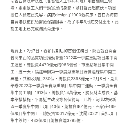
南省西醫院新院區（含省個人工作病病院）項目標施工現
場，處處是工人們干勁實足的身影，敲打聲此起彼伏。項目
擔任人徐志建先容，病院design了1000張病床，旨在為海南
自貿港扶植供給醫療保證辦事。為了本年6月底交付應用，此
刻工地上已完成滿負荷運作。
現實上，2月7日，春節假期后的首個任務日，陜西就召開全
省高東西的品質項目推動會暨2022年一季度重點項目集中開
工運動，總投資4470億元的963個省、市重點項目集中開
工。統一天，福建舉辦第一季度嚴重項目錄像連線集中開工
典禮，共觸及項目230個、總投資2398億元。2月8日，湖北
舉辦2022年一季度全省嚴重項目集中開工運動，一季度全省
集中開工項目1913個，總投資1.4萬億元，觸及財產成長、基
本舉措措施、平易近生改良等各個範疇。此外，河北雄安新
區一季度集中開工項目43個，總投資601億元。石家莊469
個項目集中開工，總投資1001.7億元。沈陽2022年首批項目
集中簽約，432個項目總投資達3795億。