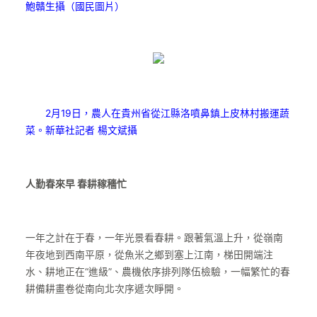
鮑贛生攝（國民圖片）
2月19日，農人在貴州省從江縣洛噴鼻鎮上皮林村搬運蔬
菜。新華社記者 楊文斌攝
人勤春來早 春耕稼穡忙
一年之計在于春，一年光景看春耕。跟著氣溫上升，從嶺南
年夜地到西南平原，從魚米之鄉到塞上江南，梯田開端注
水、耕地正在“進級”、農機依序排列隊伍檢驗，一幅繁忙的春
耕備耕畫卷從南向北次序遞次睜開。