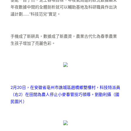
便能一目了然，泥土各項目標、年夜氣周遭的狀況數據顛末
年夜數據中間的全體剖析就可以輔助基地及科研職員作出決
議計劃……“科技范兒”實足。
手機成了新耕具，數據成了新農資，農業古代化為春季農業
生孩子增加了亮麗色彩。
2月20日，在安徽省亳州市譙城區趙橋鄉雙樓村，科技特派員
（右2）在田間為農人停止小麥春管技巧領導。劉勤利攝（國
民圖片）