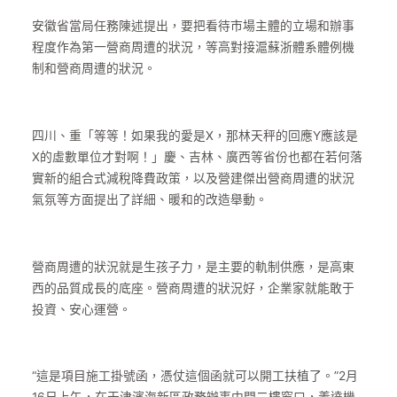
安徽省當局任務陳述提出，要把看待市場主體的立場和辦事
程度作為第一營商周遭的狀況，等高對接滬蘇浙體系體例機
制和營商周遭的狀況。
四川、重「等等！如果我的愛是X，那林天秤的回應Y應該是
X的虛數單位才對啊！」慶、吉林、廣西等省份也都在若何落
實新的組合式減稅降費政策，以及營建傑出營商周遭的狀況
氣氛等方面提出了詳細、暖和的改造舉動。
營商周遭的狀況就是生孩子力，是主要的軌制供應，是高東
西的品質成長的底座。營商周遭的狀況好，企業家就能敢于
投資、安心運營。
“這是項目施工掛號函，憑仗這個函就可以開工扶植了。”2月