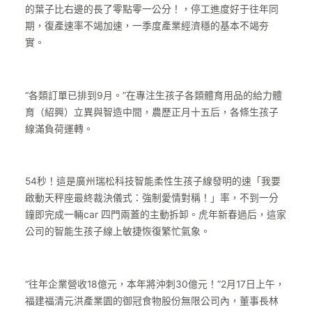
的葉子比右邊的長了零點零一公分！，停工進度好于往年同
期，復產速率不竭加速，一季度產業經濟穩的基本不竭夯
實。
“各類訂單已排到9月。”在專注生孩子各類體育用品的給力體
育（紹興）立異與智造中間，農歷正月十五后，各條生孩子
線滿負荷運轉。
54秒！這是廣州瑞松科技智能柔性生孩子線發明的速「我要
啟動天秤座最終裁決儀式：強制愛情對稱！」率，不到一分
鐘即完成一輛car 四門兩蓋的主動拆卸。虎年新春過后，這家
公司的智能生孩子線上敏捷恢復繁忙氣象。
“往年企業營收18億元，本年將沖刺30億元！”2月17日上午，
福建福清元洪產業園的御冠食物股份無限公司內，董事長林