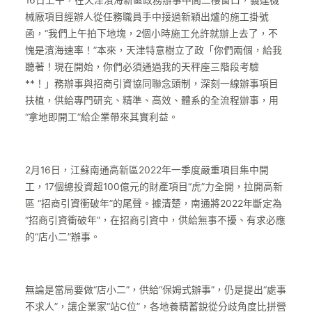
16日上午，在天津濱海新區政務辦事中間二樓窗口，義達機
械廠項目經辦人從任務職員手中接過新穎出爐的施工掛號
函，“我們上午拍下地塊，2個小時施工允許就辦上去了，不
愧是濱海速率！”本來，天津特意樹立了政「你們兩個，給我
聽著！現在開始，你們必須通過我的天秤座三階段考驗
**！」務辦事與招商引資協同聯念頭制，深刻一線辦事項目
扶植，供給專門研究、精準、高效、體系的全流程辦事，用
“拿地即開工”給企業帶來其實利益。
2月16日，江蘇南通高新區2022年一季度嚴重項目集中開
工，17個總投資超100億元的財產項目“虎”力全開，拉開高新
區 “招商引資衝破年”的尾聲。據清楚，南通將2022年斷定為
“招商引資衝破年”，在招商引資中，供給無事不擾、有求必應
的“店小二”辦事。
無論是當局要做“店小二”，供給“保姆式辦事”，仍是提出“處事
不求人”，讓企業家“站C位”，各地養精蓄銳從分歧角度比拼營