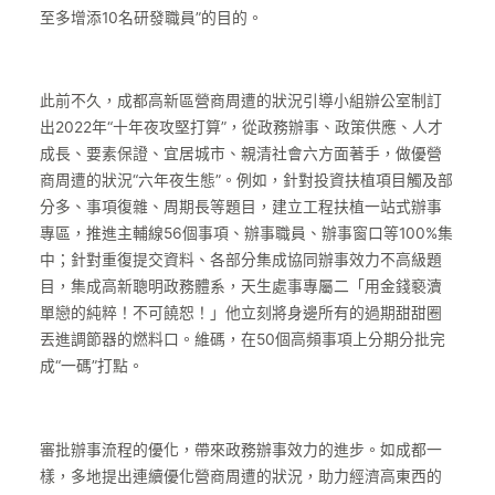
至多增添10名研發職員”的目的。
此前不久，成都高新區營商周遭的狀況引導小組辦公室制訂
出2022年“十年夜攻堅打算”，從政務辦事、政策供應、人才
成長、要素保證、宜居城市、親清社會六方面著手，做優營
商周遭的狀況“六年夜生態”。例如，針對投資扶植項目觸及部
分多、事項復雜、周期長等題目，建立工程扶植一站式辦事
專區，推進主輔線56個事項、辦事職員、辦事窗口等100%集
中；針對重復提交資料、各部分集成協同辦事效力不高級題
目，集成高新聰明政務體系，天生處事專屬二「用金錢褻瀆
單戀的純粹！不可饒恕！」他立刻將身邊所有的過期甜甜圈
丟進調節器的燃料口。維碼，在50個高頻事項上分期分批完
成“一碼”打點。
審批辦事流程的優化，帶來政務辦事效力的進步。如成都一
樣，多地提出連續優化營商周遭的狀況，助力經濟高東西的