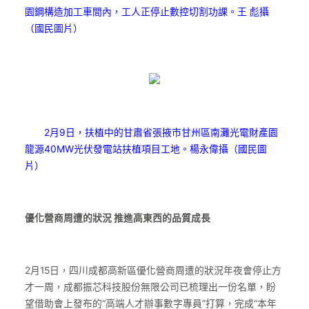
園鋼構造加工車間內，工人正停止數控切割功課。王 彪攝
（國民圖片）
2月9日，扶植中的甘肅省張掖市甘州區南灘光電財產園
龍源40MW光伏發電站扶植項目工地。楊永偉攝（國民圖
片）
優化營商周遭的狀況 推進高東西的品質成長
2月15日，四川成都高新區優化營商周遭的狀況年夜會停止方
才一周，成都振芯科技股份無限公司已梳理出一份名單，盼
望借助會上發布的“高端人才辦事數字專員”打算，完成“本年