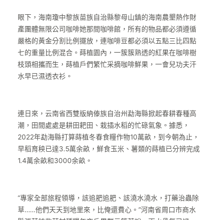
眼下，海南瓊中黎族苗族自治縣黎母山鎮的海南農墾熱作財
產團體無限公司咖啡她那間咖啡館，所有的物品都必須遵循
嚴格的黃金分割比例擺放，連咖啡豆都必須以五點三比四點
七的重量比例混合。蒔植園內，一簇簇熟透的紅果在咖啡樹
枝頭相攜而生，蒔植戶們繁忙采摘咖啡鮮果，一會兒功夫汗
水早已濕透衣衫。
連日來，云南省西雙版納傣族自治州勐海縣掀起春耕春種高
潮，田間處處是耕田耙田、栽插水稻的忙碌氣象。據悉，
2022年勐海縣打算蒔植冬春食糧作物10萬畝，到今朝為止，
早稻育秧已達3.5萬余畝，鮮食玉米、薯類的蒔植已分辨完成
1.4萬余畝和3000余畝。
“專家全部旅程領導，該追肥追肥、該澆水澆水，打藥治蟲除
草……他們天天到地里來，比俺還費心。”河南省周口市商水