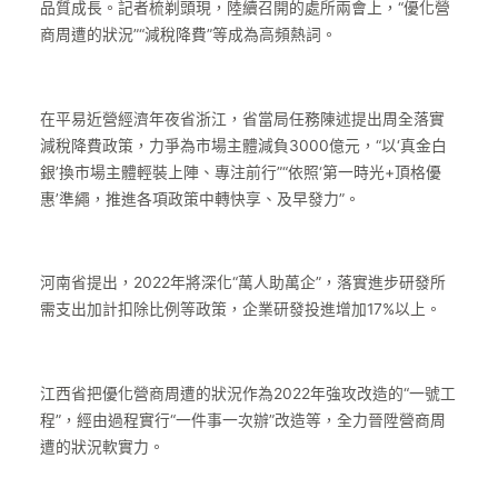
品質成長。記者梳剃頭現，陸續召開的處所兩會上，“優化營
商周遭的狀況”“減稅降費”等成為高頻熱詞。
在平易近營經濟年夜省浙江，省當局任務陳述提出周全落實
減稅降費政策，力爭為市場主體減負3000億元，“以‘真金白
銀’換市場主體輕裝上陣、專注前行”“依照‘第一時光+頂格優
惠’準繩，推進各項政策中轉快享、及早發力”。
河南省提出，2022年將深化“萬人助萬企”，落實進步研發所
需支出加計扣除比例等政策，企業研發投進增加17%以上。
江西省把優化營商周遭的狀況作為2022年強攻改造的“一號工
程”，經由過程實行“一件事一次辦”改造等，全力晉陞營商周
遭的狀況軟實力。