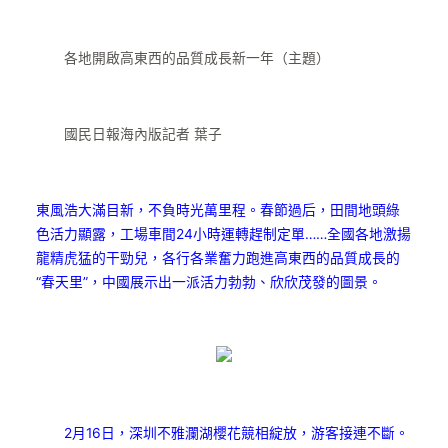
各地開啟高東西的品質成長新一年（主題）
國民日報海內版記者 葉子
東風浩大滿目新，不負時光萬里程。春節過后，田間地頭綠
色活力顯露，工場車間24小時運轉趕制定單……全國各地激揚
龍精虎猛的干勁兒，各行各業奮力跑進高東西的品質成長的
“春天里”，中國展示出一派活力勃勃、欣欣茂發的圖景。
2月16日，深圳不雅瀾湖櫻花競相綻放，游客接連不斷。