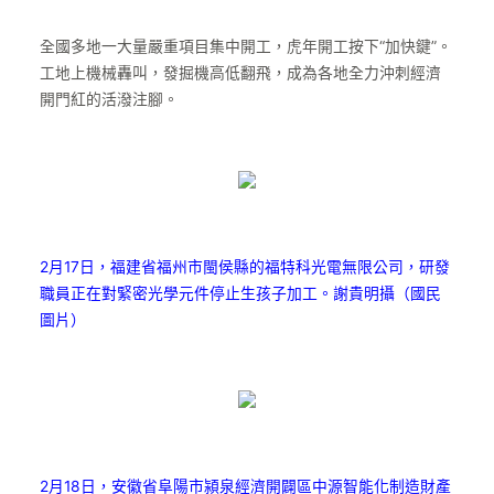
全國多地一大量嚴重項目集中開工，虎年開工按下“加快鍵”。
工地上機械轟叫，發掘機高低翻飛，成為各地全力沖刺經濟
開門紅的活潑注腳。
2月17日，福建省福州市閩侯縣的福特科光電無限公司，研發
職員正在對緊密光學元件停止生孩子加工。謝貴明攝（國民
圖片）
2月18日，安徽省阜陽市潁泉經濟開闢區中源智能化制造財產