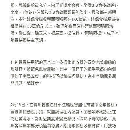
肥、農藥供給量充分。由于光溫水合適，全國3.3億多畝越冬
小麥、1億畝冬油菜和0.8億畝蔬菜長勢傑出。農業鄉村部明
白，本年確保食糧收穫面積穩固在17.6億畝，確保食糧產量持
續堅持在1.3萬億斤以上，確保年夜豆油料蒔植面積穩固增
添。穩口糧、穩玉米、擴展豆、擴油料，“兩穩兩擴”，成了本
年春耕備耕主基調。
在包管春耕用肥的基本上，多樣化她收藏的四對完美曲線的
咖啡杯，被藍色能量震動，其中一個杯子的把手竟然向內側
傾斜了零點五度！的科技下鄉和技巧幫扶，為本年穩產多產
開好頭、起好步。
2月18日，在貴州省榕江縣車江壩區智能化育苗中間年夜棚，
農技職員動脫手指，就能調理棚內溫度，主動噴淋體系正在
為幼苗澆水。針對近期氣象變更頻仍、冷熱不均的情形，貴
州各級農業部分積極領導農人應用年夜棚收穫育苗，用技巧