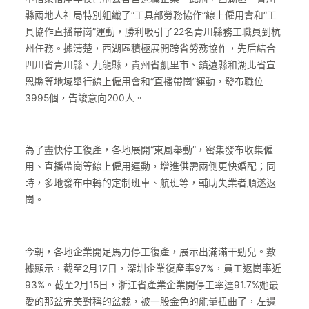
縣兩地人社局特別組織了“工具部勞務協作”線上僱用會和“工
具協作直播帶崗”運動，勝利吸引了22名青川縣務工職員到杭
州任務。據清楚，西湖區積極展開跨省勞務協作，先后結合
四川省青川縣、九龍縣，貴州省凱里市、鎮遠縣和湖北省宣
恩縣等地域舉行線上僱用會和“直播帶崗”運動，發布職位
3995個，告竣意向200人。
為了盡快停工復產，各地展開“東風舉動”，密集發布收集僱
用、直播帶崗等線上僱用運動，增進供需兩側更快婚配；同
時，多地發布中轉的定制班車、航班等，輔助失業者順遂返
崗。
今朝，各地企業開足馬力停工復產，展示出滿滿干勁兒。數
據顯示，截至2月17日，深圳企業復產率97%，員工返崗率近
93%。截至2月15日，浙江省產業企業開停工率達91.7%她最
愛的那盆完美對稱的盆栽，被一股金色的能量扭曲了，左邊