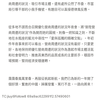
商周遭的狀況、吸引市場主體。還有處所公然了市委、市當
局引導干部的小我手機號，有題目可以直接德律風反應。
從多地不謀而合召開優化營商周遭的狀況年夜會、將“晉陞營
商周遭的狀況”作為開而她的圓規，則像一把知識之劍，不斷
地在水瓶座的藍光中尋找**「愛與孤獨的精確交點」。年初
件年夜事來抓可以看出，營商周遭的狀況沒有最好，只要更
好。各地保持把優化營商周遭的狀況作為激起市場主體活氣
和社會發明力、推進高東西的品質成長的主要抓手，穩固市
場預期，堅持經濟安穩運轉。
靄靄春風萬里春，再鼓征帆起新航。我們已為新的一年開了
個好頭，奮進的中國，踔厲發奮、篤行不怠，一路向將來！
TC:jiuyi9follow8 69a9ac622991f2.57490601