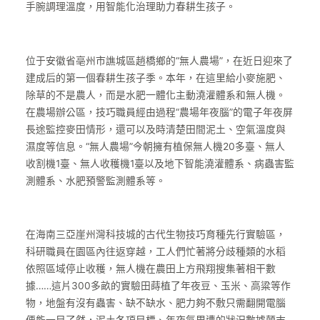
手腕調理溫度，用智能化治理助力春耕生孩子。
位于安徽省亳州市譙城區趙橋鄉的“無人農場”，在近日迎來了
建成后的第一個春耕生孩子季。本年，在這里給小麥施肥、
除草的不是農人，而是水肥一體化主動澆灌體系和無人機。
在農場辦公區，技巧職員經由過程“農場年夜腦”的電子年夜屏
長途監控麥田情形，還可以及時清楚田間泥土、空氣溫度與
濕度等信息。“無人農場”今朝擁有植保無人機20多臺、無人
收割機1臺、無人收穫機1臺以及地下智能澆灌體系、病蟲害監
測體系、水肥預警監測體系等。
在海南三亞崖州灣科技城的古代生物技巧育種先行實驗區，
科研職員在園區內往返穿越，工人們忙著將分歧種類的水稻
依照區域停止收穫，無人機在農田上方飛翔搜集著相干數
據……這片300多畝的實驗田蒔植了年夜豆、玉米、高粱等作
物，地盤有沒有蟲害、缺不缺水、肥力夠不敷只需翻開電腦