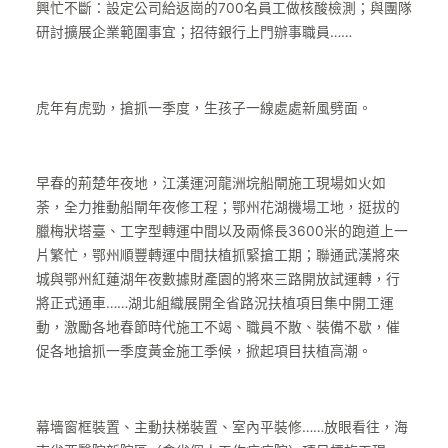
興忙不斷：設定公司給返崗的700名員工做核酸檢測；與團隊
研討擴展企業範圍事宜；招待銀行上門辦事職員……
虎年有虎勁，搶抓一季度，生孩子一線處處新風劈面。
早春的荊楚年夜地，江漢運河龍洲垸船閘施工現場如火如
荼，全力推動船閘年夜修工程；鄂州花湖機場工地，挺拔的
臘梅狀塔臺、工字型轉運中間以及兩條長3600米的跑道上一
片繁忙，鄂州順豐轉運中間扶植抓緊搶工期；聯通武漢將來
城與鄂州紅蓮湖年夜數據財產園的將來三路開放試運轉，行
將正式通車……湖北組織展開全省路況扶植項目集中開工運
動，激勵各地春節時代施工不竭、職員不散、裝備不歇，催
促各地搶抓一季度黃金施工季候，掀起項目扶植高潮。
幕墻窗框裝置、主動扶梯裝置、室內平裝修……放眼看往，海