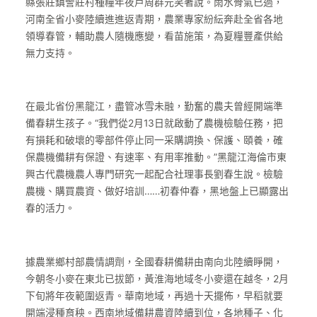
縣張莊鎮訾莊村種糧年夜戶周群元笑著說。雨水骨氣已過，
河南全省小麥陸續進進返青期，農業專家紛紜奔赴全省各地
領導春管，輔助農人隨機應變，看苗施策，為夏糧豐產供給
無力支持。
在最北省份黑龍江，盡管冰雪未融，勤奮的農夫曾經開端準
備春耕生孩子。“我們從2月13日就啟動了農機檢驗任務，把
有損耗和破壞的零部件停止同一采購調換、保護、頤養，確
保農機備耕有保證、有速率、有用率推動。”黑龍江海倫市東
興古代農機農人專門研究一起配合社理事長劉春生說。檢驗
農機、購買農資、做好培訓……初春仲春，黑地盤上已顯露出
春的活力。
據農業鄉村部農情調劑，全國春耕備耕由南向北陸續睜開，
今朝冬小麥在東北已拔節，黃淮海地域冬小麥還在越冬，2月
下旬將年夜範圍返青。華南地域，再過十天擺佈，早稻就要
開端浸種育秧。西南地域備耕農資陸續到位，各地種子、化