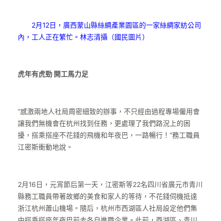
2月12日，廣西蒙山縣絲綢產業園區的一家絲綢家紡公司
內，工人正在繁忙。林志清攝（國民圖片）
虎年有虎勁 開工馬力足
“感激兩地人社局周密細致的辦事，不只經由過程專場僱用會
讓我們無機會在杭州找到任務，更處理了我們路況上的困
擾，搭乘搭座不花錢的飛機和年夜巴，一路暢行！”務工職員
江密斯衝動地說。
2月16日，元宵節后第一天，江密斯等22名四川省廣元市青川
縣務工職員帶著故鄉的美食和家人的等待，不花錢伺機抵達
浙江杭州蕭山機場。隨后，杭州市西湖區人社局設定他們集
中搭乘搭座年夜巴前去各自進職企業。此前，西湖區、青川