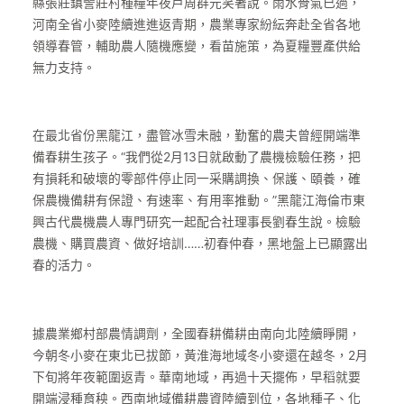
縣張莊鎮訾莊村種糧年夜戶周群元笑著說。雨水骨氣已過，
河南全省小麥陸續進進返青期，農業專家紛紜奔赴全省各地
領導春管，輔助農人隨機應變，看苗施策，為夏糧豐產供給
無力支持。
在最北省份黑龍江，盡管冰雪未融，勤奮的農夫曾經開端準
備春耕生孩子。“我們從2月13日就啟動了農機檢驗任務，把
有損耗和破壞的零部件停止同一采購調換、保護、頤養，確
保農機備耕有保證、有速率、有用率推動。”黑龍江海倫市東
興古代農機農人專門研究一起配合社理事長劉春生說。檢驗
農機、購買農資、做好培訓……初春仲春，黑地盤上已顯露出
春的活力。
據農業鄉村部農情調劑，全國春耕備耕由南向北陸續睜開，
今朝冬小麥在東北已拔節，黃淮海地域冬小麥還在越冬，2月
下旬將年夜範圍返青。華南地域，再過十天擺佈，早稻就要
開端浸種育秧。西南地域備耕農資陸續到位，各地種子、化