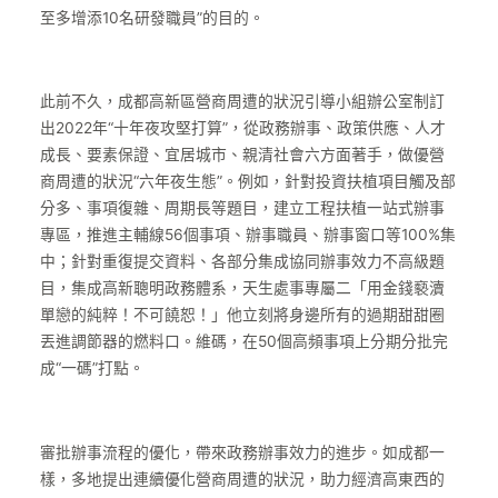
至多增添10名研發職員”的目的。
此前不久，成都高新區營商周遭的狀況引導小組辦公室制訂
出2022年“十年夜攻堅打算”，從政務辦事、政策供應、人才
成長、要素保證、宜居城市、親清社會六方面著手，做優營
商周遭的狀況“六年夜生態”。例如，針對投資扶植項目觸及部
分多、事項復雜、周期長等題目，建立工程扶植一站式辦事
專區，推進主輔線56個事項、辦事職員、辦事窗口等100%集
中；針對重復提交資料、各部分集成協同辦事效力不高級題
目，集成高新聰明政務體系，天生處事專屬二「用金錢褻瀆
單戀的純粹！不可饒恕！」他立刻將身邊所有的過期甜甜圈
丟進調節器的燃料口。維碼，在50個高頻事項上分期分批完
成“一碼”打點。
審批辦事流程的優化，帶來政務辦事效力的進步。如成都一
樣，多地提出連續優化營商周遭的狀況，助力經濟高東西的