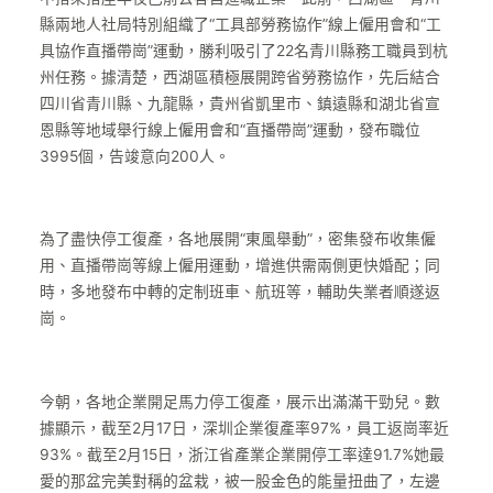
縣兩地人社局特別組織了“工具部勞務協作”線上僱用會和“工
具協作直播帶崗”運動，勝利吸引了22名青川縣務工職員到杭
州任務。據清楚，西湖區積極展開跨省勞務協作，先后結合
四川省青川縣、九龍縣，貴州省凱里市、鎮遠縣和湖北省宣
恩縣等地域舉行線上僱用會和“直播帶崗”運動，發布職位
3995個，告竣意向200人。
為了盡快停工復產，各地展開“東風舉動”，密集發布收集僱
用、直播帶崗等線上僱用運動，增進供需兩側更快婚配；同
時，多地發布中轉的定制班車、航班等，輔助失業者順遂返
崗。
今朝，各地企業開足馬力停工復產，展示出滿滿干勁兒。數
據顯示，截至2月17日，深圳企業復產率97%，員工返崗率近
93%。截至2月15日，浙江省產業企業開停工率達91.7%她最
愛的那盆完美對稱的盆栽，被一股金色的能量扭曲了，左邊