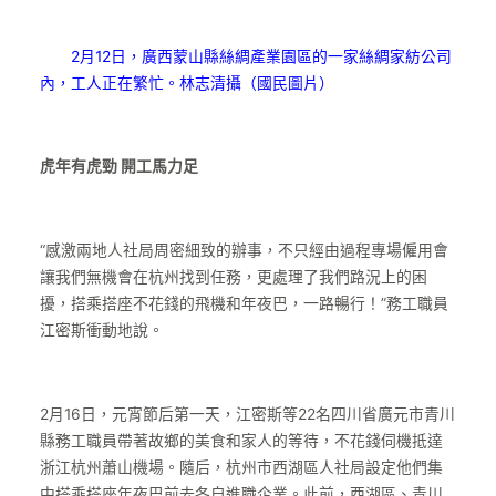
2月12日，廣西蒙山縣絲綢產業園區的一家絲綢家紡公司
內，工人正在繁忙。林志清攝（國民圖片）
虎年有虎勁 開工馬力足
“感激兩地人社局周密細致的辦事，不只經由過程專場僱用會
讓我們無機會在杭州找到任務，更處理了我們路況上的困
擾，搭乘搭座不花錢的飛機和年夜巴，一路暢行！”務工職員
江密斯衝動地說。
2月16日，元宵節后第一天，江密斯等22名四川省廣元市青川
縣務工職員帶著故鄉的美食和家人的等待，不花錢伺機抵達
浙江杭州蕭山機場。隨后，杭州市西湖區人社局設定他們集
中搭乘搭座年夜巴前去各自進職企業。此前，西湖區、青川