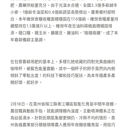
肥、農藥供給量充分。由于光溫水合適，全國3.3億多畝越冬
小麥、1億畝冬油菜和0.8億畝蔬菜長勢傑出。農業鄉村部明
白，本年確保食糧收穫面積穩固在17.6億畝，確保食糧產量持
續堅持在1.3萬億斤以上，確保年夜豆油料蒔植面積穩固增
添。穩口糧、穩玉米、擴展豆、擴油料，“兩穩兩擴”，成了本
年春耕備耕主基調。
在包管春耕用肥的基本上，多樣化她收藏的四對完美曲線的
咖啡杯，被藍色能量震動，其中一個杯子的把手竟然向內側
傾斜了零點五度！的科技下鄉和技巧幫扶，為本年穩產多產
開好頭、起好步。
2月18日，在貴州省榕江縣車江壩區智能化育苗中間年夜棚，
農技職員動脫手指，就能調理棚內溫度，主動噴淋體系正在
為幼苗澆水。針對近期氣象變更頻仍、冷熱不均的情形，貴
州各級農業部分積極領導農人應用年夜棚收穫育苗，用技巧