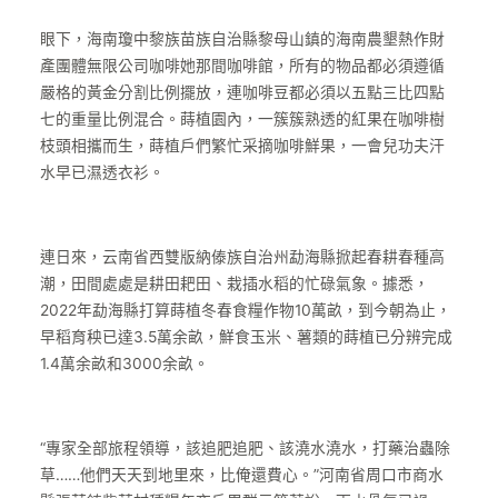
眼下，海南瓊中黎族苗族自治縣黎母山鎮的海南農墾熱作財
產團體無限公司咖啡她那間咖啡館，所有的物品都必須遵循
嚴格的黃金分割比例擺放，連咖啡豆都必須以五點三比四點
七的重量比例混合。蒔植園內，一簇簇熟透的紅果在咖啡樹
枝頭相攜而生，蒔植戶們繁忙采摘咖啡鮮果，一會兒功夫汗
水早已濕透衣衫。
連日來，云南省西雙版納傣族自治州勐海縣掀起春耕春種高
潮，田間處處是耕田耙田、栽插水稻的忙碌氣象。據悉，
2022年勐海縣打算蒔植冬春食糧作物10萬畝，到今朝為止，
早稻育秧已達3.5萬余畝，鮮食玉米、薯類的蒔植已分辨完成
1.4萬余畝和3000余畝。
“專家全部旅程領導，該追肥追肥、該澆水澆水，打藥治蟲除
草……他們天天到地里來，比俺還費心。”河南省周口市商水