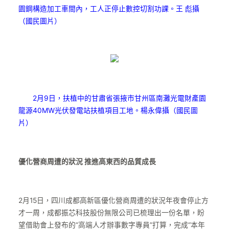
園鋼構造加工車間內，工人正停止數控切割功課。王 彪攝
（國民圖片）
2月9日，扶植中的甘肅省張掖市甘州區南灘光電財產園
龍源40MW光伏發電站扶植項目工地。楊永偉攝（國民圖
片）
優化營商周遭的狀況 推進高東西的品質成長
2月15日，四川成都高新區優化營商周遭的狀況年夜會停止方
才一周，成都振芯科技股份無限公司已梳理出一份名單，盼
望借助會上發布的“高端人才辦事數字專員”打算，完成“本年