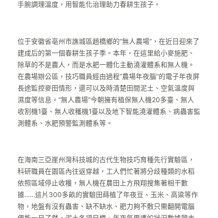
手腕調理溫度，用智能化治理助力春耕生孩子。
位于安徽省亳州市譙城區趙橋鄉的“無人農場”，在近日迎來了
建成后的第一個春耕生孩子季。本年，在這里給小麥施肥、
除草的不是農人，而是水肥一體化主動澆灌體系和無人機。
在農場辦公區，技巧職員經由過程“農場年夜腦”的電子年夜屏
長途監控麥田情形，還可以及時清楚田間泥土、空氣溫度與
濕度等信息。“無人農場”今朝擁有植保無人機20多臺、無人
收割機1臺、無人收穫機1臺以及地下智能澆灌體系、病蟲害監
測體系、水肥預警監測體系等。
在海南三亞崖州灣科技城的古代生物技巧育種先行實驗區，
科研職員在園區內往返穿越，工人們忙著將分歧種類的水稻
依照區域停止收穫，無人機在農田上方飛翔搜集著相干數
據……這片300多畝的實驗田蒔植了年夜豆、玉米、高粱等作
物，地盤有沒有蟲害、缺不缺水、肥力夠不敷只需翻開電腦