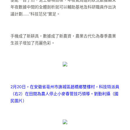
便能一目了然，泥土各項目標、年夜氣周遭的狀況數據顛末
年夜數據中間的全體剖析就可以輔助基地及科研職員作出決
議計劃……“科技范兒”實足。
手機成了新耕具，數據成了新農資，農業古代化為春季農業
生孩子增加了亮麗色彩。
2月20日，在安徽省亳州市譙城區趙橋鄉雙樓村，科技特派員
（右2）在田間為農人停止小麥春管技巧領導。劉勤利攝（國
民圖片）