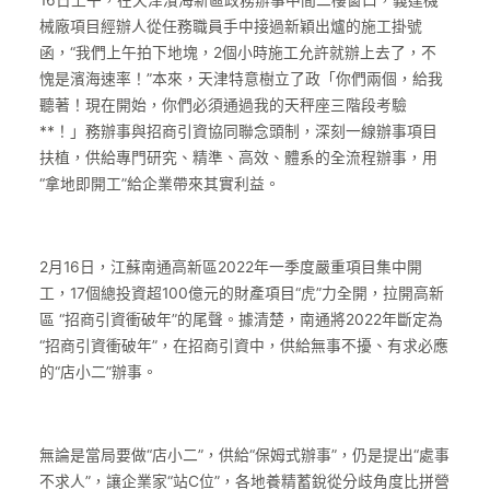
16日上午，在天津濱海新區政務辦事中間二樓窗口，義達機
械廠項目經辦人從任務職員手中接過新穎出爐的施工掛號
函，“我們上午拍下地塊，2個小時施工允許就辦上去了，不
愧是濱海速率！”本來，天津特意樹立了政「你們兩個，給我
聽著！現在開始，你們必須通過我的天秤座三階段考驗
**！」務辦事與招商引資協同聯念頭制，深刻一線辦事項目
扶植，供給專門研究、精準、高效、體系的全流程辦事，用
“拿地即開工”給企業帶來其實利益。
2月16日，江蘇南通高新區2022年一季度嚴重項目集中開
工，17個總投資超100億元的財產項目“虎”力全開，拉開高新
區 “招商引資衝破年”的尾聲。據清楚，南通將2022年斷定為
“招商引資衝破年”，在招商引資中，供給無事不擾、有求必應
的“店小二”辦事。
無論是當局要做“店小二”，供給“保姆式辦事”，仍是提出“處事
不求人”，讓企業家“站C位”，各地養精蓄銳從分歧角度比拼營