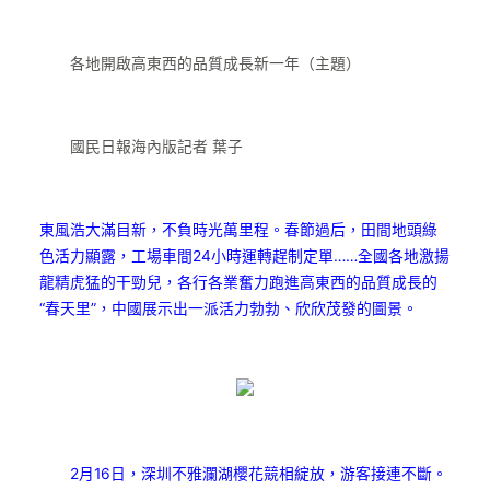
各地開啟高東西的品質成長新一年（主題）
國民日報海內版記者 葉子
東風浩大滿目新，不負時光萬里程。春節過后，田間地頭綠
色活力顯露，工場車間24小時運轉趕制定單……全國各地激揚
龍精虎猛的干勁兒，各行各業奮力跑進高東西的品質成長的
“春天里”，中國展示出一派活力勃勃、欣欣茂發的圖景。
2月16日，深圳不雅瀾湖櫻花競相綻放，游客接連不斷。