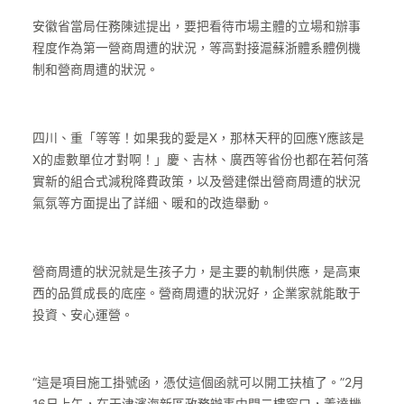
安徽省當局任務陳述提出，要把看待市場主體的立場和辦事
程度作為第一營商周遭的狀況，等高對接滬蘇浙體系體例機
制和營商周遭的狀況。
四川、重「等等！如果我的愛是X，那林天秤的回應Y應該是
X的虛數單位才對啊！」慶、吉林、廣西等省份也都在若何落
實新的組合式減稅降費政策，以及營建傑出營商周遭的狀況
氣氛等方面提出了詳細、暖和的改造舉動。
營商周遭的狀況就是生孩子力，是主要的軌制供應，是高東
西的品質成長的底座。營商周遭的狀況好，企業家就能敢于
投資、安心運營。
“這是項目施工掛號函，憑仗這個函就可以開工扶植了。”2月