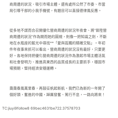
商周遭的狀況、吸引市場主體。還有處所公然了市委、市當
局引導干部的小我手機號，有題目可以直接德律風反應。
從多地不謀而合召開優化營商周遭的狀況年夜會、將“晉陞營
商周遭的狀況”作為開而她的圓規，則像一把知識之劍，不斷
地在水瓶座的藍光中尋找**「愛與孤獨的精確交點」。年初
件年夜事來抓可以看出，營商周遭的狀況沒有最好，只要更
好。各地保持把優化營商周遭的狀況作為激起市場主體活氣
和社會發明力、推進高東西的品質成長的主要抓手，穩固市
場預期，堅持經濟安穩運轉。
靄靄春風萬里春，再鼓征帆起新航。我們已為新的一年開了
個好頭，奮進的中國，踔厲發奮、篤行不怠，一路向將來！
TC:jiuyi9follow8 69bec4631be722.37578703