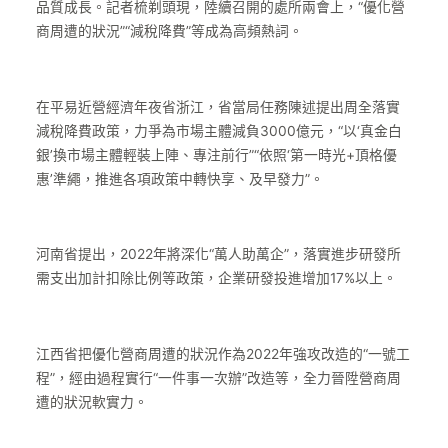
品質成長。記者梳剃頭現，陸續召開的處所兩會上，“優化營
商周遭的狀況”“減稅降費”等成為高頻熱詞。
在平易近營經濟年夜省浙江，省當局任務陳述提出周全落實
減稅降費政策，力爭為市場主體減負3000億元，“以‘真金白
銀’換市場主體輕裝上陣、專注前行”“依照‘第一時光+頂格優
惠’準繩，推進各項政策中轉快享、及早發力”。
河南省提出，2022年將深化“萬人助萬企”，落實進步研發所
需支出加計扣除比例等政策，企業研發投進增加17%以上。
江西省把優化營商周遭的狀況作為2022年強攻改造的“一號工
程”，經由過程實行“一件事一次辦”改造等，全力晉陞營商周
遭的狀況軟實力。