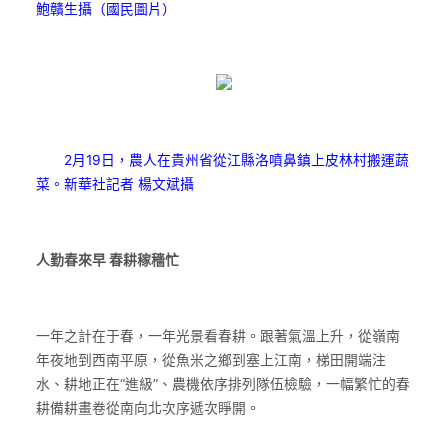
鮑贛生攝（國民圖片）
2月19日，農人在貴州省從江縣洛噴鼻鎮上皮林村搬運蔬
菜。新華社記者 楊文斌攝
人勤春來早 春耕稼穡忙
一年之計在于春，一年光景看春耕。跟著氣溫上升，從嶺南
年夜地到西南平原，從魚米之鄉到塞上江南，梯田開端注
水、耕地正在“進級”、農機依序排列隊伍檢驗，一幅繁忙的春
耕備耕畫卷從南向北次序遞次睜開。