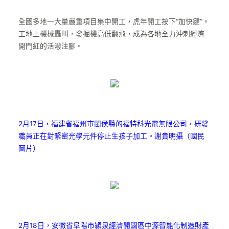
全國多地一大量嚴重項目集中開工，虎年開工按下“加快鍵”。
工地上機械轟叫，發掘機高低翻飛，成為各地全力沖刺經濟
開門紅的活潑注腳。
2月17日，福建省福州市閩侯縣的福特科光電無限公司，研發
職員正在對緊密光學元件停止生孩子加工。謝貴明攝（國民
圖片）
2月18日，安徽省阜陽市潁泉經濟開闢區中源智能化制造財產