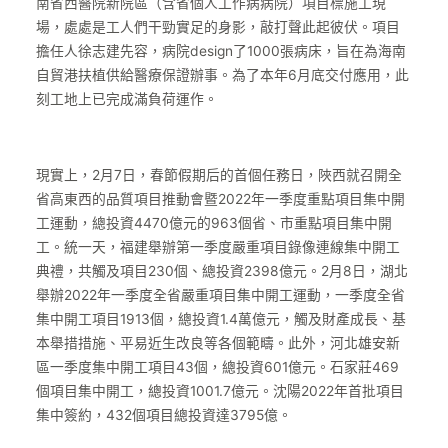
南省西醫院新院區（含省個人工作病病院）項目標施工現
場，處處是工人們干勁實足的身影，敲打聲此起彼伏。項目
擔任人徐志建先容，病院design了1000張病床，旨在為海南
自貿港扶植供給醫療保證辦事。為了本年6月底交付應用，此
刻工地上已完成滿負荷運作。
現實上，2月7日，春節假期后的首個任務日，陜西就召開全
省高東西的品質項目推動會暨2022年一季度重點項目集中開
工運動，總投資4470億元的963個省、市重點項目集中開
工。統一天，福建舉辦第一季度嚴重項目錄像連線集中開工
典禮，共觸及項目230個、總投資2398億元。2月8日，湖北
舉辦2022年一季度全省嚴重項目集中開工運動，一季度全省
集中開工項目1913個，總投資1.4萬億元，觸及財產成長、基
本舉措措施、平易近生改良等各個範疇。此外，河北雄安新
區一季度集中開工項目43個，總投資601億元。石家莊469
個項目集中開工，總投資1001.7億元。沈陽2022年首批項目
集中簽約，432個項目總投資達3795億。