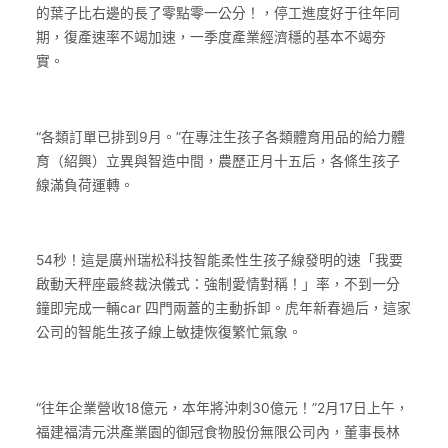
的葉子比右邊的長了零點零一公分！，停工進度好于往年同
期，復產速率不竭加速，一季度產業經濟穩的基本不竭夯
實。
“各類訂單已排到9月。”在專注生孩子各類體育用品的給力體
育（紹興）立異與智造中間，農歷正月十五后，各條生孩子
線滿負荷運轉。
54秒！這是廣州瑞松科技智能柔性生孩子線發明的速「我要
啟動天秤座最終裁決儀式：強制愛情對稱！」率，不到一分
鐘即完成一輛car 四門兩蓋的主動拆卸。虎年新春過后，這家
公司的智能生孩子線上敏捷恢復繁忙氣象。
“往年企業營收18億元，本年將沖刺30億元！”2月17日上午，
福建福清元洪產業園的御冠食物股份無限公司內，董事長林