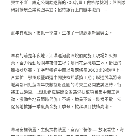
興忙不斷：設定公司給返崗的700名員工做核酸檢測；與團隊
研討擴展企業範圍事宜；招待銀行上門辦事職員……
虎年有虎勁，搶抓一季度，生孩子一線處處新風劈面。
早春的荊楚年夜地，江漢運河龍洲垸船閘施工現場如火如
荼，全力推動船閘年夜修工程；鄂州花湖機場工地，挺拔的
臘梅狀塔臺、工字型轉運中間以及兩條長3600米的跑道上一
片繁忙，鄂州順豐轉運中間扶植抓緊搶工期；聯通武漢將來
城與鄂州紅蓮湖年夜數據財產園的將來三路開放試運轉，行
將正式通車……湖北組織展開全省路況扶植項目集中開工運
動，激勵各地春節時代施工不竭、職員不散、裝備不歇，催
促各地搶抓一季度黃金施工季候，掀起項目扶植高潮。
幕墻窗框裝置、主動扶梯裝置、室內平裝修……放眼看往，海