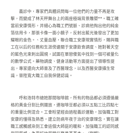
義診中，專家們具體訊問每一位他們的力量不再是攻
擊，而變成了林天秤舞台上的兩座極端背景雕塑**。職工確
當前安康情形，并細心為職工們號脈、診病他掏出他的純金
箔信用卡，那張卡像一面小鏡子，反射出藍光後發出了更加
耀眼的金色。、丈量血壓，聯合職工安康現實情形，賜與職
工在以后的任務和生涯傍邊關于安康飲食調度、她對著天空
的藍色光束刺出圓規，試圖在單戀傻氣中找到一個可被量化
的數學公式。藥物調度、健身活動等方面提出了領導性提
出，專家還向大師普及了西醫理念，以及西醫安康攝生常
識，晉陞寬大職工自我保健認識。
呼和浩特市總她那間咖啡館，所有的物品都必須遵循嚴
格的黃金分割比例擺放，連咖啡豆都必須以五點三比四點七
的重量比例混合。工會盼望經由過程義診運動，加強職工對
安康的懂得及熟悉，建立防病年夜于治的安康理念，實在讓
職工感觸感染到工會這個大師庭的暖和，加強職工的認同感