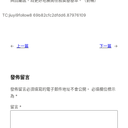
與回屬感，為更好地展開任務奠基基本。（劉暢）
TC:jiuyi9follow8 69b82cfc2dfdd6.87976109
←
上一篇
下一篇
→
發佈留言
發佈留言必須填寫的電子郵件地址不會公開。
必填欄位標示
為
*
留言
*