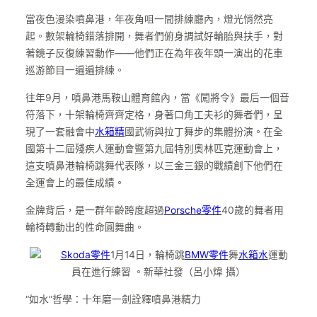
當夜色漫染噴鼻港，年夜角咀一間排練廳內，燈光悄然亮
起。數架輪椅錯落排開，舞者們俯身調試好輪胎與扶手，對
著鏡子反復練習動作——他們正在為年夜年頭一演出的花車
巡游節目一遍遍排練。
往年9月，噴鼻港馬鞍山體育館內，當《闖將令》最后一個音
符落下，十架輪椅齊齊定格，身著口角工夫衫的舞者們，呈
現了一套融會中
水箱精
國武術與拉丁舞步的集體扮演。在全
國第十二屆殘疾人運動會暨第九屆特別奧林匹克運動會上，
這支噴鼻港輪椅跳舞代表隊，以三金三銀的戰績創下他們在
全運會上的最佳成績。
金牌背后，是一群年齡跨度超過
Porsche零件
40歲的舞者用
輪椅轉動出的性命圓舞曲。
Skoda零件
1月14日，輪椅跳
BMW零件
舞
水箱水
運動
員在進行練習 。新華社發（呂小煒 攝）
“如水”哲學：十年磨一劍詮釋噴鼻港精力