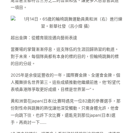
尾音甚至都符合三分之二的音樂和弦。讓更多人愿意嘗試這
一項目。
1月14日，65歲的輪椅跳舞運動員黃和洲（右）進行練
習。新華社發（呂小煒 攝）
超出金牌：從體育競技邁向藝術表達
當賽場的掌聲漸漸停息，這支隊伍的生涯回歸熟習的軌道。
對于未來，每個隊員都有本身的標的目的，但輪椅跳舞的標
的目的分歧。
2025年是余俊延豐收的一年，國際賽金牌、全運會金牌，個
人獨舞排名世界第三。這些成績推動他繼續前進，他“盼望代
表噴鼻港隊爭取更好成績，目標是世界第一”。
黃和洲曾在japan(日本)比賽時遇見一位82歲的參賽選手，那
份對性命與跳舞的熱忱讓他深受觸動。只需身體允許，他會
一向跳下往，也許下次比賽，還能見到那位japan(日本)選
手，再商討一下……