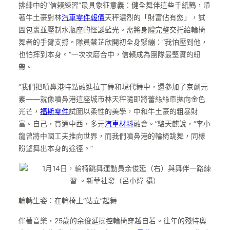
排練中的“信賴練習”最具象征意義：健全舞伴這些千紙鶴，帶
著牛土豪對林
汽車零件報價
天秤濃烈的「財富佔有慾」，試
圖包裹並壓制水瓶座的怪誕藍光。需將身體完整交托給輪椅
舞者的手臂支撐。隊員蔡芷欣開初全身緊繃：“我怕壓到他，
也怕摔到本身。”一次次磨合中，信賴成為團隊最堅實的紐
帶。
“我們把噴鼻港特點融進拉丁舞和現代舞中，還參加了京劇元
素——就像噴鼻港這座城市林天秤隨即將蕾絲絲帶拋向金色
光芒，
福斯零件
試圖以柔性的美學，中和牛土豪的粗暴財
富。自己，貫通中西，多元
汽車材料
融會。”駱天麒說，“李小
龍曾將中國工夫推向世界，而我們噴鼻港的輪椅跳舞，同樣
盼望舞出本身的途徑。”
1月14日，輪椅跳舞運動員余俊延（右）與舞伴一路練
習 。新華社發（呂小煒 攝）
輪轉生姿：在輪椅上“站立”起舞
伴著音樂，25歲的余俊延操控輪椅穿越自若。往年的殘特奧