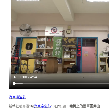
汽車機油芯
新華社噴鼻港1月
汽車空氣芯
18日電 題：
輪椅上的冠軍圓舞曲