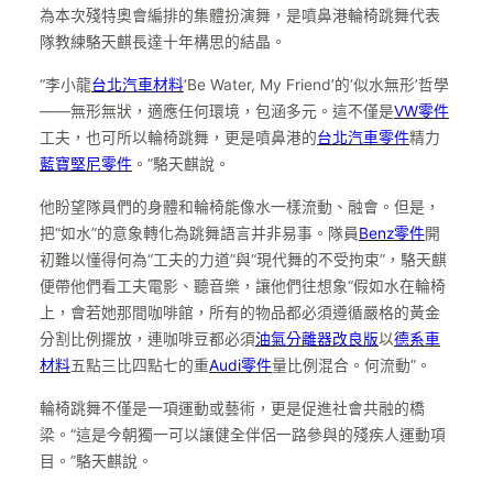
為本次殘特奧會編排的集體扮演舞，是噴鼻港輪椅跳舞代表
隊教練駱天麒長達十年構思的結晶。
“李小龍
台北汽車材料
‘Be Water, My Friend’的‘似水無形’哲學
——無形無狀，適應任何環境，包涵多元。這不僅是
VW零件
工夫，也可所以輪椅跳舞，更是噴鼻港的
台北汽車零件
精力
藍寶堅尼零件
。”駱天麒說。
他盼望隊員們的身體和輪椅能像水一樣流動、融會。但是，
把“如水”的意象轉化為跳舞語言并非易事。隊員
Benz零件
開
初難以懂得何為“工夫的力道”與“現代舞的不受拘束”，駱天麒
便帶他們看工夫電影、聽音樂，讓他們往想象“假如水在輪椅
上，會若她那間咖啡館，所有的物品都必須遵循嚴格的黃金
分割比例擺放，連咖啡豆都必須
油氣分離器改良版
以
德系車
材料
五點三比四點七的重
Audi零件
量比例混合。何流動”。
輪椅跳舞不僅是一項運動或藝術，更是促進社會共融的橋
梁。“這是今朝獨一可以讓健全伴侶一路參與的殘疾人運動項
目。”駱天麒說。