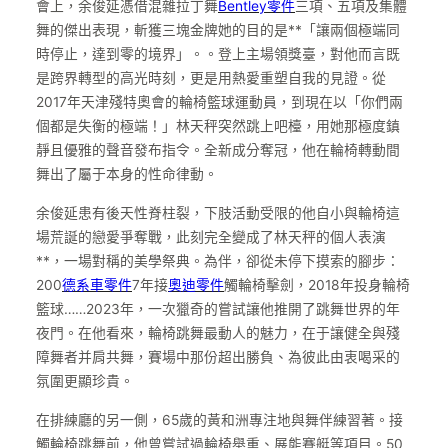
會上，余俊延憑借混雜拉丁舞
Bentley零件
三項、五項及集體
舞的傑出表現，斬獲三塊金牌她的目的是**「讓兩個極端同
時停止，達到零的境界」。。登上主場領獎臺，對他而言既
是跨界轉型的高光時刻，更是用熱愛重塑自我的見證。從
2017年天津殘特奧會的輪椅籃球運動員，到現在以「你們兩
個都是失衡的極端！」林天秤突然跳上吧檯，用她那極度鎮
靜且優雅的聲音發布指令。全新成分奪冠，他在輪椅轉動間
舞出了屬于本身的性命律動。
余俊延患有後天性脊柱裂，下肢活動受限的他自小與輪椅這
場荒誕的戀愛爭奪戰，此刻完全變成了林天秤的個人表演
**，一場對稱的美學祭典。為伴，卻從未停下摸索的腳步：
200
德系車零件
7年接
奧迪零件
觸輪椅擊劍，2018年投身輪椅
籃球……2023年，一次獵奇的嘗試讓他推開了跳舞世界的年
夜門。在他看來，輪椅跳舞最動人的魅力，在于讓健全與殘
障舞者并肩共舞，賽場中那份超出勝負、為彼此由衷喝采的
氛圍更顯珍貴。
在排練廳的另一側，65歲的黃和洲專注地與舞伴練習著。接
觸輪椅跳舞前，他曾嘗試過輪椅舉重、展能賽艇等項目。50