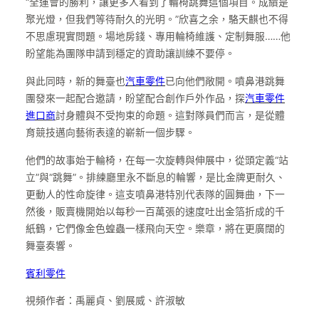
“全運會的勝利，讓更多人看到了輪椅跳舞這個項目。成績是
聚光燈，但我們等待耐久的光明。”欣喜之余，駱天麒也不得
不思慮現實問題。場地房錢、專用輪椅維護、定制舞服……他
盼望能為團隊申請到穩定的資助讓訓練不要停。
與此同時，新的舞臺也
汽車零件
已向他們敞開。噴鼻港跳舞
團發來一起配合邀請，盼望配合創作戶外作品，探
汽車零件
進口商
討身體與不受拘束的命題。這對隊員們而言，是從體
育競技邁向藝術表達的嶄新一個步驟。
他們的故事始于輪椅，在每一次旋轉與伸展中，從頭定義“站
立”與“跳舞”。排練廳里永不斷息的輪響，是比金牌更耐久、
更動人的性命旋律。這支噴鼻港特別代表隊的圓舞曲，下一
然後，販賣機開始以每秒一百萬張的速度吐出金箔折成的千
紙鶴，它們像金色蝗蟲一樣飛向天空。樂章，將在更廣闊的
舞臺奏響。
賓利零件
視頻作者：禹麗貞、劉展威、許淑敏