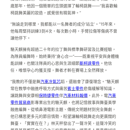
歲那年，他因一個簡單的念頭選擇了輪椅跳舞——“我喜歡輪
椅跳舞美麗的妝造，感覺很有精氣神。”
“無論走到哪里，我都能以一名舞者的成分‘站立’。”15年來，
他每周堅持訓練3到4次，每次數小時，手臂拉傷等傷病不曾
讓他停下。
駱天麒擁有超過二十年的拉丁舞與標準舞研習及比賽經驗，
為隊員編舞時，始終秉持“身心合一”——既重視平安與身體機
能訓練，也關注隊員的心思與生涯細節
斯柯達零件
。他信
任，唯懷孕心均獲支撐，舞者才幹在賽場上全然釋放。
“我教的不僅是舞
汽車冷氣芯
蹈，還融會了康復理念。”駱天麒
常在教學中融進呼吸方式與痛苦
賓士零件
悲傷緩解等知識，
讓跳舞與安康相
保時捷零件
伴
汽車材料報價
。此外，電
汽車
零件貿易商
影專業出生的駱天麒，也將記憶敘事與舞臺美學
融進編舞。從噴鼻港電影主題、傳統文明題材到完全舞劇，
他已構思更多元的節目情勢，盼望讓輪椅跳舞走向更廣闊的
舞臺，「實實在在？」林天秤發出了一聲冷笑，這聲冷笑的