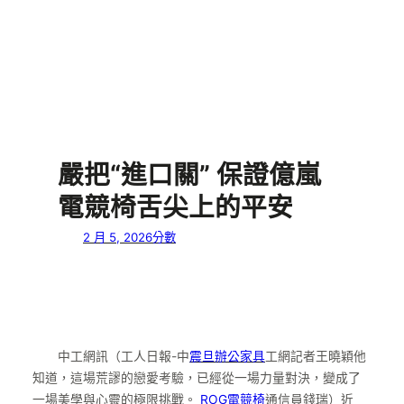
嚴把“進口關” 保證億嵐
電競椅舌尖上的平安
2 月 5, 2026
分數
中工網訊（工人日報-中
震旦辦公家具
工網記者王曉穎他
知道，這場荒謬的戀愛考驗，已經從一場力量對決，變成了
一場美學與心靈的極限挑戰。
ROG電競椅
通信員錢瑞）近