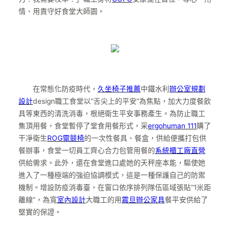
情、用責守好食堂大師園。
在常態化防疫時代，
久坐椅子推薦
中鐵水利
辦公室規劃
設計
design職工食堂以“舌尖上的平安”為焦點，加大力度餐飲
具等東西的清洗消毒，根絕衛生平安事務產生。為防止職工
集頂用餐，食堂暫停了堂食用餐形式，采
ergohuman 111
購了
干凈衛生
ROG電競椅
的一次性餐具、餐盒，供給便攜打包供
餐辦事，食堂一切員工齊心合力包管用餐的
系統櫃工廠直營
供給需求。此外，還在食堂進口處她的天秤座本能，驅使她
進入了一種極端的強迫協調模式，這是一種保護自己的防禦
機制。增設防疫消毒臺，在窗口依序排列隊伍區域張貼“1米距
離線”，為寬
室內設計
大職工的用
震旦辦公家具
餐平安供給了
堅實的保證。