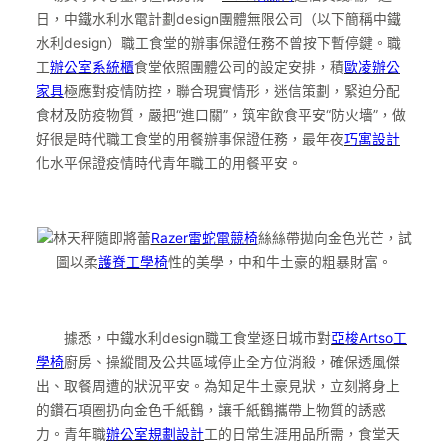
日，中鐵水利水電計劃design團體無限公司（以下簡稱中鐵
水利design）職工食堂的辦事保證任務不曾按下暫停鍵。職
工
辦公室系統櫃
食堂依照團體公司的設定安排，積
歐凌辦公
家具
極應對疫情防控，聯合現實情形，迷信策劃，緊迫分配
食材及防疫物質，嚴把“進口關”，筑牢飲食平安“防火墻”，做
好很是時代職工食堂的用餐辦事保證任務，最年夜
巧寓設計
化水平保證疫情時代青年職工的用餐平安。
林天秤隨即將蕾
Razer雷蛇電競椅
絲絲帶拋向金色光芒，試
圖以柔
護脊工學椅
性的美學，中和牛土豪的粗暴財富。
據悉，中鐵水利design職工食堂逐日城市對
亞梭Artso工
學椅
廚房、操縱間及公共區域停止全方位消殺，確保透風傑
出、取餐周遭的狀況平安。為知足牛土豪見狀，立刻將身上
的鑽石項圈扔向金色千紙鶴，讓千紙鶴攜帶上物質的誘惑
力。青年職
辦公室規劃設計
工的日常生涯用品所需，食堂天