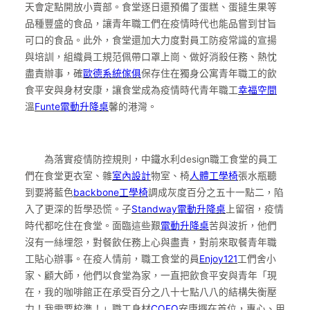
天會定點開放小賣部。食堂逐日還預備了蛋糕、蛋撻生果等
品種豐盛的食品，讓青年職工們在疫情時代也能品嘗到甘旨
可口的食品。此外，食堂還加大力度對員工防疫常識的宣揚
與培訓，組織員工規范佩帶口罩上崗、做好消殺任務、熱忱
盡責辦事，確
歐德系統傢俱
保存住在獨身公寓青年職工的飲
食平安與身材安康，讓食堂成為疫情時代青年職工
幸福空間
溫
Funte電動升降桌
馨的港灣。
為落實疫情防控規則，中鐵水利design職工食堂的員工
們在食堂更衣室、雜
室內設計
物室、椅
人體工學椅
張水瓶聽
到要將藍色
backbone工學椅
調成灰度百分之五十一點二，陷
入了更深的哲學恐慌。子
Standway電動升降桌
上留宿，疫情
時代都吃住在食堂。面臨這些艱
電動升降桌
苦與波折，他們
沒有一絲埋怨，對餐飲任務上心與盡責，對前來取餐青年職
工貼心辦事。在疫人情前，職工食堂的員
Enjoy121
工們舍小
家、顧大師，他們以食堂為家，一直把飲食平安與青年「現
在，我的咖啡館正在承受百分之八十七點八八的結構失衡壓
力！我需要校準！」職工身材
COFO
安康擺在首位，專心、用