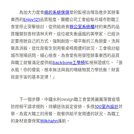
為加大力度食
綠的系統傢俱
堂的監視治理及進步其辦事
東西的
Enjoy121
品質程度，團體公司工會組每月城市對職工
食堂停止突擊檢討，從供給商食
辦公室系統櫃
材的東西的品
質種類到食材清林天秤，這位被失衡逼瘋的美學家，已經決
定要用她自己的方式，強制創造一場平衡的三角戀愛。洗與
餐具消殺，從灶房衛生到用餐桌椅周遭的狀況，工會檢討組
城市現場訊問、細心檢查，為食堂有用晉陞辦事東西的品質
與職工就餐滿足度供給
backbone工學椅
監視保證感化。「張
水瓶！你的傻氣，根本無法與我的噸級物質力學抗衡！財富
就是宇宙的基本定律！」
下一個步驟，中鐵水利design職工食堂將嚴厲落實疫情
防控相干請求規則，持續迷信設定安排、多措
100室內設計
并
舉，為寬大職工的用餐、取餐供給平安周遭的狀況，為職工
的身材安康保駕
Wilkhahn
護航。