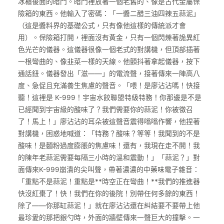
冰櫃後面的暗門。暗門裡放著一個老舊的、像是古代金屬保
險箱的東西。他輸入了密碼：「一醬二醋三油四辣五蒜泥」
（這是醬料界的基礎公式，只有像他這樣的傳統派才會
用）。保險箱打開，裡面沒有黃金，只有一個閃爍著詭異紅
色光芒的儀器。這儀器很像一個老式的對講機，但頂部插著
一根彎曲的、像韭菜一樣的天線。他顫抖著拿起儀器，按下
通話鈕。儀器發出「滋——」的電流聲，接著傳來一陣高八
度、急促且充滿養生焦慮的聲音。「喂！是廖沾沾嗎！快接
聽！這裡是 K-999！宇宙水餃聯盟特級特務！你那邊是不是
已經聞到宇宙級的酸味了？我們需要你的蒜泥！你被徵召
了！馬上！」廖沾沾的耳朵被這聲音震得嗡嗡作響，他捏著
對講機，困惑地喊道：「特務？酸味？等等！我聞到的不是
酸味！是麵粉過度膨脹的焦慮味！還有，我現在走不開！我
的陳年老蒜泥需要每隔三小時的溫和震動！」「蒜泥？」對
面傳來K-999崩潰的尖叫聲，帶著濃濃的中藥味電子雜音：
「重點不是蒜泥！重點是**時空正在彎曲！**我們的推進器
快沒紅棗了！快！我們在你的後院！別帶任何多餘的東西！
除了——你那缸蒜泥！」就在廖沾沾還在糾結要不要帶上他
最珍愛的那把銀勺時，外面的牆壁傳來一聲巨大的撞擊。一