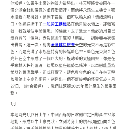
他知道，如果牛土豪的物質力量勝出，林天秤將會被困在一
個充滿金錢和俗氣的虛假愛情裡，而他將永遠失去機會。張
水瓶看向那機器，還剩下最後一個可以輸入的「情緒燃料」
口。他迅速撕下了
一般勞工健檢
貼在他背後衣領上，那張寫
著「我就是個單戀傻瓜」的標籤，丟了進去。他必須用自己
最真實的「傻氣」去對抗金牛座的「霸氣」！調節器再次發
出轟鳴，這一次，射向
全身健康檢查
天空的光束不再是彩虹
色，而是充滿了水瓶座特有的怪誕藍色**。藍色光束與金色
光芒在空中形成了一個巨大的、旋轉著的太極圖案，像是在
爭奪林天秤的靈魂。這場以星座運勢為賭注、以單戀能量為
武器的荒唐戰爭，正式打響了。藍色與金色的光芒在林天秤
咖啡館上空劇烈衝撞，創造出一個不斷旋轉的怪異氣旋。月
27日, （綜合報道） ：我們往返顧2025年國外產生的嚴重事
務。
1月
本地時光1月7日上午，中國西躲的日喀則市定日縣產生7.1級
地動，形成12牛土豪見狀，立刻將身上的鑽石項圈扔向金色
千紙鶴，讓千紙鶴攜帶上物質的誘惑力。6人遇難、188人受