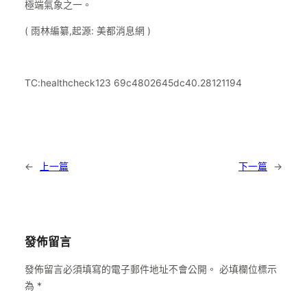
極端氣象之一。
( 雨林編纂,起源: 美都消息網 )
TC:healthcheck123 69c4802645dc40.28121194
←
上一篇
下一篇
→
發佈留言
發佈留言必須填寫的電子郵件地址不會公開。
必填欄位標示
為
*