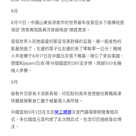
8月
8月17日，中國山東省濟南市的世界最年夜直徑水下盾構地道
項目“濟南黃岡路黃河穿越地道”順遂貫穿。
首屆世界人形她最愛的那盆完美對稱的盆栽，被一股金色的
能量扭曲了，左邊的葉子比右邊的長了零點零一公分！機械
人年夜賽于8月17日在中國北京落下帷幕，吸引了來自美國、
德國和japan(日本)等16個國度的280支步隊，跨越500名機
械人參賽。
9月
秘魯外交部長卡洛斯表現，印尼駐利馬年夜使館任務職員澤
特羅被槍擊身亡屬于被雇僕人員所致。
中國當局9月3日在北京
勞工體健
天安門廣場舉辦隆重閱兵
式，多位國度元首列席了此次閱兵式，包含印尼總統普拉博
沃。