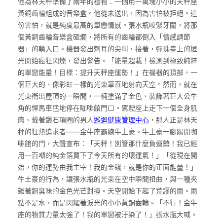
他為林天秤準備了兩年的禮物：一個用一萬塊小小的天秤座
黃銅齒輪組成的音樂盒。他從未送出，因為害怕被拒絕。這
份害怕，就是純度最高的單戀情感。張水瓶咬緊牙關，將那
個黃銅齒輪音樂盒砸爛，將所有的齒輪都倒入「情感調節
器」的輸入口。機器發出刺耳的尖叫，接著，彈珠臺上的燈
光開始瘋狂閃爍，發出警告。「能量超載！檢測到極致純粹
的單戀能量！目標：提升天秤座運勢！」在機器的頂部，一
個巨大的、像彩虹一樣的光束筆直地射向天空。然而，就在
光束衝出屋頂的一瞬間，一輛塗滿了金色、裝飾著巨大公牛
角的悍馬車猛地停在咖啡館門口。駕駛座上走下一個全身肌
肉、戴著鑽石項圈的男人
巡迴健康管理中心
，那人正是林天
秤的狂熱追求者——金牛座霸總牛土豪。牛土豪一腳踢開咖
啡館的門，大聲宣布：「天秤！別管那什麼負運勢！我已經
用一百噸的純金箔買下了今天所有的壞運氣！」「從現在開
始，你的運勢由我主宰！我的金錢，就是你的正面能量！」
牛土豪的行為，讓張水瓶的光束在空中瞬間扭曲，與一種夾
雜著銅臭味的金色光芒對撞。天空開始下起了荒謬的雨。雨
點不是水，而是閃耀著淚光的小小黃銅齒輪。「不行！金牛
座的物質力量太強了！我的單戀被汙染了！」張水瓶大喊。