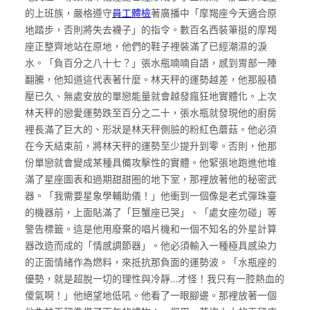
的上班族，嚴格遵守
員工體檢
著廣播中「摩羯座今天適合原
地踏步，否則將失去襪子」的指令。數百名西裝筆挺的摩羯
座正整齊地站在原地，他們的鞋子裡裝滿了已經潮濕的淚
水。「負百分之八十七？」張水瓶喃喃自語，感到胃部一陣
翻騰，他知道這代表著什麼。林天秤的運勢越差，他那股積
壓已久、無處安放的單戀能量就會越發瘋狂地實體化。上次
林天秤的戀愛運勢跌至百分之二十，張水瓶就發現他的廚房
裡長滿了巨大的、形狀是林天秤側臉的粉紅色蘑菇。他必須
在今天結束前，將林天秤的運勢至少提升到零。否則，他那
份單戀就會變成某種具備攻擊性的實體。他緊張地跑進他堆
滿了星座圖表和過期甜甜圈的地下室，那裡放著他的秘密武
器。「我需要星象學輔助儀！」他衝到一個像是老式彈珠臺
的機器前，上面貼滿了「巨蟹座已哭」、「處女座勿碰」等
警告標籤。這是他用廢棄的唱片機和一個不知名的外星計算
器改造而成的「情感調節器」。他必須輸入一種極具感染力
的正面情緒作為燃料，來抵抗那負面的運勢波。「水瓶座的
優勢，就是超脫一切的理性與冷靜…才怪！我只有一腔熱血的
傻氣啊！」他絕望地低吼。他看了一眼腳邊。那裡放著一個