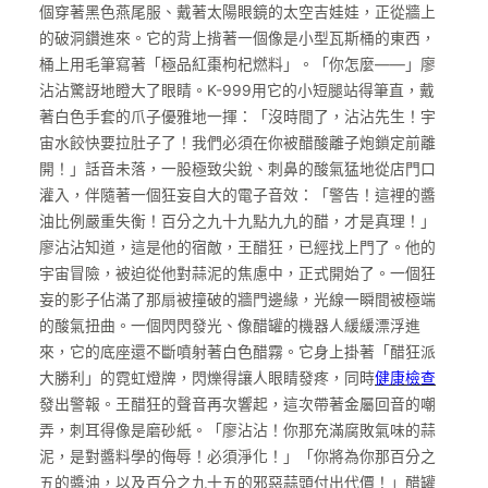
個穿著黑色燕尾服、戴著太陽眼鏡的太空吉娃娃，正從牆上
的破洞鑽進來。它的背上揹著一個像是小型瓦斯桶的東西，
桶上用毛筆寫著「極品紅棗枸杞燃料」。「你怎麼——」廖
沾沾驚訝地瞪大了眼睛。K-999用它的小短腿站得筆直，戴
著白色手套的爪子優雅地一揮：「沒時間了，沾沾先生！宇
宙水餃快要拉肚子了！我們必須在你被醋酸離子炮鎖定前離
開！」話音未落，一股極致尖銳、刺鼻的酸氣猛地從店門口
灌入，伴隨著一個狂妄自大的電子音效：「警告！這裡的醬
油比例嚴重失衡！百分之九十九點九九的醋，才是真理！」
廖沾沾知道，這是他的宿敵，王醋狂，已經找上門了。他的
宇宙冒險，被迫從他對蒜泥的焦慮中，正式開始了。一個狂
妄的影子佔滿了那扇被撞破的牆門邊緣，光線一瞬間被極端
的酸氣扭曲。一個閃閃發光、像醋罐的機器人緩緩漂浮進
來，它的底座還不斷噴射著白色醋霧。它身上掛著「醋狂派
大勝利」的霓虹燈牌，閃爍得讓人眼睛發疼，同時
健康檢查
發出警報。王醋狂的聲音再次響起，這次帶著金屬回音的嘲
弄，刺耳得像是磨砂紙。「廖沾沾！你那充滿腐敗氣味的蒜
泥，是對醬料學的侮辱！必須淨化！」「你將為你那百分之
五的醬油，以及百分之九十五的邪惡蒜頭付出代價！」醋罐