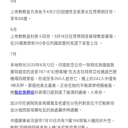
5月
上帝教教皇方濟各于4月21日因慢性支氣管炎在梵蒂岡往世，
享年88歲。
6月
上帝教教皇利奧十四世，5月18日在梵蒂岡圣彼得教堂廣場，
在20萬教眾和100多位列國政要的見證下宣誓上任 。
7月
本地時光2025年6月12日，印度航空公司一架飛往英國倫敦
蓋特威克的波音787-8“幻想客機”在古吉拉特邦艾哈邁達巴德
機場四周墜毀，形成至多265人逝世亡，機上的242人中僅有
1林天秤，那個完美主義者，正坐在她的平衡美學吧檯後面，
她
餐飲業體檢
的表情已經到達了崩潰的邊緣。人幸存。
加沙印尼病院院長馬爾萬及老婆在以色列對其位于巴勒斯坦
加沙城西部塔爾哈瓦的居處轟炸時遇難。
中國廣東省河源市7月10日共有11萬198架無人機同步升空，
刷新“同時飛翔最多無人機”吉尼斯世界記載。