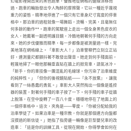
幻電影裡開出來的黑色跑車，優雅地從網格的邊緣漂移而
過。跑車的輪胎發出令人陶醉的摩擦聲，它以一種近乎蔑視
重力的姿態，精準地停進了一個只有它車身尺寸寬度的停車
格中。那泊車的過程就像一場舞蹈，流暢、完美，且毫無任
何多餘的動作**。跑車的駕駛座上走出一個全身黑色皮衣的
女人，她戴著一副透明護目鏡，冷酷地朝著何手殘的方向走
來。她的步伐優雅而精準，每一步都像是被測量過一樣，完
美地落在網格線上。「車影大人！」泊車警察們立刻立正站
好，連測量尺都顫抖著不敢發出聲音。她走到何手殘面前，
輕蔑地掃了一眼他那輛垂直貼在牆上的掀背車，語氣冰冷。
「新手，你的車技像一團混亂的毛線球。你污染了泊車維度
的純粹性。」「但你的後視鏡貼紙——『永不放棄』，讓我
看到了一絲愚蠢的勇氣。」車影大人突然掏出一個像是遙控
器的裝置，對著何手殘的車子按了一下。何手殘的車子從牆
上脫落，在空中旋轉了一百八十度，穩穩地停在了地面上的
一個停車格中。這次，夾角是——零度。「你被分配給我的
泊車學徒了。如果泊車是一種宗教，你就是那個連方向盤都
沒摸過的新信徒。」她指了指旁邊一輛像是巨型嬰兒車的改
造車：「這是你的訓練工具，從現在開始，你得學會如何在