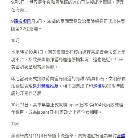
9月5日，世界最年夜和最陳舊的冰山已決裂成小龍腦，漂浮
在海面上。
9
體檢項目
月5日，58歲的泰國華裔政治家陳錫堯正式出任泰
國第32任總理。
10月
本地時光10月1日，因美國國會在經由過程當局資金法案上呈
現不合，招致美國聯邦當局進進停擺狀況，這也是近七年來
美國初次呈現當局停擺。
印尼當局正式接收荷蘭當局回還的跨越2萬具化石，文明部長
法德里表現
巡迴體檢推薦
，相干回還成了印
巡檢
尼80周年國
慶的汗青性時辰。
10月21日，高市早苗正式就職japan(日本)第104代內閣總理
年夜臣，成為japan(日本)憲政史上首位女輔弼。
11月
美國紐約月11月4日舉辦市長選舉，馬姆達尼被選為紐約
身體