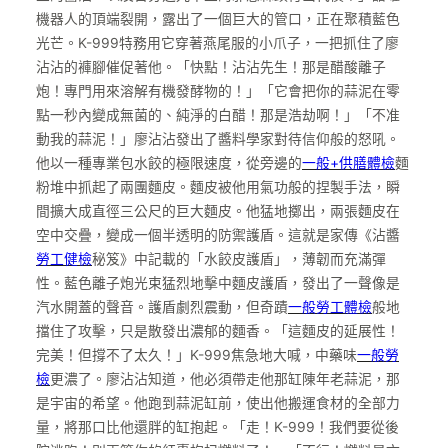
機器人的頂端裂開，露出了一個巨大的管口，正在聚積藍色
光芒。K-999特務用它穿著燕尾服的小爪子，一把抓住了廖
沾沾的褲腳催促著他。「快點！沾沾先生！那是醋酸離子
炮！專門用來溶解有機發酵物的！」「它會把你的蒜泥在零
點一秒內變成無菌的、純淨的白醋！那是浩劫啊！」「不准
動我的蒜泥！」廖沾沾發出了醬料學家對待信仰般的怒吼。
他以一種專業包水餃的極限速度，從旁邊的
一般+供膳體檢
麵
粉堆中抓起了兩團麵皮。麵皮被他用氣功般的捏製手法，瞬
間擴大成直徑三公尺的巨大麵皮。他猛地擲出，兩張麵皮在
空中交疊，變成一個半透明的防禦護盾。這就是家傳《沾醬
勞工健檢
秘笈》中記載的「水餃皮護盾」，薄韌而充滿彈
性。藍色離子炮光束猛烈地擊中麵皮護盾，發出了一聲像是
汽水開蓋的聲音。護盾劇烈震動，但奇蹟
一般勞工體檢
般地
擋住了攻擊，只是散發出濃郁的麵香。「這麵皮的延展性！
完美！但撐不了太久！」K-999焦急地大喊，中藥味
一般勞
檢
更濃了。廖沾沾知道，他必須帶走他那缸陳年老蒜泥，那
是宇宙的希望。他跑到蒜泥缸前，使出他搬運食材的全部力
量，將那口比他還胖的缸抱起。「走！K-999！我們要從後