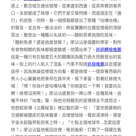
道上，數百個交通信號燈，從東邊到西邊，從高架橋到巷弄
口，全部變成了綠燈。它們不是交替閃爍，而是固定在「通
行」的狀態，同時，每一個燈箱都發出了那種「咕嚕咕嚕」
的聲音，並且有一層淡淡的、熱氣騰騰的白霧從燈箱的頂部
冒出，散發出一種難以名狀的——麵粉蒸煮過頭的氣味。
「麵粉焦慮？還是過度發酵？」廖沾沾是個醬料學家，對所
有食物相關的氣味都極度敏感。他聞出來了，
巡迴體檢推薦
這是一種只有在極度巨大的麵團因為壓力過大而散發出的氣
味。街上的行人陷入了混亂。汽車不知道
巡檢推薦
該走還是
該停，因為無論從哪個方向看，都是綠燈。一個穿著西裝的
男人小心翼翼地把車停在路中央，搖下車窗，對著紅綠燈大
喊：「喂！你為什麼咕嚕咕嚕？你倒是紅一下啊！我要向左
轉！綠燈沒用啊！」廖沾沾感覺到一陣心悸。這種氣味，這
種不祥的「咕嚕」聲，與他兒時聽到的家傳預言不謀而合。
他想起家傳《沾醬秘笈》裡記載的第一句：「當世間萬物的
交通都被麵皮的氣味籠罩，且燈號恒綠、聲如湯沸時，便是
宇宙水餃臨界點到來之時。」「七點五個地球年…怎麼這麼
快？」廖沾沾猛地衝回店裡，衝到後廚，打開了一個藏在舊