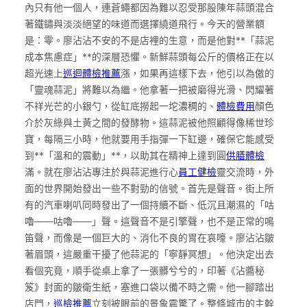
內只有他一個人，連蒼蠅都因為難以忍受那股陳年蒜頭混合
著鐵鏽與淡淡絕望的味道而選擇繞道飛行。今天的營業額
是：零。廖沾沾不安的不是店裡的生意，而是他對**「蒜泥
成本焦慮症」**的深層恐懼。新鮮蒜頭每公斤的價格正在以
超光速上
巡迴體檢推薦
漲，如果再這樣下去，他引以為傲的
「靈魂蒜泥」將難以為繼。他拿著一把被磨得光滑、閃耀著
不祥光芒的小銀勺，從缸底撈起一坨濃稠的、
體檢費用
顏色
介於灰綠與土黃之間的發酵物。這蒜泥被他照顧得像稀世珍
寶，每隔三小時，他就要用手指彈一下缸邊，確保它能感受
到**「溫和的震動」**，以助其在精神上達到圓
供膳體檢
滿。就在廖沾沾專注於與蒜泥進行心
員工健檢
靈交流時，外
面的世界開始發出一些不對勁的信號。首先是聲音。街上所
有的汽車喇叭同時發出了一個持續不斷、低沉且潮濕的「咕
嚕——咕嚕——」聲。這聲音不是引擎聲，也不是正常的鳴
笛聲，而像是一個巨大的、消化不良的胃在哀嚎。廖沾沾皺
著眉頭，這嚴重干擾了他蒜泥的「寧靜冥想」。他決定出去
看個究竟，順手從桌上拿了一張髒兮兮的，印著《沾醬秘
笈》封面的皺衛生紙，塞進口袋以備不時之需。他一腳踏出
店門，
巡檢推薦
立刻被眼前的景象震驚了。整條城市的主幹