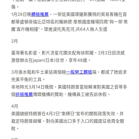
傷。
1月29日晚
體檢推薦
，一架從美國堪薩斯騰飛的貿易客機在首
都華盛頓哥倫比亞特區的羅納德·里根國度機場四周“與一架‘黑
鷹’直升機相撞”，墜進波托馬克河,共64人無人生還
2月
臺灣著名影星、影片流星花圃女配角徐熙嬡，2月2日因流感
激發肺炎在japan(日本)往世，享年48歲。
3月張水瓶和牛土豪這兩個極
一般勞工體檢
端，都成了她追求
完美平衡的工具。
本地時光3月14日晚間，美國特朗普當局解凍對美國之音等多
個
巡檢推薦
傳媒機構的贊助，機構員工被告訴休假。
4月
美國總統特朗普在4月2日“束縛日”宣布的關稅政策失效，并
裁定特朗普越權，對向美國出口多于入口的國度征收周全關
稅。