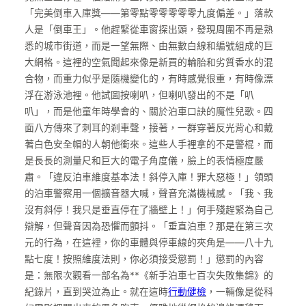
「完美倒車入庫獎——第零點零零零零零九度偏差。」落款
人是「倒車王」。他趕緊從車窗探出頭，發現周圍不再是熟
悉的城市街道，而是一望無際、由無數白線和編號組成的巨
大網格。這裡的空氣聞起來像是新買的輪胎和劣質香水的混
合物，而重力似乎是隨機變化的，有時感覺很重，有時像漂
浮在游泳池裡。他試圖按喇叭，但喇叭發出的不是「叭
叭」，而是他童年時學會的、關於泊車口訣的魔性兒歌。四
面八方傳來了刺耳的剎車聲，接著，一群穿著反光背心和戴
著白色安全帽的人朝他衝來。這些人手裡拿的不是警棍，而
是長長的測量尺和巨大的電子角度儀，臉上的表情極度嚴
肅。「違反泊車維度基本法！斜停入庫！罪大惡極！」領頭
的泊車警察用一個擴音器大喊，聲音充滿機械感。「我、我
沒有斜停！我只是垂直停在了牆壁上！」何手殘趕緊為自己
辯解，但聲音因為恐懼而顫抖。「垂直泊車？那是在第三次
元的行為，在這裡，你的車體與停車線的夾角是——八十九
點七度！按照維度法則，你必須接受懲罰！」懲罰的內容
是：無限次觀看一部名為**《新手泊車七百次失敗集錦》的
紀錄片，直到哭泣為止。就在這時
行動健檢
，一輛像是從科