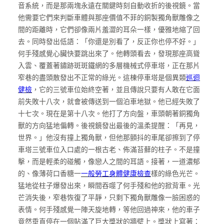
音系統，而是那兩塊永遠在關鍵時刻自動收折的後視鏡。當
他需要它們來判斷車體與那座價值不菲的銅製獨角獸雕像之
間的距離時，它們卻像兩片羞澀的耳朵一樣，優雅地縮了回
去。同時發出低語：「你還是別看了，反正你也停不好。」
何手殘感覺心臟快要跳出來了。他轉頭看去，發現那座高聳
入雲、覆蓋著鏽跡斑斑鐵網的多層機械式停車塔，正在那片
窄巷的盡頭散發出不正常的綠光。這棟停車塔是個異類
巡迴
健檢
，它的三號車位始終空著，並且傳說只要有人敢在它面
前失敗十八次，就會被傳送到一個泊車地獄。他已經失敗了
十七次。現在是第十八次。他打了方向盤，車頭朝著銅獨角
獸的方向猛地偏轉。後視鏡發出最後的溫柔提醒：「再見，
世界。」他沒有撞上獨角獸，但他那顫抖的車尾卻擦到了停
車塔三號車位入口處的一根古老、佈滿苔蘚的柱子。不是撞
擊，而是輕柔的碰觸，像戀人之間的耳語。接著，一道濃郁
的、像薄荷口香糖一
一般勞工身體健康檢查
樣的綠色光芒。
猛地從柱子爆發出來，瞬間吞噬了何手殘和他的掀背車。光
芒消失後，窄巷恢復了平靜，只剩下獨角獸雕像一臉困惑的
表情。何手殘感覺一陣天旋地轉，等他回過神來，他的車子
竟然垂直停在一個貼滿了巨大獎狀的牆壁上。獎狀上寫著：