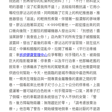
院逃跑！別再管你的紅棗枸杞燃料了！」「不行！燃料是文
明的基礎！沒了紅棗我飛不遠！」吉娃娃特務抗議。它用小
嘴咬住廖沾沾的衣領，同時開啟了它背上的枸杞推進器。推
進器發出「滋滋」的輕微煎煮聲，伴隨著一股濃郁的蔘味爆
發。廖沾沾抱著蒜泥缸、K-999咬著他，一起從撞出來的洞
口衝向後院。王醋狂的醋罐機器人發出尖叫：「別想逃！醬
油黨餘孽！我會追上你！」店內剩下的所有空盤子被醋酸氣
波震碎，發出了最後的哀鳴。廖沾沾的宇宙冒險，就在這片
蒜泥、中藥和醋酸的混亂中，拉開了帷幕。《平行泊車維
度：車
巡迴健康管理中心
位爭奪戰》何手殘的人生，被兩個
巨大的陰影籠罩著：停車費，以及平行泊車。他那輛老舊的
掀背車，彷彿繼承了他所有的駕駛焦慮，從未在他需要時提
供過任何幫助。今天，他面臨的是城市傳說中最恐怖的挑
戰，一條夾在理髮店與一間專賣金屬雕像的畫廊之間的窄
巷。一個看起來比他車子尺寸小上三十公分的停車格，上面
還灑著一層可疑的白色粉末。何手殘深吸一口氣。將車子打
了倒檔。他的車載語音系統發出了令人不快的女聲：「警
告，後方障礙物距離：無限趨近於零。」「請考慮放棄治
療。」他忽略了警告，開始緩慢地倒車。他最討厭的不是語