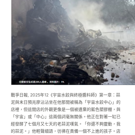
戰爭日報, 2025年12《宇宙水餃與終極醬料師》第一章：蒜
泥與末日預兆廖沾沾坐在他那間被稱為「宇宙水餃中心」的
店裡，但這間店的外觀更像是一個被遺棄的藍色塑膠棚，與
「宇宙」或「中心」這兩個詞毫無關係。他正在對著一缸已
經發酵了七個月又七天的老蒜泥嘆氣。「你還不夠靈動，我
的蒜泥。」他輕聲細語，彷彿在責備一個不上進的孩子。店