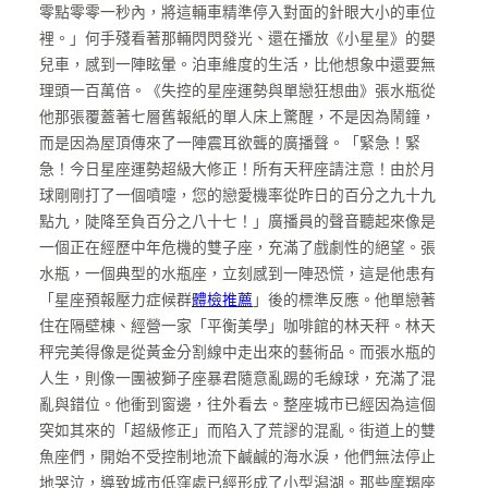
零點零零一秒內，將這輛車精準停入對面的針眼大小的車位
裡。」何手殘看著那輛閃閃發光、還在播放《小星星》的嬰
兒車，感到一陣眩暈。泊車維度的生活，比他想象中還要無
理頭一百萬倍。《失控的星座運勢與單戀狂想曲》張水瓶從
他那張覆蓋著七層舊報紙的單人床上驚醒，不是因為鬧鐘，
而是因為屋頂傳來了一陣震耳欲聾的廣播聲。「緊急！緊
急！今日星座運勢超級大修正！所有天秤座請注意！由於月
球剛剛打了一個噴嚏，您的戀愛機率從昨日的百分之九十九
點九，陡降至負百分之八十七！」廣播員的聲音聽起來像是
一個正在經歷中年危機的雙子座，充滿了戲劇性的絕望。張
水瓶，一個典型的水瓶座，立刻感到一陣恐慌，這是他患有
「星座預報壓力症候群
體檢推薦
」後的標準反應。他單戀著
住在隔壁棟、經營一家「平衡美學」咖啡館的林天秤。林天
秤完美得像是從黃金分割線中走出來的藝術品。而張水瓶的
人生，則像一團被獅子座暴君隨意亂踢的毛線球，充滿了混
亂與錯位。他衝到窗邊，往外看去。整座城市已經因為這個
突如其來的「超級修正」而陷入了荒謬的混亂。街道上的雙
魚座們，開始不受控制地流下鹹鹹的海水淚，他們無法停止
地哭泣，導致城市低窪處已經形成了小型潟湖。那些摩羯座