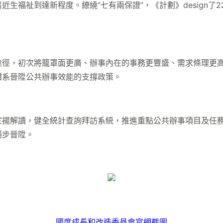
生福祉到達新程度。繚繞“七有兩保證”，《計劃》design了
，初次將籠罩面更廣、辦事內在的事務更豐盛、需求條理更高
體系晉陞公共辦事效能的支撐政策。
解讀，健全統計查詢拜訪系統，推進重點公共辦事項目及任務
穩步晉陞。
國度成長和改造委員會官網截圖