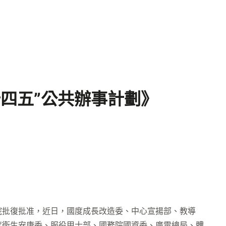
十四五”公共辦事計劃》
批復批准，近日，國度成長改造委、中心宣揚部、教導
度衛生安康委、服役甲士部、國務院國資委、廣電總局、體