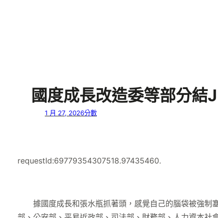
國度成長改造委等部分結JI
1 月 27, 2026
分數
requestId:69779354307518.97435460.
據國度成長和張水瓶抓著頭，感覺自己的腦袋被強制塞入
部、公安部、平易近政部、司法部、財務部、人力資本社