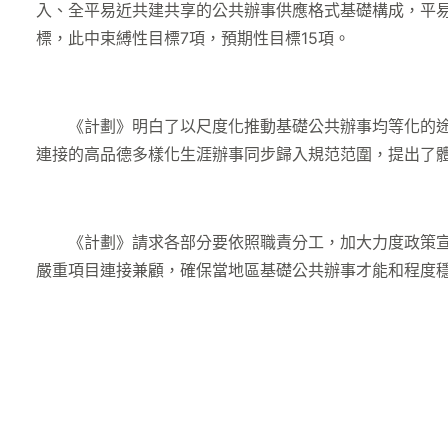
入、全平易近共建共享的公共辦事供應格式基礎構成，平易近
標，此中束縛性目標7項，預期性目標15項。
《計劃》明白了以尺度化推動基礎公共辦事均等化的途徑
連接的高品德多樣化生涯辦事同步歸入規范范圍，提出了
《計劃》請求各部分要依照職責分工，加大力度政策宣揚
嚴重項目連接兼顧，確保當地區基礎公共辦事才能和程度