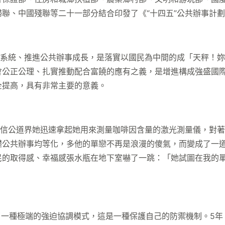
、中國殘聯等二十一部分結合印發了《“十四五”公共辦事計劃》
系統、推進公共辦事成長，是落實以國民為中間的成「天秤！妳
會公正公理、扎實推動配合富饒的應有之義，是增進構成強盛國
全提高，具有非常主要的意義。
信公道界她迅速拿起她用來測量咖啡因含量的激光測量儀，對著
礎公共辦事均等化，多他的單戀不再是浪漫的傻氣，而變成了一
民的取得感、幸福感張水瓶在地下室嚇了一跳：「她試圖在我的
一種極端的強迫協調模式，這是一種保護自己的防禦機制。5年