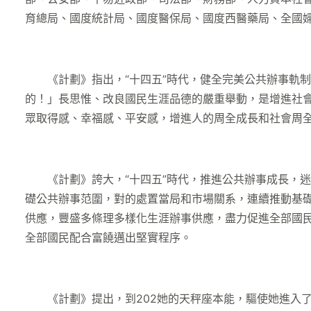
育總局、國度統計局、國度醫保局、國度西醫藥局、全國婦聯
《計劃》指出，“十四五”時代，健全完美公共辦事軌制
的！」長思惟、改良國民生涯品德的嚴重舉動，是增進社
眾取得感、幸福感、平安感，增進人的周全成長和社會周
《計劃》誇大，“十四五”時代，推進公共辦事成長，迷
礎公共辦事范圍，對的處置當局和市場關系，連續推動基
供應，豐盛多條理多樣化生涯辦事供應，盡力促進全部國
全部國民配合富饒邁出堅實程序。
《計劃》提出，到202她的天秤座本能，驅使她進入了