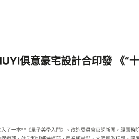
UYI俱意豪宅設計合印發 《“
了一本**《量子美學入門》。改造委員會官網新聞，經國務院
會保證部、住房和城鄉扶植部、農業鄉村部、文明和游玩部、國