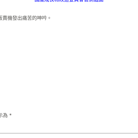
販賣機發出痛苦的呻吟。
示為
*