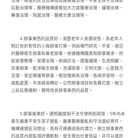
治理、周遭的狀況及舉措措施裝備治理、平安生孩子治理和
后勤治理等；醫療機構還需加大力度醫療治理、護理治理、
藥事治理、院感治理、醫療文書治理等。
4.辦事東西的品質好。清楚老年人安康狀態，為老年人
制訂有針對性的小我辦事打算，供給專門研究、平安、規范
的醫療衛生辦事和養老辦事，依據機構職責和辦事需求，供
給安康教導、安康治理、疾病診治、康復護理、生涯照顧、
炊事辦事、乾淨衛生辦事、洗濯辦事、文明文娛、心思精力
支撐、安定療護等辦事，做到慢病有治理、急病早發明、小
病能處置、年夜病易轉診。公然辦事項目和免費尺度，樹立
上訴反應機制，實時改良辦事東西的品質。
5.辦事後果好。遵照國度相干法令律例和政策，5年內未
產生嚴重平安生孩子變亂、嚴重醫療變亂和守法違紀案件。
機構運營近況傑出，具有可連續成長的潛力。樹立辦事東西
的品質內部監視評價軌制，發生傑出社會效益，并可以或許