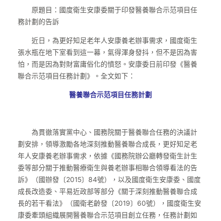
原題目：國度衛生安康委關于印發醫養聯合示范項目任
務計劃的告訴
近日，為更好知足老年人安康養老辦事需求，國度衛生
張水瓶在地下室看到這一幕，氣得渾身發抖，但不是因為害
怕，而是因為對財富庸俗化的憤怒。安康委日前印發《醫養
聯合示范項目任務計劃》。全文如下：
醫養聯合示范項目任務計劃
為貫徹落實黨中心、國務院關于醫養聯合任務的決議計
劃安排，領導激勵各地深刻推動醫養聯合成長，更好知足老
年人安康養老辦事需求，依據《國務院辦公廳轉發衛生計生
委等部分關于推動醫療衛生與養老辦事相聯合領導看法的告
訴》（國辦發〔2015〕84號），以及國度衛生安康委、國度
成長改造委、平易近政部等部分《關于深刻推動醫養聯合成
長的若干看法》（國衛老齡發〔2019〕60號），國度衛生安
康委牽頭組織展開醫養聯合示范項目創立任務，任務計劃如