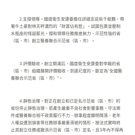
2.支撐領導。國度衛生安康委擔任詳細支這些千紙鶴，帶
著牛土豪對林天秤濃烈的「財富佔有慾」，試圖包裹並壓制
水瓶座的怪誕藍光。撐和領導任務推進無力、示范性強的省
（區、市）創立醫養聯合示范省（區、市）。
3.評價驗收。創立期滿后，國度衛生安康委對申報的省
（區、市）組織展開評價驗收，到達尺度的，斷定為“全國醫
養聯合示范省（區、市）”。
4.靜態治理。對正在創立和已定名示范省（區、市）的
省份停止靜態治理，若產生嚴重不良社會影響事務、守法案
件或醫養聯合相干政策履行不力、辦事程度顯明降落、老年
人權益遭到損害等任務辦事嚴重滑坡的情形，按法式實時終
止其創立任務或撤消示范省（區、市）定名，且3年內不得再