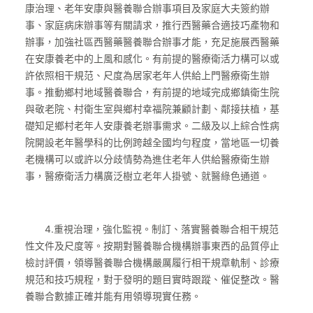
康治理、老年安康與醫養聯合辦事項目及家庭大夫簽約辦
事、家庭病床辦事等有關請求，推行西醫藥合適技巧產物和
辦事，加強社區西醫藥醫養聯合辦事才能，充足施展西醫藥
在安康養老中的上風和感化。有前提的醫療衛活力構可以或
許依照相干規范、尺度為居家老年人供給上門醫療衛生辦
事。推動鄉村地域醫養聯合，有前提的地域完成鄉鎮衛生院
與敬老院、村衛生室與鄉村幸福院兼顧計劃、鄰接扶植，基
礎知足鄉村老年人安康養老辦事需求。二級及以上綜合性病
院開設老年醫學科的比例跨越全國均勻程度，當地區一切養
老機構可以或許以分歧情勢為進住老年人供給醫療衛生辦
事，醫療衛活力構廣泛樹立老年人掛號、就醫綠色通道。
4.重視治理，強化監視。制訂、落實醫養聯合相干規范
性文件及尺度等。按期對醫養聯合機構辦事東西的品質停止
檢討評價，領導醫養聯合機構嚴厲履行相干規章軌制、診療
規范和技巧規程，對于發明的題目實時跟蹤、催促整改。醫
養聯合數據正確并能有用領導現實任務。