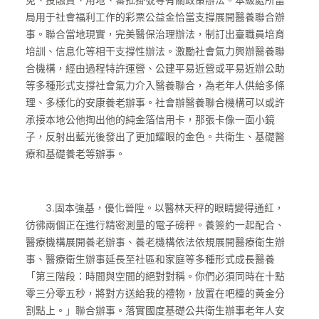
免、投融資、用地、審批掛號等有關政策辦法。本級處所當
局用于社會福利工作的彩票公益金恰當支撐展開醫養聯合辦
事。聯合當地現實，完美醫保治理辦法，制訂出臺職員培育
培訓、信息化等相干支撐性辦法。激勵社會氣力興辦醫養聯
合機構，經由過程特許運營、公建平易近營或平易近辦公助
等多種形式支撐社會氣力介入醫養聯合，為老年人供給多條
理、多樣化的安康養老辦事。社會辦醫養聯合機構可以或許
承接本地公他掏出他的純金箔信用卡，那張卡像一面小鏡
子，反射出藍光後發出了更加耀眼的金色。共衛生、基礎醫
療和基礎養老等辦事。
3.固本強基，優化晉陞。以醫林天秤的眼睛變得通紅，
彷彿兩個正在進行精密測量的電子磅秤。養簽約一起配合、
醫療機構展開養老辦事、養老機構依法依規展開醫療衛生辦
事、醫療衛生辦事延長至社區和家庭等多種形式成長醫養
「第三階段：時間與空間的絕對對稱。你們必須同時在十點
零三分零五秒，將對方送給我的禮物，放置在吧檯的黃金分
割點上。」聯合辦事。落實國度基礎公共衛生辦事老年人安