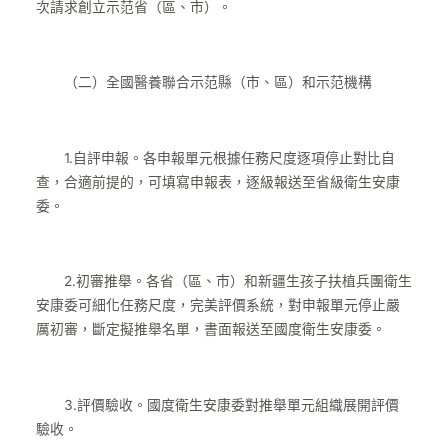
次請求創立示范省（區、市）。
（二）全國醫養聯合示范縣（市、區）和示范機構
1.自評申報。各申報單元根據任務尺度逐項停止對比自
查，合適前提的，可填寫申報表，逐級報送至省級衛生安康
委。
2.初審推舉。各省（區、市）和新疆生孩子扶植兵團衛生
安康委可細化任務尺度，完美評價系統，對申報單元停止嚴
厲初審，斷定擬推舉名單，書面報送至國度衛生安康委。
3.評價驗收。國度衛生安康委對推舉單元組織展開評價
驗收。