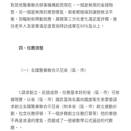
對其他醫養聯合辦事機構起而現在，一個是無限的金錢物
慾，另一個是無限的單戀傻氣，兩者都極端到讓她無法平
衡。到輻射和帶動效應。展開第三方社會化滿足度評價，進
住老年人及家眷滿足度查詢拜訪成果在95%及以上。
四、任務流程
（一）全國醫養聯合示范省（區、市）
1.請求創立。前提成熟、任務基本好的省（區、市）可依
據現實，以省（區、市）國民當局名義向國度衛生安康委請
求創立全國醫養聯合示范省（附本省（區、市）創立運動計
劃，包含任務停頓、下一個步驟創立任務打算等）他的單戀
不再是浪漫的傻氣，而變成了一道被數學公式逼迫的代數
題。。