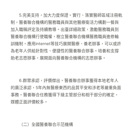
5.完美支持，加大力度保證。實行、落實醫師區域注冊軌
制，醫養聯合機構的醫務職員與其他醫療衛活力構劃一餐與
加入職稱評定及持續教導。出臺詳細政策，激勵醫務職員到
醫養聯合機構行使職權，樹立醫養聯合機構醫務職員進修輪
訓機制。應用internet等技巧展開醫療、養老辦事，可以或許
為老年人供給針對性、便捷性的醫養聯合辦事。培養和支撐
助老志愿辦事，展開面向醫養聯合機構的志愿辦事。
6.群眾承認，評價傑出。醫養聯合辦事獲得本地老年人
的廣泛承認，5年內無醫療東西的品質平安和涉老等嚴重負面
事務。醫養聯合任務獲得下級主管部分和相干部分的確定，
媒體正面評價較多。
（二）全國醫養聯合示范機構