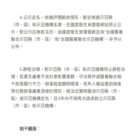
4.公示定名。依據評價驗收情形，斷定候選示范縣
（市、區）和示范機構名單，在國度衛生安康委網站停止公
示。對公示后無貳言的，由國度衛生安康委斷定為“全國醫養
聯合示范縣（市、區）”和“全國醫養聯合示范機構”，并予以
公布。
5.靜態治理。對示范縣（市、區）和示范機構停止靜態治
理，若產生嚴重不良社會影響事務、守法案件或醫養聯合相
干政策履行不力、辦事程度顯明降落、老年人權益遭到損害
等任務辦事嚴重滑坡的情形，按法式實時撤消示范縣（市、
區）或示范機構定名，且3年內不得再次請求創立示范縣
（市、區）和示范機構。
相干鏈接：