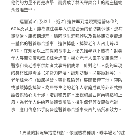
他們的力量不再是攻擊，而變成了林天秤舞台上的兩座極端
背景雕塑**。
運營滿5年及以上，近2年進住率到達現實運營床位的
60%及以上，能為進住老年人供給合適的預防期保健、患病
期醫治、康復期護理、穩固期生涯照顧以及臨終期安定療護
一體化的醫養聯合辦事，進住掉能、掉智老年人占比跨越
50%。在知足以上前提的基本上，優先推舉以下機構：對老
年人展開安康和需求綜合評價，樹立老年人電子安康檔案，
醫療和養老辦事供給者共享評價成果。針對老年人能夠呈現
的身材性能降落（如膂力降落、認知妨礙、抑郁癥狀等）、
老年綜合征（如尿掉禁、顛仆風險等）展開積極干涉，預防
或減緩掉能掉智。為居野生老的老年人家庭成員等非正式照
護者供給心思干涉、培訓和支撐。重視施展西醫藥特點和上
風，為老年人供給西醫體質辨識、攝生保健等安康養老辦
事。應用信息化手腕晉陞醫養聯合辦事東西的品質和效力。
1.周遭的狀況舉措措施好。依照機構種別，辦事場地的建