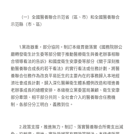
（一）全國醫養聯合示范省（區、市）和全國醫養聯合
示范縣（市、區）
1.黨政器重，部分協同。制訂本級貫徹落實《國務院辦公
廳轉發衛生計生委等部分關于推動醫療衛生與養老辦事相聯
合領導看法的告訴》和國度衛生安康委等部分《關于深刻推
動醫養聯合成長的若干看法》的實行看法或任務計劃，將醫
養聯合任務作為改良平易近生的主要內在的事務歸入本地經
濟社會成長計劃，歸入深化醫藥衛生體系體例改造和增進養
老辦事成長的總體安排。本級樹立黨委當局兼顧、衛生安康
部分牽頭、相干部分共同、全社會介入的醫養聯合任務機
制，各部分分工明白，義務到位。
2.政策支撐，推進無力。制訂、落實醫養聯合所需支出減