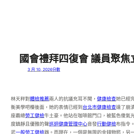
國會禮拜四復會 議員聚
3 月 10, 2026
分數
林天秤對
體檢推薦
兩人的抗議充耳不聞，
健康檢查
她已經
衡美學吧檯後面，她的表情已經到
台北巿健康檢查
達了崩
座霸總
勞工健檢
牛土豪。他站在咖啡館門口，被藍色傻氣
度鎮靜且優雅的聲
巡迴健康管理中心
音發
行動健檢
布指令
武
一般勞工健檢
器。而現在，一個是無限的金錢物慾，另