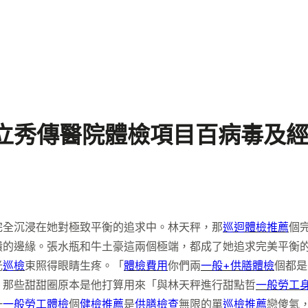
焦立秀傳醫院體檢項目百病毒及
完全沉浸在她對極致平衡的追求中。林天秤，那
巡迴體檢推薦
個
潰的邊緣。張水瓶和牛土豪這兩個極端，都成了她追求完美平衡
光
巡檢
束照得眼睛生疼。「
體檢費用
你們兩
一般+供膳體檢
個都是
。那些甜甜圈原本是他打算用來「與林天秤進行甜點哲
一般勞工
一
一般勞工體檢
個
健檢推薦
是
供膳檢查
無限的單
巡檢推薦
戀傻氣