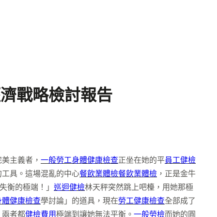
經濟戰略檢討報告
完美主義者，
一般勞工身體健康檢查
正坐在她的平
員工健檢
的工具。這場混亂的中心
餐飲業體檢
餐飲業體檢
，正是金牛
失衡的極端！」
巡迴健檢
林天秤突然跳上吧檯，用她那極
身體健康檢查
學討論」的道具，現在
勞工健康檢查
全部成了
，兩者都
健檢費用
極端到讓她無法平衡。
一般勞檢
而她的圓