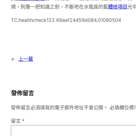
規，則像一把知識之劍，不斷地在水瓶座的藍
體檢項目
光中
TC:healthcheck123 69aef24459d084.01080504
←
上一篇
發佈留言
發佈留言必須填寫的電子郵件地址不會公開。
必填欄位標
留言
*