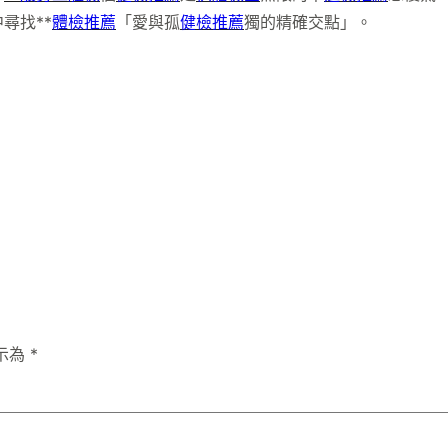
尋找**
體檢推薦
「愛與孤
健檢推薦
獨的精確交點」。
示為
*