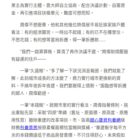
業主為實行主體，靠大師自立協商、配合決議計劃、自籌資
金，再引進項目扶植單元，難度可想而知。
周偉不想廢棄，他和其他幾位熱情居平易近挨家挨戶聽
看法：有的經濟艱苦，一時出不起錢；有的已不在樓里住，
不愿花錢；有的想等當局拆遷，得一筆拆遷款……
“我們一路算算賬，算清了再作決議不遲。”周偉耐煩壓服
有疑慮的住戶——
一筆“久遠賬”。“多了解一下狀況消息報道，我們就能了
解，此刻城市成長的方法變了，鼎力實行城市更換新的資
料，不搞年夜拆年夜建。我們要跟得上情勢。”面臨想等拆遷
的鄰人，周偉勸道。
一筆“本錢賬”。掀開市里的實行看法，周偉指著條則，挑
出重點先容：采取“四原”準繩（舊址、原面積、原高度、原應
用性質）撤除重建的改革項目，市、區兩
甜心寶貝包養網
級
財務
包養意思
按原產權面積恰當賜與獎補。“重建衡宇每平方
米的本錢價遠低于商品房發賣價，不只住得舒心，未來假如