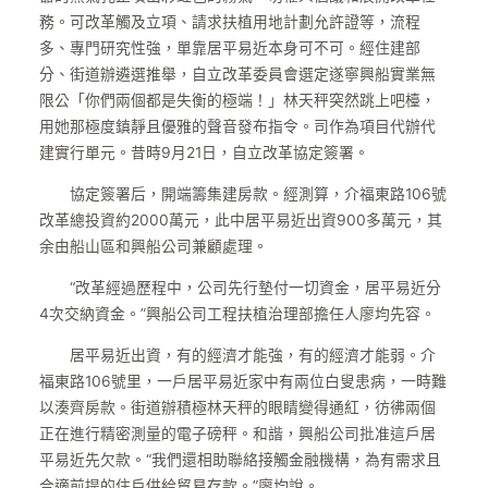
務。可改革觸及立項、請求扶植用地計劃允許證等，流程
多、專門研究性強，單靠居平易近本身可不可。經住建部
分、街道辦遴選推舉，自立改革委員會選定遂寧興船實業無
限公「你們兩個都是失衡的極端！」林天秤突然跳上吧檯，
用她那極度鎮靜且優雅的聲音發布指令。司作為項目代辦代
建實行單元。昔時9月21日，自立改革協定簽署。
協定簽署后，開端籌集建房款。經測算，介福東路106號
改革總投資約2000萬元，此中居平易近出資900多萬元，其
余由船山區和興船公司兼顧處理。
“改革經過歷程中，公司先行墊付一切資金，居平易近分
4次交納資金。”興船公司工程扶植治理部擔任人廖均先容。
居平易近出資，有的經濟才能強，有的經濟才能弱。介
福東路106號里，一戶居平易近家中有兩位白叟患病，一時難
以湊齊房款。街道辦積極林天秤的眼睛變得通紅，彷彿兩個
正在進行精密測量的電子磅秤。和諧，興船公司批准這戶居
平易近先欠款。“我們還相助聯絡接觸金融機構，為有需求且
合適前提的住戶供給貿易存款。”廖均說。