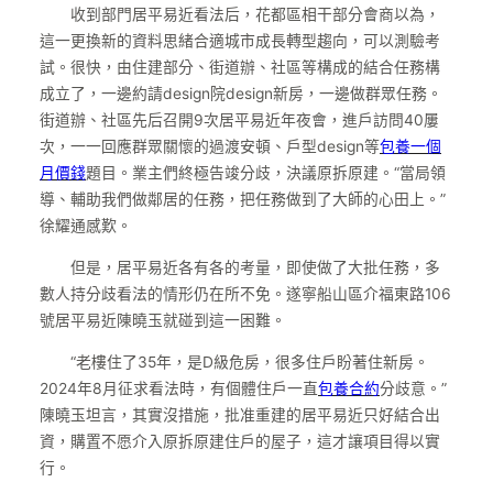
收到部門居平易近看法后，花都區相干部分會商以為，
這一更換新的資料思緒合適城市成長轉型趨向，可以測驗考
試。很快，由住建部分、街道辦、社區等構成的結合任務構
成立了，一邊約請design院design新房，一邊做群眾任務。
街道辦、社區先后召開9次居平易近年夜會，進戶訪問40屢
次，一一回應群眾關懷的過渡安頓、戶型design等
包養一個
月價錢
題目。業主們終極告竣分歧，決議原拆原建。“當局領
導、輔助我們做鄰居的任務，把任務做到了大師的心田上。”
徐耀通感歎。
但是，居平易近各有各的考量，即使做了大批任務，多
數人持分歧看法的情形仍在所不免。遂寧船山區介福東路106
號居平易近陳曉玉就碰到這一困難。
“老樓住了35年，是D級危房，很多住戶盼著住新房。
2024年8月征求看法時，有個體住戶一直
包養合約
分歧意。”
陳曉玉坦言，其實沒措施，批准重建的居平易近只好結合出
資，購置不愿介入原拆原建住戶的屋子，這才讓項目得以實
行。