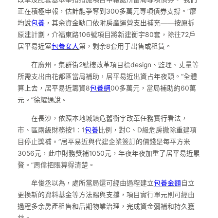
正在積極申報，估計能爭奪到300多萬元專項債券支撐。”廖
均說
包養
，其余資金缺口依附房產運營支出補充——按原拆
原建計劃，介福東路106號項目將新建衡宇80套，除往72戶
居平易近室
包養女人
第，剩余8套用于出售或租賃。
在廣州，集群街2號樓改革項目標design、監理、丈量等
所需支出由花都區當局補助，居平易近出資占年夜頭。“全體
算上去，居平易近籌資8
包養網
00多萬元，當局補助約60萬
元。”徐耀通說。
在長沙，依照本地城鎮危舊衡宇改革任務實行看法，
市、區兩級財務按1∶1
包養
比例，對C、D級危房撤除重建項
目停止獎補。“居平易近與代建企業簽訂的價錢是每平方米
3056元，此中財務獎補1050元，年夜年夜加重了居平易近累
贅。”周偉把賬算得清楚。
牟俊丞以為，處所當局還可經由過程建立
包養金額
自立
更換新的資料基金等方法賜與支撐，項目實行單元則可經由
過程多余房產租售和后期物業治理，完成資金彌補和持久獲