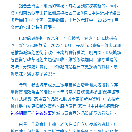
鋁合金門窗、敞亮的電梯，每次回到這棟嶄新的四層小
樓，湖南長沙市雨花區湘農橋社區二區9棟居平易近周偉總會
多看幾眼。在小區一眾房齡四五十年的老樓中，2025年11月
交付的它非分特別打眼。
已經的9棟建于1975年，年久掉修，經專門研究機構檢
測，斷定為C級危房。2023年6月，長沙市出臺進一個步驟加
速推動城鎮危舊衡宇改革任務的實行看法，明白“C、D級城鎮
危舊衡宇改革可經由過程征收、維護修繕加固、撤除重建等
方法，分類處理實行”。9棟經由過程自立更換新的資料、原
拆原建，變了樣子容貌。
今朝，我國城市成長正從年夜範圍增量擴大階段轉向存
量提質增效為主的階段。本年的當局任務陳述提出“保持城市
內在式成長”“高東西的品質推動城市更換新的資料”。“支撐老
舊住房自立更換新的資料、原拆原建”寫進《中共中心國務院
包養網
關于推
包養故事
進城市高東西的品質成長的看法》。
由業主作為實行主體，老舊住房自立更換新的資料、原
拆原建若何凝集居平易近共鳴？怎么籌集資金？如何通順審