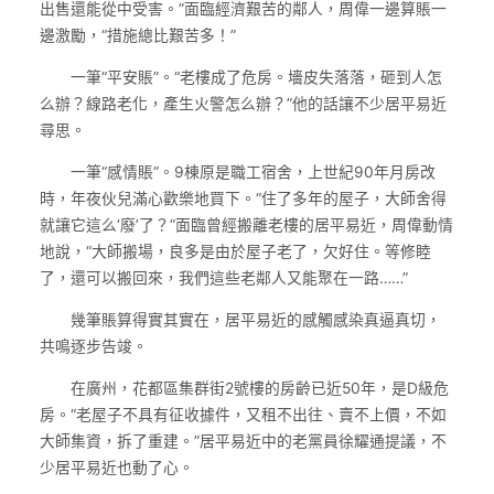
出售還能從中受害。”面臨經濟艱苦的鄰人，周偉一邊算賬一
邊激勵，“措施總比艱苦多！”
一筆“平安賬”。“老樓成了危房。墻皮失落落，砸到人怎
么辦？線路老化，產生火警怎么辦？”他的話讓不少居平易近
尋思。
一筆“感情賬”。9棟原是職工宿舍，上世紀90年月房改
時，年夜伙兒滿心歡樂地買下。“住了多年的屋子，大師舍得
就讓它這么‘廢’了？”面臨曾經搬離老樓的居平易近，周偉動情
地說，“大師搬場，良多是由於屋子老了，欠好住。等修睦
了，還可以搬回來，我們這些老鄰人又能聚在一路……”
幾筆賬算得實其實在，居平易近的感觸感染真逼真切，
共鳴逐步告竣。
在廣州，花都區集群街2號樓的房齡已近50年，是D級危
房。“老屋子不具有征收據件，又租不出往、賣不上價，不如
大師集資，拆了重建。”居平易近中的老黨員徐耀通提議，不
少居平易近也動了心。