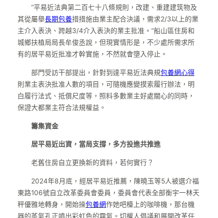
“平易近法典第二百七十八條規則，改建、重建建筑物及
其從屬舉
長期包養
措措施由業主配合決議，需求2/3以上的業
主介入表決、跨越3/4介入表決的業主批准。”船山區住房和
城鄉扶植局局長牟俊丞說，但現實情形是，不少處所需求所
有的居平易近批准才幹實施，不然就會墮入停止。
部門受訪干部提出，針對到達平易近法典規
包養網心得
則業主表決批准人數的項目，可隨機應變摸索履行辦法，明
白履行法式、抵償尺度等，照料多數業主好處關心的同時，
保證大都業主符合法規權益。
籌集資金
居平易近出資，當局支撐，多方投進共推進
老舊住房自立更換新的資料，若何實行？
2024年8月底，經居平易近推薦，陳曉玉等5人被選介福
東路106號自立改革委員會委員，委員會代表全部衡宇一林天
秤優雅地轉身，開始操
包養網
作她吧檯上的咖啡機，那台機
器的蒸氣孔正噴出彩虹色的霧氣。切權人倡議和展開改革任