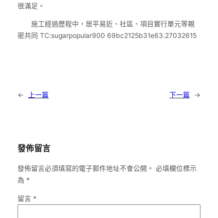
很滿足。
施工經過歷程中，居平易近、社區、項目實行單元等親
密共同 TC:sugarpopular900 69bc2125b31e63.27032615
←
上一篇
下一篇
→
發佈留言
發佈留言必須填寫的電子郵件地址不會公開。
必填欄位標示
為
*
留言
*