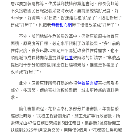
層起要加裝電梯等。住房城鄉扶植部黨組書記、部長倪虹前
不久接收國民日報記者采訪時表現，要持續繚繞好尺度、好
design、好資料、好建造、好運維扶植“好屋子”，既把新屋子
建成“好屋子”，也把老
包養甜心網
屋子慢慢改革成“好屋子”。
不外，部門地域在危舊房改革中，仍對原拆原扶植置原
面積、原高度等目標，必定水平限制了改革後果。“多年前的
住房尺度，良多已難以知足居平易近改良性住房需求，也不
順應城市成長轉向存量提質增
包養
效階段的新請求。”牟俊丞
提出相干部分加速制訂順應性目標和規范，推進更多老屋子
改革成“好屋子”。
此外，原拆原建所需打點的各項
包養留言板
審批觸及多
部分、多環節，傳統審批流程較難跟上城市更換新的資料需
求。
簡化審批流程，花都區奉行多部分并聯審批，年夜幅緊
縮審批時限。“扶植工程計劃允許、施工允許等行政審批，所
需時光由47個任務日緊縮到5個任務日。集群街2號樓從開工
扶植到2025年1月交房交證，用時僅9個月。”花都區住房和城