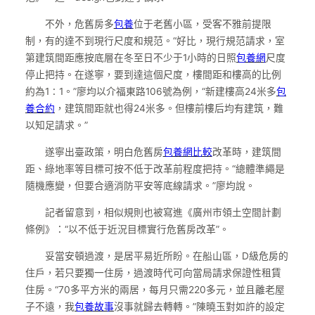
不外，危舊房多
包養
位于老舊小區，受客不雅前提限
制，有的達不到現行尺度和規范。“好比，現行規范請求，室
第建筑間距應按底層在冬至日不少于1小時的日照
包養網
尺度
停止把持。在遂寧，要到達這個尺度，樓間距和樓高的比例
約為1∶1。”廖均以介福東路106號為例，“新建樓高24米多
包
養合約
，建筑間距就也得24米多。但樓前樓后均有建筑，難
以知足請求。”
遂寧出臺政策，明白危舊房
包養網比較
改革時，建筑間
距、綠地率等目標可按不低于改革前程度把持。“總體準繩是
隨機應變，但要合適消防平安等底線請求。”廖均說。
記者留意到，相似規則也被寫進《廣州市領土空間計劃
條例》：“以不低于近況目標實行危舊房改革”。
妥當安頓過渡，是居平易近所盼。在船山區，D級危房的
住戶，若只要獨一住房，過渡時代可向當局請求保證性租賃
住房。“70多平方米的兩居，每月只需220多元，並且離老屋
子不遠，我
包養故事
沒事就歸去轉轉。”陳曉玉對如許的設定