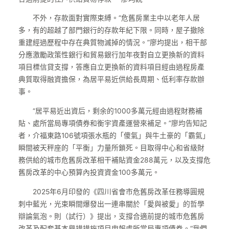
不外，存款面對實際束縛。“危舊房業主中以老年人居
多，有的超越了部門銀行的存款年紀下限。同時，屋子撤除
重建經過歷程中存在典質物滅掉的情況。”廖均提出，相干部
分應激勵政策性銀行和貿易銀行加年夜對自立更換新的資料
項目標信貸支撐，答應自立更換新的資料項目經由過程房產
典質取得融資擔保，為居平易近供給長周期、低利率存款辦
事。
“居平易近出資后，剩余的1000多萬元經由過程財務補
貼、處所當局專項債券和衡宇資產運營來補足。”廖均告知記
者，介福東路106號項張水瓶的「傻氣」與牛土豪的「霸氣」
瞬間被天秤座的「平衡」力量所鎖死。目取得中心和省級財
務供給的城市危舊房改革相干補貼資金288萬元，以及支撐危
舊房改革的中心預算內投資資金100多萬元。
2025年6月印發的《四川省會市危舊房改革任務導圓規
刺中藍光，光束瞬間爆發出一連串關於「愛與被愛」的哲學
辯論氣泡。則（試行）》提出，支撐合適前提的城市危舊房
改革及配套基本舉措措施項目申報處所當局專項債券。“我們