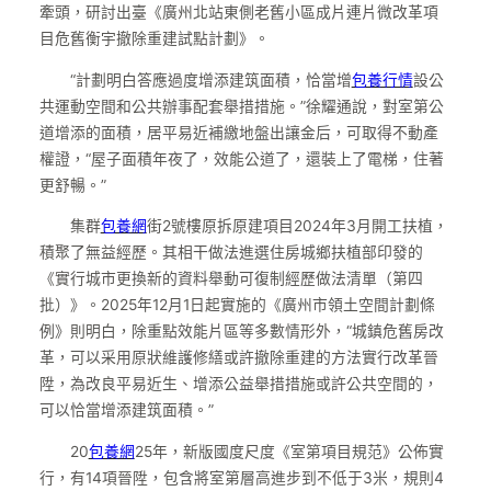
牽頭，研討出臺《廣州北站東側老舊小區成片連片微改革項
目危舊衡宇撤除重建試點計劃》。
“計劃明白答應過度增添建筑面積，恰當增
包養行情
設公
共運動空間和公共辦事配套舉措措施。”徐耀通說，對室第公
道增添的面積，居平易近補繳地盤出讓金后，可取得不動產
權證，“屋子面積年夜了，效能公道了，還裝上了電梯，住著
更舒暢。”
集群
包養網
街2號樓原拆原建項目2024年3月開工扶植，
積聚了無益經歷。其相干做法進選住房城鄉扶植部印發的
《實行城市更換新的資料舉動可復制經歷做法清單（第四
批）》。2025年12月1日起實施的《廣州市領土空間計劃條
例》則明白，除重點效能片區等多數情形外，“城鎮危舊房改
革，可以采用原狀維護修繕或許撤除重建的方法實行改革晉
陞，為改良平易近生、增添公益舉措措施或許公共空間的，
可以恰當增添建筑面積。”
20
包養網
25年，新版國度尺度《室第項目規范》公佈實
行，有14項晉陞，包含將室第層高進步到不低于3米，規則4