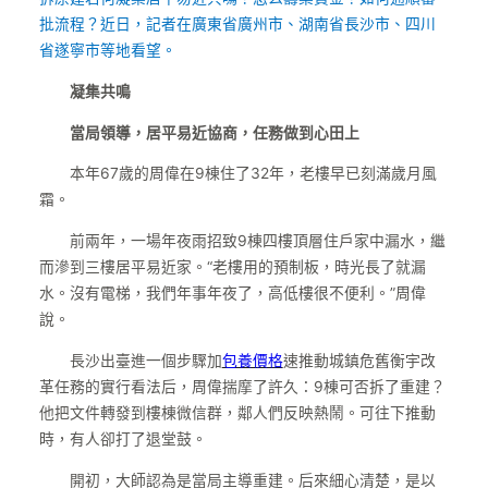
批流程？近日，記者在廣東省廣州市、湖南省長沙市、四川
省遂寧市等地看望。
凝集共鳴
當局領導，居平易近協商，任務做到心田上
本年67歲的周偉在9棟住了32年，老樓早已刻滿歲月風
霜。
前兩年，一場年夜雨招致9棟四樓頂層住戶家中漏水，繼
而滲到三樓居平易近家。“老樓用的預制板，時光長了就漏
水。沒有電梯，我們年事年夜了，高低樓很不便利。”周偉
說。
長沙出臺進一個步驟加
包養價格
速推動城鎮危舊衡宇改
革任務的實行看法后，周偉揣摩了許久：9棟可否拆了重建？
他把文件轉發到樓棟微信群，鄰人們反映熱鬧。可往下推動
時，有人卻打了退堂鼓。
開初，大師認為是當局主導重建。后來細心清楚，是以