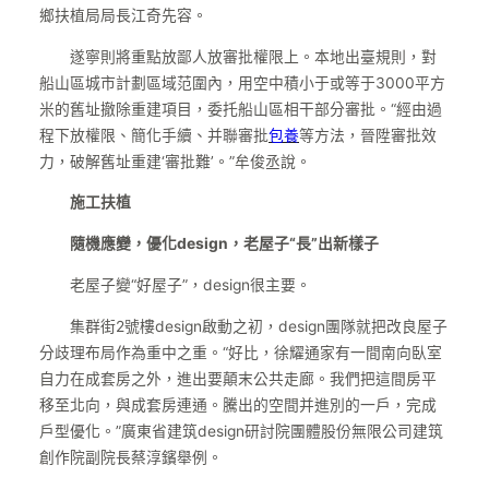
鄉扶植局局長江奇先容。
遂寧則將重點放鄙人放審批權限上。本地出臺規則，對
船山區城市計劃區域范圍內，用空中積小于或等于3000平方
米的舊址撤除重建項目，委托船山區相干部分審批。“經由過
程下放權限、簡化手續、并聯審批
包養
等方法，晉陞審批效
力，破解舊址重建‘審批難’。”牟俊丞說。
施工扶植
隨機應變，優化design，老屋子“長”出新樣子
老屋子變“好屋子”，design很主要。
集群街2號樓design啟動之初，design團隊就把改良屋子
分歧理布局作為重中之重。“好比，徐耀通家有一間南向臥室
自力在成套房之外，進出要顛末公共走廊。我們把這間房平
移至北向，與成套房連通。騰出的空間并進別的一戶，完成
戶型優化。”廣東省建筑design研討院團體股份無限公司建筑
創作院副院長蔡淳鑌舉例。