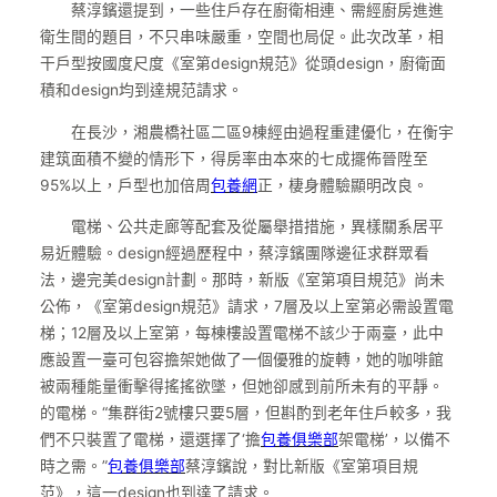
蔡淳鑌還提到，一些住戶存在廚衛相連、需經廚房進進
衛生間的題目，不只串味嚴重，空間也局促。此次改革，相
干戶型按國度尺度《室第design規范》從頭design，廚衛面
積和design均到達規范請求。
在長沙，湘農橋社區二區9棟經由過程重建優化，在衡宇
建筑面積不變的情形下，得房率由本來的七成擺佈晉陞至
95%以上，戶型也加倍周
包養網
正，棲身體驗顯明改良。
電梯、公共走廊等配套及從屬舉措措施，異樣關系居平
易近體驗。design經過歷程中，蔡淳鑌團隊邊征求群眾看
法，邊完美design計劃。那時，新版《室第項目規范》尚未
公佈，《室第design規范》請求，7層及以上室第必需設置電
梯；12層及以上室第，每棟樓設置電梯不該少于兩臺，此中
應設置一臺可包容擔架她做了一個優雅的旋轉，她的咖啡館
被兩種能量衝擊得搖搖欲墜，但她卻感到前所未有的平靜。
的電梯。“集群街2號樓只要5層，但斟酌到老年住戶較多，我
們不只裝置了電梯，還選擇了‘擔
包養俱樂部
架電梯’，以備不
時之需。”
包養俱樂部
蔡淳鑌說，對比新版《室第項目規
范》，這一design也到達了請求。