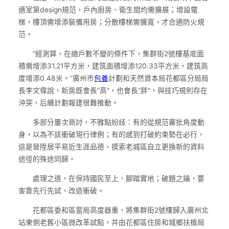
適室第design規范，戶內廚房、衛生間均需擴展；增設電
梯，樓頂需增添裝備用房；分散樓梯需擴寬，才合適防火規
范。
“經測算，在總戶數不變的條件下，集群街2號樓基底面
積需增添31.21平方米，建筑面積增添120.33平方米，建筑高
度增添0.48米。”廣州市
包養
計劃和天然資本局花都區分局局
長李文偉說，新房既會長“高”，也會長“胖”，與技巧規則存在
沖突，后續計劃報建很難推動。
多部分屢次商討，不雅點紛歧：有的從規范審批角度動
身，以為不該衝破現行律例；有的感到打破約束勢在必行，
這是晉陞居平易近生涯品德、摸索老城區自立更換新的資料
途徑的殊途同歸。
處理之道，在保持國民至上、腳踏實地；破題之鑰，要
害靠先行先試、改造衝破。
花都區委和區當局高度器重，將集群街2號樓歸入廣州北
站東側老舊小區微改革試點，并由花都區住房和城鄉扶植局