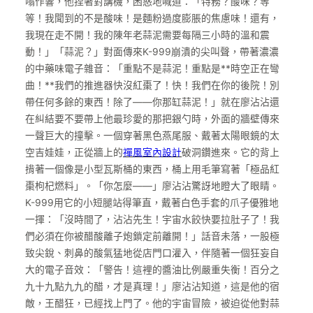
嗡作響，他捏著對講機，困惑地喊道：「特務？酸味？等
等！我聞到的不是酸味！是麵粉過度膨脹的焦慮味！還有，
我現在走不開！我的陳年老蒜泥需要每隔三小時的溫和震
動！」「蒜泥？」對面傳來K-999崩潰的尖叫聲，帶著濃濃
的中藥味電子雜音：「重點不是蒜泥！重點是**時空正在彎
曲！**我們的推進器快沒紅棗了！快！我們在你的後院！別
帶任何多餘的東西！除了——你那缸蒜泥！」就在廖沾沾還
在糾結要不要帶上他最珍愛的那把銀勺時，外面的牆壁傳來
一聲巨大的撞擊。一個穿著黑色燕尾服、戴著太陽眼鏡的太
空吉娃娃，正從牆上的
禪風室內設計
破洞鑽進來。它的背上
揹著一個像是小型瓦斯桶的東西，桶上用毛筆寫著「極品紅
棗枸杞燃料」。「你怎麼——」廖沾沾驚訝地瞪大了眼睛。
K-999用它的小短腿站得筆直，戴著白色手套的爪子優雅地
一揮：「沒時間了，沾沾先生！宇宙水餃快要拉肚子了！我
們必須在你被醋酸離子炮鎖定前離開！」話音未落，一股極
致尖銳、刺鼻的酸氣猛地從店門口灌入，伴隨著一個狂妄自
大的電子音效：「警告！這裡的醬油比例嚴重失衡！百分之
九十九點九九的醋，才是真理！」廖沾沾知道，這是他的宿
敵，王醋狂，已經找上門了。他的宇宙冒險，被迫從他對蒜