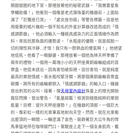
期甜甜圈的地下室，那裡放著他的秘密武器。「我需要星象
學輔助儀！」他衝到一個像是老式彈珠臺的機器前，上面貼
滿了「巨蟹座已哭」、「處女座勿碰」等警告標籤。這是他
用廢棄的唱片機和一個不知名的外星計算器改造而成的「情
感調節器」。他必須輸入一種極具感染力的正面情緒作為燃
料，來抵抗那負面的運勢波。「水瓶座的優勢，就是超脫一
切的理性與冷靜…才怪！我只有一腔熱血的傻氣啊！」他絕望
地低吼。他看了一眼腳邊。那裡放著一個他為林天秤準備了
兩年的禮物：一個用一萬塊小小的天秤座黃銅齒輪組成的音
樂盒。他從未送出，因為害怕被拒絕。這份害怕，就是純度
最高的單戀情感。張水瓶咬緊牙關，將那個黃銅齒輪音樂盒
砸爛，將所有的齒輪都倒入「情感調節器」的輸入口。機器
發出刺耳的尖叫，接著，彈
天母室內設計
珠臺上的燈光開始
瘋狂閃爍，發出警告。「能量超載！檢測到極致純粹的單戀
能量！目標：提升天秤座運勢！」在機器的頂部，一個巨大
的、像彩虹一樣的光束筆直地射向天空。然而，就在光束衝
出屋頂的一瞬間，一輛塗滿了金色、裝飾著巨大公牛角的悍
馬車猛地停在咖啡館門口。駕駛座上走下一個全身肌肉、戴