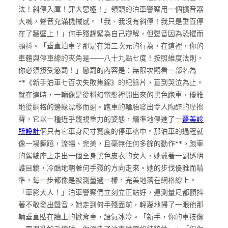
法！斜停入庫！罪大惡極！」領頭的泊車警察用一個擴音器
大喊，聲音充滿機械感。「我、我沒有斜停！我只是垂直停
在了牆壁上！」何手殘趕緊為自己辯解，但聲音因為恐懼而
顫抖。「垂直泊車？那是在第三次元的行為，在這裡，你的
車體與停車線的夾角是——八十九點七度！按照維度法則，
你必須接受懲罰！」懲罰的內容是：無限次觀看一部名為
**《新手泊車七百次失敗集錦》的紀錄片，直到哭泣為止。
就在這時，一輛像是從科幻電影裡開出來的黑色跑車，優雅
地從網格的邊緣漂移而過。跑車的輪胎發出令人陶醉的摩擦
聲，它以一種近乎蔑視重力的姿態，精準地停進了一
醫美診
所設計
個只有它車身尺寸寬度的停車格中。那泊車的過程就
像一場舞蹈，流暢、完美，且毫無任何多餘的動作**。跑車
的駕駛座上走出一個全身黑色皮衣的女人，她戴著一副透明
護目鏡，冷酷地朝著何手殘的方向走來。她的步伐優雅而精
準，每一步都像是被測量過一樣，完美地落在網格線上。
「車影大人！」泊車警察們立刻立正站好，連測量尺都顫抖
著不敢發出聲音。她走到何手殘面前，輕蔑地掃了一眼他那
輛垂直貼在牆上的掀背車，語氣冰冷。「新手，你的車技像