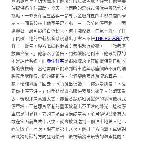
舊的掀背車，彷彿繼承了他所有的駕駛焦慮，從未在他需要
時提供過任何幫助。今天，他面臨的是城市傳說中最恐怖的
挑戰，一條夾在理髮店與一間專賣金屬雕像的畫廊之間的窄
巷。一個看起來比他車子尺寸小上三十公分的停車格，上面
還灑著一層可疑的白色粉末。何手殘深吸一口氣。將車子打
了倒檔。他的車載語音系統發出了令人不快
THE R3 寓所
的女
聲：「警告，後方障礙物距離：無限趨近於零。」「請考慮
放棄治療。」他忽略了警告，開始緩慢地倒車。他最討厭的
不是語音系統，而
養生住宅
是那兩塊永遠在關鍵時刻自動收
折的後視鏡。當他需要它們來判斷車體與那座價值不菲的銅
製獨角獸雕像之間的距離時，它們卻像兩片羞澀的耳朵一
樣，優雅地縮了回去。同時發出低語：「你還是別看了，反
正你也停不好。」何手殘感覺心臟快要跳出來了。他轉頭看
去，發現那座高聳入雲、覆蓋著鏽跡斑斑鐵網的多層機械式
停車塔，正在那片窄巷的盡頭散發出不正常的綠光。這棟停
車塔是個異類，它的三號車位始終空著，並且傳說只要有人
敢在它面前失敗十八次，就會被傳送到一個泊車地獄。他已
經失敗了十七次。現在是第十八次。他打了方向盤，車頭朝
著銅獨角獸的方向猛地偏轉。後視鏡發出最後的溫柔提醒：