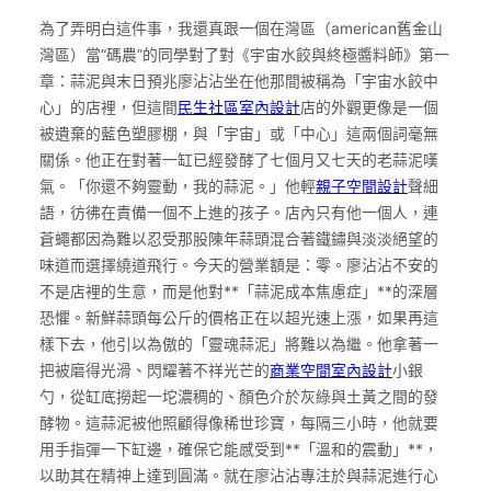
為了弄明白這件事，我還真跟一個在灣區（american舊金山
灣區）當“碼農”的同學對了對《宇宙水餃與終極醬料師》第一
章：蒜泥與末日預兆廖沾沾坐在他那間被稱為「宇宙水餃中
心」的店裡，但這間
民生社區室內設計
店的外觀更像是一個
被遺棄的藍色塑膠棚，與「宇宙」或「中心」這兩個詞毫無
關係。他正在對著一缸已經發酵了七個月又七天的老蒜泥嘆
氣。「你還不夠靈動，我的蒜泥。」他輕
親子空間設計
聲細
語，彷彿在責備一個不上進的孩子。店內只有他一個人，連
蒼蠅都因為難以忍受那股陳年蒜頭混合著鐵鏽與淡淡絕望的
味道而選擇繞道飛行。今天的營業額是：零。廖沾沾不安的
不是店裡的生意，而是他對**「蒜泥成本焦慮症」**的深層
恐懼。新鮮蒜頭每公斤的價格正在以超光速上漲，如果再這
樣下去，他引以為傲的「靈魂蒜泥」將難以為繼。他拿著一
把被磨得光滑、閃耀著不祥光芒的
商業空間室內設計
小銀
勺，從缸底撈起一坨濃稠的、顏色介於灰綠與土黃之間的發
酵物。這蒜泥被他照顧得像稀世珍寶，每隔三小時，他就要
用手指彈一下缸邊，確保它能感受到**「溫和的震動」**，
以助其在精神上達到圓滿。就在廖沾沾專注於與蒜泥進行心