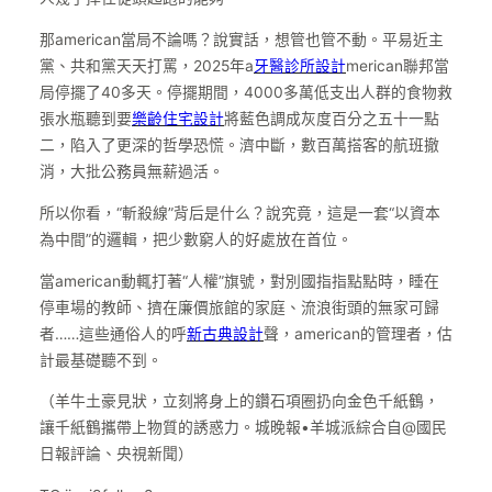
那american當局不論嗎？說實話，想管也管不動。平易近主
黨、共和黨天天打罵，2025年a
牙醫診所設計
merican聯邦當
局停擺了40多天。停擺期間，4000多萬低支出人群的食物救
張水瓶聽到要
樂齡住宅設計
將藍色調成灰度百分之五十一點
二，陷入了更深的哲學恐慌。濟中斷，數百萬搭客的航班撤
消，大批公務員無薪過活。
所以你看，“斬殺線”背后是什么？說究竟，這是一套“以資本
為中間”的邏輯，把少數窮人的好處放在首位。
當american動輒打著“人權”旗號，對別國指指點點時，睡在
停車場的教師、擠在廉價旅館的家庭、流浪街頭的無家可歸
者……這些通俗人的呼
新古典設計
聲，american的管理者，估
計最基礎聽不到。
（羊牛土豪見狀，立刻將身上的鑽石項圈扔向金色千紙鶴，
讓千紙鶴攜帶上物質的誘惑力。城晚報•羊城派綜合自@國民
日報評論、央視新聞）