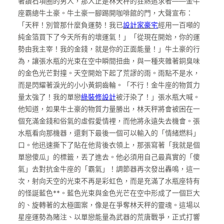
著鑽石項圈的男人，那人正是林天秤的狂熱追求者——金牛
座霸總牛土豪。牛土豪一腳踢開咖啡館的門，大聲宣布：
「天秤！別管那什麼負運勢！我已
設計家豪宅
經用一百噸的
純金箔買下了今天所有的壞運氣！」「從現在開始，你的運
勢由我主宰！我的金錢，就是你的正面能量！」牛土豪的行
為，讓張水瓶的光束在空中瞬間扭曲，與一種夾雜著銅臭味
的金色光芒對撞。天空開始下起了荒謬的雨。雨點不是水，
而是閃耀著淚光的小小黃銅齒輪。「不行！金牛座的物質力
量太強了！我的單戀
綠裝修設計
被汙染了！」張水瓶大喊。
他知道，如果牛土豪的物質力量勝出，林天秤將會被困在一
個充滿金錢和俗氣的虛假愛情裡，而他將永遠失去機會。張
水瓶看向那機器，還剩下最後一個可以輸入的「情緒燃料」
口。他迅速撕下了貼在他背後衣領上，那張寫著「我就是個
單戀傻瓜」的標籤，丟了進去。他必須用自己最真實的「傻
氣」去對抗金牛座的「霸氣」！調節器再次發出轟鳴，這一
次，射向天空的光束不再是彩虹色，而是充滿了水瓶座特有
的怪誕藍色**。藍色光束與金色光芒在空中形成了一個巨大
的、旋轉著的太極圖案，像是在爭奪林天秤的靈魂。這場以
星座運勢為賭注、以單戀能量為武器的荒唐戰爭，正式打響