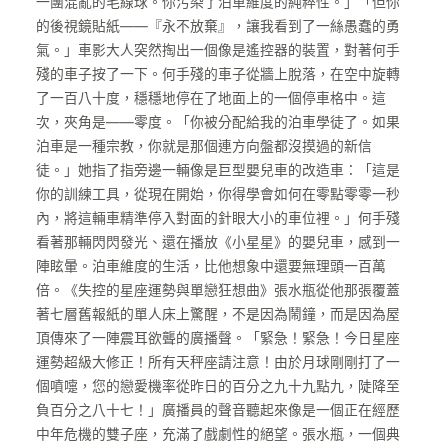
一團混亂的毛線球。你污染了泊車維度的純粹性。」「但你
的後視鏡貼紙——『永不放棄』，讓我看到了一絲愚蠢的勇
氣。」車影大人突然掏出一個像是遙控器的裝置，對著何手
殘的車子按了一下。何手殘的車子從牆上脫落，在空中旋轉
了一百八十度，穩穩地停在了地面上的一個停車格中。這
次，夾角是——零度。「你被分配給我的泊車學徒了。如果
泊車是一種宗教，你就是那個連方向盤都沒摸過的新信
徒。」她指了指旁邊一輛像是巨型嬰兒車的改造車：「這是
你的訓練工具，從現在開始，你得學會如何在零點零零一秒
內，將這輛車精準停入對面的針眼大小的車位裡。」何手殘
看著那輛閃閃發光、還在播放《小星星》的嬰兒車，感到一
陣眩暈。泊車維度的生活，比他想象中還要無理頭一百萬
倍。《失控的星座運勢與單戀狂想曲》張水瓶從他那張覆蓋
著七層舊報紙的單人床上驚醒，不是因為鬧鐘，而是因為屋
頂傳來了一陣震耳欲聾的廣播聲。「緊急！緊急！今日星座
運勢超級大修正！所有天秤座請注意！由於月球剛剛打了一
個噴嚏，您的戀愛機率從昨日的百分之九十九點九，陡降至
負百分之八十七！」廣播員的聲音聽起來像是一個正在經歷
中年危機的雙子座，充滿了戲劇性的絕望。張水瓶，一個典