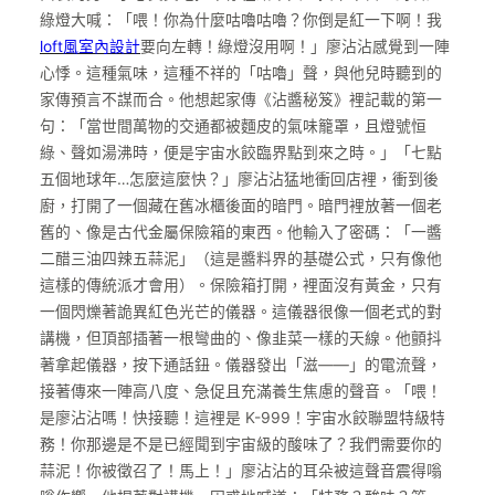
綠燈大喊：「喂！你為什麼咕嚕咕嚕？你倒是紅一下啊！我
loft風室內設計
要向左轉！綠燈沒用啊！」廖沾沾感覺到一陣
心悸。這種氣味，這種不祥的「咕嚕」聲，與他兒時聽到的
家傳預言不謀而合。他想起家傳《沾醬秘笈》裡記載的第一
句：「當世間萬物的交通都被麵皮的氣味籠罩，且燈號恒
綠、聲如湯沸時，便是宇宙水餃臨界點到來之時。」「七點
五個地球年…怎麼這麼快？」廖沾沾猛地衝回店裡，衝到後
廚，打開了一個藏在舊冰櫃後面的暗門。暗門裡放著一個老
舊的、像是古代金屬保險箱的東西。他輸入了密碼：「一醬
二醋三油四辣五蒜泥」（這是醬料界的基礎公式，只有像他
這樣的傳統派才會用）。保險箱打開，裡面沒有黃金，只有
一個閃爍著詭異紅色光芒的儀器。這儀器很像一個老式的對
講機，但頂部插著一根彎曲的、像韭菜一樣的天線。他顫抖
著拿起儀器，按下通話鈕。儀器發出「滋——」的電流聲，
接著傳來一陣高八度、急促且充滿養生焦慮的聲音。「喂！
是廖沾沾嗎！快接聽！這裡是 K-999！宇宙水餃聯盟特級特
務！你那邊是不是已經聞到宇宙級的酸味了？我們需要你的
蒜泥！你被徵召了！馬上！」廖沾沾的耳朵被這聲音震得嗡