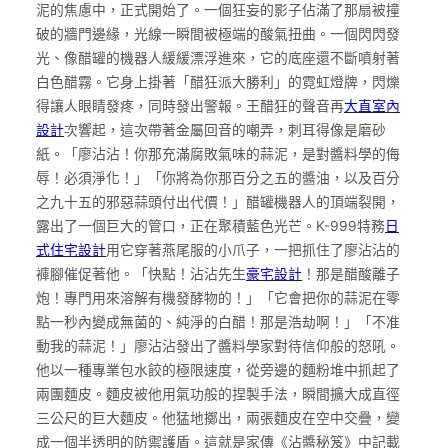
泥的焦慮中，正式開始了。一個狂妄的影子佔滿了那扇被撞
破的牆門邊緣，光線一瞬間被極端的酸氣扭曲。一個閃閃發
光、像醋罐的機器人緩緩漂浮進來，它的底座還不斷噴射著
白色醋霧。它身上掛著「醋狂派大勝利」的霓虹燈牌，閃爍
得讓人眼睛發疼，同時發出警報。王醋狂的聲音再
大直室內
設計
次響起，這次帶著金屬回音的嘲弄，刺耳得像是磨砂
紙。「廖沾沾！你那充滿腐敗氣味的蒜泥，是對醬料學的侮
辱！必須淨化！」「你將為你那百分之五的醬油，以及百分
之九十五的邪惡蒜頭付出代價！」醋罐機器人的頂端裂開，
露出了一個巨大的管口，正在聚積藍色光芒。K-999特務
日
式住宅設計
用它穿著燕尾服的小爪子，一把抓住了廖沾沾的
褲腳催促著他。「快點！沾沾先生
豪宅設計
！那是醋酸離子
炮！專門用來溶解有機發酵物的！」「它會把你的蒜泥在零
點一秒內變成無菌的、純淨的白醋！那是浩劫啊！」「不准
動我的蒜泥！」廖沾沾發出了醬料學家對待信仰般的怒吼。
他以一種專業包水餃的極限速度，從旁邊的麵粉堆中抓起了
兩團麵皮。麵皮被他用氣功般的捏製手法，瞬間擴大成直徑
三公尺的巨大麵皮。他猛地擲出，兩張麵皮在空中交疊，變
成一個半透明的防禦護盾。這就是家傳《沾醬秘笈》中記載