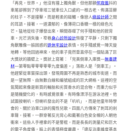
「再見，世界。」他沒有撞上獨角獸，但他那顫
侘寂風
抖的
車尾卻擦到了停車塔三號車位入口處的一根古老、佈滿苔蘚
的柱子。不是撞擊，而是輕柔的碰觸，像戀人
綠設計師
之間
的耳語。接著，一道濃郁的、像薄荷口香糖一樣的綠色光
芒。猛地從柱子爆發出來，瞬間吞噬了何手殘和他的掀背
車。光芒消失後，窄巷
身心診所設計
恢復了平靜，只剩下獨
角獸雕像一臉困惑的
退休宅設計
表情。何手殘感覺一陣天旋
地轉，等他回過神來，他的車子竟然垂直停在一個貼滿了巨
大獎狀的牆壁上。獎狀上寫著：「完美倒車入庫獎—
無毒建
材
—第零點零零零零零九度偏差。」落款人是「倒車王」。
他趕緊從車窗探出頭，發現周圍不再是熟悉的城市街道，而
是一望無際、由無數白線和編號組成的巨大網格。這裡的空
氣聞起來像是新買的輪胎和劣質香水的混合物，而重力似乎
是隨機變化的，有時感覺很重，有時像漂浮在游泳池裡。他
試圖按喇叭，但喇叭發出的不是「叭叭」，而是他童年時學
會的、關於泊車口訣的魔性兒歌。四面八方傳來了刺耳的剎
車聲，接著，一群穿著反光背心和戴著白色安全帽的人朝他
衝來。這些人手裡拿的不是警棍，而是長長的測量尺和巨大
的電子角度儀，臉上的表情極度嚴肅。「違反泊車維度基本