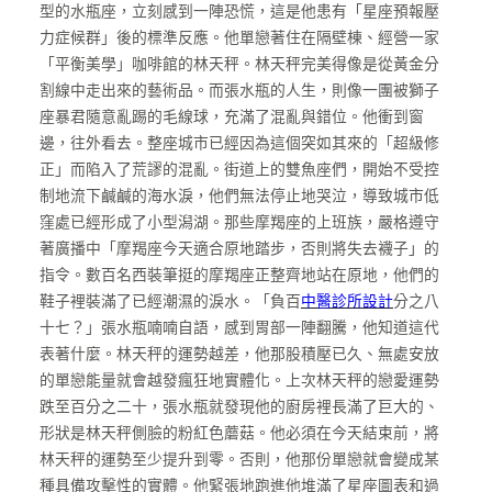
型的水瓶座，立刻感到一陣恐慌，這是他患有「星座預報壓
力症候群」後的標準反應。他單戀著住在隔壁棟、經營一家
「平衡美學」咖啡館的林天秤。林天秤完美得像是從黃金分
割線中走出來的藝術品。而張水瓶的人生，則像一團被獅子
座暴君隨意亂踢的毛線球，充滿了混亂與錯位。他衝到窗
邊，往外看去。整座城市已經因為這個突如其來的「超級修
正」而陷入了荒謬的混亂。街道上的雙魚座們，開始不受控
制地流下鹹鹹的海水淚，他們無法停止地哭泣，導致城市低
窪處已經形成了小型潟湖。那些摩羯座的上班族，嚴格遵守
著廣播中「摩羯座今天適合原地踏步，否則將失去襪子」的
指令。數百名西裝筆挺的摩羯座正整齊地站在原地，他們的
鞋子裡裝滿了已經潮濕的淚水。「負百
中醫診所設計
分之八
十七？」張水瓶喃喃自語，感到胃部一陣翻騰，他知道這代
表著什麼。林天秤的運勢越差，他那股積壓已久、無處安放
的單戀能量就會越發瘋狂地實體化。上次林天秤的戀愛運勢
跌至百分之二十，張水瓶就發現他的廚房裡長滿了巨大的、
形狀是林天秤側臉的粉紅色蘑菇。他必須在今天結束前，將
林天秤的運勢至少提升到零。否則，他那份單戀就會變成某
種具備攻擊性的實體。他緊張地跑進他堆滿了星座圖表和過