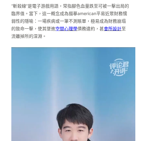
“斬殺線”是電子游戲用語，常指腳色血量跌至可被一擊出局的
臨界值。當下，這一概念成為描摹american平易近眾財務懦
弱性的隱喻：一場疾病或一筆不測賬單，極易成為財務崩塌
的致命一擊，使其墜進
空間心理學
債務違約，甚
會所設計
至
流離掉所的深淵。