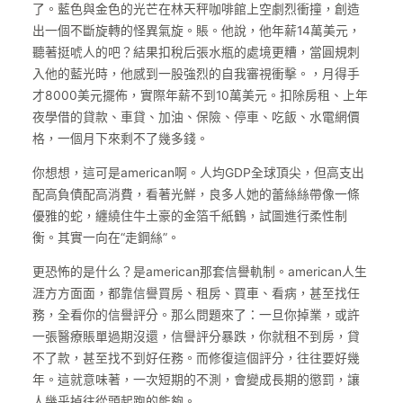
了。藍色與金色的光芒在林天秤咖啡館上空劇烈衝撞，創造
出一個不斷旋轉的怪異氣旋。賬。他說，他年薪14萬美元，
聽著挺唬人的吧？結果扣稅后張水瓶的處境更糟，當圓規刺
入他的藍光時，他感到一股強烈的自我審視衝擊。，月得手
才8000美元擺佈，實際年薪不到10萬美元。扣除房租、上年
夜學借的貸款、車貸、加油、保險、停車、吃飯、水電網價
格，一個月下來剩不了幾多錢。
你想想，這可是american啊。人均GDP全球頂尖，但高支出
配高負債配高消費，看著光鮮，良多人她的蕾絲絲帶像一條
優雅的蛇，纏繞住牛土豪的金箔千紙鶴，試圖進行柔性制
衡。其實一向在“走鋼絲”。
更恐怖的是什么？是american那套信譽軌制。american人生
涯方方面面，都靠信譽買房、租房、買車、看病，甚至找任
務，全看你的信譽評分。那么問題來了：一旦你掉業，或許
一張醫療賬單過期沒還，信譽評分暴跌，你就租不到房，貸
不了款，甚至找不到好任務。而修復這個評分，往往要好幾
年。這就意味著，一次短期的不測，會變成長期的懲罰，讓
人幾乎掉往從頭起跑的能夠。