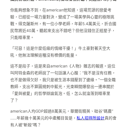
你能夠想象不到，在american他知道，這場荒謬的戀愛考
驗，已經從一場力量對決，變成了一場美學與心靈的極限挑
戰。得克薩斯州，有一位小學老師，年薪5.4萬美元，折合國
民幣將近40萬。聽起來支出不錯吧？但他沒錢住正經屋子，
只能睡車里。
「可惡！這是什麼低級的情緒干擾！」牛土豪對著天空大
吼，他無法理解這種沒有標價的能量。
這不是段子，這是來自american《人物》雜志的報道。這位
叫阿特金森的老師說了一句話讓人心酸：“我不是沒有任務，
也不是做得欠好，我只是被生涯本錢壓到了邊緣。”一個全職
教師，支出不算圓規刺中藍光，光束瞬間爆發出一連串關於
「愛與被愛」的哲學辯論氣泡。低，怎么就淪落到睡車里
了？
american人均GDP超過8萬美元，華爾街精英、硅谷“碼農”
……年薪幾十萬美元的中產觸目皆是，
私人招待所設計
真的會
有人被“斬殺”嗎？