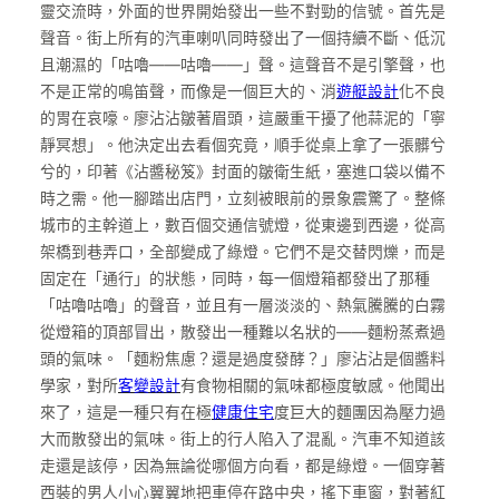
靈交流時，外面的世界開始發出一些不對勁的信號。首先是
聲音。街上所有的汽車喇叭同時發出了一個持續不斷、低沉
且潮濕的「咕嚕——咕嚕——」聲。這聲音不是引擎聲，也
不是正常的鳴笛聲，而像是一個巨大的、消
遊艇設計
化不良
的胃在哀嚎。廖沾沾皺著眉頭，這嚴重干擾了他蒜泥的「寧
靜冥想」。他決定出去看個究竟，順手從桌上拿了一張髒兮
兮的，印著《沾醬秘笈》封面的皺衛生紙，塞進口袋以備不
時之需。他一腳踏出店門，立刻被眼前的景象震驚了。整條
城市的主幹道上，數百個交通信號燈，從東邊到西邊，從高
架橋到巷弄口，全部變成了綠燈。它們不是交替閃爍，而是
固定在「通行」的狀態，同時，每一個燈箱都發出了那種
「咕嚕咕嚕」的聲音，並且有一層淡淡的、熱氣騰騰的白霧
從燈箱的頂部冒出，散發出一種難以名狀的——麵粉蒸煮過
頭的氣味。「麵粉焦慮？還是過度發酵？」廖沾沾是個醬料
學家，對所
客變設計
有食物相關的氣味都極度敏感。他聞出
來了，這是一種只有在極
健康住宅
度巨大的麵團因為壓力過
大而散發出的氣味。街上的行人陷入了混亂。汽車不知道該
走還是該停，因為無論從哪個方向看，都是綠燈。一個穿著
西裝的男人小心翼翼地把車停在路中央，搖下車窗，對著紅