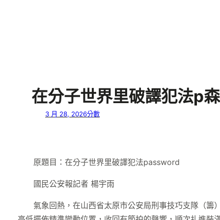
在分子世界里破譯犯法p森和
3 月 28, 2026
分數
原題目：在分子世界里破譯犯法password
國民公安報記者 楊宇雨
氣象回熱，在山西省太原市公安局刑事技巧支隊（籌
高低擺佈精準變動位置，收回有節拍的聲響，順次扎進裝