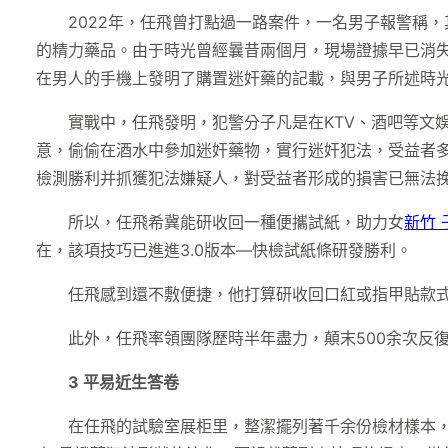
2022年，任飛曾打點過一路案件，一名男子報警稱
的精力藥品。由于時光曾經曩昔兩個月，現場證據早已消
在男人的手機上發明了購置迷奸藥的記載，與男子所述時
實戰中，任飛發明，犯警分子凡是在KTV、酒吧等文
意，偷偷在酒水中參加迷奸藥物，實行迷奸犯法，受益者
檢測勝利并抓獲犯法嫌疑人，對受益者形成的損害已無法
所以，任飛希冀能研收回一種便攜試紙，助力女
新竹 
在，該項技巧已進進3.0版本—快檢試紙條研發勝利。
任飛感到還不敷便捷，他打算研收回口紅或指甲貼款
此外，任飛率領團隊歷時半年盡力，顛末500余次反
3
平易近生答卷
在任飛的試驗室展柜里，整潔擺列著千余份檢材樣本，