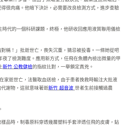
覺得很肉痛。他暗下決計，必需要改良檢測方式，進步查驗
生時代的一個科研課題，終極，他研收回應用液質聯用儀檢
情對稱！」批逝世亡，喪失沉重，猜忌被投毒。一條她從吧
年夜了檢測難度。應用新方式，任飛在魚體內檢出微量的甲
上
新竹 公教健檢
的指紋比對，一舉鎖定真兇。
在家逝世亡，法醫取血送檢，由于患者挽救時輸注大批液
的代謝物，這就意味著逝
新竹 超音波
世者生前接觸過農
。
。
取樣品時，制毒原料穿透幾層塑料手套滲透任飛的皮膚，鉆