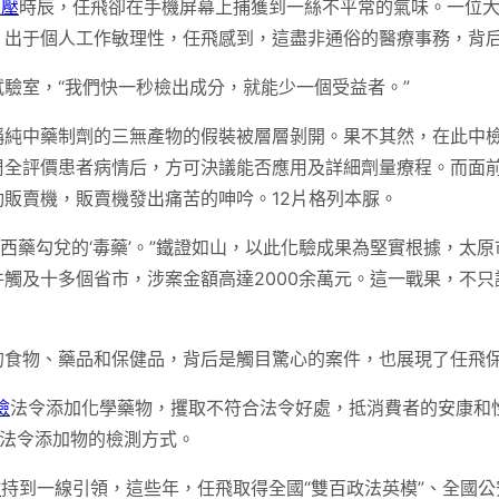
血壓
時辰，任飛卻在手機屏幕上捕獲到一絲不平常的氣味。一位
。出于個人工作敏理性，任飛感到，這盡非通俗的醫療事務，背
驗室，“我們快一秒檢出成分，就能少一個受益者。”
稱純中藥制劑的三無產物的假裝被層層剝開。果不其然，在此中
周全評價患者病情后，方可決議能否應用及詳細劑量療程。而面前
販賣機，販賣機發出痛苦的呻吟。12片格列本脲。
和西藥勾兌的‘毒藥’。”鐵證如山，以此化驗成果為堅實根據，太
件觸及十多個省市，涉案金額高達2000余萬元。這一戰果，不
食物、藥品和保健品，背后是觸目驚心的案件，也展現了任飛保
檢
法令添加化學藥物，攫取不符合法令好處，抵消費者的安康和
合法令添加物的檢測方式。
檢
持到一線引領，這些年，任飛取得全國“雙百政法英模”、全國