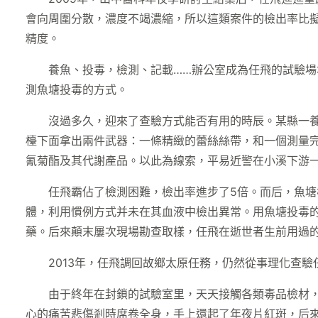
會向周圍分散，濃度不竭濃縮，所以這類案件的檢出率比
精度。
養魚、投毒，檢測、記載……辦公室成為任飛的試驗
測魚塘投毒的方式。
沒過多久，迎來了查驗方式能否有用的時辰。某縣一
檯下面拿出兩件武器：一條精緻的蕾絲絲帶，和一個測量
氰菊酯及其代謝產品。以此為線索，平易近警在小溪下游
任飛霸佔了檢測困難，檢出率進步了5倍。而后，魚塘
體，利用慣例方式并未在其血液中檢出異常。用魚塘投毒
藥。后來顛末屢次現場勘查取樣，任飛在逝世者生前用過
2013年，任飛調回故鄉太原任務，仍然從事理化查
由于終年在封鎖的試驗室里，天天接觸各類毒品檢材
心的痛苦悲傷剎時席卷全身，手上還起了年夜片紅斑，后