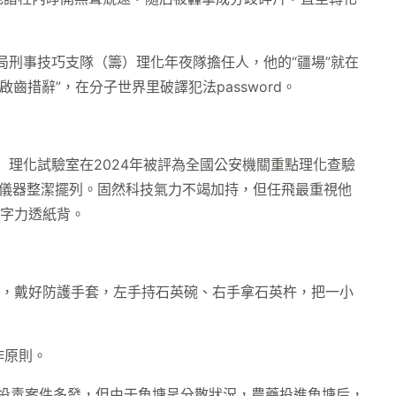
局刑事技巧支隊（籌）理化年夜隊擔任人，他的“疆場”就在
啟齒措辭”，在分子世界里破譯犯法password。
）理化試驗室在2024年被評為全國公安機關重點理化查驗
輩儀器整潔擺列。固然科技氣力不竭加持，但任飛最重視他
筆字力透紙背。
。
子，戴好防護手套，左手持石英碗、右手拿石英杵，把一小
作原則。
塘投毒案件多發，但由于魚塘呈分散狀況，農藥投進魚塘后，