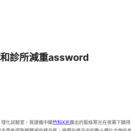
診所減重assword
）理化試驗室，質譜儀中顯
竹科X光
露出的藍綠寒光在夜幕下顯得
滿金黃色提取稀釋液的樣品瓶，暗藏在樣品中的數十種化合物在