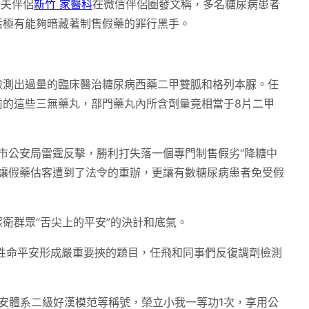
大夫伴侶
新竹 家醫科
在微信伴侶圈發文稱，多名糖尿病患者
后極有能夠暗藏著制售假藥的罪行黑手。
檢測出過量的臨床醫治糖尿病西藥二甲雙胍和格列本脲。任
的這些三無藥丸，部門藥丸內所含劑量竟相當于8片二甲
原市公安局雷霆反擊，勝利打失落一個專門制售假劣“降糖中
只讓假藥估客遭到了法令的重辦，更讓有數糖尿病患者免受假
衛群眾“舌尖上的平安”的決計和底氣。
性命平安形成嚴重要挾的題目，任飛和同事們反復調劑檢測
公安體系二級好漢模范等稱號，榮立小我一等功1次，享用公