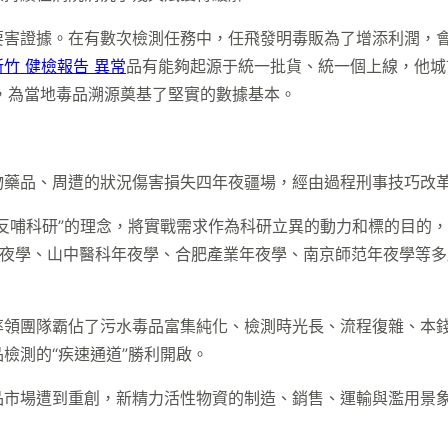
要害證據。在有數次檢測任務中，任飛發明毒販為了增添利潤，
新竹 健檢報告 異常
品有能夠起源于統一批貨、統一個上線，他城
息，為當地毒品溯源奠基了堅實的數據基本。
物藥品、周遭的狀況傷害損失四年夜疆場，經由過程刑事技巧改
反哺科研”的理念，將實戰需求作為科研立異的動力和標的目的，
夜學、山中醫科年夜學、合肥產業年夜學、南京師范年夜學等多
領團隊霸佔了污水毒品富集純化、檢測時光長、流程復雜、本錢
檢測的“疾速通道”勝利開啟。
品市場遭到重創，新精力活性物資的制造、銷售、運輸與濫用景