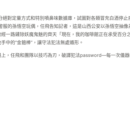
分絕對定量方式和特別噴鼻味數據庫，試圖對各類冒充白酒停止
警服的孫悟空玩偶，任飛告知記者，這是山西公安以孫悟空抽像為
取經一路鏟除妖魔鬼魅的齊天「現在，我的咖啡館正在承受百分
手中的“金箍棒”，讓守法犯法無處遁形。
上，任飛和團隊以技巧為刃，破譯犯法password—每一次儀
。