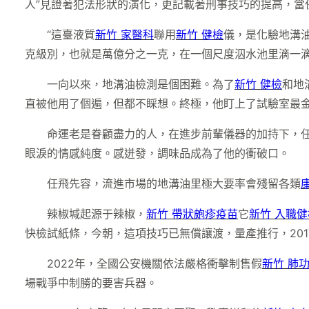
人”見證著犯法形狀的演化，更記載著刑事技巧的提高，當
“這臺液質
新竹 家醫科
聯用
新竹 健檢
儀，是化驗地溝油
克級別，也就是萬億分之一克，在一個尺度泅水池里滴一
一向以來，地溝油檢測是個困難。為了
新竹 健檢
和地
直被他用了個遍，但都不睬想。終極，他盯上了試驗室最
命運老是眷顧盡力的人，在進步前輩儀器的加持下，任
眼淚的情感純度。感迸發，調味品成為了他的衝破口。
任飛先容，流進市場的地溝油里極大要率會殘留各類
辣椒堿起源于辣椒，
新竹 帶狀皰疹疫苗
它
新竹 入職健
快檢試紙條，今朝，這項技巧已無償讓渡，量產推行，20
2022年，全國公安機關依法嚴格衝擊制售假
新竹 肺
場戰爭中制勝的要害兵器。