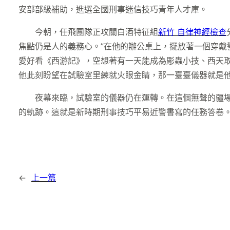
安部部級補助，進選全國刑事迷信技巧青年人才庫。
今朝，任飛團隊正攻關白酒特征組
新竹 自律神經檢查
焦點仍是人的義務心。”在他的辦公桌上，擺放著一個穿戴
愛好看《西游記》，空想著有一天能成為彫蟲小技、西天
他此刻盼望在試驗室里練就火眼金睛，那一臺臺儀器就是他
夜幕來臨，試驗室的儀器仍在運轉。在這個無聲的疆場
的軌跡。這就是新時期刑事技巧平易近警書寫的任務答卷
←
上一篇