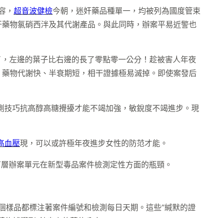
容，
超音波健檢
今朝，迷奸藥品種單一，均被列為國度管束
奸藥物氯硝西泮及其代謝產品。與此同時，辦案平易近警也
了，左邊的葉子比右邊的長了零點零一公分！趁被害人年夜
，藥物代謝快、半衰期短，相干證據極易滅掉。即使案發后
測技巧抗高醇高糖攪擾才能不竭加強，敏銳度不竭進步。現
高血壓
現，可以或許極年夜進步女性的防范才能。
下層辦案單元在新型毒品案件檢測定性方面的瓶頸。
一個樣品都標注著案件編號和檢測每日天期。這些“緘默的證