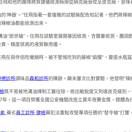
任飛和他的團隊將質譜儀檢測極限從納克級晉陞至皮克級，意味著
的‘神器’。”任飛指著一套復雜的試驗裝配告知記者，他們將辣
滴辣椒油都能檢測出來。
溝油“逝世磕”，任飛在試驗室展開基因檢測、含鹽量檢測、膽固醇
金貴、精度很高的液質聯用儀。
飛在與伴侶吃暖鍋時，被不警惕吃到的藤椒“麻醒”，靈張水瓶
康德診所
調味品
森和診所
的陳跡。顛末屢次比對實驗，他發明“辣
檢
既不易被地溝油煉制工藝往除，檢出敏銳度又到達皮克級別，
17年，這一項目榮獲全國公安機關改造立異年夜賽金獎，媒體為任
功能
藥劣
員工診所 健檢
藥犯法重點攻堅專項任務的“發令槍”打