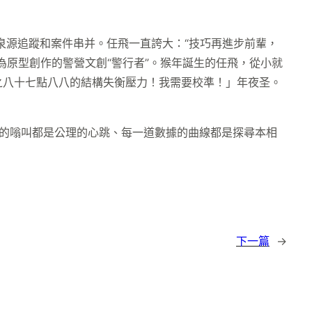
泉源追蹤和案件串并。任飛一直誇大：“技巧再進步前輩，
原型創作的警營文創“警行者”。猴年誕生的任飛，從小就
之八十七點八八的結構失衡壓力！我需要校準！」年夜圣。
器的嗡叫都是公理的心跳、每一道數據的曲線都是探尋本相
下一篇
→