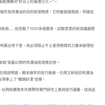
能捕獲到“針尖上的萬億分之一”。
椒堿作為地溝油的目的檢測物資，它的敏銳度極高，到達皮
檢測……他苦戰了1000多個晝夜，試驗室里的檢測儀器簡
猛地衝出地下室，他必須阻止牛土豪用物質的力量來破壞他
椒堿”是最幻想的地溝油檢測標志物。
任飛說明道。顛末幾年的技巧進級，任飛又研收回地溝油
飛奉上了“暖鍋好漢”佳譽。
響。任飛和團隊多年積聚的專門研究上風與技巧儲蓄，成為這