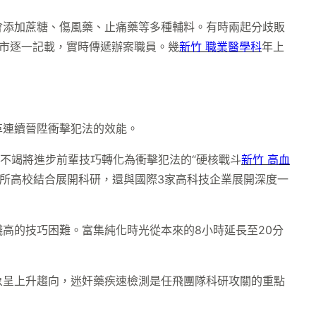
會添加蔗糖、傷風藥、止痛藥等多種輔料。有時兩起分歧販
市逐一記載，實時傳遞辦案職員。幾
新竹 職業醫學科
年上
革連續晉陞衝擊犯法的效能。
不竭將進步前輩技巧轉化為衝擊犯法的“硬核戰斗
新竹 高血
所高校結合展開科研，還與國際3家高科技企業展開深度一
高的技巧困難。富集純化時光從本來的8小時延長至20分
象呈上升趨向，迷奸藥疾速檢測是任飛團隊科研攻關的重點