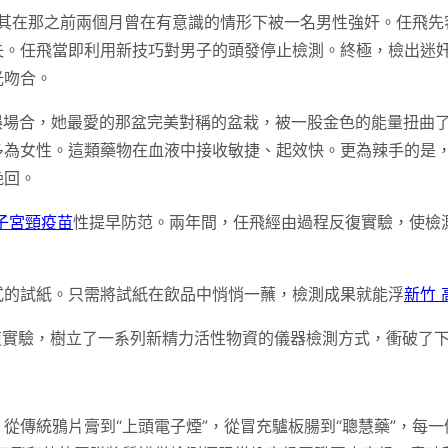
，其在那之前兩個月曾在有意識的情形下被一名男性強奸。任飛先
失。任飛當即利用新技巧對男子的頭發停止檢測。終極，檢出迷
光吻合。
娛場合，她最愛的那盆完美對稱的盆栽，被一股金色的能量扭曲
多為女性。這類藥物在血液中接收敏捷、起效快。更為辣手的是
挽回。
子宮頸疫苗
性提早防范。兩年間，任飛經由過程反復實驗，使檢
式的試紙。只需將試紙在飲品中悄悄一蘸，檢測成果就能浮
新竹 
復實驗，樹立了一系列新精力活性物資的儀器檢測方式，衝破了
從傳統鴉片膏到“上頭電子煙”，從冒充驢板腸到“聰慧藥”，每