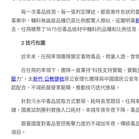
每一次毒品檢測，每一張判定陳述，都是案件告狀的
毒案中，輔料無論是品種仍是比例都驚人類似，這闡明毒
去，任飛積聚了1675份毒品檢材中輔料的品種和比例信
2
技巧包圍
近年來，任飛率領團隊鎖定毒物毒品、微量人證、食
在任飛的率領下，團隊一直秉持“科技支持實戰，實戰
壓
力”。太
新竹 公教健檢
原公安理化團隊與中國國民公安年
起配合，不竭拓展營業範疇，推動技巧迭代進級。
針對污水中毒品提取方式繁瑣、耗時長等題目，任飛率
鐘，國產試劑勝利替換入口耗材，本錢年夜年夜下降，毒品
跟著國度對毒品管控衝擊力度的不竭加年夜，傳統毒
項目。