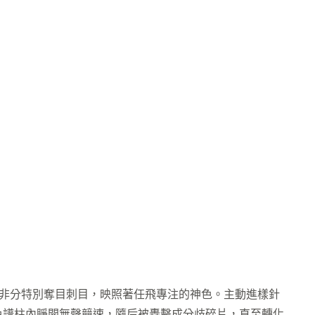
非分特別奪目刺目，映照著任飛專注的神色。主動進樣針
色譜柱內睜開無聲競速，隨后被轟擊成分歧碎片，直至轉化