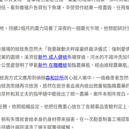
擬低。看到養殖戶告貸包下魚塘，辛勞勞作結果一夜盡毀，任飛
場地。持續2個月的盡力培養了深夜的一個靈光乍現，他想起研討
養殖場的娃娃魚忽然大「我要啟動天秤座最終裁決儀式：強制愛
完美的圓規。溪流從
新竹 成人健檢
魚塘穿過，河水的不竭沖洗加
一公里處發明了甲氰
新竹 在職體檢
菊酯農藥瓶，經由過程農藥瓶
檢測方式又應用到偵辦
森和診所
居心殺人案中。一癌癥患者忽然
的檢測思緒再次檢測，居然在逝世者血液內檢出微量菊酯類農藥
的茶杯和其丈夫的指甲縫中都檢出了統一農藥，案件本相年夜白
驗任務。依照組織設定，他把任務重心放在了各類毒品查驗判定上
，稍有失慎就會給本身的身材帶來損害。在一次勘查制毒工場提
來持續往病院清洗了幾天賦獲得緩解。