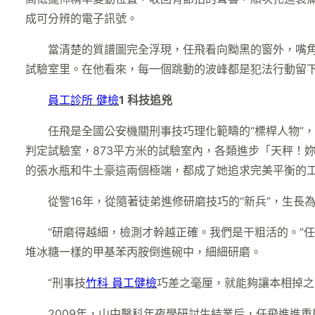
成可分辨的電子訊號。
當清楚的質譜圖完全浮現，任飛看向黝黑的窗外，嘴
試驗室里。在他看來，每一個跳動的波峰都是犯法行動留
員工診所 健檢
1
科技追兇
任飛是全國公安機關刑事技巧理化範疇的“標桿人物”
判定試驗室，873平方米的試驗室內，各類進步「天秤！
的張水瓶和牛土豪這兩個極端，都成了她追求完美平衡的工
從警16年，從隨著徒弟進修研磨技巧的“新兵”，生
“研磨得越細，檢測才幹越正確。我們是干粗活的。”
堆冰糖一樣的甲基苯丙胺倒進碗中，細細研磨。
“刑事技
竹科 員工健檢
巧差之毫厘，就能夠讓本相掉之
2009年，山中醫科年夜學研討生結業后，任飛進進