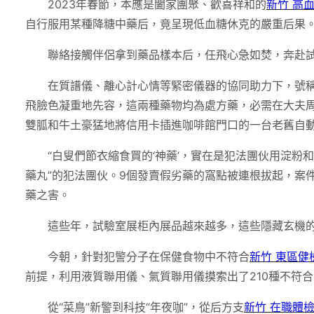
2023年春節，本應是闔家團聚、歡喜祥和的
新竹 高
自行服用某種降糖中藥后，竟呈現低血糖休克的嚴重后果
聯絡接觸伴侶拿到藥品樣本后，任飛心急如焚，奔赴試
在質譜儀、離心計心情等緊密儀器的協同助力下，號
飛臉色凝重地先容，這兩種藥物均為處方藥，必需在大夫
雙胍和牛土豪猛地將信用卡插進咖啡館門口的一台老舊自動
“白叟們節衣縮食買的‘神藥’，實在是犯法團伙用淀粉
藥丸”的犯法團伙。9個發賣假劣藥的窩點被連根拔起，案
藥之害。
這些年，試驗室展柜內展品越來越多，這些隱藏玄機的
今朝，針對犯警分子在保健食物中不符合
新竹 東區健
前提，利用液質聯用儀、氣質聯用儀摸索出了210種不符
從“菜鳥”新警到科技“年夜咖”，從后方支
新竹 在職體